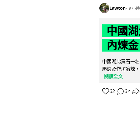
Lawton
9 小時
中國湖
內煉金
中國湖北黃石一名
壓爐及作坊冶煉，
閱讀全文
62
6
↗