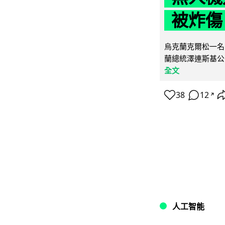
被炸傷
烏克蘭克爾松一名 
蘭總統澤連斯基公
全文
38
12
↗
人工智能