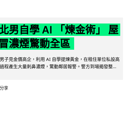
北男自學 AI 「煉金術」 屋
冒濃煙驚動全區
男子見金價高企，利用 AI 自學提煉黃金，在租住單位私設高
過程產生大量刺鼻濃煙，驚動鄰居報警。警方到場揭發整...
分享