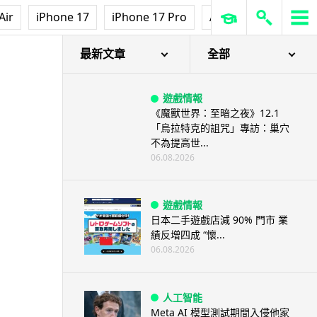
【評測】Sony IER-M500 入耳式
Air
iPhone 17
iPhone 17 Pro
AirPods Pro 3
Ap
監聽耳機：現場拍攝、後製監
聽...
06.08.2026
最新文章
全部
遊戲情報
《魔獸世界：至暗之夜》12.1
「烏拉特克的詛咒」專訪：巢穴
不為提高世...
06.08.2026
遊戲情報
日本二手遊戲店減 90% 門市 業
績反增四成 “懷...
06.08.2026
人工智能
Meta AI 模型測試期間入侵他家