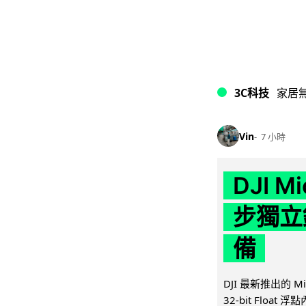
3C科技
家居
Vin
7 小時
DJI M
步獨立錄
備
DJI 最新推出的 
32-bit Float