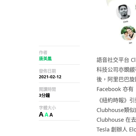
作者
唐美鳳
語音社交平台 C
科技公司亦覬覦著
發佈日期
2021-02-12
後，阿里巴巴旋即
Facebook 亦
閱讀時間
3分鐘
《紐約時報》引述
字體大小
Clubhous
A
A
A
Clubhouse
Tesla 創辦人 