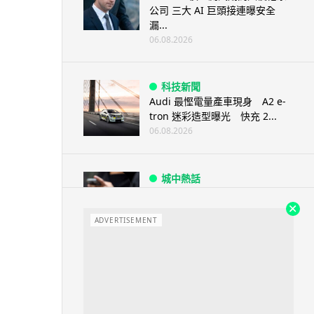
公司 三大 AI 巨頭接連曝安全
漏...
06.08.2026
科技新聞
Audi 最慳電量產車現身 A2 e-
tron 迷彩造型曝光 快充 2...
06.08.2026
城中熱話
法國 8 月 11 日出新例 未經同意
嚴禁 Cold Call 違規企...
ADVERTISEMENT
06.08.2026
人工智能
華為科學家警告 NVIDIA 已近物
理極限 華為「韜定律」可繞過