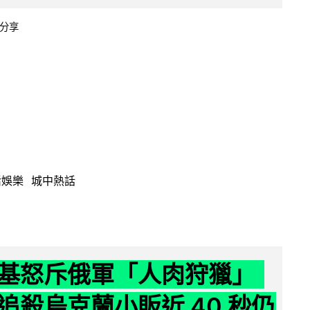
分享
活娛樂
城中熱話
基怒斥俄軍「人肉狩獵」
追殺烏克蘭小販近 40 秒仍