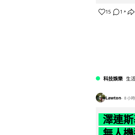
15
1
↗
科技娛樂
生
Lawton
8 小時
澤連斯
無人機