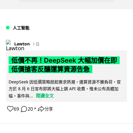
人工智能
Lawton
1 日
低價不再！DeepSeek 大幅加價在即
低價搶客反釀運算資源告急
DeepSeek 因低價策略掀起需求熱潮，運算資源不勝負荷，官
方於 8 月 6 日宣布即將大幅上調 API 收費，惟未公布具體加
閱讀全文
幅。事件與...
69
20
分享
↗