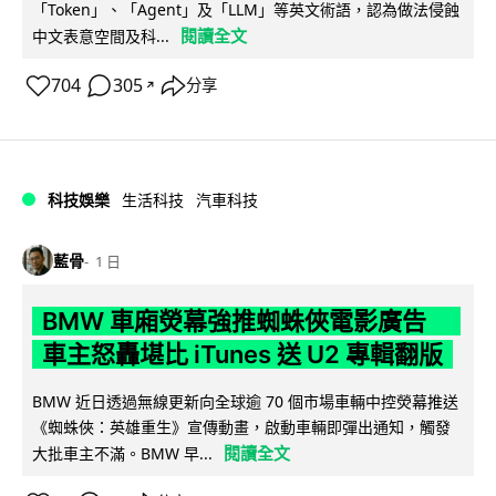
「Token」、「Agent」及「LLM」等英文術語，認為做法侵蝕
閱讀全文
中文表意空間及科...
704
305
分享
↗
科技娛樂
生活科技
汽車科技
藍骨
1 日
BMW 車廂熒幕強推蜘蛛俠電影廣告
車主怒轟堪比 iTunes 送 U2 專輯翻版
BMW 近日透過無線更新向全球逾 70 個市場車輛中控熒幕推送
《蜘蛛俠：英雄重生》宣傳動畫，啟動車輛即彈出通知，觸發
閱讀全文
大批車主不滿。BMW 早...