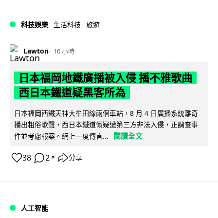
科技娛樂
生活科技
旅遊
Lawton
10 小時
日本福岡地鐵廣播被入侵 播不雅歌曲
西日本鐵道疑黑客所為
日本福岡西鐵天神大牟田線兩個車站，8 月 4 日廣播系統離奇
播出粗俗歌聲，西日本鐵道懷疑遭第三方非法入侵，正調查事
閱讀全文
件並考慮報案。網上一度傳言...
38
2
分享
↗
人工智能