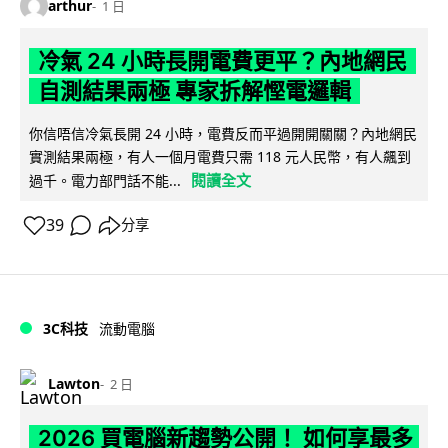
arthur
1 日
冷氣 24 小時長開電費更平？內地網民
自測結果兩極 專家拆解慳電邏輯
你信唔信冷氣長開 24 小時，電費反而平過開開關關？內地網民
實測結果兩極，有人一個月電費只需 118 元人民幣，有人飆到
閱讀全文
過千。電力部門話不能...
39
分享
3C科技
流動電腦
Lawton
2 日
2026 買電腦新趨勢公開！ 如何享最多