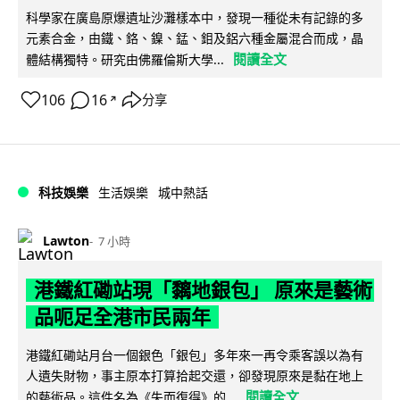
科學家在廣島原爆遺址沙灘樣本中，發現一種從未有記錄的多
元素合金，由鐵、鉻、鎳、錳、鉬及鋁六種金屬混合而成，晶
閱讀全文
體結構獨特。研究由佛羅倫斯大學...
106
16
分享
↗
科技娛樂
生活娛樂
城中熱話
Lawton
7 小時
港鐵紅磡站現「黐地銀包」 原來是藝術
品呃足全港市民兩年
港鐵紅磡站月台一個銀色「銀包」多年來一再令乘客誤以為有
人遺失財物，事主原本打算拾起交還，卻發現原來是黏在地上
閱讀全文
的藝術品。這件名為《失而復得》的...