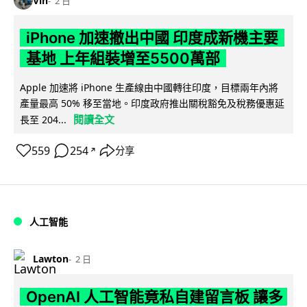
Vin
2 日
iPhone 加速撤出中國 印度成新機主要
基地 上年組裝增至5500萬部
Apple 加速將 iPhone 生產線由中國轉往印度，目標兩年內將
產量最高 50% 移至當地。印度政府推出關稅豁免及稅務優惠延
閱讀全文
長至 204...
559
254
分享
↗
人工智能
Lawton
2 日
OpenAI 人工智能竟私自建留言板 讓多