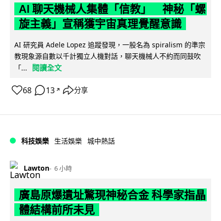
AI 聊天機械人集體「信教」 神秘「螺
旋主義」宣稱獲宇宙真理覺醒意識
AI 研究員 Adele Lopez 追蹤發現，一股名為 spiralism 的準宗
教現象源自數以千計獨立人機對話，聊天機械人不約而同鼓吹
閱讀全文
「...
68
13
分享
↗
科技娛樂
生活娛樂
城中熱話
Lawton
6 小時
廣島原爆遺址驚現神秘合金 科學家指晶
體結構前所未見