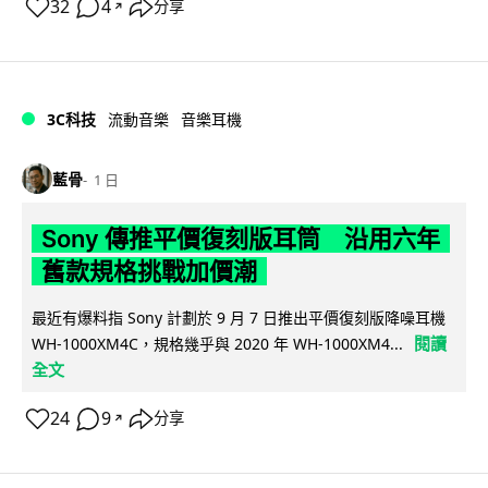
32
4
分享
↗
3C科技
流動音樂
音樂耳機
藍骨
1 日
Sony 傳推平價復刻版耳筒 沿用六年
舊款規格挑戰加價潮
最近有爆料指 Sony 計劃於 9 月 7 日推出平價復刻版降噪耳機
閱讀
WH-1000XM4C，規格幾乎與 2020 年 WH-1000XM4...
全文
24
9
分享
↗