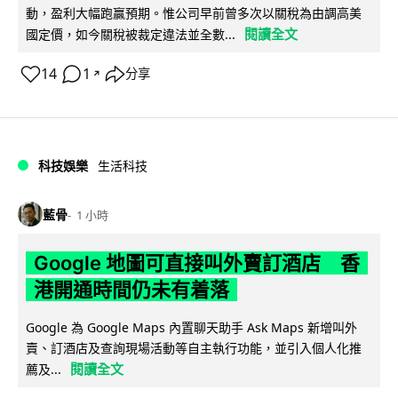
動，盈利大幅跑贏預期。惟公司早前曾多次以關稅為由調高美
閱讀全文
國定價，如今關稅被裁定違法並全數...
14
1
分享
↗
科技娛樂
生活科技
藍骨
1 小時
Google 地圖可直接叫外賣訂酒店 香
港開通時間仍未有着落
Google 為 Google Maps 內置聊天助手 Ask Maps 新增叫外
賣、訂酒店及查詢現場活動等自主執行功能，並引入個人化推
閱讀全文
薦及...