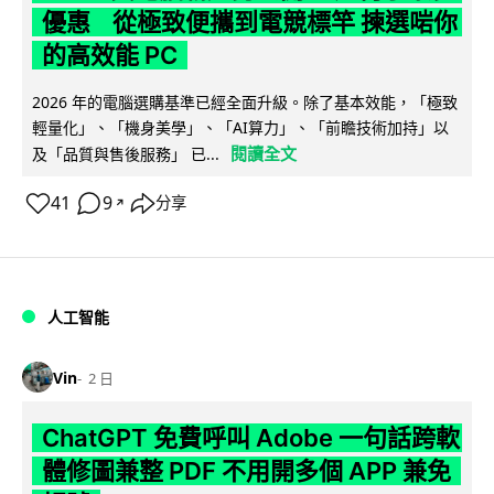
優惠 從極致便攜到電競標竿 揀選啱你
的高效能 PC
2026 年的電腦選購基準已經全面升級。除了基本效能，「極致
輕量化」、「機身美學」、「AI算力」、「前瞻技術加持」以
閱讀全文
及「品質與售後服務」 已...
41
9
分享
↗
人工智能
Vin
2 日
ChatGPT 免費呼叫 Adobe 一句話跨軟
體修圖兼整 PDF 不用開多個 APP 兼免