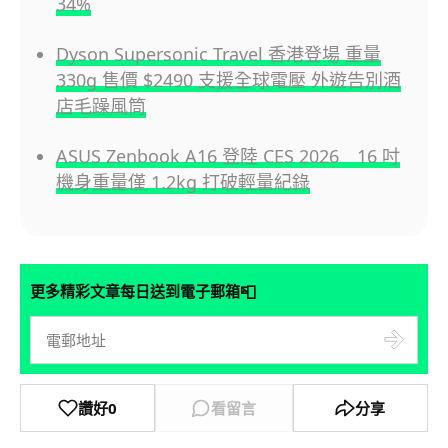
34%
Dyson Supersonic Travel 香港登場 重量
330g 售價 $2490 支援全球電壓 外遊告別酒
店毛躁風筒
ASUS Zenbook A16 登陸 CES 2026 16 吋
機身重量僅 1.2kg 打破輕量紀錄
📮
更多精彩文章每日送到電子郵箱
讚好
0
看留言
分享