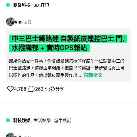
商業科技
3D 打印
Vin
2 日
中三巴士鐵路迷 自製紙皮遙控巴士 門,
水撥識郁 + 實時GPS報站
如果你熱愛一件事，你會熱愛到怎樣的程度？一位就讀中三的
巴士鐵路迷，選擇由零開始，把自己的興趣一步步變成真正可
閱讀全文
以運作的作品。他以紙皮親手製作出...
4,788
263
分享
↗
科技娛樂
生活娛樂
城中熱話