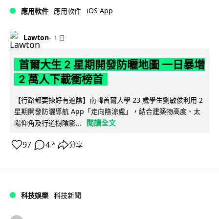
iOS App
應用軟件
應用軟件
Lawton
1 日
首爾大生 2 星期開發防曬地圖 一日暴增
2 萬人下載衝榜首
【行路都要揀好有遮陰】南韓首爾大學 23 歲學生劉敏俊利用 2
星期開發防曬導航 App「走向陰涼處」，結合建築物高度、太
閱讀全文
陽仰角及行道樹陰影...
97
4
分享
↗
科技娛樂
科技新聞