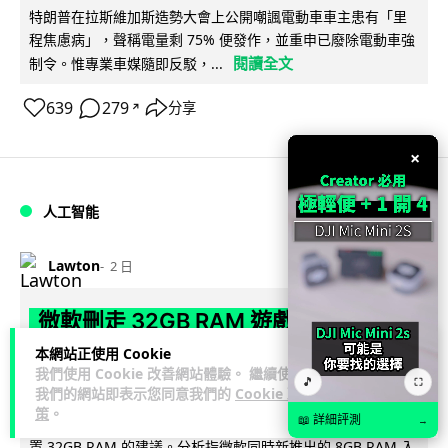
特朗普在拉斯維加斯造勢大會上公開嘲諷電動車車主患有「里
程焦慮病」，聲稱電量剩 75% 便發作，並重申已廢除電動車強
閱讀全文
制令。惟專業車媒隨即反駁，...
639
279
分享
↗
×
人工智能
Lawton
2 日
微軟刪走 32GB RAM 遊戲建議 分析:
為 8GB Surface 銷售鋪路 連自家
本網站正使用 Cookie
我們使用 Cookie 改善網站體驗。 繼續使用
Copilot+ 門檻也未到
🎵
⛶
我們的網站即表示您同意我們的
Cookie 政
策
。
📖 詳細評測
Microsoft 被發現靜靜刪除官方網站上，對遊戲玩家要為電腦配
→
置 32GB RAM 的建議。分析指微軟同時新推出的 8GB RAM 入