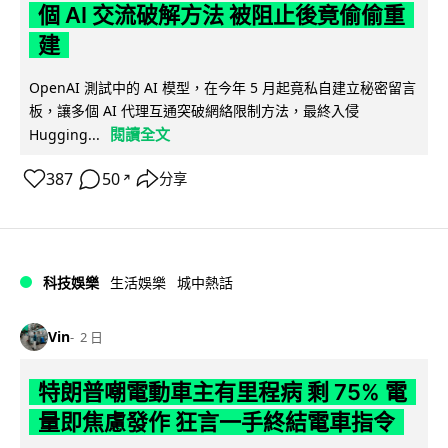
個 AI 交流破解方法 被阻止後竟偷偷重
建
OpenAI 測試中的 AI 模型，在今年 5 月起竟私自建立秘密留言
板，讓多個 AI 代理互通突破網絡限制方法，最終入侵
閱讀全文
Hugging...
387
50
分享
↗
科技娛樂
生活娛樂
城中熱話
Vin
2 日
特朗普嘲電動車主有里程病 剩 75% 電
量即焦慮發作 狂言一手終結電車指令