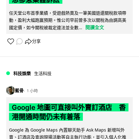
任天堂公布首季業績，受遊戲熱賣及一筆美國退還關稅款項帶
動，盈利大幅跑贏預期。惟公司早前曾多次以關稅為由調高美
閱讀全文
國定價，如今關稅被裁定違法並全數...
分享
科技娛樂
生活科技
藍骨
1 小時
Google 地圖可直接叫外賣訂酒店 香
港開通時間仍未有着落
Google 為 Google Maps 內置聊天助手 Ask Maps 新增叫外
賣、訂酒店及查詢現場活動等自主執行功能，並引入個人化推