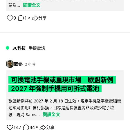
閱讀全文
薦及...
9
1
分享
↗
3C科技
手提電話
藍骨
2 小時
可換電池手機或重現市場 歐盟新例
2027 年強制手機用可拆式電池
歐盟新例將於 2027 年 2 月 18 日生效，規定手機及平板電腦電
池須可由用戶自行拆換，目標是延長裝置壽命及減少電子垃
閱讀全文
圾。現時 Sams...
147
44
分享
↗