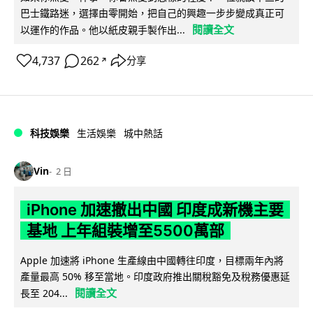
巴士鐵路迷，選擇由零開始，把自己的興趣一步步變成真正可
閱讀全文
以運作的作品。他以紙皮親手製作出...
4,737
262
分享
↗
科技娛樂
生活娛樂
城中熱話
Vin
2 日
iPhone 加速撤出中國 印度成新機主要
基地 上年組裝增至5500萬部
Apple 加速將 iPhone 生產線由中國轉往印度，目標兩年內將
產量最高 50% 移至當地。印度政府推出關稅豁免及稅務優惠延
閱讀全文
長至 204...