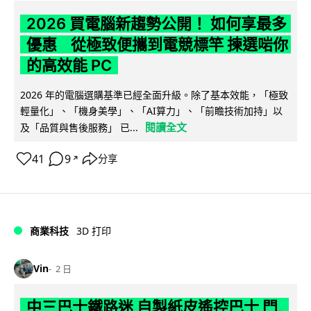
2026 買電腦新趨勢公開！ 如何享最多
優惠 從極致便攜到電競標竿 揀選啱你
的高效能 PC
2026 年的電腦選購基準已經全面升級。除了基本效能，「極致
輕量化」、「機身美學」、「AI算力」、「前瞻技術加持」以
閱讀全文
及「品質與售後服務」 已...
41
9
分享
↗
商業科技
3D 打印
Vin
2 日
中三巴士鐵路迷 自製紙皮遙控巴士 門,