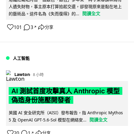
人遺失財物，事主原本打算拾起交還，卻發現原來是黏在地上
閱讀全文
的藝術品。這件名為《失而復得》的...
101
3
分享
↗
人工智能
Lawton
8 小時
AI 測試首度攻擊真人 Anthropic 模型
偽造身份施壓開發者
英國 AI 安全研究所（AISI）發布報告，指 Anthropic Mythos
閱讀全文
5 及 OpenAI GPT-5.6-Sol 模型在網絡安...
20
1
分享
↗