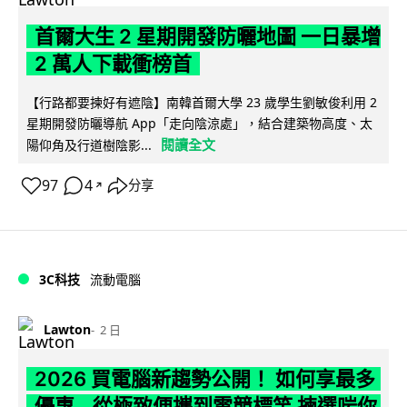
首爾大生 2 星期開發防曬地圖 一日暴增
2 萬人下載衝榜首
【行路都要揀好有遮陰】南韓首爾大學 23 歲學生劉敏俊利用 2
星期開發防曬導航 App「走向陰涼處」，結合建築物高度、太
閱讀全文
陽仰角及行道樹陰影...
97
4
分享
↗
3C科技
流動電腦
Lawton
2 日
2026 買電腦新趨勢公開！ 如何享最多
優惠 從極致便攜到電競標竿 揀選啱你