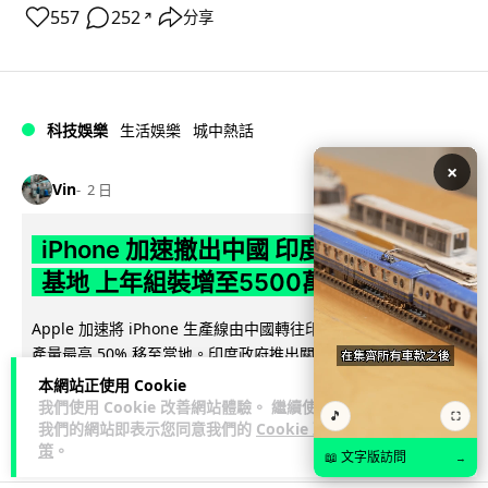
557
252
分享
↗
科技娛樂
生活娛樂
城中熱話
×
Vin
2 日
iPhone 加速撤出中國 印度成新機主要
基地 上年組裝增至5500萬部
Apple 加速將 iPhone 生產線由中國轉往印度，目標兩年內將
產量最高 50% 移至當地。印度政府推出關稅豁免及稅務優惠延
閱讀全文
長至 204...
本網站正使用 Cookie
我們使用 Cookie 改善網站體驗。 繼續使用
🎵
⛶
557
252
分享
我們的網站即表示您同意我們的
Cookie 政
↗
策
。
📖 文字版訪問
→