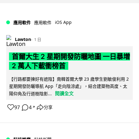
iOS App
應用軟件
應用軟件
Lawton
1 日
首爾大生 2 星期開發防曬地圖 一日暴增
2 萬人下載衝榜首
【行路都要揀好有遮陰】南韓首爾大學 23 歲學生劉敏俊利用 2
星期開發防曬導航 App「走向陰涼處」，結合建築物高度、太
閱讀全文
陽仰角及行道樹陰影...
97
4
分享
↗