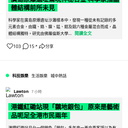
體結構前所未見
科學家在廣島原爆遺址沙灘樣本中，發現一種從未有記錄的多
元素合金，由鐵、鉻、鎳、錳、鉬及鋁六種金屬混合而成，晶
閱讀全文
體結構獨特。研究由佛羅倫斯大學...
103
15
分享
↗
科技娛樂
生活娛樂
城中熱話
Lawton
7 小時
港鐵紅磡站現「黐地銀包」 原來是藝術
品呃足全港市民兩年
港鐵紅磡站月台一個銀色「銀包」多年來一再令乘客誤以為有