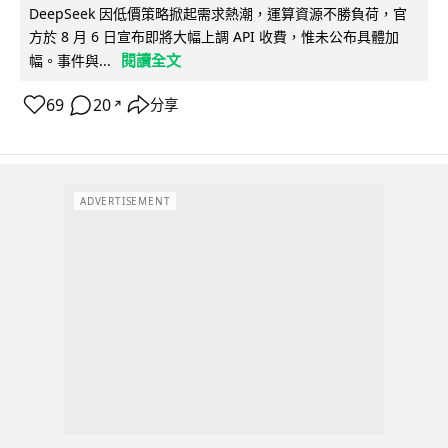
DeepSeek 因低價策略掀起需求熱潮，運算資源不勝負荷，官
方於 8 月 6 日宣布即將大幅上調 API 收費，惟未公布具體加
閱讀全文
幅。事件與...
69
20
分享
↗
ADVERTISEMENT