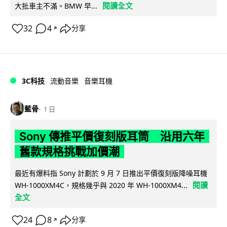
閱讀全文
大批車主不滿。BMW 早...
32
4
分享
↗
3C科技
流動音樂
音樂耳機
藍骨
1 日
Sony 傳推平價復刻版耳筒 沿用六年
舊款規格挑戰加價潮
最近有爆料指 Sony 計劃於 9 月 7 日推出平價復刻版降噪耳機
閱讀
WH-1000XM4C，規格幾乎與 2020 年 WH-1000XM4...
全文
24
8
分享
↗