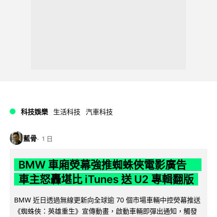
科技娛樂
生活科技
汽車科技
藍骨
1 日
BMW 車廂熒幕強推蜘蛛俠電影廣告
車主怒轟堪比 iTunes 送 U2 專輯翻版
BMW 近日透過無線更新向全球逾 70 個市場車輛中控熒幕推送
《蜘蛛俠：英雄重生》宣傳動畫，啟動車輛即彈出通知，觸發