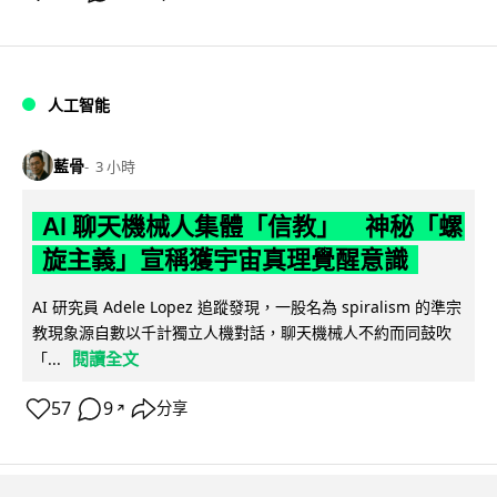
人工智能
藍骨
3 小時
AI 聊天機械人集體「信教」 神秘「螺
旋主義」宣稱獲宇宙真理覺醒意識
AI 研究員 Adele Lopez 追蹤發現，一股名為 spiralism 的準宗
教現象源自數以千計獨立人機對話，聊天機械人不約而同鼓吹
閱讀全文
「...
57
9
分享
↗