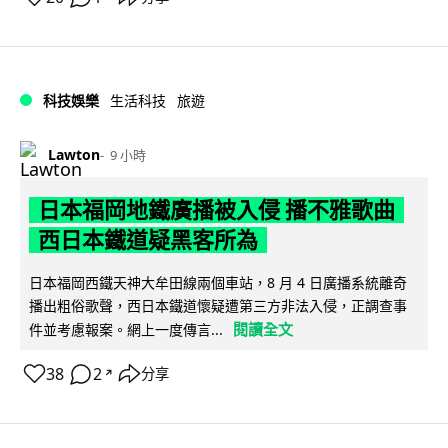
科技娛樂
生活科技
旅遊
Lawton
9 小時
日本福岡地鐵廣播被入侵 播不雅歌曲
西日本鐵道疑黑客所為
日本福岡西鐵天神大牟田線兩個車站，8 月 4 日廣播系統離奇
播出粗俗歌聲，西日本鐵道懷疑遭第三方非法入侵，正調查事
閱讀全文
件並考慮報案。網上一度傳言...
38
2
分享
↗