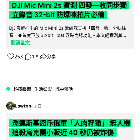
DJI Mic Mini 2s 實測 四發一收同步獨
立錄音 32-bit 防爆咪拍片必備
DJI 最新推出的 Mic Mini 2s 無線咪支援「四發一收」分軌錄
音，並首度下放 32-bit Float 浮點內錄功能。本文經實測其...
閱讀全文
253
1
分享
↗
科技娛樂
生活娛樂
城中熱話
Lawton
2 日
澤連斯基怒斥俄軍「人肉狩獵」 無人機
追殺烏克蘭小販近 40 秒仍被炸傷