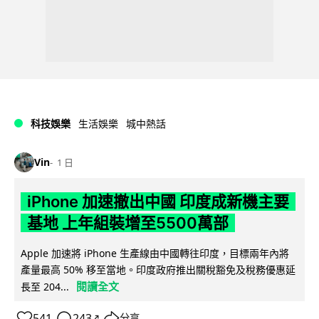
科技娛樂
生活娛樂
城中熱話
Vin
1 日
iPhone 加速撤出中國 印度成新機主要
基地 上年組裝增至5500萬部
Apple 加速將 iPhone 生產線由中國轉往印度，目標兩年內將
產量最高 50% 移至當地。印度政府推出關稅豁免及稅務優惠延
閱讀全文
長至 204...
541
243
分享
↗