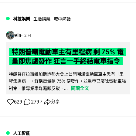
科技娛樂
生活娛樂
城中熱話
Vin
2 日
特朗普嘲電動車主有里程病 剩 75% 電
量即焦慮發作 狂言一手終結電車指令
特朗普在拉斯維加斯造勢大會上公開嘲諷電動車車主患有「里
程焦慮病」，聲稱電量剩 75% 便發作，並重申已廢除電動車強
閱讀全文
制令。惟專業車媒隨即反駁，...
629
279
分享
↗
人工智能