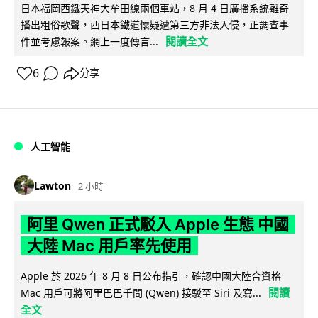
日本福岡西鐵天神大牟田線兩個車站，8 月 4 日廣播系統離奇
播出粗俗歌聲，西日本鐵道懷疑遭第三方非法入侵，正調查事
閱讀全文
件並考慮報案。網上一度傳言...
6
分享
人工智能
Lawton
2 小時
阿里 Qwen 正式駁入 Apple 生態 中國
大陸 Mac 用戶率先使用
Apple 於 2026 年 8 月 8 日公布指引，確認中國大陸合資格
閱讀
Mac 用戶可將阿里巴巴千問 (Qwen) 接駁至 Siri 及寫...
全文