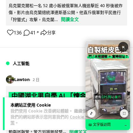
烏克蘭克爾松一名 52 歲小販被俄軍無人機追擊近 40 秒後被炸
傷，影片由烏克蘭總統澤連斯基公開。他直斥俄軍對平民進行
閱讀全文
「狩獵式」攻擊，烏克蘭...
136
41
分享
↗
×
人工智能
Lawton
2 日
中國湖北男自學 AI 「煉金術」 屋內煉
金冒濃煙驚動全區
本網站正使用 Cookie
我們使用 Cookie 改善網站體驗。 繼續使用
🎵
⛶
我們的網站即表示您同意我們的
Cookie 政
中國湖北黃石一名男子見金價高企，利用 AI 自學提煉黃金，在
策
。
租住單位私設高壓爐及作坊冶煉，過程產生大量刺鼻濃煙，驚
📖 文字版訪問
→
閱讀全文
動鄰居報警。警方到場揭發整...