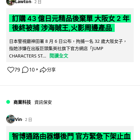
Lawton
2 日
訂購 43 億日元精品後棄單 大阪女 2 年
後終被捕 涉海賊王,火影周邊產品
日本警視廳神田署 8 月 6 日公布，拘捕一名 32 歲大阪女子，
指她涉嫌在出版巨頭集英社旗下官方網店「JUMP
閱讀全文
CHARACTERS ST...
79
10
分享
↗
商業科技
資訊保安
Vin
2 日
智博通路由器爆後門 官方緊急下架止血