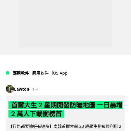
iOS App
應用軟件
應用軟件
Lawton
1 日
首爾大生 2 星期開發防曬地圖 一日暴增
2 萬人下載衝榜首
【行路都要揀好有遮陰】南韓首爾大學 23 歲學生劉敏俊利用 2