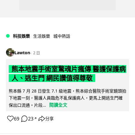
科技娛樂
生活娛樂
城中熱話
Lawton
2 日
熊本地震手術室驚魂片瘋傳 醫護保護病
人、逃生門 網民讚值得尊敬
熊本縣 7 月 28 日發生 7.1 級地震，熊本綜合醫院手術室鏡頭拍
下地震一刻，醫護人員臨危不亂保護病人，更馬上開逃生門確
閱讀全文
保出口流通。片段...
69
23
分享
↗