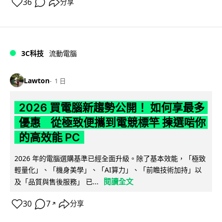
36
分享
3C科技
流動電腦
Lawton
1 日
2026 買電腦新趨勢公開！ 如何享最多
優惠 從極致便攜到電競標竿 揀選啱你
的高效能 PC
2026 年的電腦選購基準已經全面升級。除了基本效能，「極致
輕量化」、「機身美學」、「AI算力」、「前瞻技術加持」以
閱讀全文
及「品質與售後服務」 已...
30
7
分享
↗