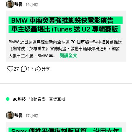
藍骨
16 小時
BMW 車廂熒幕強推蜘蛛俠電影廣告
車主怒轟堪比 iTunes 送 U2 專輯翻版
BMW 近日透過無線更新向全球逾 70 個市場車輛中控熒幕推送
《蜘蛛俠：英雄重生》宣傳動畫，啟動車輛即彈出通知，觸發
閱讀全文
大批車主不滿。BMW 早...
27
1
分享
↗
3C科技
流動音樂
音樂耳機
藍骨
17 小時
Sony 傳推平價復刻版耳筒 沿用六年