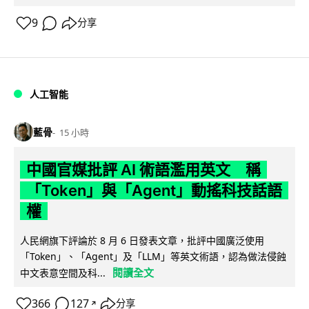
9
分享
人工智能
藍骨
15 小時
中國官媒批評 AI 術語濫用英文 稱
「Token」與「Agent」動搖科技話語
權
人民網旗下評論於 8 月 6 日發表文章，批評中國廣泛使用
「Token」、「Agent」及「LLM」等英文術語，認為做法侵蝕
閱讀全文
中文表意空間及科...
366
127
分享
↗