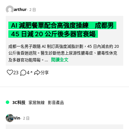
arthur
2 日
AI 減肥餐單配合高強度操練 成都男
45 日減 20 公斤後多器官衰竭
成都一名男子跟隨 AI 制訂高強度減脂計劃，45 日內減去約 20
公斤後昏迷送院。醫生診斷他患上尿源性膿毒症、膿毒性休克
閱讀全文
及多器官功能障礙。...
23
4
分享
↗
3C科技
家居無線
影音產品
Vin
2 日