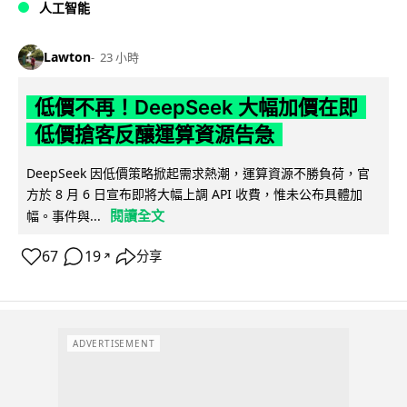
人工智能
Lawton
23 小時
低價不再！DeepSeek 大幅加價在即
低價搶客反釀運算資源告急
DeepSeek 因低價策略掀起需求熱潮，運算資源不勝負荷，官
方於 8 月 6 日宣布即將大幅上調 API 收費，惟未公布具體加
閱讀全文
幅。事件與...
67
19
分享
↗
ADVERTISEMENT