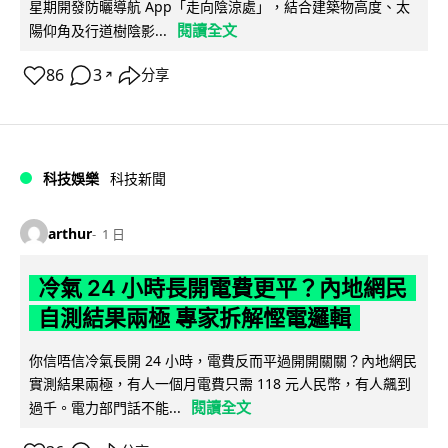
星期開發防曬導航 App「走向陰涼處」，結合建築物高度、太
閱讀全文
陽仰角及行道樹陰影...
86
3
分享
↗
科技娛樂
科技新聞
arthur
1 日
冷氣 24 小時長開電費更平？內地網民
自測結果兩極 專家拆解慳電邏輯
你信唔信冷氣長開 24 小時，電費反而平過開開關關？內地網民
實測結果兩極，有人一個月電費只需 118 元人民幣，有人飆到
閱讀全文
過千。電力部門話不能...