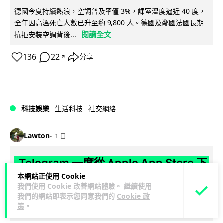
德國今夏持續熱浪，空調普及率僅 3%，課室溫度逼近 40 度，
全年因高溫死亡人數已升至約 9,800 人。德國及鄰國法國長期
閱讀全文
抗拒安裝空調背後...
136
22
分享
↗
科技娛樂
生活科技
社交網絡
Lawton
1 日
Telegram 一度從 Apple App Store 下
本網站正使用 Cookie
架 官方未解釋原因迅速恢復上架
我們使用 Cookie 改善網站體驗。 繼續使用
我們的網站即表示您同意我們的
Cookie 政
Telegram 8 月 4 日一度從 Apple App Store 消失，新用戶無
策
。
閱讀全文
法下載，惟已於短時間內恢復上架。Apple 及 Tel...