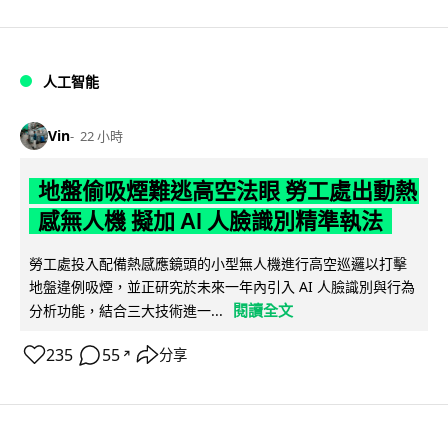
人工智能
Vin
22 小時
地盤偷吸煙難逃高空法眼 勞工處出動熱
感無人機 擬加 AI 人臉識別精準執法
勞工處投入配備熱感應鏡頭的小型無人機進行高空巡邏以打擊
地盤違例吸煙，並正研究於未來一年內引入 AI 人臉識別與行為
閱讀全文
分析功能，結合三大技術進一...
235
55
分享
↗