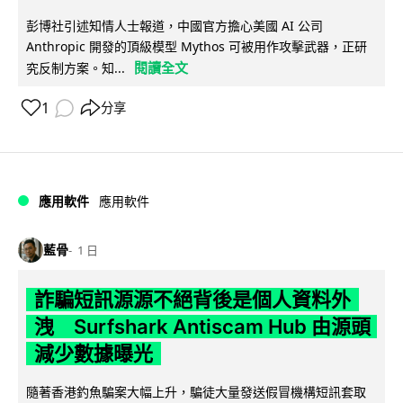
彭博社引述知情人士報道，中國官方擔心美國 AI 公司
Anthropic 開發的頂級模型 Mythos 可被用作攻擊武器，正研
閱讀全文
究反制方案。知...
1
分享
應用軟件
應用軟件
藍骨
1 日
詐騙短訊源源不絕背後是個人資料外
洩 Surfshark Antiscam Hub 由源頭
減少數據曝光
隨著香港釣魚騙案大幅上升，騙徒大量發送假冒機構短訊套取