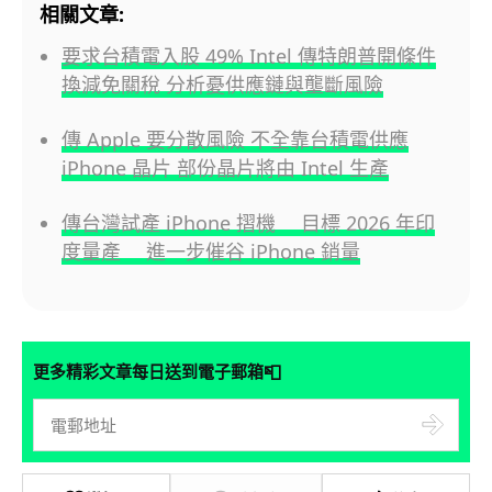
相關文章:
要求台積電入股 49% Intel 傳特朗普開條件
換減免關稅 分析憂供應鏈與壟斷風險
傳 Apple 要分散風險 不全靠台積電供應
iPhone 晶片 部份晶片將由 Intel 生產
傳台灣試產 iPhone 摺機 目標 2026 年印
度量產 進一步催谷 iPhone 銷量
📮
更多精彩文章每日送到電子郵箱