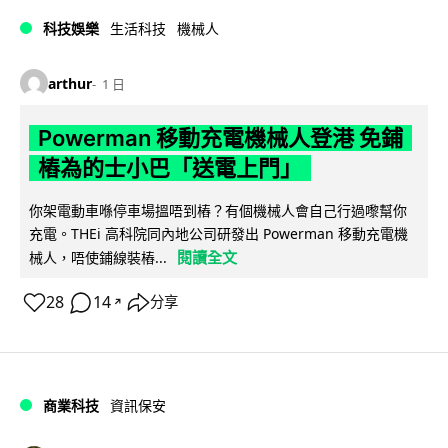
科技娛樂
生活科技
機械人
arthur
1 日
Powerman 移動充電機械人登港 免鋪
樁為的士小巴「送電上門」
你架電動車喺停車場搵唔到樁？有個機械人會自己行過嚟幫你
充電。THEi 高科院同內地公司研發出 Powerman 移動充電機
閱讀全文
械人，唔使鋪線裝樁...
28
14
分享
↗
商業科技
資訊保安