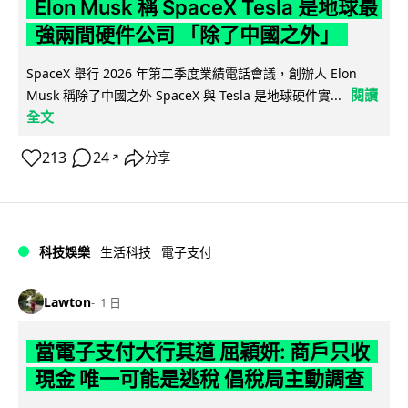
Elon Musk 稱 SpaceX Tesla 是地球最
強兩間硬件公司 「除了中國之外」
SpaceX 舉行 2026 年第二季度業績電話會議，創辦人 Elon
閱讀
Musk 稱除了中國之外 SpaceX 與 Tesla 是地球硬件實...
全文
213
24
分享
↗
科技娛樂
生活科技
電子支付
Lawton
1 日
當電子支付大行其道 屈穎妍: 商戶只收
現金 唯一可能是逃稅 倡稅局主動調查