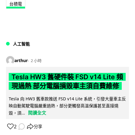
台積電
人工智能
arthur
2 小時
Tesla HW3 舊硬件裝 FSD v14 Lite 頻
現過熱 部分電腦損毀車主須自費維修
Tesla 向 HW3 舊車款推送 FSD v14 Lite 系統，引發大量車主反
映自動駕駛電腦嚴重過熱，部分更觸發高溫保護甚至直接燒
閱讀全文
毀，須...
2
分享