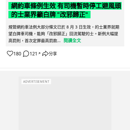
網約車條例生效 有司機暫時停工避風頭
的士業界籲白牌 "改邪歸正"
規管網約車法例大部分條文已於 8 月 3 日生效，的士業界就期
望白牌車司機，能夠「改邪歸正」回流駕駛的士。新例大幅提
閱讀全文
高罰則，首次定罪最高罰款...
180
121
分享
↗
ADVERTISEMENT