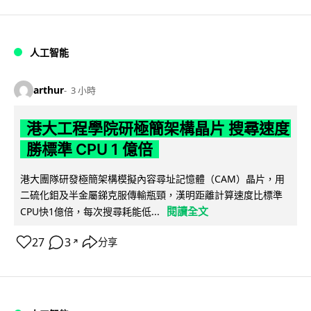
人工智能
arthur
3 小時
港大工程學院研極簡架構晶片 搜尋速度
勝標準 CPU 1 億倍
港大團隊研發極簡架構模擬內容尋址記憶體（CAM）晶片，用
二硫化鉬及半金屬銻克服傳輸瓶頸，漢明距離計算速度比標準
閱讀全文
CPU快1億倍，每次搜尋耗能低...
27
3
分享
↗