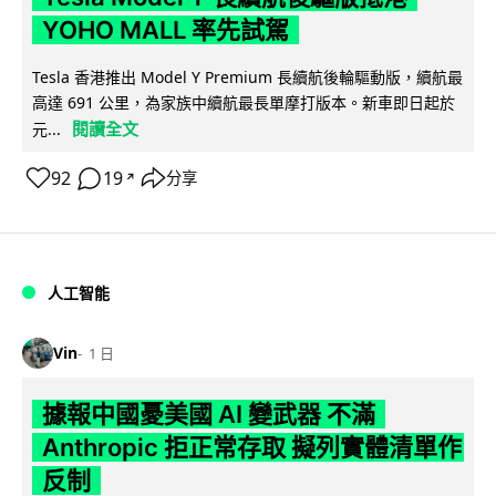
YOHO MALL 率先試駕
Tesla 香港推出 Model Y Premium 長續航後輪驅動版，續航最
高達 691 公里，為家族中續航最長單摩打版本。新車即日起於
閱讀全文
元...
92
19
分享
↗
人工智能
Vin
1 日
據報中國憂美國 AI 變武器 不滿
Anthropic 拒正常存取 擬列實體清單作
反制