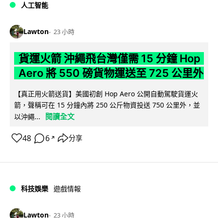
人工智能
Lawton
23 小時
貨運火箭 沖繩飛台灣僅需 15 分鐘 Hop
Aero 將 550 磅貨物運送至 725 公里外
【真正用火箭送貨】美國初創 Hop Aero 公開自動駕駛貨運火
箭，聲稱可在 15 分鐘內將 250 公斤物資投送 750 公里外，並
閱讀全文
以沖繩...
48
6
分享
↗
科技娛樂
遊戲情報
Lawton
23 小時