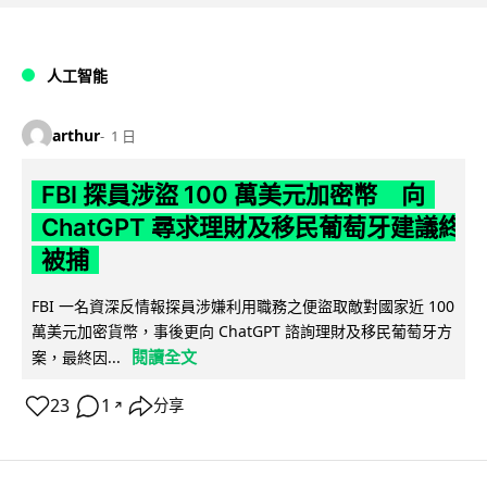
人工智能
arthur
1 日
FBI 探員涉盜 100 萬美元加密幣 向
ChatGPT 尋求理財及移民葡萄牙建議終
被捕
FBI 一名資深反情報探員涉嫌利用職務之便盜取敵對國家近 100
萬美元加密貨幣，事後更向 ChatGPT 諮詢理財及移民葡萄牙方
閱讀全文
案，最終因...
23
1
分享
↗