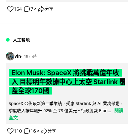
154
7
分享
↗
人工智能
Vin
19 小時
Elon Musk: SpaceX 將挑戰萬億年收
入 目標明年數據中心上太空 Starlink 覆
蓋全球170國
SpaceX 公佈最新第二季業績，受惠 Starlink 與 AI 業務帶動，
閱讀
季度收入按年飆升 92% 至 78 億美元。行政總裁 Elon...
全文
110
16
分享
↗