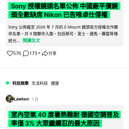
Sony 授權鏡頭名單公佈 中國廠平價鏡
頭全數缺席 Nikon 已告唯卓仕侵權
Sony 公佈截至 2026 年 7 月的 E-Mount 鏡頭官方授權合作夥
伴名單，共 9 間夥伴入圍，包括蔡司、富士、適馬、騰龍等傳
閱讀全文
統光...
576
173
分享
↗
科技娛樂
生活科技
健康
Lawton
1 日
室內空氣 40 度暑熱難耐 德國空調普及
率僅 3% 大眾繼續忍的最大原因