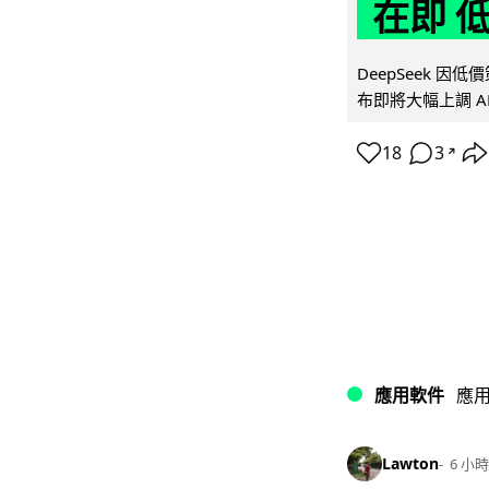
在即 
DeepSeek 
布即將大幅上調 A
18
3
↗
應用軟件
應
Lawton
6 小時