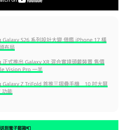
g Galaxy S26 系列設計大變 借鑑 iPhone 17 橫
頭布局
ng 正式推出 Galaxy XR 混合實境頭戴裝置 售價
e Vision Pro 一半
g Galaxy Z TriFold 首推三摺疊手機 10 吋大屏
I 功能
📮
送到電子郵箱