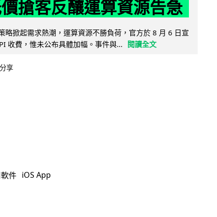
低價搶客反釀運算資源告急
因低價策略掀起需求熱潮，運算資源不勝負荷，官方於 8 月 6 日宣
PI 收費，惟未公布具體加幅。事件與...
閱讀全文
分享
iOS App
用軟件