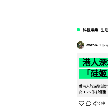
科技娛樂
生
Lawton
1 小時
港人深
「硅姬
香港人於深圳創辦初
高 1.75 米卻僅重 
分享