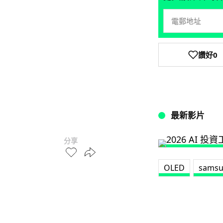
讚好
0
最新影片
分享
OLED
sams