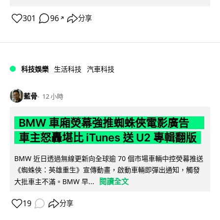
301
96
分享
↗
科技娛樂
生活科技
汽車科技
藍骨
12 小時
BMW 車廂熒幕強推蜘蛛俠電影廣告
車主怒轟堪比 iTunes 送 U2 專輯翻版
BMW 近日透過無線更新向全球逾 70 個市場車輛中控熒幕推送
《蜘蛛俠：英雄重生》宣傳動畫，啟動車輛即彈出通知，觸發
閱讀全文
大批車主不滿。BMW 早...
19
分享