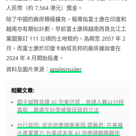
人民幣（約 7,564 港元）獎金。
除了中國的廠房積極擴充，報導指富士康在印度和
越南亦有類似計劃，早前富士康與越南西貢北江工
業園簽訂 111 公頃的土地租約，為期至 2057 年 2
月，而富士康於印度卡納塔克邦的廠房據說會在
2024 年 4 月開始投產。
資料及圖片來源：
appleinsider
相關文章:
鄭子誠聲音遭 AI 完美仿冒 普通人難以分辨
真假 憂慮生計受威脅促政府立法
台行政院: 並非供應鏈搬美國 鄭麗君: 在美擴
大產業實力 台美成未來 AI 供應鏈戰略夥伴