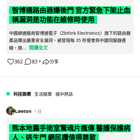
智博通路由器爆後門 官方緊急下架止血
稱漏洞是功能在維修時使用
中國網通廠商智博通電子（Zbtlink Electronics）旗下的路由器
產品爆出嚴重安全漏洞，被發現每 35 秒便會與中國伺服器連
閱讀全文
線，旗...
362
83
分享
↗
科技娛樂
生活娛樂
城中熱話
Lawton
1 日
熊本地震手術室驚魂片瘋傳 醫護保護病
人、逃生門 網民讚值得尊敬