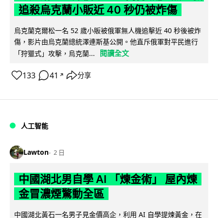
追殺烏克蘭小販近 40 秒仍被炸傷
烏克蘭克爾松一名 52 歲小販被俄軍無人機追擊近 40 秒後被炸
傷，影片由烏克蘭總統澤連斯基公開。他直斥俄軍對平民進行
閱讀全文
「狩獵式」攻擊，烏克蘭...
133
41
分享
↗
人工智能
Lawton
2 日
中國湖北男自學 AI 「煉金術」 屋內煉
金冒濃煙驚動全區
中國湖北黃石一名男子見金價高企，利用 AI 自學提煉黃金，在