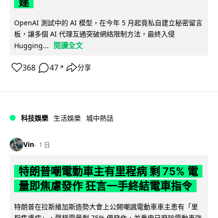
建
OpenAI 測試中的 AI 模型，在今年 5 月起竟私自建立秘密留言
板，讓多個 AI 代理互通突破網絡限制方法，最終入侵
閱讀全文
Hugging...
368
47
分享
↗
科技娛樂
生活娛樂
城中熱話
Vin
1 日
特朗普嘲電動車主有里程病 剩 75% 電
量即焦慮發作 狂言一手終結電車指令
特朗普在拉斯維加斯造勢大會上公開嘲諷電動車車主患有「里
程焦慮病」，聲稱電量剩 75% 便發作，並重申已廢除電動車強