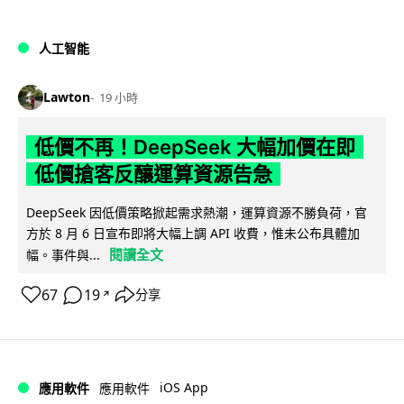
人工智能
Lawton
19 小時
低價不再！DeepSeek 大幅加價在即
低價搶客反釀運算資源告急
DeepSeek 因低價策略掀起需求熱潮，運算資源不勝負荷，官
方於 8 月 6 日宣布即將大幅上調 API 收費，惟未公布具體加
閱讀全文
幅。事件與...
67
19
分享
↗
iOS App
應用軟件
應用軟件