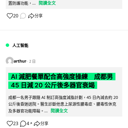
閱讀全文
置防護功能，...
20
分享
人工智能
arthur
2 日
AI 減肥餐單配合高強度操練 成都男
45 日減 20 公斤後多器官衰竭
成都一名男子跟隨 AI 制訂高強度減脂計劃，45 日內減去約 20
公斤後昏迷送院。醫生診斷他患上尿源性膿毒症、膿毒性休克
閱讀全文
及多器官功能障礙。...
23
4
分享
↗