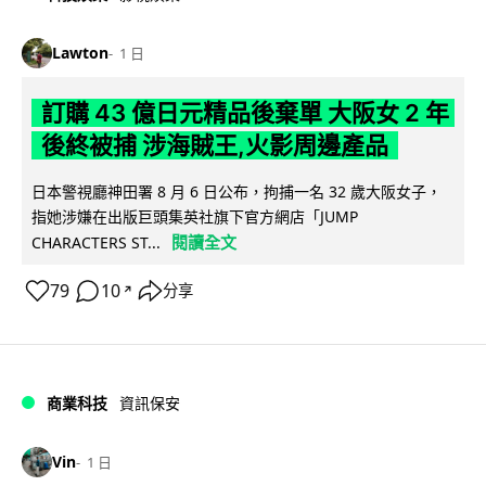
Lawton
1 日
訂購 43 億日元精品後棄單 大阪女 2 年
後終被捕 涉海賊王,火影周邊產品
日本警視廳神田署 8 月 6 日公布，拘捕一名 32 歲大阪女子，
指她涉嫌在出版巨頭集英社旗下官方網店「JUMP
閱讀全文
CHARACTERS ST...
79
10
分享
↗
商業科技
資訊保安
Vin
1 日