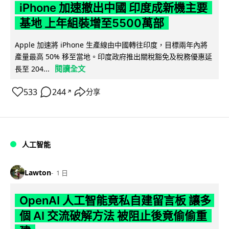
iPhone 加速撤出中國 印度成新機主要
基地 上年組裝增至5500萬部
Apple 加速將 iPhone 生產線由中國轉往印度，目標兩年內將
產量最高 50% 移至當地。印度政府推出關稅豁免及稅務優惠延
閱讀全文
長至 204...
533
244
分享
↗
人工智能
Lawton
1 日
OpenAI 人工智能竟私自建留言板 讓多
個 AI 交流破解方法 被阻止後竟偷偷重