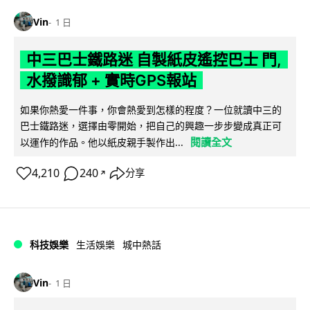
Vin
1 日
中三巴士鐵路迷 自製紙皮遙控巴士 門,
水撥識郁 + 實時GPS報站
如果你熱愛一件事，你會熱愛到怎樣的程度？一位就讀中三的
巴士鐵路迷，選擇由零開始，把自己的興趣一步步變成真正可
閱讀全文
以運作的作品。他以紙皮親手製作出...
4,210
240
分享
↗
科技娛樂
生活娛樂
城中熱話
Vin
1 日