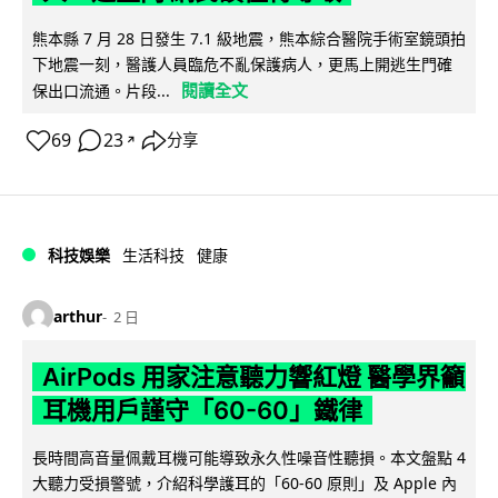
熊本縣 7 月 28 日發生 7.1 級地震，熊本綜合醫院手術室鏡頭拍
下地震一刻，醫護人員臨危不亂保護病人，更馬上開逃生門確
閱讀全文
保出口流通。片段...
69
23
分享
↗
科技娛樂
生活科技
健康
arthur
2 日
AirPods 用家注意聽力響紅燈 醫學界籲
耳機用戶謹守「60-60」鐵律
長時間高音量佩戴耳機可能導致永久性噪音性聽損。本文盤點 4
大聽力受損警號，介紹科學護耳的「60-60 原則」及 Apple 內