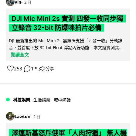
Vin
2 日
DJI Mic Mini 2s 實測 四發一收同步獨
立錄音 32-bit 防爆咪拍片必備
DJI 最新推出的 Mic Mini 2s 無線咪支援「四發一收」分軌錄
音，並首度下放 32-bit Float 浮點內錄功能。本文經實測其...
閱讀全文
253
1
分享
↗
科技娛樂
生活娛樂
城中熱話
Lawton
2 日
澤連斯基怒斥俄軍「人肉狩獵」 無人機