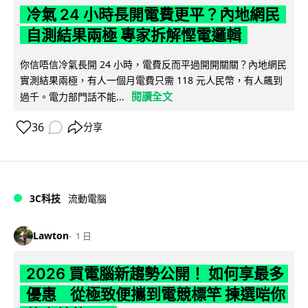
冷氣 24 小時長開電費更平？內地網民
自測結果兩極 專家拆解慳電邏輯
你信唔信冷氣長開 24 小時，電費反而平過開開關關？內地網民
實測結果兩極，有人一個月電費只需 118 元人民幣，有人飆到
閱讀全文
過千。電力部門話不能...
36
分享
3C科技
流動電腦
Lawton
1 日
2026 買電腦新趨勢公開！ 如何享最多
優惠 從極致便攜到電競標竿 揀選啱你