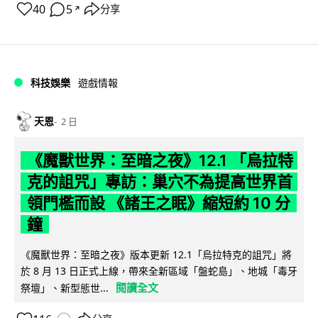
40
5
分享
↗
科技娛樂
遊戲情報
天恩
2 日
《魔獸世界：至暗之夜》12.1 「烏拉特
克的詛咒」專訪：巢穴不為提高世界首
領門檻而設 《諸王之眠》縮短約 10 分
鐘
《魔獸世界：至暗之夜》版本更新 12.1「烏拉特克的詛咒」將
於 8 月 13 日正式上線，帶來全新區域「盤蛇島」、地城「毒牙
閱讀全文
祭壇」、新型態世...