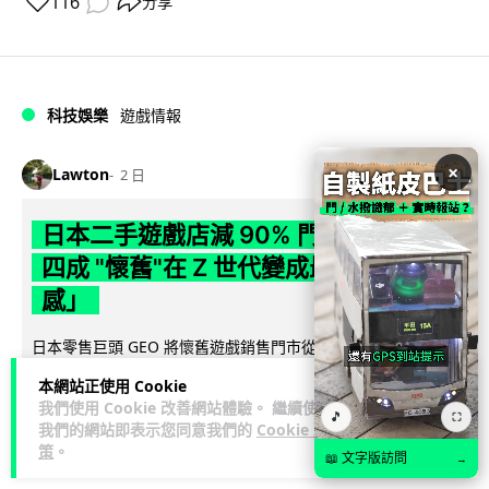
116
分享
科技娛樂
遊戲情報
×
Lawton
2 日
日本二手遊戲店減 90% 門市 業績反增
四成 "懷舊"在 Z 世代變成最潮「新鮮
感」
日本零售巨頭 GEO 將懷舊遊戲銷售門市從 1,000 間大幅減至
99 間，但銷售額卻不降反升至過往的 1.4 倍。做到「減店增
本網站正使用 Cookie
閱讀全文
收」奇蹟，...
我們使用 Cookie 改善網站體驗。 繼續使用
🎵
⛶
我們的網站即表示您同意我們的
Cookie 政
268
20
分享
↗
策
。
📖 文字版訪問
→