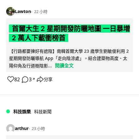
Lawton
22 小時
首爾大生 2 星期開發防曬地圖 一日暴增
2 萬人下載衝榜首
【行路都要揀好有遮陰】南韓首爾大學 23 歲學生劉敏俊利用 2
星期開發防曬導航 App「走向陰涼處」，結合建築物高度、太
閱讀全文
陽仰角及行道樹陰影...
82
3
分享
↗
科技娛樂
科技新聞
arthur
23 小時