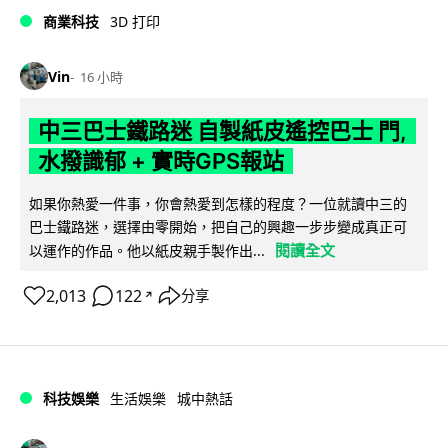
商業科技
3D 打印
Vin
16 小時
中三巴士鐵路迷 自製紙皮遙控巴士 門,
水撥識郁 + 實時GPS報站
如果你熱愛一件事，你會熱愛到怎樣的程度？一位就讀中三的
巴士鐵路迷，選擇由零開始，把自己的興趣一步步變成真正可
閱讀全文
以運作的作品。他以紙皮親手製作出...
2,013
122
分享
↗
科技娛樂
生活娛樂
城中熱話