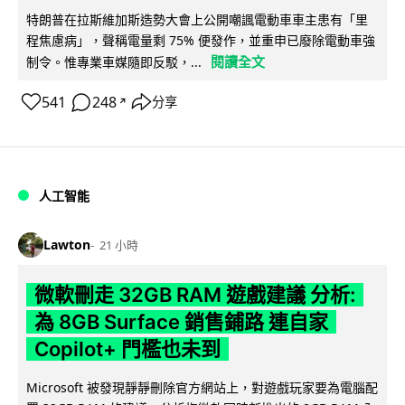
特朗普在拉斯維加斯造勢大會上公開嘲諷電動車車主患有「里
程焦慮病」，聲稱電量剩 75% 便發作，並重申已廢除電動車強
閱讀全文
制令。惟專業車媒隨即反駁，...
541
248
分享
↗
人工智能
Lawton
21 小時
微軟刪走 32GB RAM 遊戲建議 分析:
為 8GB Surface 銷售鋪路 連自家
Copilot+ 門檻也未到
Microsoft 被發現靜靜刪除官方網站上，對遊戲玩家要為電腦配