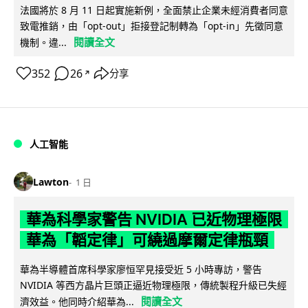
法國將於 8 月 11 日起實施新例，全面禁止企業未經消費者同意
致電推銷，由「opt-out」拒接登記制轉為「opt-in」先徵同意
閱讀全文
機制。違...
352
26
分享
↗
人工智能
Lawton
1 日
華為科學家警告 NVIDIA 已近物理極限
華為「韜定律」可繞過摩爾定律瓶頸
華為半導體首席科學家廖恒罕見接受近 5 小時專訪，警告
NVIDIA 等西方晶片巨頭正逼近物理極限，傳統製程升級已失經
閱讀全文
濟效益。他同時介紹華為...