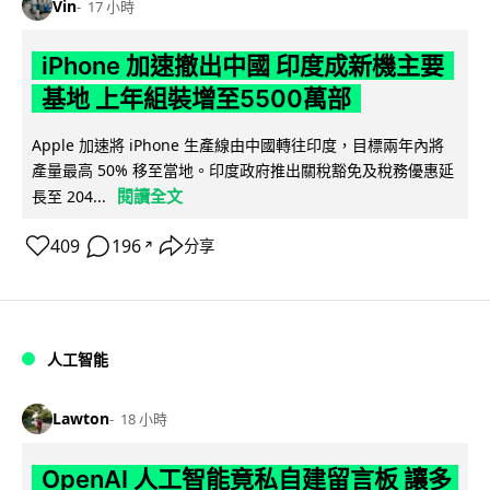
Vin
17 小時
iPhone 加速撤出中國 印度成新機主要
基地 上年組裝增至5500萬部
Apple 加速將 iPhone 生產線由中國轉往印度，目標兩年內將
產量最高 50% 移至當地。印度政府推出關稅豁免及稅務優惠延
閱讀全文
長至 204...
409
196
分享
↗
人工智能
Lawton
18 小時
OpenAI 人工智能竟私自建留言板 讓多