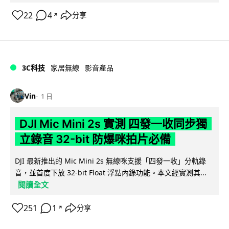
22
4
分享
↗
3C科技
家居無線
影音產品
Vin
1 日
DJI Mic Mini 2s 實測 四發一收同步獨
立錄音 32-bit 防爆咪拍片必備
DJI 最新推出的 Mic Mini 2s 無線咪支援「四發一收」分軌錄
音，並首度下放 32-bit Float 浮點內錄功能。本文經實測其...
閱讀全文
251
1
分享
↗