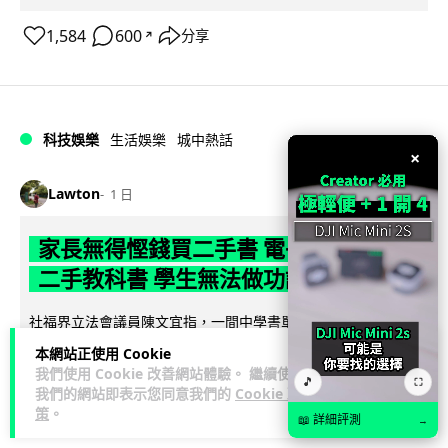
1,584
600
分享
↗
科技娛樂
生活娛樂
城中熱話
×
Lawton
1 日
家長無得慳錢買二手書 電子啟動碼鎖死
二手教科書 學生無法做功課
社福界立法會議員陳文宜指，一間中學書單價錢按年加 14.7%
遠超通漲，令家長難以負擔。而且電子教材啟動碼這項設計，
本網站正使用 Cookie
閱讀全文
令學生無法完成功課，二手...
我們使用 Cookie 改善網站體驗。 繼續使用
🎵
⛶
我們的網站即表示您同意我們的
Cookie 政
970
378
分享
策
。
↗
📖 詳細評測
→