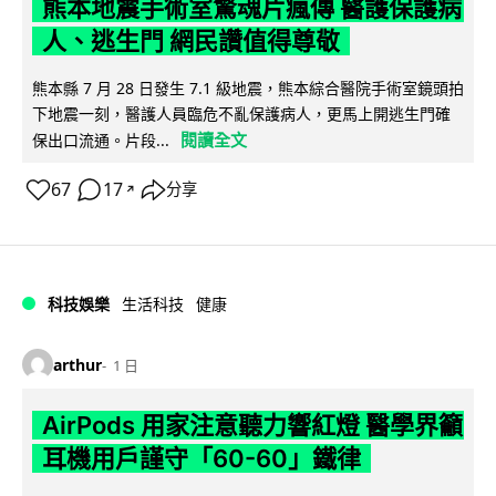
熊本地震手術室驚魂片瘋傳 醫護保護病
人、逃生門 網民讚值得尊敬
熊本縣 7 月 28 日發生 7.1 級地震，熊本綜合醫院手術室鏡頭拍
下地震一刻，醫護人員臨危不亂保護病人，更馬上開逃生門確
閱讀全文
保出口流通。片段...
67
17
分享
↗
科技娛樂
生活科技
健康
arthur
1 日
AirPods 用家注意聽力響紅燈 醫學界籲
耳機用戶謹守「60-60」鐵律