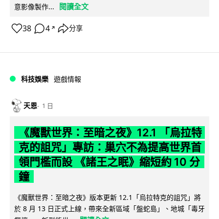
閱讀全文
意影像製作...
38
4
分享
↗
科技娛樂
遊戲情報
天恩
1 日
《魔獸世界：至暗之夜》12.1 「烏拉特
克的詛咒」專訪：巢穴不為提高世界首
領門檻而設 《諸王之眠》縮短約 10 分
鐘
《魔獸世界：至暗之夜》版本更新 12.1「烏拉特克的詛咒」將
於 8 月 13 日正式上線，帶來全新區域「盤蛇島」、地城「毒牙