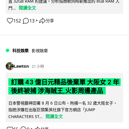
置 32GB RAM 的建議。分析指微軟同時新推出的 8GB RAM 入
閱讀全文
門...
152
13
分享
↗
科技娛樂
影視娛樂
Lawton
21 小時
訂購 43 億日元精品後棄單 大阪女 2 年
後終被捕 涉海賊王,火影周邊產品
日本警視廳神田署 8 月 6 日公布，拘捕一名 32 歲大阪女子，
指她涉嫌在出版巨頭集英社旗下官方網店「JUMP
閱讀全文
CHARACTERS ST...