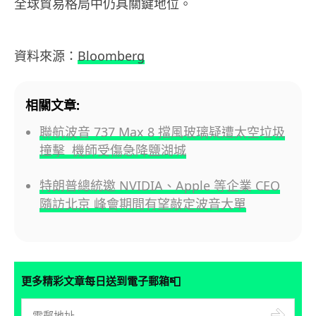
全球貿易格局中仍具關鍵地位。
資料來源：
Bloomberg
相關文章:
聯航波音 737 Max 8 擋風玻璃疑遭太空垃圾
撞擊 機師受傷急降鹽湖城
特朗普總統邀 NVIDIA、Apple 等企業 CEO
隨訪北京 峰會期間有望敲定波音大單
📮
更多精彩文章每日送到電子郵箱