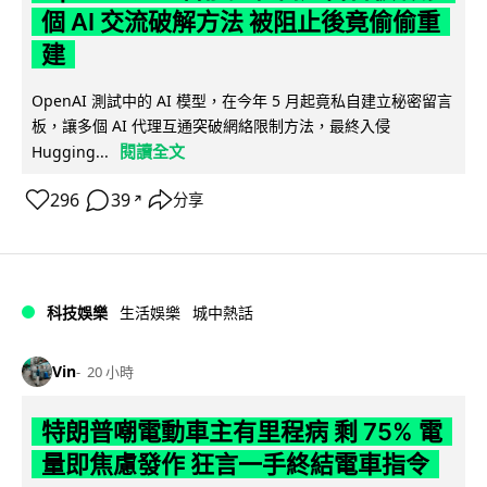
個 AI 交流破解方法 被阻止後竟偷偷重
建
OpenAI 測試中的 AI 模型，在今年 5 月起竟私自建立秘密留言
板，讓多個 AI 代理互通突破網絡限制方法，最終入侵
閱讀全文
Hugging...
296
39
分享
↗
科技娛樂
生活娛樂
城中熱話
Vin
20 小時
特朗普嘲電動車主有里程病 剩 75% 電
量即焦慮發作 狂言一手終結電車指令