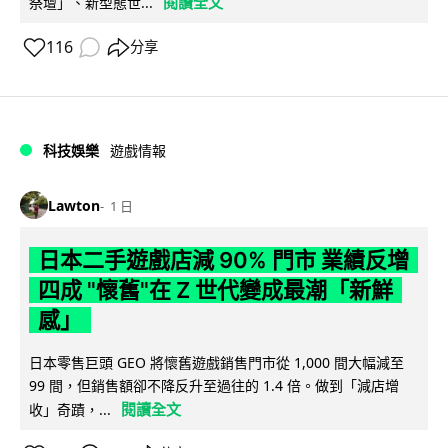
閱讀全文
祭壇」、新型態世...
116
分享
科技娛樂
遊戲情報
Lawton
1 日
日本二手遊戲店減 90% 門市 業績反增
四成 "懷舊"在 Z 世代變成最潮「新鮮
感」
日本零售巨頭 GEO 將懷舊遊戲銷售門市從 1,000 間大幅減至
99 間，但銷售額卻不降反升至過往的 1.4 倍。做到「減店增
閱讀全文
收」奇蹟，...