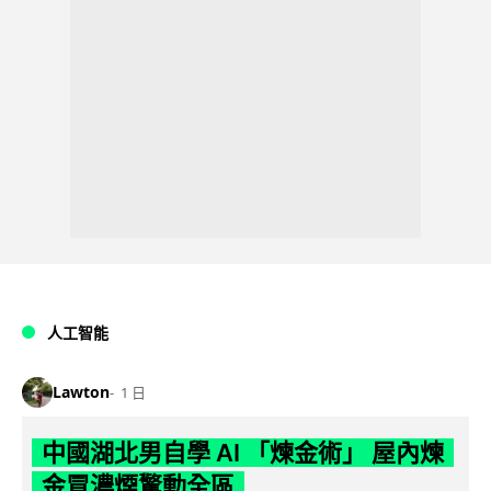
人工智能
Lawton
1 日
中國湖北男自學 AI 「煉金術」 屋內煉
金冒濃煙驚動全區