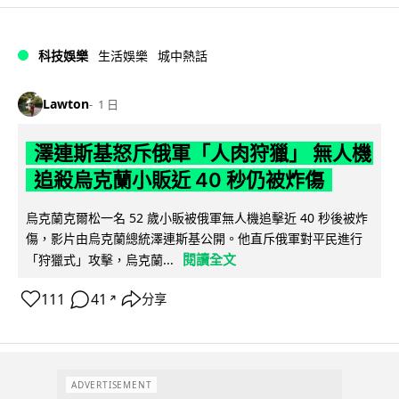
科技娛樂
生活娛樂
城中熱話
Lawton
1 日
澤連斯基怒斥俄軍「人肉狩獵」 無人機
追殺烏克蘭小販近 40 秒仍被炸傷
烏克蘭克爾松一名 52 歲小販被俄軍無人機追擊近 40 秒後被炸
傷，影片由烏克蘭總統澤連斯基公開。他直斥俄軍對平民進行
閱讀全文
「狩獵式」攻擊，烏克蘭...
111
41
分享
↗
ADVERTISEMENT