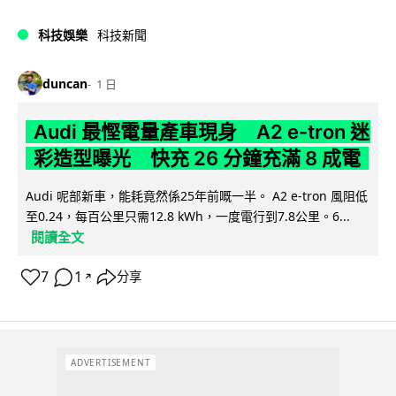
科技娛樂
科技新聞
duncan
1 日
Audi 最慳電量產車現身 A2 e-tron 迷
彩造型曝光 快充 26 分鐘充滿 8 成電
Audi 呢部新車，能耗竟然係25年前嘅一半。 A2 e-tron 風阻低
至0.24，每百公里只需12.8 kWh，一度電行到7.8公里。6...
閱讀全文
7
1
分享
↗
ADVERTISEMENT