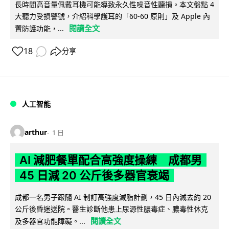
長時間高音量佩戴耳機可能導致永久性噪音性聽損。本文盤點 4
大聽力受損警號，介紹科學護耳的「60-60 原則」及 Apple 內
閱讀全文
置防護功能，...
18
分享
人工智能
arthur
1 日
AI 減肥餐單配合高強度操練 成都男
45 日減 20 公斤後多器官衰竭
成都一名男子跟隨 AI 制訂高強度減脂計劃，45 日內減去約 20
公斤後昏迷送院。醫生診斷他患上尿源性膿毒症、膿毒性休克
閱讀全文
及多器官功能障礙。...