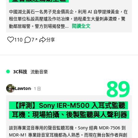
中國湖北黃石一名男子見金價高企，利用 AI 自學提煉黃金，在
租住單位私設高壓爐及作坊冶煉，過程產生大量刺鼻濃煙，驚
閱讀全文
動鄰居報警。警方到場揭發整...
110
7
分享
↗
3C科技
流動音樂
89
Lawton
1 日
【評測】Sony IER-M500 入耳式監聽
耳機：現場拍攝、後製監聽與人聲利器
談到專業混音專用的聲音監聽耳機，Sony 經典 MDR-7506 到
MDR-M1 專業錄音室耳機都為人熟悉。而現在舞台製作者與創