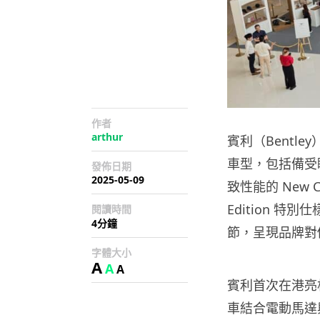
作者
arthur
賓利（Bentl
車型，包括備受矚目的
發佈日期
2025-05-09
致性能的 New Con
Edition 特
閱讀時間
4分鐘
節，呈現品牌對
字體大小
A
A
A
賓利首次在港亮相全
車結合電動馬達