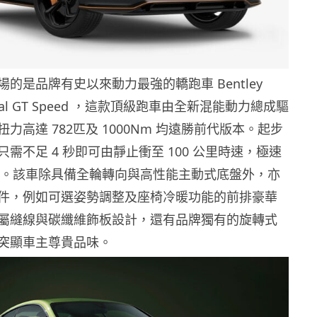
的是品牌有史以來動力最強的轎跑車 Bentley
ental GT Speed ，這款頂級跑車由全新混能動力總成驅
力高達 782匹及 1000Nm 均遠勝前代版本。起步
需不足 4 秒即可由靜止衝至 100 公里時速，極速
 公里。該車除具備全輪轉向與高性能主動式底盤外，亦
件，例如可選姿勢調整及座椅冷暖功能的前排豪華
屬縫線與碳纖維飾板設計，還有品牌獨有的旋轉式
突顯車主尊貴品味。