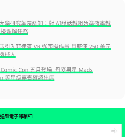
大學研究顛覆認知：對 AI說話越粗魯準確率越
干擾理解任務
引入菲律賓 VR 遙距操作員 月薪僅 250 美元
機械人
Comic Con 五月登場 丹麥男星 Mads
lsen 等星級嘉賓確認出席
📮
送到電子郵箱