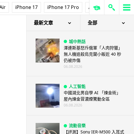
Air
iPhone 17
iPhone 17 Pro
AirPods Pro 3
Ap
最新文章
全部
城中熱話
澤連斯基怒斥俄軍「人肉狩獵」
無人機追殺烏克蘭小販近 40 秒
仍被炸傷
06.08.2026
人工智能
中國湖北男自學 AI 「煉金術」
屋內煉金冒濃煙驚動全區
06.08.2026
流動音樂
【評測】Sony IER-M500 入耳式