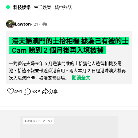
科技娛樂
生活娛樂
城中熱話
Lawton
21 小時
港夫婦澳門的士拾相機 據為己有被的士
Cam 睇到 2 個月後再入境被捕
一對香港夫婦今年 5 月遊澳門乘的士拾獲他人遺留相機及電
池，拾遺不報並帶返香港自用。兩人本月 2 日經港珠澳大橋再
閱讀全文
次入境澳門時，被治安警察局...
491
68
分享
↗
ADVERTISEMENT