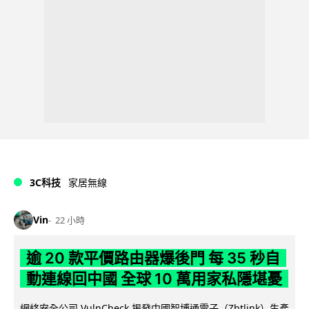
3C科技
家居無線
Vin
22 小時
逾 20 款平價路由器爆後門 每 35 秒自
動連線回中國 全球 10 萬用家私隱堪憂
網絡安全公司 VulnCheck 揭發中國智博通電子（Zbtlink）生產