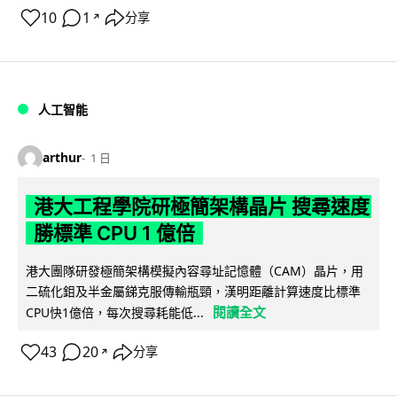
10
1
分享
↗
人工智能
arthur
1 日
港大工程學院研極簡架構晶片 搜尋速度
勝標準 CPU 1 億倍
港大團隊研發極簡架構模擬內容尋址記憶體（CAM）晶片，用
二硫化鉬及半金屬銻克服傳輸瓶頸，漢明距離計算速度比標準
閱讀全文
CPU快1億倍，每次搜尋耗能低...
43
20
分享
↗