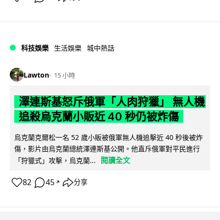
科技娛樂
生活娛樂
城中熱話
Lawton
15 小時
澤連斯基怒斥俄軍「人肉狩獵」 無人機
追殺烏克蘭小販近 40 秒仍被炸傷
烏克蘭克爾松一名 52 歲小販被俄軍無人機追擊近 40 秒後被炸
傷，影片由烏克蘭總統澤連斯基公開。他直斥俄軍對平民進行
閱讀全文
「狩獵式」攻擊，烏克蘭...
82
45
分享
↗