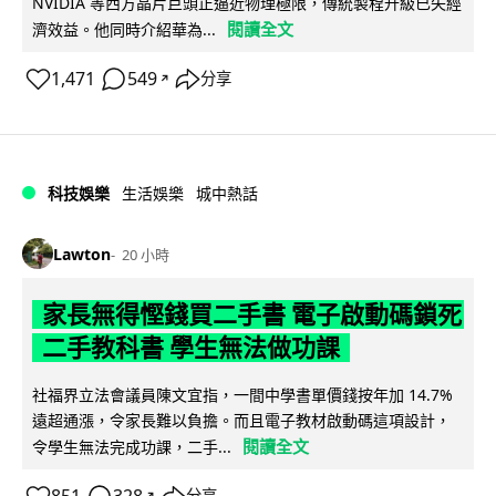
NVIDIA 等西方晶片巨頭正逼近物理極限，傳統製程升級已失經
閱讀全文
濟效益。他同時介紹華為...
1,471
549
分享
↗
科技娛樂
生活娛樂
城中熱話
Lawton
20 小時
家長無得慳錢買二手書 電子啟動碼鎖死
二手教科書 學生無法做功課
社福界立法會議員陳文宜指，一間中學書單價錢按年加 14.7%
遠超通漲，令家長難以負擔。而且電子教材啟動碼這項設計，
閱讀全文
令學生無法完成功課，二手...
↗