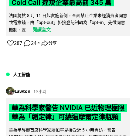
Cold Call 違規企業最高罰 345 萬
法國將於 8 月 11 日起實施新例，全面禁止企業未經消費者同意
致電推銷，由「opt-out」拒接登記制轉為「opt-in」先徵同意
閱讀全文
機制。違...
287
24
分享
↗
人工智能
Lawton
19 小時
華為科學家警告 NVIDIA 已近物理極限
華為「韜定律」可繞過摩爾定律瓶頸
華為半導體首席科學家廖恒罕見接受近 5 小時專訪，警告