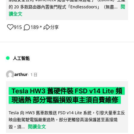
閱
的 20 多款路由器內置後門程式「Endlessdoors」（無盡...
讀全文
915
189
分享
↗
人工智能
arthur
1 日
Tesla HW3 舊硬件裝 FSD v14 Lite 頻
現過熱 部分電腦損毀車主須自費維修
Tesla 向 HW3 舊車款推送 FSD v14 Lite 系統，引發大量車主反
映自動駕駛電腦嚴重過熱，部分更觸發高溫保護甚至直接燒
閱讀全文
毀，須...