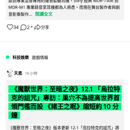
談到專業混音專用的聲音監聽耳機，Sony 經典 MDR-7506 到
MDR-M1 專業錄音室耳機都為人熟悉。而現在舞台製作者與創
閱讀全文
意影像製作...
34
2
分享
↗
科技娛樂
遊戲情報
天恩
16 小時
《魔獸世界：至暗之夜》12.1 「烏拉特
克的詛咒」專訪：巢穴不為提高世界首
領門檻而設 《諸王之眠》縮短約 10 分
鐘
《魔獸世界：至暗之夜》版本更新 12.1「烏拉特克的詛咒」將