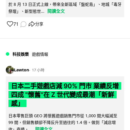
於 8 月 13 日正式上線，帶來全新區域「盤蛇島」、地城「毒牙
閱讀全文
祭壇」、新型態世...
71
分享
科技娛樂
遊戲情報
Lawton
17 小時
日本二手遊戲店減 90% 門市 業績反增
四成 "懷舊"在 Z 世代變成最潮「新鮮
感」
日本零售巨頭 GEO 將懷舊遊戲銷售門市從 1,000 間大幅減至
99 間，但銷售額卻不降反升至過往的 1.4 倍。做到「減店增
閱讀全文
收」奇蹟，...