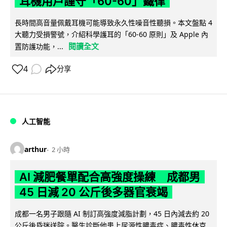
耳機用戶謹守「60-60」鐵律
長時間高音量佩戴耳機可能導致永久性噪音性聽損。本文盤點 4
大聽力受損警號，介紹科學護耳的「60-60 原則」及 Apple 內
閱讀全文
置防護功能，...
4
分享
人工智能
arthur
2 小時
AI 減肥餐單配合高強度操練 成都男
45 日減 20 公斤後多器官衰竭
成都一名男子跟隨 AI 制訂高強度減脂計劃，45 日內減去約 20
公斤後昏迷送院。醫生診斷他患上尿源性膿毒症、膿毒性休克