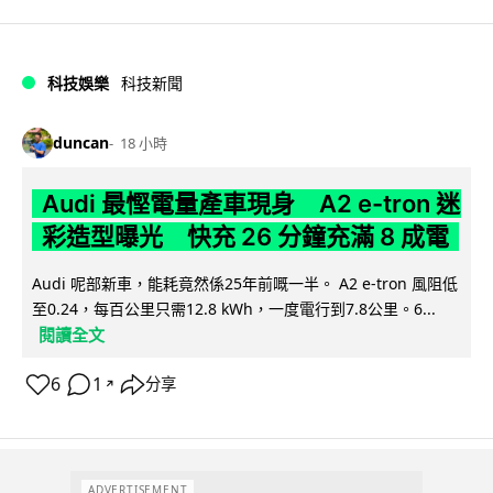
科技娛樂
科技新聞
duncan
18 小時
Audi 最慳電量產車現身 A2 e-tron 迷
彩造型曝光 快充 26 分鐘充滿 8 成電
Audi 呢部新車，能耗竟然係25年前嘅一半。 A2 e-tron 風阻低
至0.24，每百公里只需12.8 kWh，一度電行到7.8公里。6...
閱讀全文
6
1
分享
↗
ADVERTISEMENT