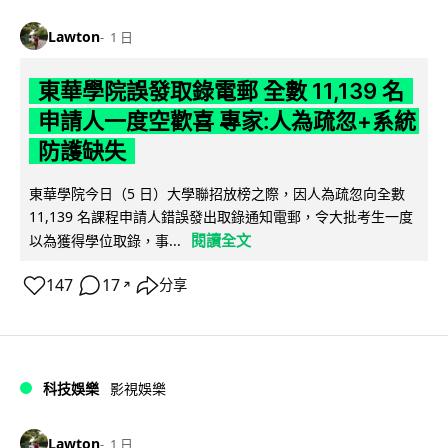
Lawton
1 日
東華學院誤發取錄電郵 全數 11,139 名
申請人一度空歡喜 專家:人為疏忽+系統
防護缺失
東華學院今日（5 日）大學聯招放榜之際，因人為疏忽向全數
11,139 名課程申請人錯誤發出取錄通知電郵，令大批考生一度
閱讀全文
以為獲得學位取錄，事...
147
17
分享
↗
科技娛樂
影視娛樂
Lawton
1 日