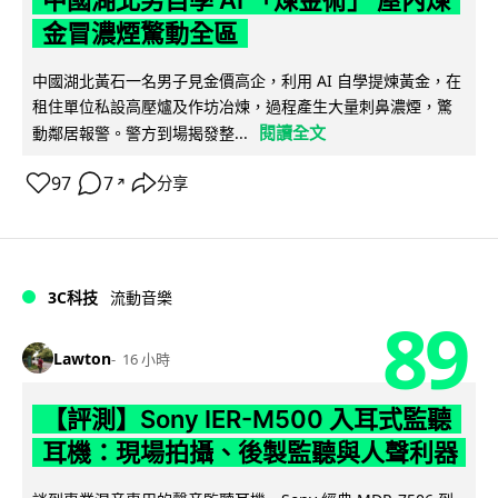
中國湖北男自學 AI 「煉金術」 屋內煉
金冒濃煙驚動全區
中國湖北黃石一名男子見金價高企，利用 AI 自學提煉黃金，在
租住單位私設高壓爐及作坊冶煉，過程產生大量刺鼻濃煙，驚
閱讀全文
動鄰居報警。警方到場揭發整...
97
7
分享
↗
3C科技
流動音樂
89
Lawton
16 小時
【評測】Sony IER-M500 入耳式監聽
耳機：現場拍攝、後製監聽與人聲利器