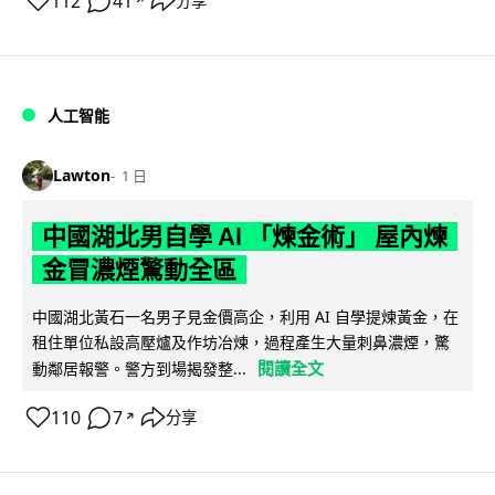
112
41
分享
↗
人工智能
Lawton
1 日
中國湖北男自學 AI 「煉金術」 屋內煉
金冒濃煙驚動全區
中國湖北黃石一名男子見金價高企，利用 AI 自學提煉黃金，在
租住單位私設高壓爐及作坊冶煉，過程產生大量刺鼻濃煙，驚
閱讀全文
動鄰居報警。警方到場揭發整...
110
7
分享
↗