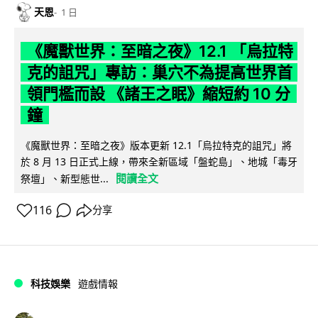
天恩
1 日
《魔獸世界：至暗之夜》12.1 「烏拉特
克的詛咒」專訪：巢穴不為提高世界首
領門檻而設 《諸王之眠》縮短約 10 分
鐘
《魔獸世界：至暗之夜》版本更新 12.1「烏拉特克的詛咒」將
於 8 月 13 日正式上線，帶來全新區域「盤蛇島」、地城「毒牙
閱讀全文
祭壇」、新型態世...
116
分享
科技娛樂
遊戲情報