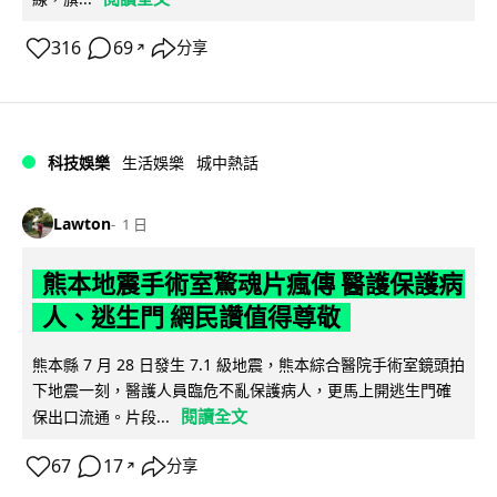
316
69
分享
↗
科技娛樂
生活娛樂
城中熱話
Lawton
1 日
熊本地震手術室驚魂片瘋傳 醫護保護病
人、逃生門 網民讚值得尊敬
熊本縣 7 月 28 日發生 7.1 級地震，熊本綜合醫院手術室鏡頭拍
下地震一刻，醫護人員臨危不亂保護病人，更馬上開逃生門確
閱讀全文
保出口流通。片段...
67
17
分享
↗