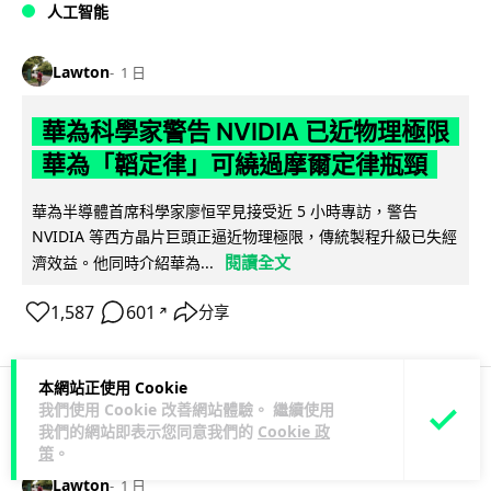
人工智能
Lawton
1 日
華為科學家警告 NVIDIA 已近物理極限
華為「韜定律」可繞過摩爾定律瓶頸
華為半導體首席科學家廖恒罕見接受近 5 小時專訪，警告
NVIDIA 等西方晶片巨頭正逼近物理極限，傳統製程升級已失經
閱讀全文
濟效益。他同時介紹華為...
1,587
601
分享
↗
本網站正使用 Cookie
我們使用 Cookie 改善網站體驗。 繼續使用
科技娛樂
生活娛樂
城中熱話
我們的網站即表示您同意我們的
Cookie 政
策
。
Lawton
1 日