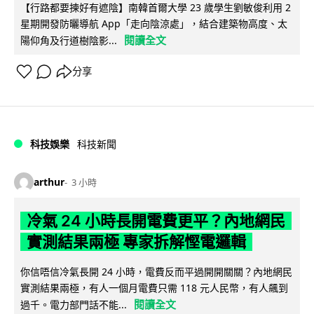
【行路都要揀好有遮陰】南韓首爾大學 23 歲學生劉敏俊利用 2
星期開發防曬導航 App「走向陰涼處」，結合建築物高度、太
閱讀全文
陽仰角及行道樹陰影...
分享
科技娛樂
科技新聞
arthur
3 小時
冷氣 24 小時長開電費更平？內地網民
實測結果兩極 專家拆解慳電邏輯
你信唔信冷氣長開 24 小時，電費反而平過開開關關？內地網民
實測結果兩極，有人一個月電費只需 118 元人民幣，有人飆到
閱讀全文
過千。電力部門話不能...