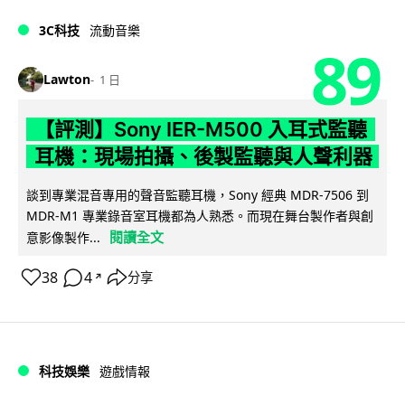
3C科技
流動音樂
89
Lawton
1 日
【評測】Sony IER-M500 入耳式監聽
耳機：現場拍攝、後製監聽與人聲利器
談到專業混音專用的聲音監聽耳機，Sony 經典 MDR-7506 到
MDR-M1 專業錄音室耳機都為人熟悉。而現在舞台製作者與創
閱讀全文
意影像製作...
38
4
分享
↗
科技娛樂
遊戲情報