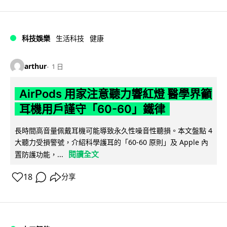
科技娛樂
生活科技
健康
arthur
1 日
AirPods 用家注意聽力響紅燈 醫學界籲
耳機用戶謹守「60-60」鐵律
長時間高音量佩戴耳機可能導致永久性噪音性聽損。本文盤點 4
大聽力受損警號，介紹科學護耳的「60-60 原則」及 Apple 內
閱讀全文
置防護功能，...
18
分享