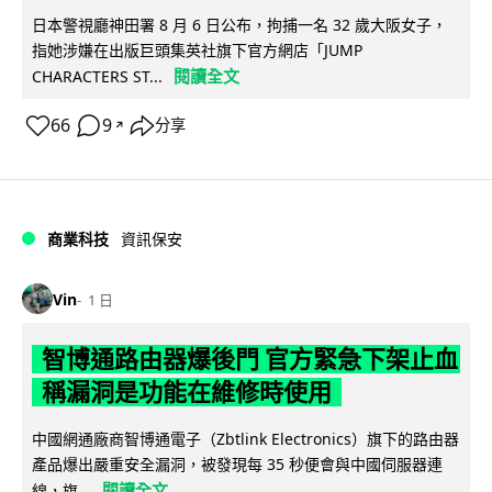
日本警視廳神田署 8 月 6 日公布，拘捕一名 32 歲大阪女子，
指她涉嫌在出版巨頭集英社旗下官方網店「JUMP
閱讀全文
CHARACTERS ST...
66
9
分享
↗
商業科技
資訊保安
Vin
1 日
智博通路由器爆後門 官方緊急下架止血
稱漏洞是功能在維修時使用
中國網通廠商智博通電子（Zbtlink Electronics）旗下的路由器
產品爆出嚴重安全漏洞，被發現每 35 秒便會與中國伺服器連
閱讀全文
線，旗...