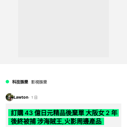
科技娛樂
影視娛樂
Lawton
1 日
訂購 43 億日元精品後棄單 大阪女 2 年
後終被捕 涉海賊王,火影周邊產品