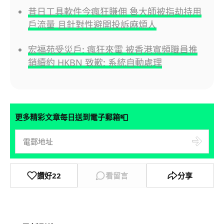
昔日工具軟件今瘋狂賺佣 魯大師被指劫持用
戶流量 且針對性避開投訴麻煩人
宏福苑受災戶: 瘋狂來電 被香港寬頻職員推
銷續約 HKBN 致歉: 系統自動處理
📮
更多精彩文章每日送到電子郵箱
讚好
22
看留言
分享