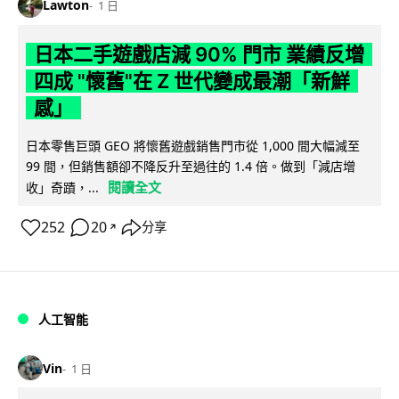
Lawton
1 日
日本二手遊戲店減 90% 門市 業績反增
四成 "懷舊"在 Z 世代變成最潮「新鮮
感」
日本零售巨頭 GEO 將懷舊遊戲銷售門市從 1,000 間大幅減至
99 間，但銷售額卻不降反升至過往的 1.4 倍。做到「減店增
閱讀全文
收」奇蹟，...
252
20
分享
↗
人工智能
Vin
1 日