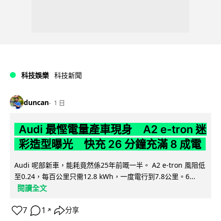
科技娛樂
科技新聞
duncan
1 日
Audi 最慳電量產車現身 A2 e-tron 迷
彩造型曝光 快充 26 分鐘充滿 8 成電
Audi 呢部新車，能耗竟然係25年前嘅一半。 A2 e-tron 風阻低
至0.24，每百公里只需12.8 kWh，一度電行到7.8公里。6...
閱讀全文
7
1
分享
↗