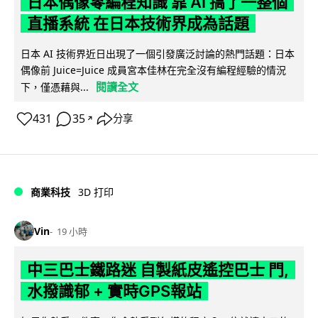
日本偶像零編程知識 靠 AI 搞了一整個
直播系統 在日本技術界成為話題
日本 AI 技術界近日出現了一個引發廣泛討論的熱門話題：日本
偶像前 Juice=Juice 成員宮本佳林在完全沒有編程經驗的情況
閱讀全文
下，僅憑藉與...
431
35
分享
↗
商業科技
3D 打印
Vin
19 小時
中三巴士鐵路迷 自製紙皮遙控巴士 門,
水撥識郁 + 實時GPS報站