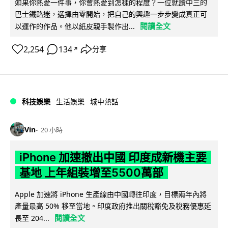
如果你熱愛一件事，你會熱愛到怎樣的程度？一位就讀中三的
巴士鐵路迷，選擇由零開始，把自己的興趣一步步變成真正可
閱讀全文
以運作的作品。他以紙皮親手製作出...
2,254
134
分享
↗
科技娛樂
生活娛樂
城中熱話
Vin
20 小時
iPhone 加速撤出中國 印度成新機主要
基地 上年組裝增至5500萬部
Apple 加速將 iPhone 生產線由中國轉往印度，目標兩年內將
產量最高 50% 移至當地。印度政府推出關稅豁免及稅務優惠延
閱讀全文
長至 204...