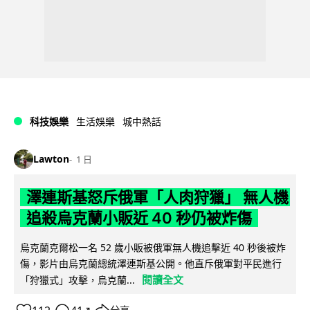
科技娛樂
生活娛樂
城中熱話
Lawton
1 日
澤連斯基怒斥俄軍「人肉狩獵」 無人機
追殺烏克蘭小販近 40 秒仍被炸傷
烏克蘭克爾松一名 52 歲小販被俄軍無人機追擊近 40 秒後被炸
傷，影片由烏克蘭總統澤連斯基公開。他直斥俄軍對平民進行
閱讀全文
「狩獵式」攻擊，烏克蘭...