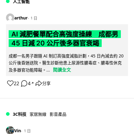
人工智能
arthur
1 日
AI 減肥餐單配合高強度操練 成都男
45 日減 20 公斤後多器官衰竭
成都一名男子跟隨 AI 制訂高強度減脂計劃，45 日內減去約 20
公斤後昏迷送院。醫生診斷他患上尿源性膿毒症、膿毒性休克
閱讀全文
及多器官功能障礙。...
22
4
分享
↗
3C科技
家居無線
影音產品
Vin
1 日