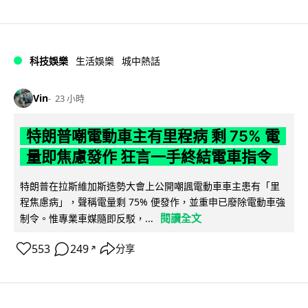
科技娛樂
生活娛樂
城中熱話
Vin
23 小時
特朗普嘲電動車主有里程病 剩 75% 電
量即焦慮發作 狂言一手終結電車指令
特朗普在拉斯維加斯造勢大會上公開嘲諷電動車車主患有「里
程焦慮病」，聲稱電量剩 75% 便發作，並重申已廢除電動車強
閱讀全文
制令。惟專業車媒隨即反駁，...
553
249
分享
↗