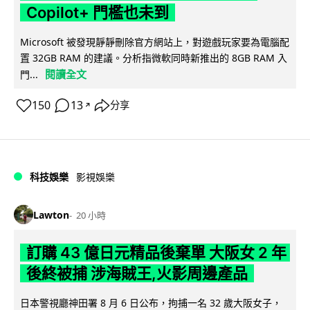
Copilot+ 門檻也未到
Microsoft 被發現靜靜刪除官方網站上，對遊戲玩家要為電腦配
置 32GB RAM 的建議。分析指微軟同時新推出的 8GB RAM 入
閱讀全文
門...
150
13
分享
↗
科技娛樂
影視娛樂
Lawton
20 小時
訂購 43 億日元精品後棄單 大阪女 2 年
後終被捕 涉海賊王,火影周邊產品
日本警視廳神田署 8 月 6 日公布，拘捕一名 32 歲大阪女子，