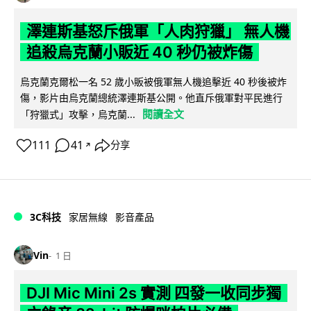
澤連斯基怒斥俄軍「人肉狩獵」 無人機
追殺烏克蘭小販近 40 秒仍被炸傷
烏克蘭克爾松一名 52 歲小販被俄軍無人機追擊近 40 秒後被炸
傷，影片由烏克蘭總統澤連斯基公開。他直斥俄軍對平民進行
閱讀全文
「狩獵式」攻擊，烏克蘭...
111
41
分享
↗
3C科技
家居無線
影音產品
Vin
1 日
DJI Mic Mini 2s 實測 四發一收同步獨