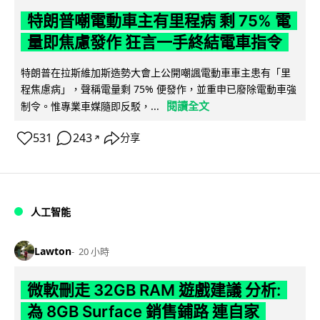
特朗普嘲電動車主有里程病 剩 75% 電
量即焦慮發作 狂言一手終結電車指令
特朗普在拉斯維加斯造勢大會上公開嘲諷電動車車主患有「里
程焦慮病」，聲稱電量剩 75% 便發作，並重申已廢除電動車強
閱讀全文
制令。惟專業車媒隨即反駁，...
531
243
分享
↗
人工智能
Lawton
20 小時
微軟刪走 32GB RAM 遊戲建議 分析:
為 8GB Surface 銷售鋪路 連自家