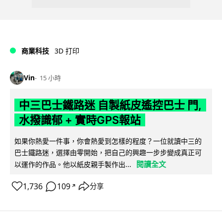
商業科技
3D 打印
Vin
15 小時
中三巴士鐵路迷 自製紙皮遙控巴士 門,
水撥識郁 + 實時GPS報站
如果你熱愛一件事，你會熱愛到怎樣的程度？一位就讀中三的
巴士鐵路迷，選擇由零開始，把自己的興趣一步步變成真正可
閱讀全文
以運作的作品。他以紙皮親手製作出...
1,736
109
分享
↗