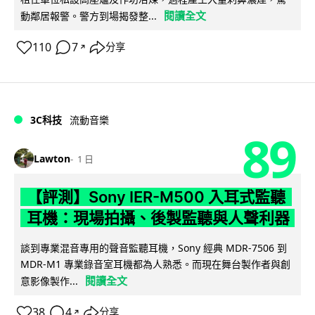
閱讀全文
動鄰居報警。警方到場揭發整...
110
7
分享
↗
3C科技
流動音樂
89
Lawton
1 日
【評測】Sony IER-M500 入耳式監聽
耳機：現場拍攝、後製監聽與人聲利器
談到專業混音專用的聲音監聽耳機，Sony 經典 MDR-7506 到
MDR-M1 專業錄音室耳機都為人熟悉。而現在舞台製作者與創
閱讀全文
意影像製作...
38
4
分享
↗