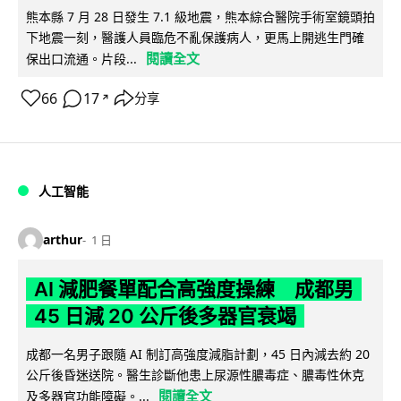
熊本縣 7 月 28 日發生 7.1 級地震，熊本綜合醫院手術室鏡頭拍
下地震一刻，醫護人員臨危不亂保護病人，更馬上開逃生門確
閱讀全文
保出口流通。片段...
66
17
分享
↗
人工智能
arthur
1 日
AI 減肥餐單配合高強度操練 成都男
45 日減 20 公斤後多器官衰竭
成都一名男子跟隨 AI 制訂高強度減脂計劃，45 日內減去約 20
公斤後昏迷送院。醫生診斷他患上尿源性膿毒症、膿毒性休克
閱讀全文
及多器官功能障礙。...