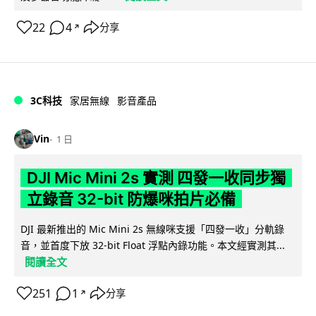
22
4
分享
↗
3C科技
家居無線
影音產品
Vin
1 日
DJI Mic Mini 2s 實測 四發一收同步獨
立錄音 32-bit 防爆咪拍片必備
DJI 最新推出的 Mic Mini 2s 無線咪支援「四發一收」分軌錄
音，並首度下放 32-bit Float 浮點內錄功能。本文經實測其...
閱讀全文
251
1
分享
↗