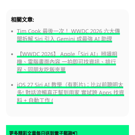
相關文章:
Tim Cook 最後一次！ WWDC 2026 六大傳
聞拆解 Siri 引入 Gemini 成最強 AI 助理
【WWDC 2026】 Apple「Siri AI」辨識相
機、電腦畫面內容 一拍即可找資訊、排行
程、同朋友吃飯夾單
iOS 27 Siri AI 教學（有影片)：比以前聰明太
多! 對話流暢真正幫到用家 實試跨 Apps 找資
料 + 自動工作 (
📮
更多精彩文章每日送到電子郵箱