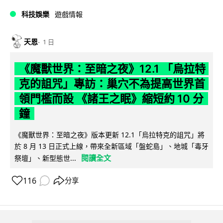
科技娛樂
遊戲情報
天恩
1 日
《魔獸世界：至暗之夜》12.1 「烏拉特
克的詛咒」專訪：巢穴不為提高世界首
領門檻而設 《諸王之眠》縮短約 10 分
鐘
《魔獸世界：至暗之夜》版本更新 12.1「烏拉特克的詛咒」將
於 8 月 13 日正式上線，帶來全新區域「盤蛇島」、地城「毒牙
閱讀全文
祭壇」、新型態世...
116
分享