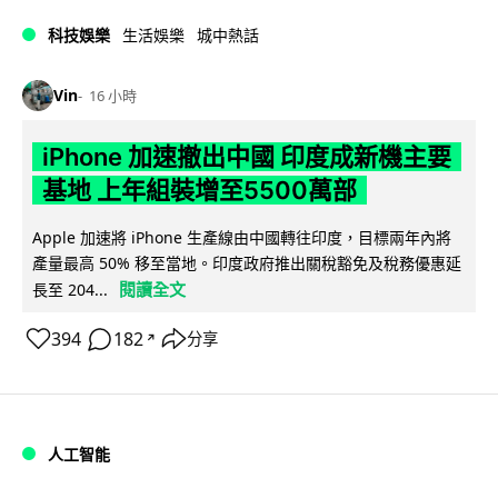
科技娛樂
生活娛樂
城中熱話
Vin
16 小時
iPhone 加速撤出中國 印度成新機主要
基地 上年組裝增至5500萬部
Apple 加速將 iPhone 生產線由中國轉往印度，目標兩年內將
產量最高 50% 移至當地。印度政府推出關稅豁免及稅務優惠延
閱讀全文
長至 204...
394
182
分享
↗
人工智能