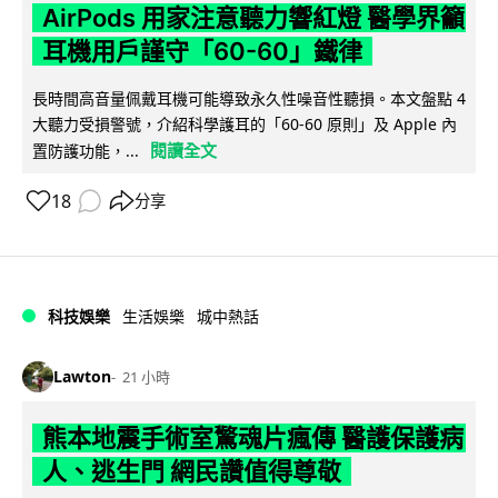
AirPods 用家注意聽力響紅燈 醫學界籲
耳機用戶謹守「60-60」鐵律
長時間高音量佩戴耳機可能導致永久性噪音性聽損。本文盤點 4
大聽力受損警號，介紹科學護耳的「60-60 原則」及 Apple 內
閱讀全文
置防護功能，...
18
分享
科技娛樂
生活娛樂
城中熱話
Lawton
21 小時
熊本地震手術室驚魂片瘋傳 醫護保護病
人、逃生門 網民讚值得尊敬