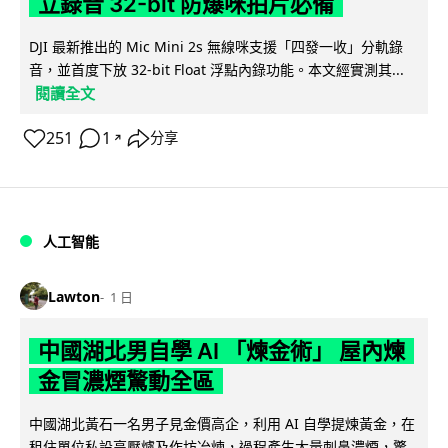
立錄音 32-bit 防爆咪拍片必備
DJI 最新推出的 Mic Mini 2s 無線咪支援「四發一收」分軌錄
音，並首度下放 32-bit Float 浮點內錄功能。本文經實測其...
閱讀全文
251
1
分享
↗
人工智能
Lawton
1 日
中國湖北男自學 AI 「煉金術」 屋內煉
金冒濃煙驚動全區
中國湖北黃石一名男子見金價高企，利用 AI 自學提煉黃金，在
租住單位私設高壓爐及作坊冶煉，過程產生大量刺鼻濃煙，驚