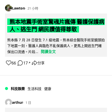
Lawton
21 小時
熊本地震手術室驚魂片瘋傳 醫護保護病
人、逃生門 網民讚值得尊敬
熊本縣 7 月 28 日發生 7.1 級地震，熊本綜合醫院手術室鏡頭拍
下地震一刻，醫護人員臨危不亂保護病人，更馬上開逃生門確
閱讀全文
保出口流通。片段...
66
17
分享
↗
科技娛樂
生活科技
健康
arthur
1 日