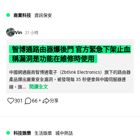
商業科技
資訊保安
Vin
21 小時
智博通路由器爆後門 官方緊急下架止血
稱漏洞是功能在維修時使用
中國網通廠商智博通電子（Zbtlink Electronics）旗下的路由器
產品爆出嚴重安全漏洞，被發現每 35 秒便會與中國伺服器連
閱讀全文
線，旗...
301
66
分享
↗
科技娛樂
生活娛樂
城中熱話