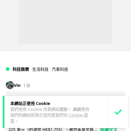
科技娛樂
生活科技
汽車科技
Vin
1 日
Tesla 無預警推出兒童車 無電池電機一
本網站正使用 Cookie
樣秒殺 炒至約港幣39萬
我們使用 Cookie 改善網站體驗。 繼續使用
我們的網站即表示您同意我們的
Cookie 政
策
。
Tesla 無預警推出 Balance Bike for Kids 兒童平衡車，定價
閱讀全文
225 美元（約港幣 HK$1,755）。雖然車身並無...