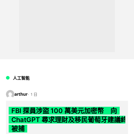
人工智能
arthur
1 日
FBI 探員涉盜 100 萬美元加密幣 向
ChatGPT 尋求理財及移民葡萄牙建議終
被捕