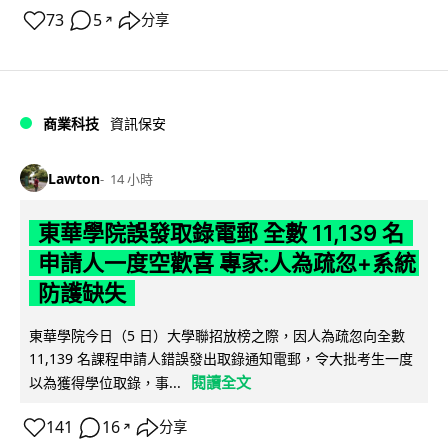
73
5
分享
↗
商業科技
資訊保安
Lawton
14 小時
東華學院誤發取錄電郵 全數 11,139 名
申請人一度空歡喜 專家:人為疏忽+系統
防護缺失
東華學院今日（5 日）大學聯招放榜之際，因人為疏忽向全數
11,139 名課程申請人錯誤發出取錄通知電郵，令大批考生一度
閱讀全文
以為獲得學位取錄，事...
141
16
分享
↗