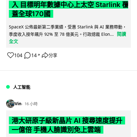
入 目標明年數據中心上太空 Starlink 覆
蓋全球170國
SpaceX 公佈最新第二季業績，受惠 Starlink 與 AI 業務帶動，
閱讀
季度收入按年飆升 92% 至 78 億美元。行政總裁 Elon...
全文
104
14
分享
↗
人工智能
Vin
16 小時
港大研原子級新晶片 AI 搜尋速度提升
一億倍 手機人臉識別免上雲端