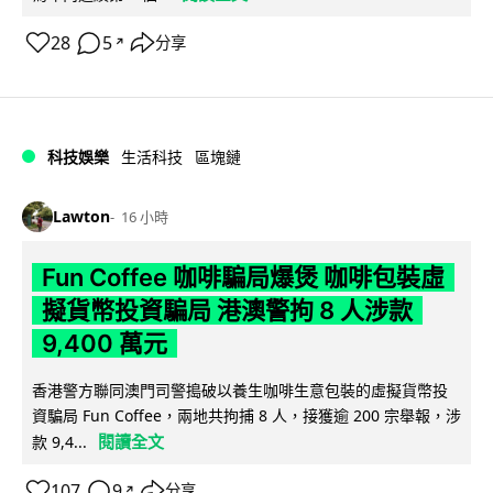
28
5
分享
↗
科技娛樂
生活科技
區塊鏈
Lawton
16 小時
Fun Coffee 咖啡騙局爆煲 咖啡包裝虛
擬貨幣投資騙局 港澳警拘 8 人涉款
9,400 萬元
香港警方聯同澳門司警搗破以養生咖啡生意包裝的虛擬貨幣投
資騙局 Fun Coffee，兩地共拘捕 8 人，接獲逾 200 宗舉報，涉
閱讀全文
款 9,4...
107
9
分享
↗