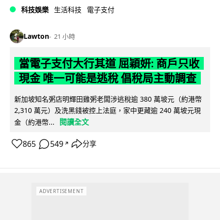
科技娛樂
生活科技
電子支付
Lawton
21 小時
當電子支付大行其道 屈穎妍: 商戶只收
現金 唯一可能是逃稅 倡稅局主動調查
新加坡知名粥店明輝田雞粥老闆涉逃稅逾 380 萬坡元（約港幣
2,310 萬元）及洗黑錢被控上法庭，家中更藏逾 240 萬坡元現
閱讀全文
金（約港幣...
865
549
分享
↗
ADVERTISEMENT