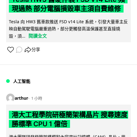
現過熱 部分電腦損毀車主須自費維修
Tesla 向 HW3 舊車款推送 FSD v14 Lite 系統，引發大量車主反
映自動駕駛電腦嚴重過熱，部分更觸發高溫保護甚至直接燒
閱讀全文
毀，須...
分享
人工智能
arthur
1 小時
港大工程學院研極簡架構晶片 搜尋速度
勝標準 CPU 1 億倍
港大團隊研發極簡架構模擬內容尋址記憶體（CAM）晶片，用