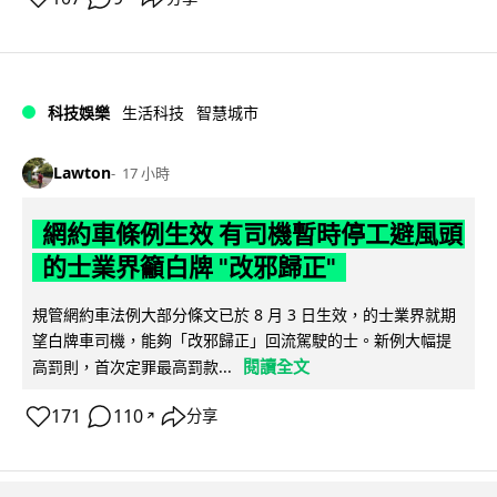
科技娛樂
生活科技
智慧城市
Lawton
17 小時
網約車條例生效 有司機暫時停工避風頭
的士業界籲白牌 "改邪歸正"
規管網約車法例大部分條文已於 8 月 3 日生效，的士業界就期
望白牌車司機，能夠「改邪歸正」回流駕駛的士。新例大幅提
閱讀全文
高罰則，首次定罪最高罰款...
171
110
分享
↗