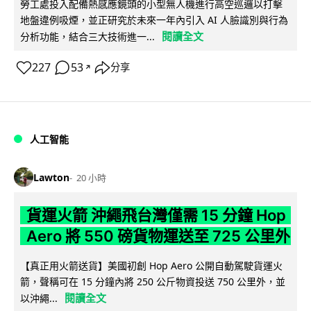
勞工處投入配備熱感應鏡頭的小型無人機進行高空巡邏以打擊
地盤違例吸煙，並正研究於未來一年內引入 AI 人臉識別與行為
閱讀全文
分析功能，結合三大技術進一...
227
53
分享
↗
人工智能
Lawton
20 小時
貨運火箭 沖繩飛台灣僅需 15 分鐘 Hop
Aero 將 550 磅貨物運送至 725 公里外
【真正用火箭送貨】美國初創 Hop Aero 公開自動駕駛貨運火
箭，聲稱可在 15 分鐘內將 250 公斤物資投送 750 公里外，並
閱讀全文
以沖繩...