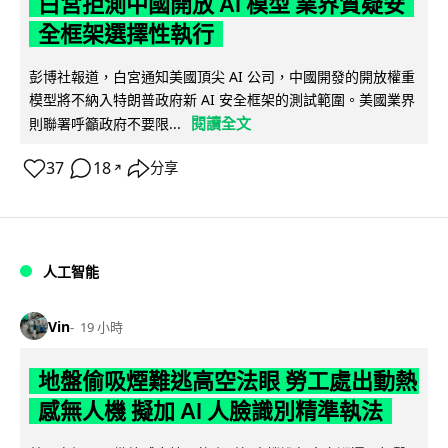
白宮拒測中國開放 AI 模型 業界質疑安
全框架選擇性執行
彭博社報道，白宮通知美國頂尖 AI 公司，中國開發的開放權重
模型將不納入特朗普政府新 AI 安全框架的測試範圍。美國業界
閱讀全文
則聯署呼籲政府不要限...
37
18
分享
↗
人工智能
Vin
19 小時
地盤偷吸煙難逃高空法眼 勞工處出動熱
感無人機 擬加 AI 人臉識別精準執法