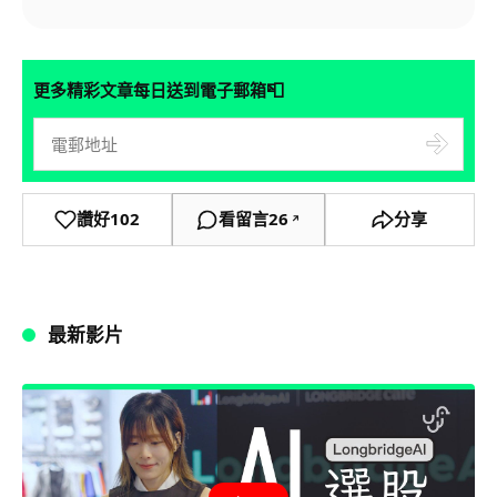
📮
更多精彩文章每日送到電子郵箱
讚好
102
看留言
26
分享
↗
最新影片