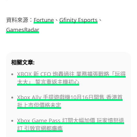
資料來源：
Fortune
、
Gfinity Esports
、
GamesRadar
相關文章:
XBOX 新 CEO 炮轟過往 業務擴張戰略「玩得
太大」 誓言重返主機初心
Xbox Ally 手提遊戲機10月16日開售 香港首
批上市但價格未定
Xbox Game Pass 訂閱大幅加價 玩家憤怒退
訂 引致官網都癱瘓