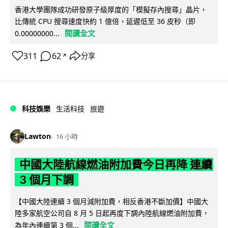
香港大學團隊成功研發原子級厚度的「模擬存內搜尋」晶片，
比傳統 CPU 搜尋速度快約 1 億倍，延遲低至 36 皮秒（即
閱讀全文
0.00000000...
311
62
分享
↗
科技娛樂
生活科技
旅遊
Lawton
16 小時
中國大陸航線燃油附加費今日再降 連續
3 個月下調
【中國大陸連續 3 個月減附加費，相反香港不斷加價】中國大
陸多家航空公司自 8 月 5 日起再度下調內陸航線燃油附加費，
閱讀全文
為年內連續第 3 個...