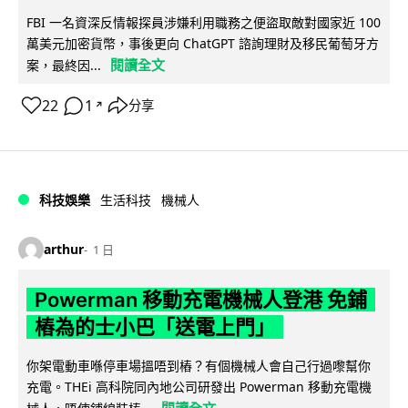
FBI 一名資深反情報探員涉嫌利用職務之便盜取敵對國家近 100
萬美元加密貨幣，事後更向 ChatGPT 諮詢理財及移民葡萄牙方
閱讀全文
案，最終因...
22
1
分享
↗
科技娛樂
生活科技
機械人
arthur
1 日
Powerman 移動充電機械人登港 免鋪
樁為的士小巴「送電上門」
你架電動車喺停車場搵唔到樁？有個機械人會自己行過嚟幫你
充電。THEi 高科院同內地公司研發出 Powerman 移動充電機
閱讀全文