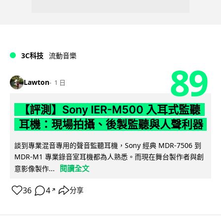
3C科技
流動音樂
89
Lawton
1 日
【評測】Sony IER-M500 入耳式監聽
耳機：現場拍攝、後製監聽與人聲利器
談到專業混音專用的聲音監聽耳機，Sony 經典 MDR-7506 到
MDR-M1 專業錄音室耳機都為人熟悉。而現在舞台製作者與創
閱讀全文
意影像製作...
36
4
分享
↗