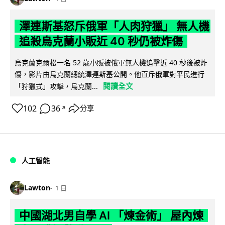
澤連斯基怒斥俄軍「人肉狩獵」 無人機
追殺烏克蘭小販近 40 秒仍被炸傷
烏克蘭克爾松一名 52 歲小販被俄軍無人機追擊近 40 秒後被炸
傷，影片由烏克蘭總統澤連斯基公開。他直斥俄軍對平民進行
閱讀全文
「狩獵式」攻擊，烏克蘭...
102
36
分享
↗
人工智能
Lawton
1 日
中國湖北男自學 AI 「煉金術」 屋內煉