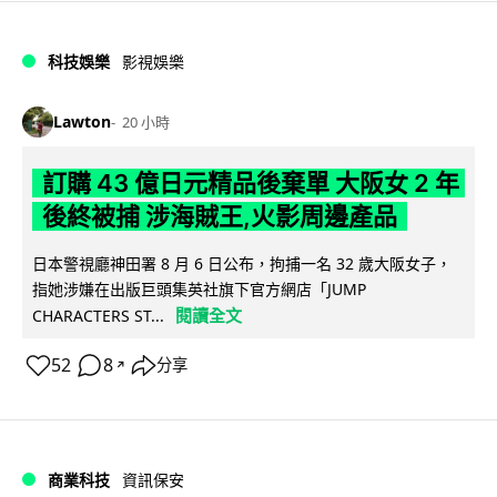
科技娛樂
影視娛樂
Lawton
20 小時
訂購 43 億日元精品後棄單 大阪女 2 年
後終被捕 涉海賊王,火影周邊產品
日本警視廳神田署 8 月 6 日公布，拘捕一名 32 歲大阪女子，
指她涉嫌在出版巨頭集英社旗下官方網店「JUMP
閱讀全文
CHARACTERS ST...
52
8
分享
↗
商業科技
資訊保安