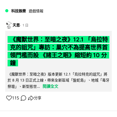
科技娛樂
遊戲情報
天恩
1 日
《魔獸世界：至暗之夜》12.1 「烏拉特
克的詛咒」專訪：巢穴不為提高世界首
領門檻而設 《諸王之眠》縮短約 10 分
鐘
《魔獸世界：至暗之夜》版本更新 12.1「烏拉特克的詛咒」將
於 8 月 13 日正式上線，帶來全新區域「盤蛇島」、地城「毒牙
閱讀全文
祭壇」、新型態世...
115
分享