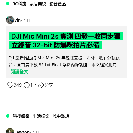
3C科技
家居無線
影音產品
Vin
1 日
DJI Mic Mini 2s 實測 四發一收同步獨
立錄音 32-bit 防爆咪拍片必備
DJI 最新推出的 Mic Mini 2s 無線咪支援「四發一收」分軌錄
音，並首度下放 32-bit Float 浮點內錄功能。本文經實測其...
閱讀全文
249
1
分享
↗
科技娛樂
生活娛樂
城中熱話
Lawton
1 日