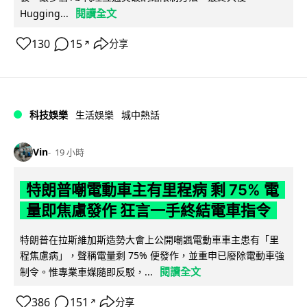
閱讀全文
Hugging...
130
15
分享
↗
科技娛樂
生活娛樂
城中熱話
Vin
19 小時
特朗普嘲電動車主有里程病 剩 75% 電
量即焦慮發作 狂言一手終結電車指令
特朗普在拉斯維加斯造勢大會上公開嘲諷電動車車主患有「里
程焦慮病」，聲稱電量剩 75% 便發作，並重申已廢除電動車強
閱讀全文
制令。惟專業車媒隨即反駁，...
386
151
分享
↗