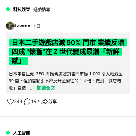
科技娛樂
遊戲情報
Lawton
1 日
日本二手遊戲店減 90% 門市 業績反增
四成 "懷舊"在 Z 世代變成最潮「新鮮
感」
日本零售巨頭 GEO 將懷舊遊戲銷售門市從 1,000 間大幅減至
99 間，但銷售額卻不降反升至過往的 1.4 倍。做到「減店增
閱讀全文
收」奇蹟，...
243
19
分享
↗
人工智能