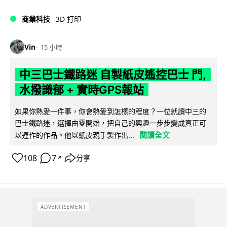
商業科技
3D 打印
Vin
15 小時
中三巴士鐵路迷 自製紙皮遙控巴士 門,
水撥識郁 + 實時GPS報站
如果你熱愛一件事，你會熱愛到怎樣的程度？一位就讀中三的
巴士鐵路迷，選擇由零開始，把自己的興趣一步步變成真正可
閱讀全文
以運作的作品。他以紙皮親手製作出...
108
7
分享
↗
ADVERTISEMENT