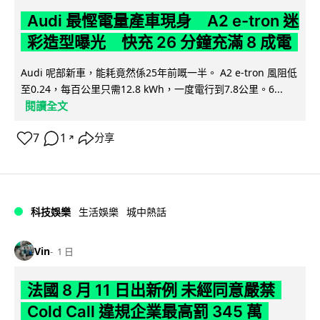
Audi 最慳電量產車現身 A2 e-tron 迷
彩造型曝光 快充 26 分鐘充滿 8 成電
Audi 呢部新車，能耗竟然係25年前嘅一半。 A2 e-tron 風阻低
至0.24，每百公里只需12.8 kWh，一度電行到7.8公里。6...
閱讀全文
7
1
分享
↗
科技娛樂
生活娛樂
城中熱話
Vin
1 日
法國 8 月 11 日出新例 未經同意嚴禁
Cold Call 違規企業最高罰 345 萬