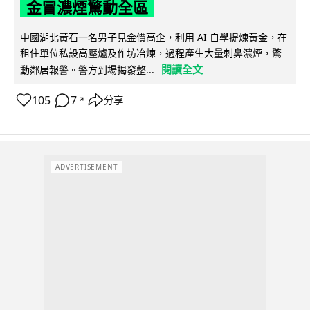
金冒濃煙驚動全區
中國湖北黃石一名男子見金價高企，利用 AI 自學提煉黃金，在
租住單位私設高壓爐及作坊冶煉，過程產生大量刺鼻濃煙，驚
閱讀全文
動鄰居報警。警方到場揭發整...
105
7
分享
↗
ADVERTISEMENT