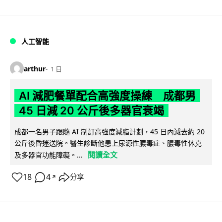
人工智能
arthur
1 日
AI 減肥餐單配合高強度操練 成都男
45 日減 20 公斤後多器官衰竭
成都一名男子跟隨 AI 制訂高強度減脂計劃，45 日內減去約 20
公斤後昏迷送院。醫生診斷他患上尿源性膿毒症、膿毒性休克
閱讀全文
及多器官功能障礙。...
18
4
分享
↗