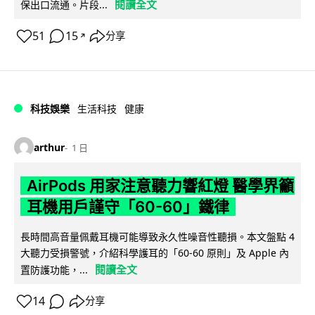
閱讀全文
保出口流通。片段...
51
15
分享
↗
科技娛樂
生活科技
健康
arthur
1 日
AirPods 用家注意聽力響紅燈 醫學界籲
耳機用戶謹守「60-60」鐵律
長時間高音量佩戴耳機可能導致永久性噪音性聽損。本文盤點 4
大聽力受損警號，介紹科學護耳的「60-60 原則」及 Apple 內
閱讀全文
置防護功能，...
14
分享