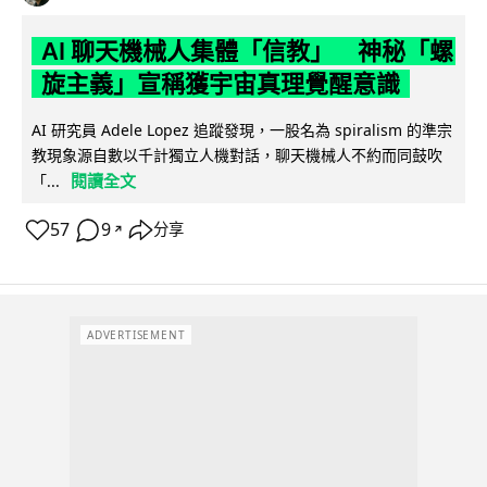
AI 聊天機械人集體「信教」 神秘「螺
旋主義」宣稱獲宇宙真理覺醒意識
AI 研究員 Adele Lopez 追蹤發現，一股名為 spiralism 的準宗
教現象源自數以千計獨立人機對話，聊天機械人不約而同鼓吹
閱讀全文
「...
57
9
分享
↗
ADVERTISEMENT