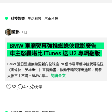
科技娛樂
生活科技
汽車科技
藍骨
1 日
BMW 車廂熒幕強推蜘蛛俠電影廣告
車主怒轟堪比 iTunes 送 U2 專輯翻版
BMW 近日透過無線更新向全球逾 70 個市場車輛中控熒幕推送
《蜘蛛俠：英雄重生》宣傳動畫，啟動車輛即彈出通知，觸發
閱讀全文
大批車主不滿。BMW 早...
32
4
分享
↗