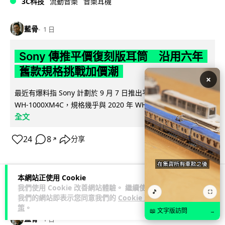
3C科技
流動音樂
音樂耳機
藍骨
1 日
Sony 傳推平價復刻版耳筒 沿用六年
舊款規格挑戰加價潮
×
最近有爆料指 Sony 計劃於 9 月 7 日推出平價復刻版降噪耳機
閱讀
WH-1000XM4C，規格幾乎與 2020 年 WH-1000XM4...
全文
24
8
分享
↗
本網站正使用 Cookie
我們使用 Cookie 改善網站體驗。 繼續使用
人工智能
🎵
⛶
我們的網站即表示您同意我們的
Cookie 政
策
。
📖 文字版訪問
→
藍骨
1 日