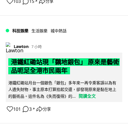
103
15
分享
↗
科技娛樂
生活娛樂
城中熱話
Lawton
7 小時
港鐵紅磡站現「黐地銀包」 原來是藝術
品呃足全港市民兩年
港鐵紅磡站月台一個銀色「銀包」多年來一再令乘客誤以為有
人遺失財物，事主原本打算拾起交還，卻發現原來是黏在地上
閱讀全文
的藝術品。這件名為《失而復得》的...
101
3
分享
↗