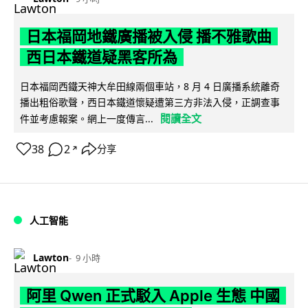
日本福岡地鐵廣播被入侵 播不雅歌曲
西日本鐵道疑黑客所為
日本福岡西鐵天神大牟田線兩個車站，8 月 4 日廣播系統離奇
播出粗俗歌聲，西日本鐵道懷疑遭第三方非法入侵，正調查事
閱讀全文
件並考慮報案。網上一度傳言...
38
2
分享
↗
人工智能
Lawton
9 小時
阿里 Qwen 正式駁入 Apple 生態 中國