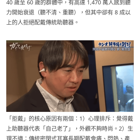
40 歲至 60 歲的群體中，有高達 1,470 萬人感到聽
力開始衰退（聽不清、重聽），但其中卻有 8 成以
上的人拒絕配戴傳統助聽器。
「拒戴」的核心原因有兩個：1）心理排斥：覺得戴
上助聽器代表「自己老了」，外觀不夠時尚。2）生
理不適：傳統密閉式耳塞長期配戴會癢、悶熱、產