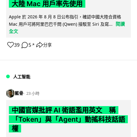
大陸 Mac 用戶率先使用
Apple 於 2026 年 8 月 8 日公布指引，確認中國大陸合資格
閱讀
Mac 用戶可將阿里巴巴千問 (Qwen) 接駁至 Siri 及寫...
全文
39
5
分享
↗
人工智能
藍骨
23 小時
中國官媒批評 AI 術語濫用英文 稱
「Token」與「Agent」動搖科技話語
權