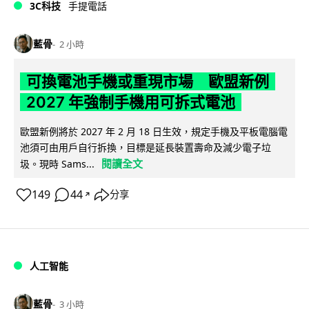
3C科技
手提電話
藍骨
2 小時
可換電池手機或重現市場 歐盟新例
2027 年強制手機用可拆式電池
歐盟新例將於 2027 年 2 月 18 日生效，規定手機及平板電腦電
池須可由用戶自行拆換，目標是延長裝置壽命及減少電子垃
閱讀全文
圾。現時 Sams...
149
44
分享
↗
人工智能
藍骨
3 小時