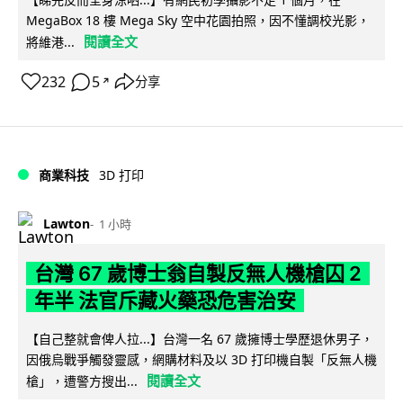
MegaBox 18 樓 Mega Sky 空中花園拍照，因不懂調校光影，
閱讀全文
將維港...
232
5
分享
↗
商業科技
3D 打印
Lawton
1 小時
台灣 67 歲博士翁自製反無人機槍囚 2
年半 法官斥藏火藥恐危害治安
【自己整就會俾人拉...】台灣一名 67 歲擁博士學歷退休男子，
因俄烏戰爭觸發靈感，網購材料及以 3D 打印機自製「反無人機
閱讀全文
槍」，遭警方搜出...