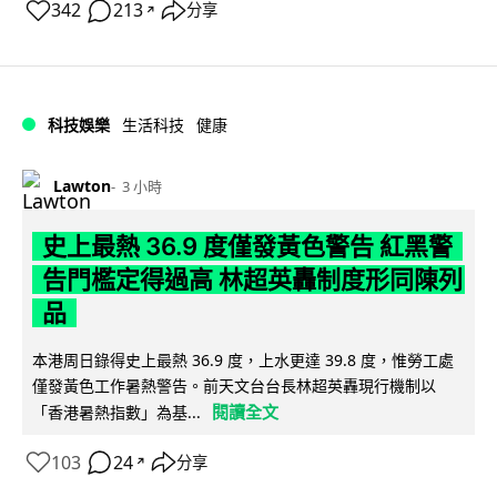
342
213
分享
↗
科技娛樂
生活科技
健康
Lawton
3 小時
史上最熱 36.9 度僅發黃色警告 紅黑警
告門檻定得過高 林超英轟制度形同陳列
品
本港周日錄得史上最熱 36.9 度，上水更達 39.8 度，惟勞工處
僅發黃色工作暑熱警告。前天文台台長林超英轟現行機制以
閱讀全文
「香港暑熱指數」為基...
103
24
分享
↗