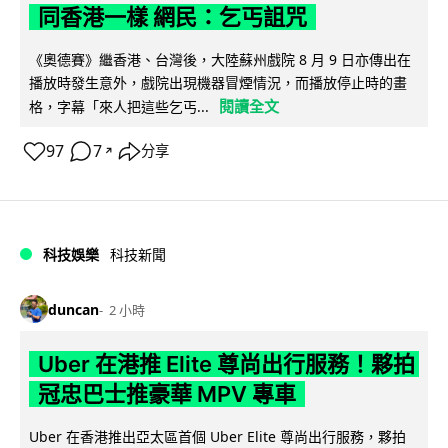
同香港一樣 網民：乞丐詛咒
《奧德賽》繼香港、台灣後，大陸蘇州戲院 8 月 9 日亦傳出在
播放時發生意外，戲院出現機器冒煙情況，而播放停止時的畫
閱讀全文
格，字幕「來人把這些乞丐...
97
7
分享
↗
科技娛樂
科技新聞
duncan
2 小時
Uber 在港推 Elite 尊尚出行服務！夥拍
冠忠巴士推豪華 MPV 專車
Uber 在香港推出亞太區首個 Uber Elite 尊尚出行服務，夥拍