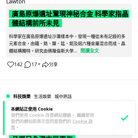
廣島原爆遺址驚現神秘合金 科學家指晶
體結構前所未見
科學家在廣島原爆遺址沙灘樣本中，發現一種從未有記錄的多
元素合金，由鐵、鉻、鎳、錳、鉬及鋁六種金屬混合而成，晶
閱讀全文
體結構獨特。研究由佛羅倫斯大學...
142
17
分享
↗
科技娛樂
生活娛樂
城中熱話
本網站正使用 Cookie
Lawton
1 日
我們使用 Cookie 改善網站體驗。 繼續使用
我們的網站即表示您同意我們的
Cookie 政
策
。
港鐵紅磡站現「黐地銀包」 原來是藝術