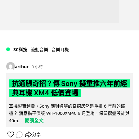
3C科技
流動音樂
音樂耳機
arthur
9 小時
抗通脹奇招？傳 Sony 擬重推六年前經
典耳機 XM4 低價登場
耳機越賣越貴，Sony 應對通脹的奇招居然是重推 6 年前的舊
機？ 消息指平價版 WH-1000XM4C 9 月登場，保留摺疊設計與
閱讀全文
40m...
分享