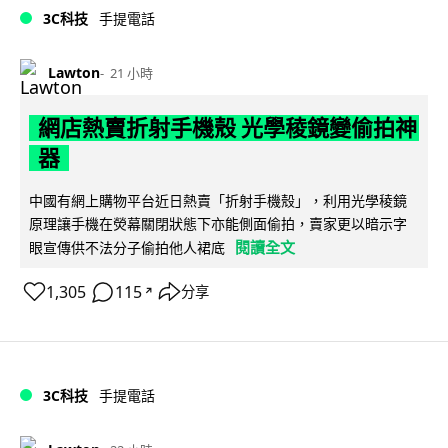
3C科技
手提電話
Lawton
21 小時
網店熱賣折射手機殼 光學稜鏡變偷拍神
器
中國有網上購物平台近日熱賣「折射手機殼」，利用光學稜鏡
原理讓手機在熒幕關閉狀態下亦能側面偷拍，賣家更以暗示字
閱讀全文
眼宣傳供不法分子偷拍他人裙底
1,305
115
分享
↗
3C科技
手提電話