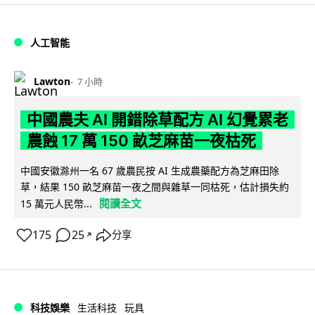
人工智能
Lawton
7 小時
中國農夫 AI 開錯除草配方 AI 幻覺累老
農蝕 17 萬 150 畝芝麻苗一夜枯死
中國安徽滁州一名 67 歲農民按 AI 生成農藥配方為芝麻田除
草，結果 150 畝芝麻苗一夜之間與雜草一同枯死，估計損失約
閱讀全文
15 萬元人民幣...
175
25
分享
↗
科技娛樂
生活科技
玩具