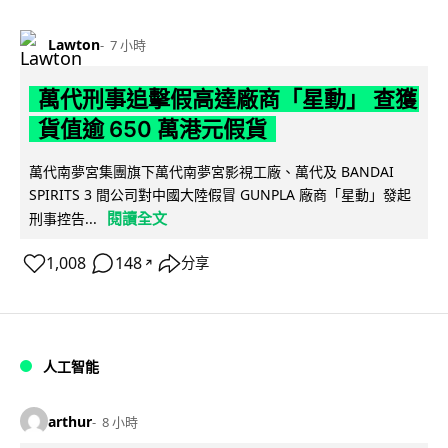
Lawton
7 小時
萬代刑事追擊假高達廠商「星動」 查獲
貨值逾 650 萬港元假貨
萬代南夢宮集團旗下萬代南夢宮影視工廠、萬代及 BANDAI
SPIRITS 3 間公司對中國大陸假冒 GUNPLA 廠商「星動」發起
閱讀全文
刑事控告...
1,008
148
分享
↗
人工智能
arthur
8 小時