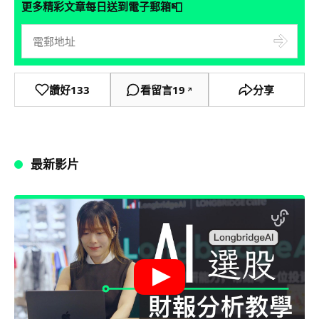
📮
更多精彩文章每日送到電子郵箱
讚好
133
看留言
19
分享
↗
最新影片