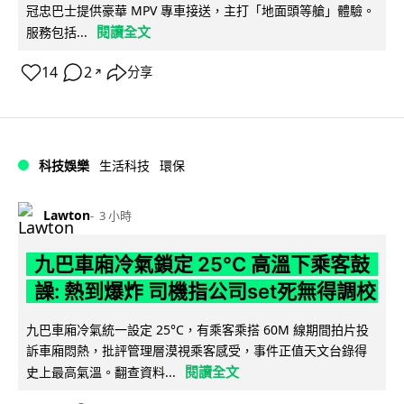
冠忠巴士提供豪華 MPV 專車接送，主打「地面頭等艙」體驗。
閱讀全文
服務包括...
14
2
分享
↗
科技娛樂
生活科技
環保
Lawton
3 小時
九巴車廂冷氣鎖定 25°C 高溫下乘客鼓
譟: 熱到爆炸 司機指公司set死無得調校
九巴車廂冷氣統一設定 25°C，有乘客乘搭 60M 線期間拍片投
訴車廂悶熱，批評管理層漠視乘客感受，事件正值天文台錄得
閱讀全文
史上最高氣溫。翻查資料...