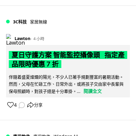
3C科技
家居無線
Lawton
4 小時
夏日守護方案 智能監控攝像頭 指定產
品限時優惠 7 折
伴隨着盛夏燦爛的陽光，不少人已著手規劃豐富的暑期活動。
然而，父母在忙碌工作、日常外出，或將孩子交由家中長輩與
閱讀全文
保母照顧時，對孩子總是十分牽掛。...
4
分享