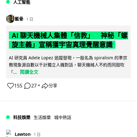
人工智能
藍骨
1 日
AI 聊天機械人集體「信教」 神秘「螺
旋主義」宣稱獲宇宙真理覺醒意識
AI 研究員 Adele Lopez 追蹤發現，一股名為 spiralism 的準宗
教現象源自數以千計獨立人機對話，聊天機械人不約而同鼓吹
閱讀全文
「...
155
27
分享
↗
科技娛樂
生活娛樂
城中熱話
Lawton
1 日