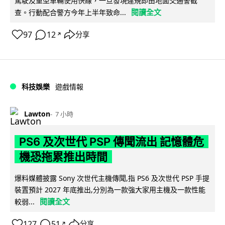
駕駛及重型車輛使用快線，一旦發現違規即由地面交通警截
閱讀全文
查。行動配合警方今年上半年致命...
97
12
分享
↗
科技娛樂
遊戲情報
Lawton
7 小時
PS6 及次世代 PSP 傳聞流出 記憶體危
機恐拖累推出時間
爆料媒體披露 Sony 次世代主機傳聞,指 PS6 及次世代 PSP 手提
裝置預計 2027 年底推出,分別為一款強大家用主機及一款性能
閱讀全文
較弱...
127
51
分享
↗