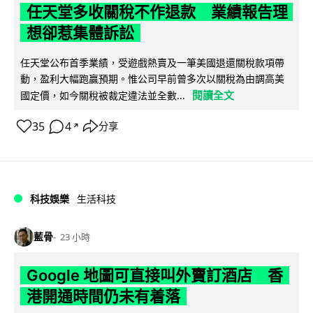
任天堂多收關稅不作退款 業績報告理
想卻惹集體訴訟
任天堂公布首季業績，受遊戲熱賣及一筆美國退還關稅款項帶
動，盈利大幅跑贏預期。惟公司早前曾多次以關稅為由調高美
閱讀全文
國定價，如今關稅被裁定違法並全數...
35
4
分享
↗
科技娛樂
生活科技
藍骨
23 小時
Google 地圖可直接叫外賣訂酒店 香
港開通時間仍未有着落