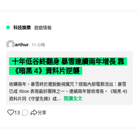
科技娛樂
遊戲情報
arthur
11 小時
十年低谷終翻身 暴雪連續兩年增長 靠
《暗黑 4》資料片逆襲
收購兩年，暴雪終於擺脫動視魔咒？總裁內部電郵流出：暴雪
已成 Xbox 表現最好團隊之一，連續兩年營收增長。《暗黑 4》
閱讀全文
資料片同《守望先鋒》成...
13
分享