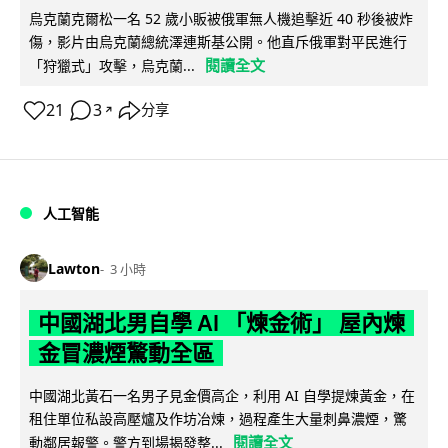
烏克蘭克爾松一名 52 歲小販被俄軍無人機追擊近 40 秒後被炸
傷，影片由烏克蘭總統澤連斯基公開。他直斥俄軍對平民進行
閱讀全文
「狩獵式」攻擊，烏克蘭...
21
3
分享
↗
人工智能
Lawton
3 小時
中國湖北男自學 AI 「煉金術」 屋內煉
金冒濃煙驚動全區
中國湖北黃石一名男子見金價高企，利用 AI 自學提煉黃金，在
租住單位私設高壓爐及作坊冶煉，過程產生大量刺鼻濃煙，驚
閱讀全文
動鄰居報警。警方到場揭發整...