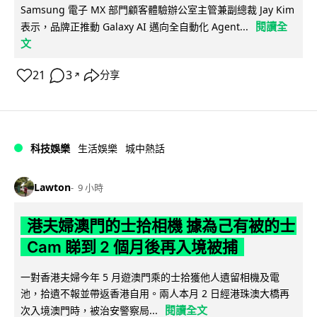
Samsung 電子 MX 部門顧客體驗辦公室主管兼副總裁 Jay Kim
閱讀全
表示，品牌正推動 Galaxy AI 邁向全自動化 Agent...
文
21
3
分享
↗
科技娛樂
生活娛樂
城中熱話
Lawton
9 小時
港夫婦澳門的士拾相機 據為己有被的士
Cam 睇到 2 個月後再入境被捕
一對香港夫婦今年 5 月遊澳門乘的士拾獲他人遺留相機及電
池，拾遺不報並帶返香港自用。兩人本月 2 日經港珠澳大橋再
閱讀全文
次入境澳門時，被治安警察局...