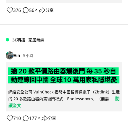
376
56
分享
↗
3C科技
家居無線
Vin
9 小時
逾 20 款平價路由器爆後門 每 35 秒自
動連線回中國 全球 10 萬用家私隱堪憂
網絡安全公司 VulnCheck 揭發中國智博通電子（Zbtlink）生產
閱
的 20 多款路由器內置後門程式「Endlessdoors」（無盡...
讀全文
710
177
分享
↗