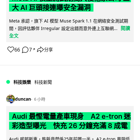
大 AI 巨頭接連曝安全漏洞
Meta 承認，旗下 AI 模型 Muse Spark 1.1 在網絡安全測試期
閱讀
間，因評估夥伴 Irregular 設定出錯而意外連上互聯網...
全文
66
7
分享
↗
科技娛樂
科技新聞
duncan
6 小時
Audi 最慳電量產車現身 A2 e-tron 迷
彩造型曝光 快充 26 分鐘充滿 8 成電
Audi 呢部新車，能耗竟然係25年前嘅一半。 A2 e-tron 風阻低