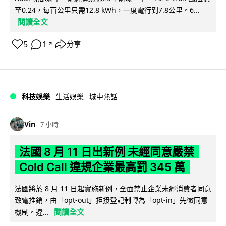
至0.24，每百公里只需12.8 kWh，一度電行到7.8公里。6...
閱讀全文
5
1
分享
↗
科技娛樂
生活娛樂
城中熱話
Vin
7 小時
法國 8 月 11 日出新例 未經同意嚴禁
Cold Call 違規企業最高罰 345 萬
法國將於 8 月 11 日起實施新例，全面禁止企業未經消費者同意
致電推銷，由「opt-out」拒接登記制轉為「opt-in」先徵同意
閱讀全文
機制。違...