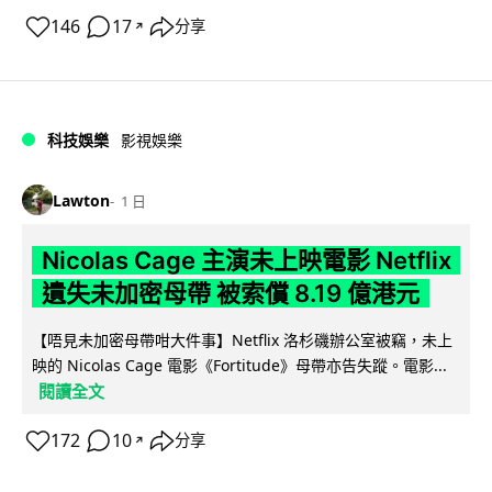
146
17
分享
↗
科技娛樂
影視娛樂
Lawton
1 日
Nicolas Cage 主演未上映電影 Netflix
遺失未加密母帶 被索償 8.19 億港元
【唔見未加密母帶咁大件事】Netflix 洛杉磯辦公室被竊，未上
映的 Nicolas Cage 電影《Fortitude》母帶亦告失蹤。電影...
閱讀全文
172
10
分享
↗