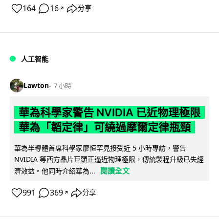
164
16
分享
↗
人工智能
Lawton
7 小時
華為科學家警告 NVIDIA 已近物理極限
華為「韜定律」可繞過摩爾定律瓶頸
華為半導體首席科學家廖恒罕見接受近 5 小時專訪，警告
NVIDIA 等西方晶片巨頭正逼近物理極限，傳統製程升級已失經
閱讀全文
濟效益。他同時介紹華為...
991
369
分享
↗