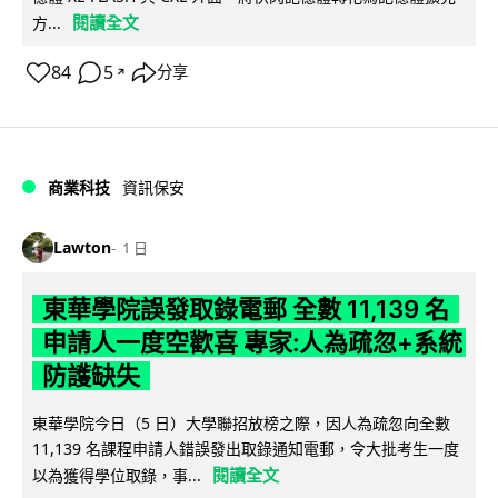
閱讀全文
方...
84
5
分享
↗
商業科技
資訊保安
Lawton
1 日
東華學院誤發取錄電郵 全數 11,139 名
申請人一度空歡喜 專家:人為疏忽+系統
防護缺失
東華學院今日（5 日）大學聯招放榜之際，因人為疏忽向全數
11,139 名課程申請人錯誤發出取錄通知電郵，令大批考生一度
閱讀全文
以為獲得學位取錄，事...