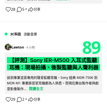
28
5
分享
↗
3C科技
流動音樂
89
Lawton
4 小時
【評測】Sony IER-M500 入耳式監聽
耳機：現場拍攝、後製監聽與人聲利器
談到專業混音專用的聲音監聽耳機，Sony 經典 MDR-7506 到
MDR-M1 專業錄音室耳機都為人熟悉。而現在舞台製作者與創
閱讀全文
意影像製作...
29
2
分享
↗