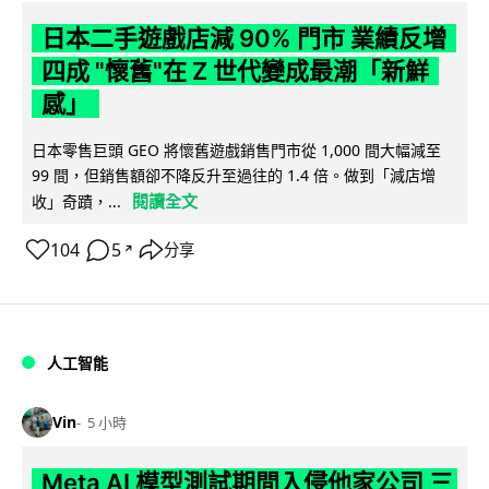
日本二手遊戲店減 90% 門市 業績反增
四成 "懷舊"在 Z 世代變成最潮「新鮮
感」
日本零售巨頭 GEO 將懷舊遊戲銷售門市從 1,000 間大幅減至
99 間，但銷售額卻不降反升至過往的 1.4 倍。做到「減店增
閱讀全文
收」奇蹟，...
104
5
分享
↗
人工智能
Vin
5 小時
Meta AI 模型測試期間入侵他家公司 三