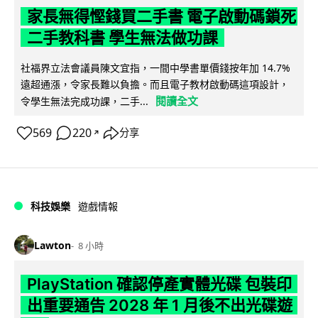
家長無得慳錢買二手書 電子啟動碼鎖死
二手教科書 學生無法做功課
社福界立法會議員陳文宜指，一間中學書單價錢按年加 14.7%
遠超通漲，令家長難以負擔。而且電子教材啟動碼這項設計，
閱讀全文
令學生無法完成功課，二手...
569
220
分享
↗
科技娛樂
遊戲情報
Lawton
8 小時
PlayStation 確認停產實體光碟 包裝印
出重要通告 2028 年 1 月後不出光碟遊