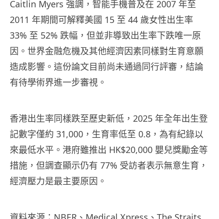
Caitlin Myers 強調，智能手機普及在 2007 年至
2011 年期間可解釋美國 15 至 44 歲女性出生率
33% 至 52% 跌幅，但並非導致出生率下跌唯一原
因。世界金融危機及其他經濟因素同樣對生育意願
造成影響。這份論文目前尚未通過同行評審，結論
有待學術界進一步審視。
香港出生率同樣跌至歷史新低，2025 年全年出生登
記數字僅約 31,000，生育率低至 0.8，為有紀錄以
來最低水平。港府雖推出 HK$20,000 嬰兒獎勵金等
措施，但調查顯示仍有 77% 受訪者表示無意生育，
經濟壓力是最主要原因。
資料來源：
NBER
、
Medical Xpress
、
The Straits