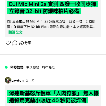
DJI Mic Mini 2s 實測 四發一收同步獨
立錄音 32-bit 防爆咪拍片必備
DJI 最新推出的 Mic Mini 2s 無線咪支援「四發一收」分軌錄
音，並首度下放 32-bit Float 浮點內錄功能。本文經實測其...
閱讀全文
分享
科技娛樂
生活娛樂
城中熱話
Lawton
2 小時
澤連斯基怒斥俄軍「人肉狩獵」 無人機
追殺烏克蘭小販近 40 秒仍被炸傷