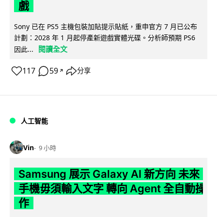
戲
Sony 已在 PS5 主機包裝加貼提示貼紙，重申官方 7 月已公布
計劃：2028 年 1 月起停產新遊戲實體光碟。分析師預期 PS6
閱讀全文
因此...
117
59
分享
↗
人工智能
Vin
9 小時
Samsung 展示 Galaxy AI 新方向 未來
手機毋須輸入文字 轉向 Agent 全自動操
作