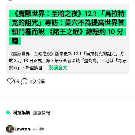
《魔獸世界：至暗之夜》12.1 「烏拉特
克的詛咒」專訪：巢穴不為提高世界首
領門檻而設 《諸王之眠》縮短約 10 分
鐘
《魔獸世界：至暗之夜》版本更新 12.1「烏拉特克的詛咒」將
於 8 月 13 日正式上線，帶來全新區域「盤蛇島」、地城「毒牙
閱讀全文
祭壇」、新型態世...
69
分享
科技娛樂
遊戲情報
Lawton
4 小時