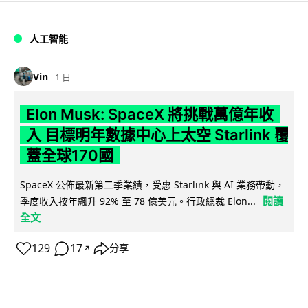
人工智能
Vin
1 日
Elon Musk: SpaceX 將挑戰萬億年收
入 目標明年數據中心上太空 Starlink 覆
蓋全球170國
SpaceX 公佈最新第二季業績，受惠 Starlink 與 AI 業務帶動，
閱讀
季度收入按年飆升 92% 至 78 億美元。行政總裁 Elon...
全文
129
17
分享
↗