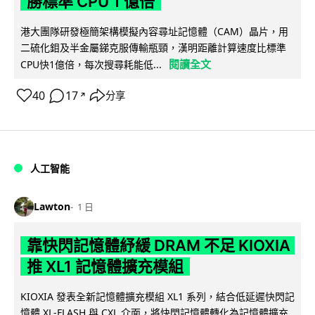
勝標準 CPU 1 億倍
港大團隊研發極簡架構模擬內容尋址記憶體（CAM）晶片，用
二硫化鉬及半金屬銻克服傳輸瓶頸，漢明距離計算速度比標準
閱讀全文
CPU快1億倍，每次搜尋耗能低...
40
17
分享
↗
人工智能
Lawton
1 日
靠快閃記憶體紓緩 DRAM 不足 KIOXIA
推 XL1 記憶體擴充模組
KIOXIA 發表全新記憶體擴充模組 XL1 系列，結合低延遲快閃記
憶體 XL-FLASH 與 CXL 介面，將快閃記憶體轉化為記憶體擴充