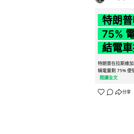
特朗普
75%
結電車
特朗普在拉斯維加
稱電量剩 75% 
閱讀全文
分享