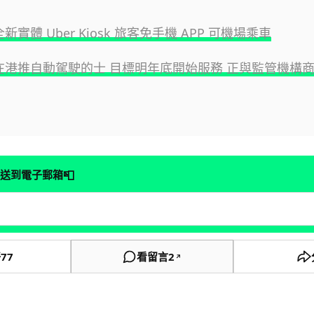
全新實體 Uber Kiosk 旅客免手機 APP 可機場乘車
 或在港推自動駕駛的士 目標明年底開始服務 正與監管機構
📮
送到電子郵箱
好
77
看留言
2
↗