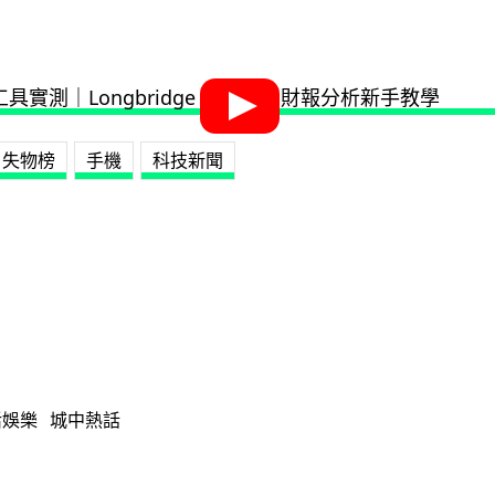
失物榜
手機
科技新聞
活娛樂
城中熱話