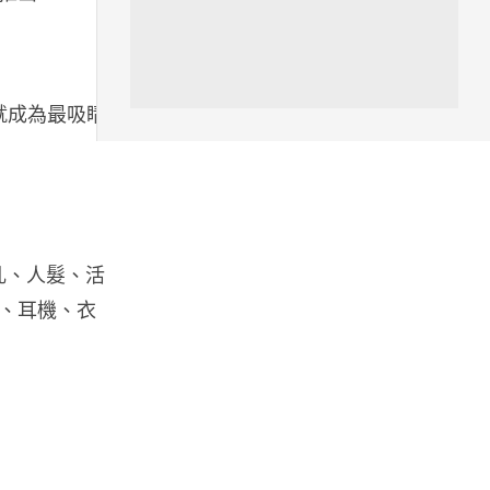
城中熱話
港夫婦澳門的士拾相機 據為己有
甩就成為最吸睛項
被的士 Cam 睇到 2 個月後再...
06.08.2026
家居無線
逾 20 款平價路由器爆後門 每 35
秒自動連線回中國 全球 10 ...
母乳、人髮、活
06.08.2026
、耳機、衣
人工智能
Tesla HW3 舊硬件裝 FSD v14
Lite 頻現過熱 部分...
06.08.2026