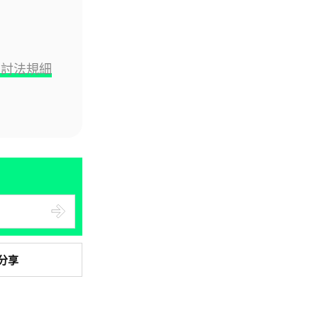
05.08.2026
人工智能
商討法規細
Elon Musk: SpaceX 將挑戰萬億
年收入 目標明年數據...
05.08.2026
人工智能
港大研原子級新晶片 AI 搜尋速度
提升一億倍 手機人臉識別免上雲
端
05.08.2026
分享
旅遊
中國大陸航線燃油附加費今日再
降 連續 3 個月下調
05.08.2026