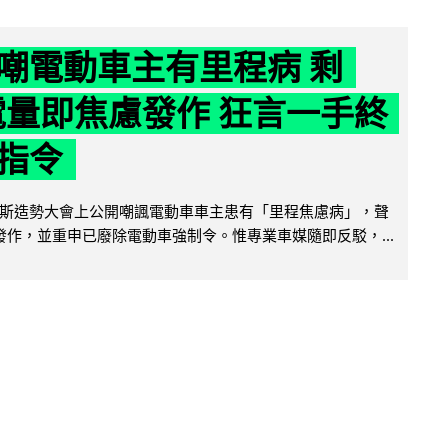
嘲電動車主有里程病 剩
 電量即焦慮發作 狂言一手終
指令
斯造勢大會上公開嘲諷電動車車主患有「里程焦慮病」，聲
便發作，並重申已廢除電動車強制令。惟專業車媒隨即反駁，...