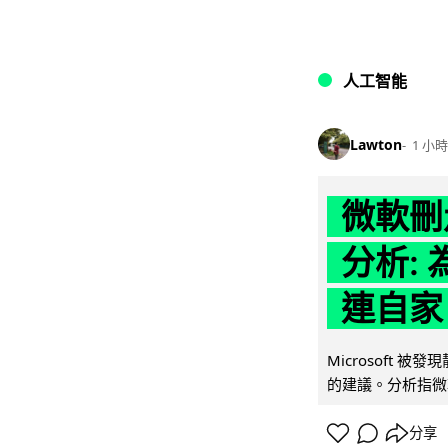
人工智能
Lawton
1 小時
微軟刪走
分析: 
連自家 
Microsoft 
的建議。分析指微軟同
分享