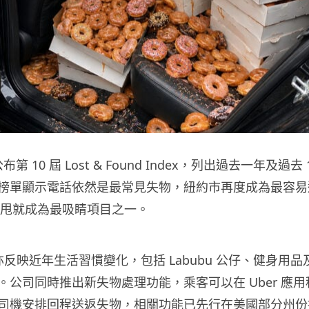
 日公布第 10 屆 Lost & Found Index，列出過去一年及過
榜單顯示電話依然是最常見失物，紐約市再度成為最容易
個冬甩就成為最吸睛項目之一。
單亦反映近年生活習慣變化，包括 Labubu 公仔、健身用
。公司同時推出新失物處理功能，乘客可以在 Uber 應
司機安排回程送返失物，相關功能已先行在美國部分州份