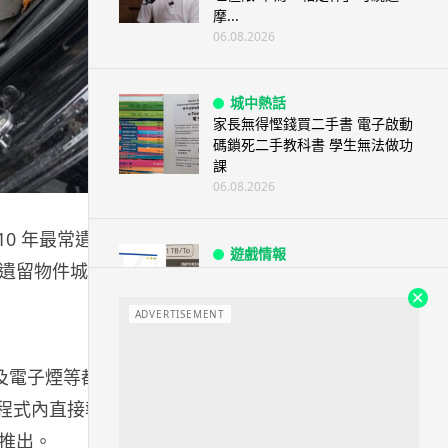
摩...
06.08.2026
城中熱話
家長無得慳錢買二手書 電子啟動
碼鎖死二手教科書 學生無法做功
課
06.08.2026
去 10 年最常遺留
遊戲情報
遺留物件城
PlayStation 確認停產實體光碟
包裝印出重要通告 2...
ADVERTISEMENT
06.08.2026
品及電子煙等都
人工智能
Samsung 展示 Galaxy AI 新方
用程式內直接報
向 未來手機毋須輸入文字...
推出。
06.08.2026