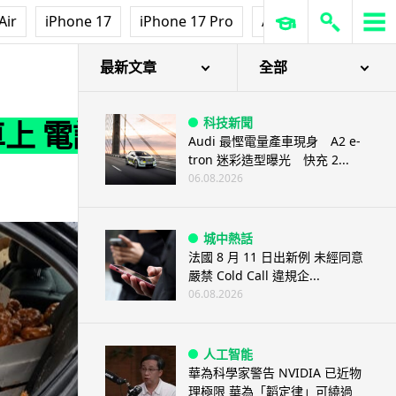
Air
iPhone 17
iPhone 17 Pro
AirPods Pro 3
Ap
最新文章
全部
科技新聞
車上 電話
Audi 最慳電量產車現身 A2 e-
tron 迷彩造型曝光 快充 2...
06.08.2026
城中熱話
法國 8 月 11 日出新例 未經同意
嚴禁 Cold Call 違規企...
06.08.2026
人工智能
華為科學家警告 NVIDIA 已近物
理極限 華為「韜定律」可繞過