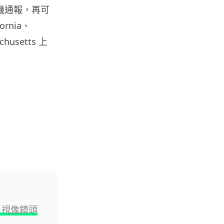
人工智能
向司機通報，再可
港大工程學院研極簡架構晶片 搜
ornia、
尋速度勝標準 CPU 1 億倍
06.08.2026
chusetts 上
人工智能
靠快閃記憶體紓緩 DRAM 不足
KIOXIA 推 XL1 記憶體...
05.08.2026
資訊保安
東華學院誤發取錄電郵 全數
11,139 名申請人一度空歡喜 ...
05.08.2026
影視娛樂
駁：視像鏡頭
Nicolas Cage 主演未上映電影
Netflix 遺失未加...