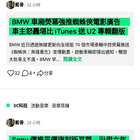
藍骨
22 小時
BMW 車廂熒幕強推蜘蛛俠電影廣告
車主怒轟堪比 iTunes 送 U2 專輯翻版
BMW 近日透過無線更新向全球逾 70 個市場車輛中控熒幕推送
《蜘蛛俠：英雄重生》宣傳動畫，啟動車輛即彈出通知，觸發
閱讀全文
大批車主不滿。BMW 早...
32
4
分享
↗
3C科技
流動音樂
音樂耳機
藍骨
23 小時
Sony 傳推平價復刻版耳筒 沿用六年