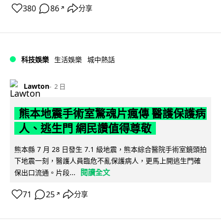
380
86
分享
↗
科技娛樂
生活娛樂
城中熱話
Lawton
2 日
熊本地震手術室驚魂片瘋傳 醫護保護病
人、逃生門 網民讚值得尊敬
熊本縣 7 月 28 日發生 7.1 級地震，熊本綜合醫院手術室鏡頭拍
下地震一刻，醫護人員臨危不亂保護病人，更馬上開逃生門確
閱讀全文
保出口流通。片段...
71
25
分享
↗