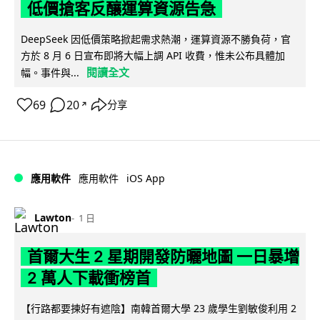
低價搶客反釀運算資源告急
DeepSeek 因低價策略掀起需求熱潮，運算資源不勝負荷，官
方於 8 月 6 日宣布即將大幅上調 API 收費，惟未公布具體加
閱讀全文
幅。事件與...
69
20
分享
↗
iOS App
應用軟件
應用軟件
Lawton
1 日
首爾大生 2 星期開發防曬地圖 一日暴增
2 萬人下載衝榜首
【行路都要揀好有遮陰】南韓首爾大學 23 歲學生劉敏俊利用 2