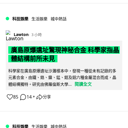
科技娛樂
生活娛樂
城中熱話
Lawton
3 小時
廣島原爆遺址驚現神秘合金 科學家指晶
體結構前所未見
科學家在廣島原爆遺址沙灘樣本中，發現一種從未有記錄的多
元素合金，由鐵、鉻、鎳、錳、鉬及鋁六種金屬混合而成，晶
閱讀全文
體結構獨特。研究由佛羅倫斯大學...
85
14
分享
↗
科技娛樂
生活娛樂
城中熱話