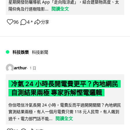
星期開發防曬導航 App「走向陰涼處」，結合建築物高度、太
閱讀全文
陽仰角及行道樹陰影...
96
4
分享
↗
科技娛樂
科技新聞
arthur
1 日
冷氣 24 小時長開電費更平？內地網民
自測結果兩極 專家拆解慳電邏輯
你信唔信冷氣長開 24 小時，電費反而平過開開關關？內地網民
實測結果兩極，有人一個月電費只需 118 元人民幣，有人飆到
閱讀全文
過千。電力部門話不能...