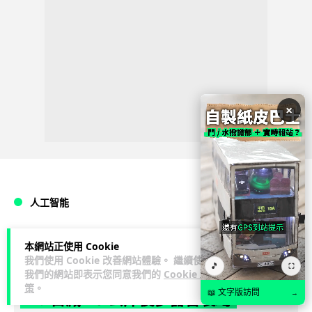
×
人工智能
arthur
2 日
本網站正使用 Cookie
我們使用 Cookie 改善網站體驗。 繼續使用
🎵
⛶
我們的網站即表示您同意我們的
Cookie 政
AI 減肥餐單配合高強度操練 成都男
策
。
📖 文字版訪問
→
45 日減 20 公斤後多器官衰竭