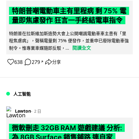
特朗普嘲電動車主有里程病 剩 75% 電
量即焦慮發作 狂言一手終結電車指令
特朗普在拉斯維加斯造勢大會上公開嘲諷電動車車主患有「里
程焦慮病」，聲稱電量剩 75% 便發作，並重申已廢除電動車強
閱讀全文
制令。惟專業車媒隨即反駁，...
638
279
分享
↗
人工智能
Lawton
2 日
微軟刪走 32GB RAM 遊戲建議 分析:
為 8GB Surface 銷售鋪路 連自家