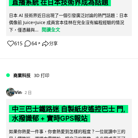
直播系統 在日本技術界成為話題
日本 AI 技術界近日出現了一個引發廣泛討論的熱門話題：日本
偶像前 Juice=Juice 成員宮本佳林在完全沒有編程經驗的情況
閱讀全文
下，僅憑藉與...
615
64
分享
↗
商業科技
3D 打印
Vin
2 日
中三巴士鐵路迷 自製紙皮遙控巴士 門,
水撥識郁 + 實時GPS報站
如果你熱愛一件事，你會熱愛到怎樣的程度？一位就讀中三的