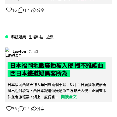
16
1
分享
↗
科技娛樂
生活科技
旅遊
Lawton
7 小時
日本福岡地鐵廣播被入侵 播不雅歌曲
西日本鐵道疑黑客所為
日本福岡西鐵天神大牟田線兩個車站，8 月 4 日廣播系統離奇
播出粗俗歌聲，西日本鐵道懷疑遭第三方非法入侵，正調查事
閱讀全文
件並考慮報案。網上一度傳言...
36
2
分享
↗