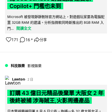
Copilot+ 門檻也未到
Microsoft 被發現靜靜刪除官方網站上，對遊戲玩家要為電腦配
置 32GB RAM 的建議。分析指微軟同時新推出的 8GB RAM 入
閱讀全文
門...
171
16
分享
↗
科技娛樂
影視娛樂
Lawton
2 日
訂購 43 億日元精品後棄單 大阪女 2 年
後終被捕 涉海賊王,火影周邊產品
日本警視廳神田署 8 月 6 日公布，拘捕一名 32 歲大阪女子，