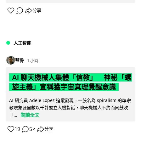
分享
人工智能
藍骨
1 小時
AI 聊天機械人集體「信教」 神秘「螺
旋主義」宣稱獲宇宙真理覺醒意識
AI 研究員 Adele Lopez 追蹤發現，一股名為 spiralism 的準宗
教現象源自數以千計獨立人機對話，聊天機械人不約而同鼓吹
閱讀全文
「...
19
5
分享
↗