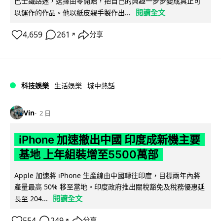
巴士鐵路迷，選擇由零開始，把自己的興趣一步步變成真正可
閱讀全文
以運作的作品。他以紙皮親手製作出...
4,659
261
分享
↗
科技娛樂
生活娛樂
城中熱話
Vin
2 日
iPhone 加速撤出中國 印度成新機主要
基地 上年組裝增至5500萬部
Apple 加速將 iPhone 生產線由中國轉往印度，目標兩年內將
產量最高 50% 移至當地。印度政府推出關稅豁免及稅務優惠延
閱讀全文
長至 204...
554
249
分享
↗