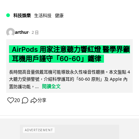
科技娛樂
生活科技
健康
arthur
2 日
AirPods 用家注意聽力響紅燈 醫學界籲
耳機用戶謹守「60-60」鐵律
長時間高音量佩戴耳機可能導致永久性噪音性聽損。本文盤點 4
大聽力受損警號，介紹科學護耳的「60-60 原則」及 Apple 內
閱讀全文
置防護功能，...
20
分享
ADVERTISEMENT