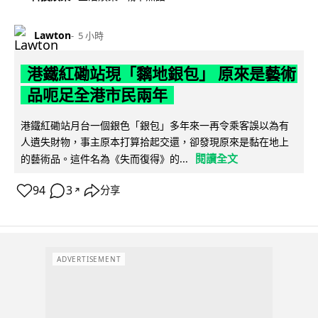
Lawton
5 小時
港鐵紅磡站現「黐地銀包」 原來是藝術
品呃足全港市民兩年
港鐵紅磡站月台一個銀色「銀包」多年來一再令乘客誤以為有
人遺失財物，事主原本打算拾起交還，卻發現原來是黏在地上
閱讀全文
的藝術品。這件名為《失而復得》的...
94
3
分享
↗
ADVERTISEMENT