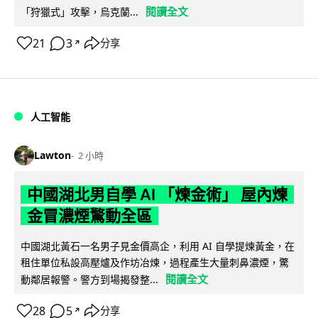
閱讀全文
「狩獵式」攻擊，烏克蘭...
21
3
分享
↗
人工智能
Lawton
2 小時
中國湖北男自學 AI 「煉金術」 屋內煉
金冒濃煙驚動全區
中國湖北黃石一名男子見金價高企，利用 AI 自學提煉黃金，在
租住單位私設高壓爐及作坊冶煉，過程產生大量刺鼻濃煙，驚
閱讀全文
動鄰居報警。警方到場揭發整...
28
5
分享
↗