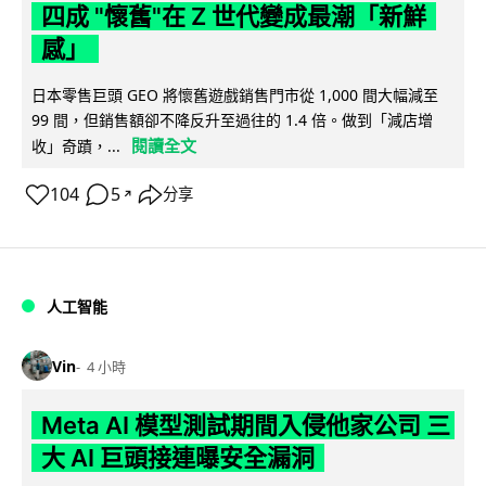
四成 "懷舊"在 Z 世代變成最潮「新鮮
感」
日本零售巨頭 GEO 將懷舊遊戲銷售門市從 1,000 間大幅減至
99 間，但銷售額卻不降反升至過往的 1.4 倍。做到「減店增
閱讀全文
收」奇蹟，...
104
5
分享
↗
人工智能
Vin
4 小時
Meta AI 模型測試期間入侵他家公司 三
大 AI 巨頭接連曝安全漏洞