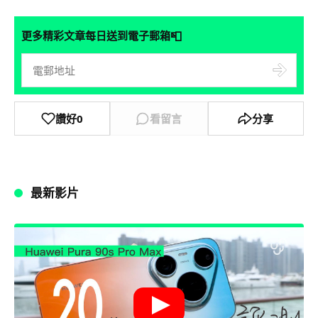
📮
更多精彩文章每日送到電子郵箱
讚好
0
看留言
分享
最新影片