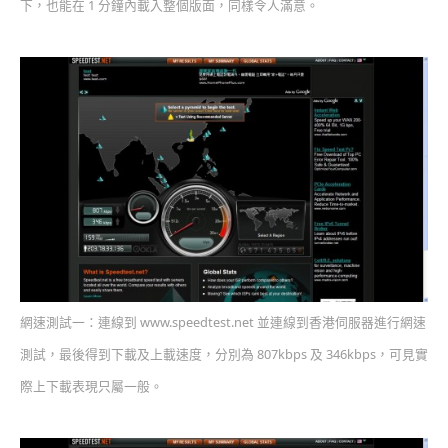
下，也能在 1 分鐘內載入整個版面，同樣令人滿意。
網速測試一：連線到 www.speedtest.net 並連線到香港伺服器進行網速
測試，最後得到下載及上載速度，分別為 807kbps 及 346kbps，可見實
際上下載表現只屬一般。