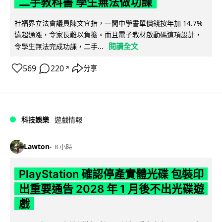
二手教科書 學生無法做功課
社福界立法會議員陳文宜指，一間中學書單價錢按年加 14.7%
遠超通漲，令家長難以負擔。而且電子教材啟動碼這項設計，
閱讀全文
令學生無法完成功課，二手...
569
220
分享
↗
科技娛樂
遊戲情報
Lawton
8 小時
PlayStation 確認停產實體光碟 包裝印
出重要通告 2028 年 1 月後不出光碟遊
戲