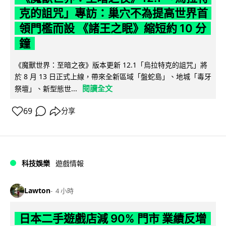
克的詛咒」專訪：巢穴不為提高世界首
領門檻而設 《諸王之眠》縮短約 10 分
鐘
《魔獸世界：至暗之夜》版本更新 12.1「烏拉特克的詛咒」將
於 8 月 13 日正式上線，帶來全新區域「盤蛇島」、地城「毒牙
閱讀全文
祭壇」、新型態世...
69
分享
科技娛樂
遊戲情報
Lawton
4 小時
日本二手遊戲店減 90% 門市 業績反增