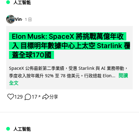
人工智能
Vin
1 日
Elon Musk: SpaceX 將挑戰萬億年收
入 目標明年數據中心上太空 Starlink 覆
蓋全球170國
SpaceX 公佈最新第二季業績，受惠 Starlink 與 AI 業務帶動，
閱讀
季度收入按年飆升 92% 至 78 億美元。行政總裁 Elon...
全文
129
17
分享
↗
人工智能