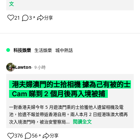
文
21
3
分享
↗
科技娛樂
生活娛樂
城中熱話
Lawton
9 小時
港夫婦澳門的士拾相機 據為己有被的士
Cam 睇到 2 個月後再入境被捕
一對香港夫婦今年 5 月遊澳門乘的士拾獲他人遺留相機及電
池，拾遺不報並帶返香港自用。兩人本月 2 日經港珠澳大橋再
閱讀全文
次入境澳門時，被治安警察局...
376
56
分享
↗