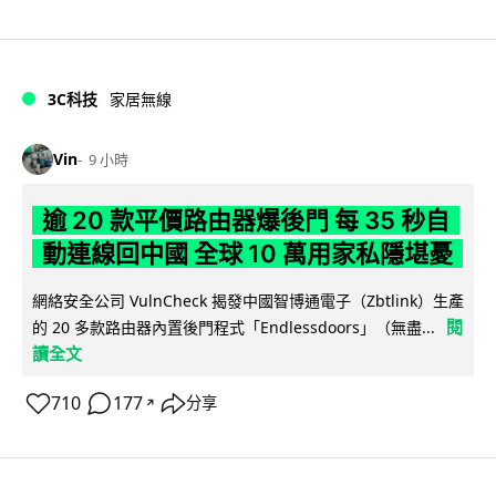
3C科技
家居無線
Vin
9 小時
逾 20 款平價路由器爆後門 每 35 秒自
動連線回中國 全球 10 萬用家私隱堪憂
網絡安全公司 VulnCheck 揭發中國智博通電子（Zbtlink）生產
閱
的 20 多款路由器內置後門程式「Endlessdoors」（無盡...
讀全文
710
177
分享
↗