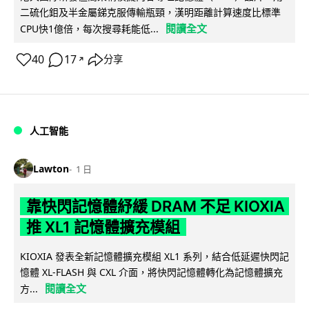
二硫化鉬及半金屬銻克服傳輸瓶頸，漢明距離計算速度比標準
閱讀全文
CPU快1億倍，每次搜尋耗能低...
40
17
分享
↗
人工智能
Lawton
1 日
靠快閃記憶體紓緩 DRAM 不足 KIOXIA
推 XL1 記憶體擴充模組
KIOXIA 發表全新記憶體擴充模組 XL1 系列，結合低延遲快閃記
憶體 XL-FLASH 與 CXL 介面，將快閃記憶體轉化為記憶體擴充
閱讀全文
方...