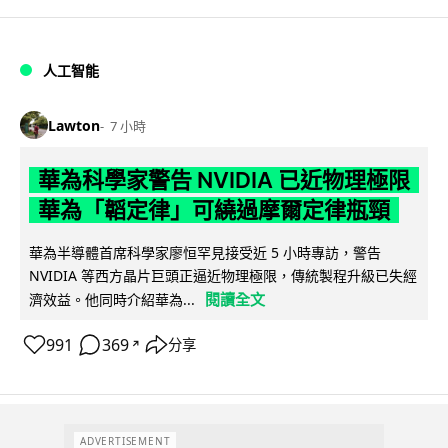
人工智能
Lawton
7 小時
華為科學家警告 NVIDIA 已近物理極限
華為「韜定律」可繞過摩爾定律瓶頸
華為半導體首席科學家廖恒罕見接受近 5 小時專訪，警告
NVIDIA 等西方晶片巨頭正逼近物理極限，傳統製程升級已失經
閱讀全文
濟效益。他同時介紹華為...
991
369
分享
↗
ADVERTISEMENT