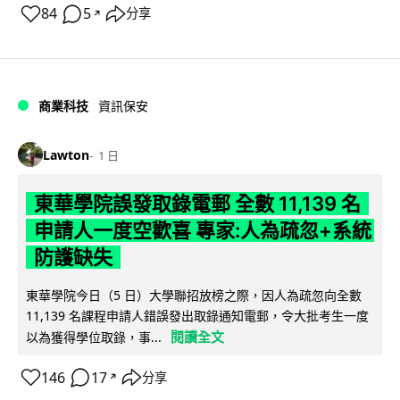
84
5
分享
↗
商業科技
資訊保安
Lawton
1 日
東華學院誤發取錄電郵 全數 11,139 名
申請人一度空歡喜 專家:人為疏忽+系統
防護缺失
東華學院今日（5 日）大學聯招放榜之際，因人為疏忽向全數
11,139 名課程申請人錯誤發出取錄通知電郵，令大批考生一度
閱讀全文
以為獲得學位取錄，事...
146
17
分享
↗