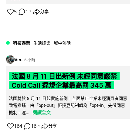
5
1
分享
↗
科技娛樂
生活娛樂
城中熱話
Vin
6 小時
法國 8 月 11 日出新例 未經同意嚴禁
Cold Call 違規企業最高罰 345 萬
法國將於 8 月 11 日起實施新例，全面禁止企業未經消費者同意
致電推銷，由「opt-out」拒接登記制轉為「opt-in」先徵同意
閱讀全文
機制。違...
164
16
分享
↗