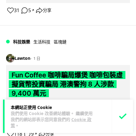
31
5
分享
↗
科技娛樂
生活科技
區塊鏈
Lawton
1 日
Fun Coffee 咖啡騙局爆煲 咖啡包裝虛
擬貨幣投資騙局 港澳警拘 8 人涉款
9,400 萬元
香港警方聯同澳門司警搗破以養生咖啡生意包裝的虛擬貨幣投
本網站正使用 Cookie
資騙局 Fun Coffee，兩地共拘捕 8 人，接獲逾 200 宗舉報，涉
我們使用 Cookie 改善網站體驗。 繼續使用
我們的網站即表示您同意我們的
Cookie 政
閱讀全文
款 9,4...
策
。
118
9
分享
↗