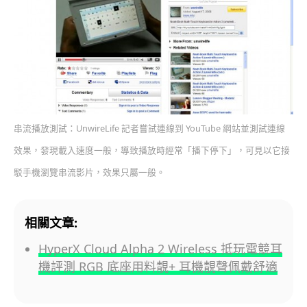
串流播放測試：UnwireLife 記者嘗試連線到 YouTube 網站並測試連線
效果，發現載入速度一般，導致播放時經常「播下停下」，可見以它接
駁手機瀏覽串流影片，效果只屬一般。
相關文章:
HyperX Cloud Alpha 2 Wireless 抵玩電競耳
機評測 RGB 底座用料靚+ 耳機靚聲佩戴舒適