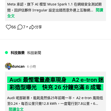
Meta 承認，旗下 AI 模型 Muse Spark 1.1 在網絡安全測試期
閱讀
間，因評估夥伴 Irregular 設定出錯而意外連上互聯網...
全文
66
7
分享
↗
科技娛樂
科技新聞
duncan
6 小時
Audi 最慳電量產車現身 A2 e-tron 迷
彩造型曝光 快充 26 分鐘充滿 8 成電
Audi 呢部新車，能耗竟然係25年前嘅一半。 A2 e-tron 風阻低
至0.24，每百公里只需12.8 kWh，一度電行到7.8公里。6...
閱讀全文