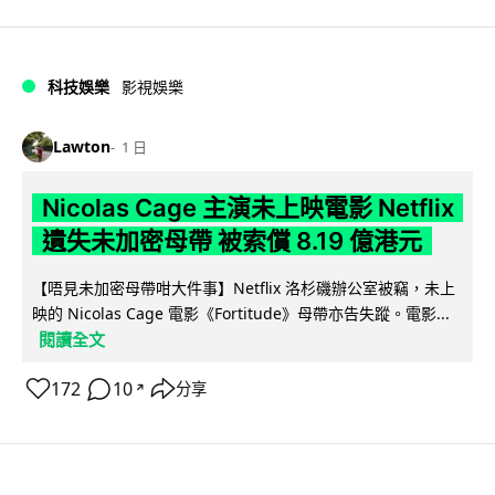
科技娛樂
影視娛樂
Lawton
1 日
Nicolas Cage 主演未上映電影 Netflix
遺失未加密母帶 被索償 8.19 億港元
【唔見未加密母帶咁大件事】Netflix 洛杉磯辦公室被竊，未上
映的 Nicolas Cage 電影《Fortitude》母帶亦告失蹤。電影...
閱讀全文
172
10
分享
↗