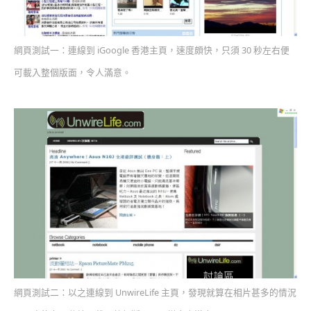
網頁測試一：連線到 iGoogle 香港主頁，速度頗快，只須 30 秒左右便
可載入整個版面，令人滿意。
網頁測試二：以之連線到 UnwireLife 主頁，發現就算在相片甚多的情況