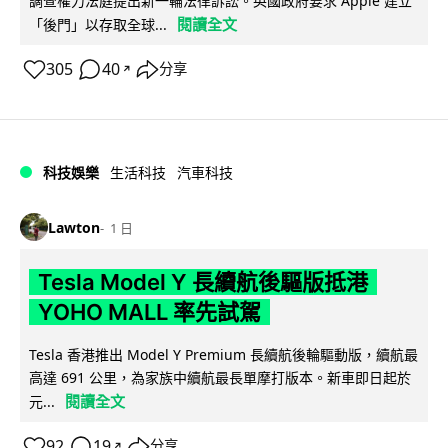
調查權力法庭提出新一輪法律訴訟。英國政府要求 Apple 建立
閱讀全文
「後門」以存取全球...
305
40
分享
↗
科技娛樂
生活科技
汽車科技
Lawton
1 日
Tesla Model Y 長續航後驅版抵港
YOHO MALL 率先試駕
Tesla 香港推出 Model Y Premium 長續航後輪驅動版，續航最
高達 691 公里，為家族中續航最長單摩打版本。新車即日起於
閱讀全文
元...
92
19
分享
↗