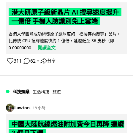
港大研原子級新晶片 AI 搜尋速度提升
一億倍 手機人臉識別免上雲端
香港大學團隊成功研發原子級厚度的「模擬存內搜尋」晶片，
比傳統 CPU 搜尋速度快約 1 億倍，延遲低至 36 皮秒（即
閱讀全文
0.00000000...
311
62
分享
↗
科技娛樂
生活科技
旅遊
Lawton
18 小時
中國大陸航線燃油附加費今日再降 連續
3 個月下調