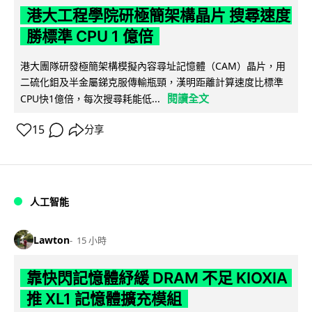
港大工程學院研極簡架構晶片 搜尋速度
勝標準 CPU 1 億倍
港大團隊研發極簡架構模擬內容尋址記憶體（CAM）晶片，用
二硫化鉬及半金屬銻克服傳輸瓶頸，漢明距離計算速度比標準
閱讀全文
CPU快1億倍，每次搜尋耗能低...
15
分享
人工智能
Lawton
15 小時
靠快閃記憶體紓緩 DRAM 不足 KIOXIA
推 XL1 記憶體擴充模組