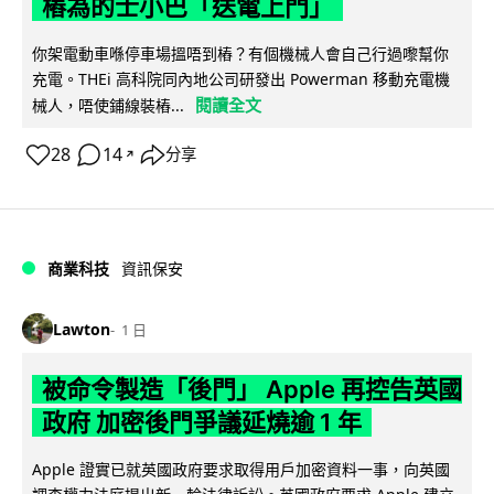
樁為的士小巴「送電上門」
你架電動車喺停車場搵唔到樁？有個機械人會自己行過嚟幫你
充電。THEi 高科院同內地公司研發出 Powerman 移動充電機
閱讀全文
械人，唔使鋪線裝樁...
28
14
分享
↗
商業科技
資訊保安
Lawton
1 日
被命令製造「後門」 Apple 再控告英國
政府 加密後門爭議延燒逾 1 年
Apple 證實已就英國政府要求取得用戶加密資料一事，向英國