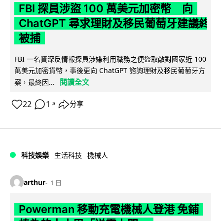
FBI 探員涉盜 100 萬美元加密幣 向
ChatGPT 尋求理財及移民葡萄牙建議終
被捕
FBI 一名資深反情報探員涉嫌利用職務之便盜取敵對國家近 100
萬美元加密貨幣，事後更向 ChatGPT 諮詢理財及移民葡萄牙方
閱讀全文
案，最終因...
22
1
分享
↗
科技娛樂
生活科技
機械人
arthur
1 日
Powerman 移動充電機械人登港 免鋪