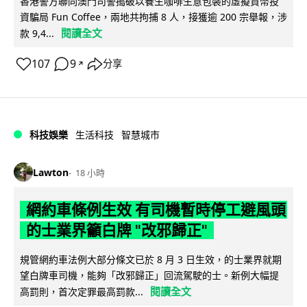
香港警方聯同澳門司警搗破以養生咖啡生意包裝的虛擬貨幣投
資騙局 Fun Coffee，兩地共拘捕 8 人，接獲逾 200 宗舉報，涉
閱讀全文
款 9,4...
107
9
分享
↗
科技娛樂
生活科技
智慧城市
Lawton
18 小時
網約車條例生效 有司機暫時停工避風頭
的士業界籲白牌 "改邪歸正"
規管網約車法例大部分條文已於 8 月 3 日生效，的士業界就期
望白牌車司機，能夠「改邪歸正」回流駕駛的士。新例大幅提
閱讀全文
高罰則，首次定罪最高罰款...