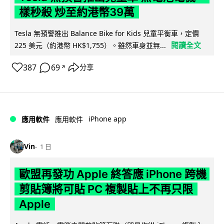
樣秒殺 炒至約港幣39萬
Tesla 無預警推出 Balance Bike for Kids 兒童平衡車，定價
閱讀全文
225 美元（約港幣 HK$1,755）。雖然車身並無...
387
69
分享
↗
iPhone app
應用軟件
應用軟件
Vin
1 日
歐盟再發功 Apple 終答應 iPhone 跨機
剪貼簿將可貼 PC 複製貼上不再只限
Apple