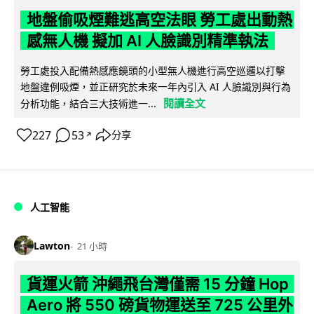
地盤偷吸煙難逃高空法眼 勞工處出動熱
感無人機 擬加 AI 人臉識別精準執法
勞工處投入配備熱感應鏡頭的小型無人機進行高空巡邏以打擊
地盤違例吸煙，並正研究於未來一年內引入 AI 人臉識別與行為
閱讀全文
分析功能，結合三大技術進一...
227
53
分享
↗
人工智能
Lawton
21 小時
貨運火箭 沖繩飛台灣僅需 15 分鐘 Hop
Aero 將 550 磅貨物運送至 725 公里外