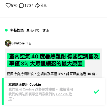
570
170
分享
↗
科技娛樂
生活科技
健康
Lawton
1 日
室內空氣 40 度暑熱難耐 德國空調普及
率僅 3% 大眾繼續忍的最大原因
德國今夏持續熱浪，空調普及率僅 3%，課室溫度逼近 40 度，
全年因高溫死亡人數已升至約 9,800 人。德國及鄰國法國長期
本網站正使用 Cookie
閱讀全文
抗拒安裝空調背後...
我們使用 Cookie 改善網站體驗。 繼續使用
我們的網站即表示您同意我們的
Cookie 政
136
22
分享
↗
策
。