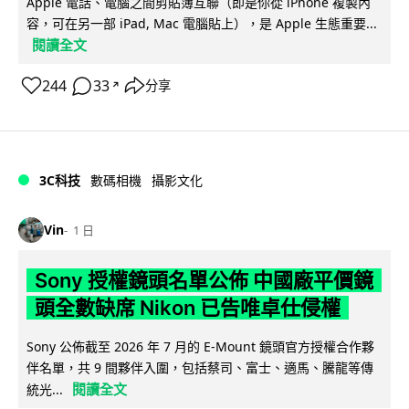
Apple 電話、電腦之間剪貼簿互聯（即是你從 iPhone 複製內
容，可在另一部 iPad, Mac 電腦貼上），是 Apple 生態重要...
閱讀全文
244
33
分享
↗
3C科技
數碼相機
攝影文化
Vin
1 日
Sony 授權鏡頭名單公佈 中國廠平價鏡
頭全數缺席 Nikon 已告唯卓仕侵權
Sony 公佈截至 2026 年 7 月的 E-Mount 鏡頭官方授權合作夥
伴名單，共 9 間夥伴入圍，包括蔡司、富士、適馬、騰龍等傳
閱讀全文
統光...