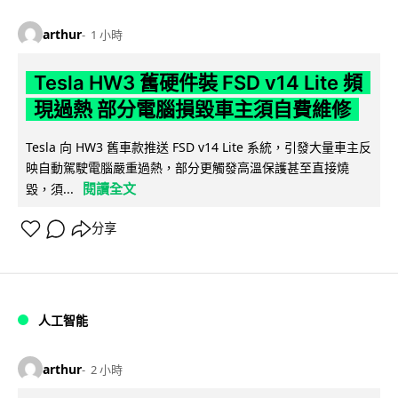
arthur
1 小時
Tesla HW3 舊硬件裝 FSD v14 Lite 頻
現過熱 部分電腦損毀車主須自費維修
Tesla 向 HW3 舊車款推送 FSD v14 Lite 系統，引發大量車主反
映自動駕駛電腦嚴重過熱，部分更觸發高溫保護甚至直接燒
閱讀全文
毀，須...
分享
人工智能
arthur
2 小時