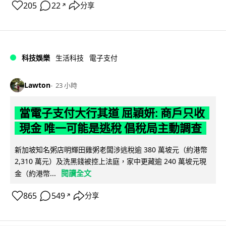
205
22
分享
↗
科技娛樂
生活科技
電子支付
Lawton
23 小時
當電子支付大行其道 屈穎妍: 商戶只收
現金 唯一可能是逃稅 倡稅局主動調查
新加坡知名粥店明輝田雞粥老闆涉逃稅逾 380 萬坡元（約港幣
2,310 萬元）及洗黑錢被控上法庭，家中更藏逾 240 萬坡元現
閱讀全文
金（約港幣...
865
549
分享
↗