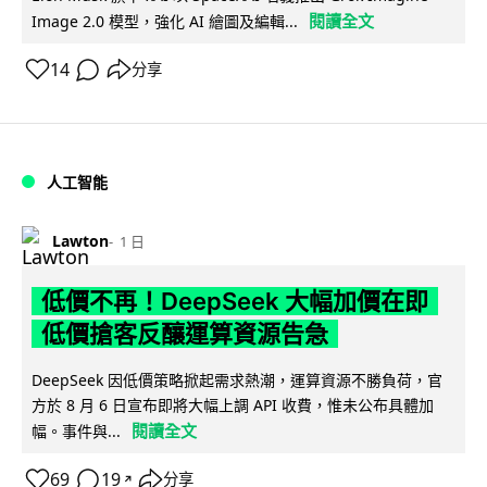
閱讀全文
Image 2.0 模型，強化 AI 繪圖及編輯...
14
分享
人工智能
Lawton
1 日
低價不再！DeepSeek 大幅加價在即
低價搶客反釀運算資源告急
DeepSeek 因低價策略掀起需求熱潮，運算資源不勝負荷，官
方於 8 月 6 日宣布即將大幅上調 API 收費，惟未公布具體加
閱讀全文
幅。事件與...
69
19
分享
↗