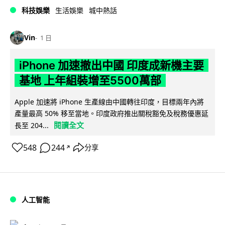
科技娛樂
生活娛樂
城中熱話
Vin
1 日
iPhone 加速撤出中國 印度成新機主要
基地 上年組裝增至5500萬部
Apple 加速將 iPhone 生產線由中國轉往印度，目標兩年內將
產量最高 50% 移至當地。印度政府推出關稅豁免及稅務優惠延
閱讀全文
長至 204...
548
244
分享
↗
人工智能