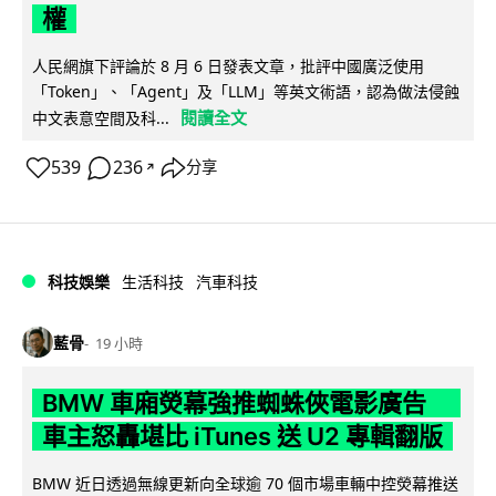
權
人民網旗下評論於 8 月 6 日發表文章，批評中國廣泛使用
「Token」、「Agent」及「LLM」等英文術語，認為做法侵蝕
閱讀全文
中文表意空間及科...
539
236
分享
↗
科技娛樂
生活科技
汽車科技
藍骨
19 小時
BMW 車廂熒幕強推蜘蛛俠電影廣告
車主怒轟堪比 iTunes 送 U2 專輯翻版
BMW 近日透過無線更新向全球逾 70 個市場車輛中控熒幕推送