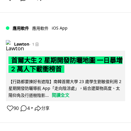
iOS App
應用軟件
應用軟件
Lawton
1 日
首爾大生 2 星期開發防曬地圖 一日暴增
2 萬人下載衝榜首
【行路都要揀好有遮陰】南韓首爾大學 23 歲學生劉敏俊利用 2
星期開發防曬導航 App「走向陰涼處」，結合建築物高度、太
閱讀全文
陽仰角及行道樹陰影...
90
4
分享
↗