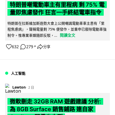
特朗普嘲電動車主有里程病 剩 75% 電
量即焦慮發作 狂言一手終結電車指令
特朗普在拉斯維加斯造勢大會上公開嘲諷電動車車主患有「里
程焦慮病」，聲稱電量剩 75% 便發作，並重申已廢除電動車強
閱讀全文
制令。惟專業車媒隨即反駁，...
632
279
分享
↗
人工智能
Lawton
2 日
微軟刪走 32GB RAM 遊戲建議 分析:
為 8GB Surface 銷售鋪路 連自家