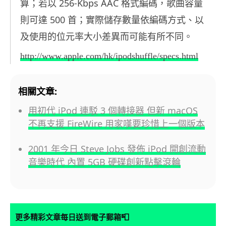
256-Kbps AAC
算；若以
格式編碼，歌曲容量
500
則可達
首；實際儲存數量依編碼方式、以
及使用的位元率大小差異而可能有所不同。
http://www.apple.com/hk/ipodshuffle/specs.html
相關文章:
用初代 iPod 連駁 3 個轉接器 但新 macOS
不再支援 FireWire 用家嘆要珍惜上一個版本
2001 年今日 Steve Jobs 發佈 iPod 開創流動
音樂時代 內置 5GB 硬碟創新點擊滾輪
📮
更多精彩文章每日送到電子郵箱