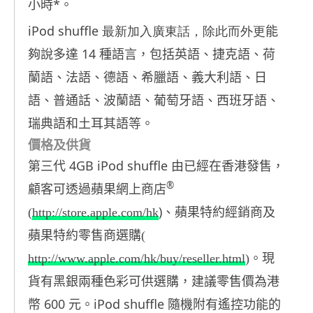
*
小時
。
iPod shuffle
最新加入廣東話，除此而外更
能
14
夠說多達
種語言，包括英語、捷克語、荷
蘭語、法語、德語、希臘語、義大利語、日
語、普通話、波蘭語、葡萄牙語、西班牙語、
瑞典語和土耳其語等。
價格及供貨
4GB iPod shuffle
第三代
由
已經在香港
發售，
®
顧客可透過蘋果網上商店
)
(
http://store.apple.com/hk
、蘋果特約經銷商及
蘋果特約零售商選購(
http://www.apple.com/hk/buy/reseller.html
)。現
貨有黑銀兩種色彩可供選購，建議零售價為港
600
iPod shuffle
幣
元。
隨機附有遙控功能的