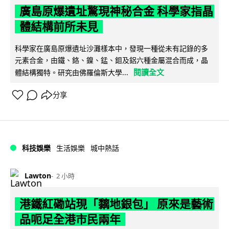
廣島原爆遺址驚現神秘合金 科學家指晶
體結構前所未見
科學家在廣島原爆遺址沙灘樣本中，發現一種從未有記錄的多
元素合金，由鐵、鉻、鎳、錳、鉬及鋁六種金屬混合而成，晶
閱讀全文
體結構獨特。研究由佛羅倫斯大學...
分享
科技娛樂
生活娛樂
城中熱話
Lawton
2 小時
港鐵紅磡站現「黐地銀包」 原來是藝術
品呃足全港市民兩年