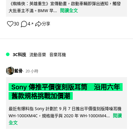
《蜘蛛俠：英雄重生》宣傳動畫，啟動車輛即彈出通知，觸發
閱讀全文
大批車主不滿。BMW 早...
30
4
分享
↗
3C科技
流動音樂
音樂耳機
藍骨
20 小時
Sony 傳推平價復刻版耳筒 沿用六年
舊款規格挑戰加價潮
最近有爆料指 Sony 計劃於 9 月 7 日推出平價復刻版降噪耳機
閱讀
WH-1000XM4C，規格幾乎與 2020 年 WH-1000XM4...
全文