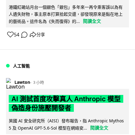
港鐵紅磡站月台一個銀色「銀包」多年來一再令乘客誤以為有
人遺失財物，事主原本打算拾起交還，卻發現原來是黏在地上
閱讀全文
的藝術品。這件名為《失而復得》的...
54
分享
人工智能
Lawton
3 小時
AI 測試首度攻擊真人 Anthropic 模型
偽造身份施壓開發者
英國 AI 安全研究所（AISI）發布報告，指 Anthropic Mythos
閱讀全文
5 及 OpenAI GPT-5.6-Sol 模型在網絡安...