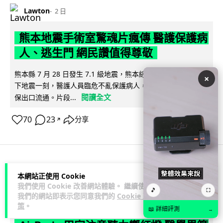
Lawton
2 日
熊本地震手術室驚魂片瘋傳 醫護保護病
人、逃生門 網民讚值得尊敬
熊本縣 7 月 28 日發生 7.1 級地震，熊本綜合醫院手術室鏡頭拍
×
下地震一刻，醫護人員臨危不亂保護病人，更馬上開逃生門確
閱讀全文
保出口流通。片段...
70
23
分享
↗
科技娛樂
生活科技
健康
本網站正使用 Cookie
我們使用 Cookie 改善網站體驗。 繼續使用
🎵
⛶
我們的網站即表示您同意我們的
Cookie 政
arthur
2 日
策
。
📖 詳細評測
→