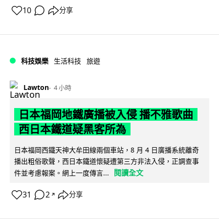
10
分享
科技娛樂
生活科技
旅遊
Lawton
4 小時
日本福岡地鐵廣播被入侵 播不雅歌曲
西日本鐵道疑黑客所為
日本福岡西鐵天神大牟田線兩個車站，8 月 4 日廣播系統離奇
播出粗俗歌聲，西日本鐵道懷疑遭第三方非法入侵，正調查事
閱讀全文
件並考慮報案。網上一度傳言...
31
2
分享
↗