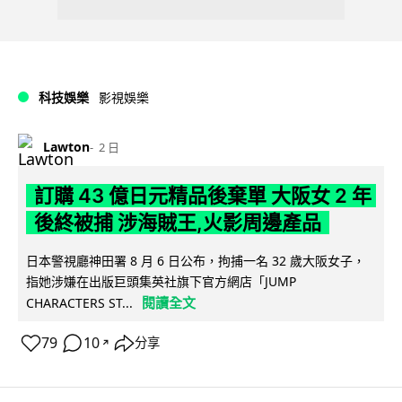
科技娛樂
影視娛樂
Lawton
2 日
訂購 43 億日元精品後棄單 大阪女 2 年
後終被捕 涉海賊王,火影周邊產品
日本警視廳神田署 8 月 6 日公布，拘捕一名 32 歲大阪女子，
指她涉嫌在出版巨頭集英社旗下官方網店「JUMP
閱讀全文
CHARACTERS ST...
79
10
分享
↗