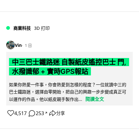
商業科技
3D 打印
Vin
1 日
中三巴士鐵路迷 自製紙皮遙控巴士 門,
水撥識郁 + 實時GPS報站
如果你熱愛一件事，你會熱愛到怎樣的程度？一位就讀中三的
巴士鐵路迷，選擇由零開始，把自己的興趣一步步變成真正可
閱讀全文
以運作的作品。他以紙皮親手製作出...
4,517
253
分享
↗