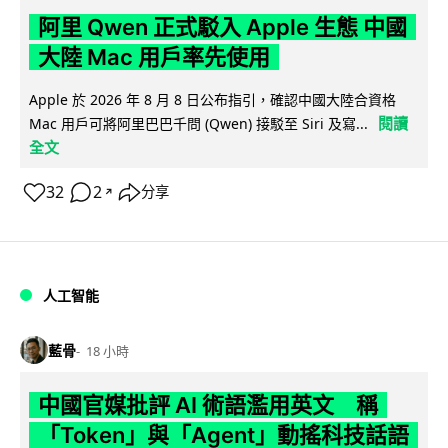
阿里 Qwen 正式駁入 Apple 生態 中國
大陸 Mac 用戶率先使用
Apple 於 2026 年 8 月 8 日公布指引，確認中國大陸合資格
閱讀
Mac 用戶可將阿里巴巴千問 (Qwen) 接駁至 Siri 及寫...
全文
32
2
分享
↗
人工智能
藍骨
18 小時
中國官媒批評 AI 術語濫用英文 稱
「Token」與「Agent」動搖科技話語