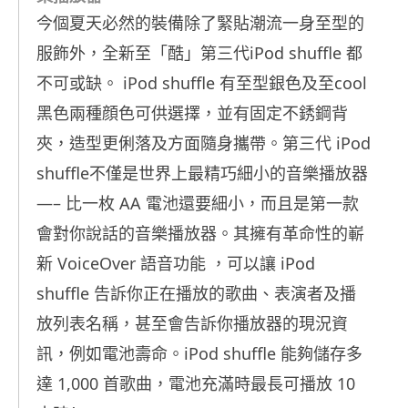
今個夏天必然的裝備除了緊貼潮流一身至型的
iPod shuffle
服飾外，全新至「酷」第三代
都
iPod shuffle
cool
不可或缺。
有
至型
銀
色
及
至
黑
色
兩種顔色可供選擇，並有固定不銹鋼背
iPod
夾，造型更俐落及
方面
隨身攜帶。
第三代
shuffle
不僅是世界上最精巧細小的音樂播放器
—–
AA
比一枚
電池還要細小
，
而且是第一款
會對你說話的音樂播放器。其擁有革命性的嶄
VoiceOver
iPod
新
語音功能
，可以讓
shuffle
告訴你正在播放的歌曲、表演者及播
放列表名稱
，
甚至會告訴你播放器的現況資
iPod shuffle
訊，例如電池壽命
。
能夠儲
存
多
1,000
10
達
首歌曲
，
電池充滿時最長可播放