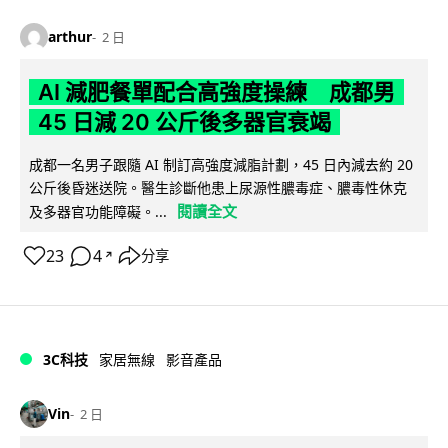
arthur
2 日
AI 減肥餐單配合高強度操練 成都男
45 日減 20 公斤後多器官衰竭
成都一名男子跟隨 AI 制訂高強度減脂計劃，45 日內減去約 20
公斤後昏迷送院。醫生診斷他患上尿源性膿毒症、膿毒性休克
閱讀全文
及多器官功能障礙。...
23
4
分享
↗
3C科技
家居無線
影音產品
Vin
2 日