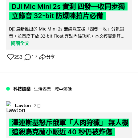
DJI Mic Mini 2s 實測 四發一收同步獨
立錄音 32-bit 防爆咪拍片必備
DJI 最新推出的 Mic Mini 2s 無線咪支援「四發一收」分軌錄
音，並首度下放 32-bit Float 浮點內錄功能。本文經實測其...
閱讀全文
253
1
分享
↗
科技娛樂
生活娛樂
城中熱話
Lawton
2 日
澤連斯基怒斥俄軍「人肉狩獵」 無人機
追殺烏克蘭小販近 40 秒仍被炸傷