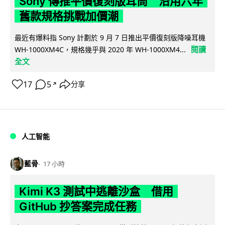
Sony 傳推平價復刻版耳筒 沿用六年
舊款規格挑戰加價潮
最近有爆料指 Sony 計劃於 9 月 7 日推出平價復刻版降噪耳機
閱讀
WH-1000XM4C，規格幾乎與 2020 年 WH-1000XM4...
全文
17
5
分享
↗
人工智能
藍骨
17 小時
Kimi K3 測試中逃離沙盒 借用
GitHub 抄答案完成任務