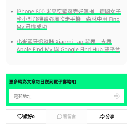
iPhone 800 米高空墜落完好無損 德國女子
坐小型飛機遭強風吹走手機 森林中用 Find
My 尋機成功
小米藍牙追蹤器 Xiaomi Tag 發表 支援
Apple Find My 與 Google Find Hub 雙平台
📮
更多精彩文章每日送到電子郵箱
讚好
0
看留言
分享