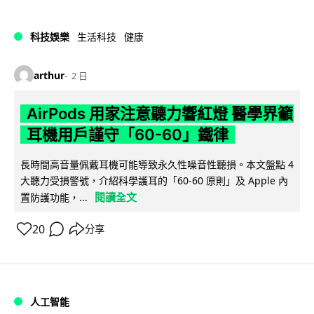
科技娛樂
生活科技
健康
arthur
2 日
AirPods 用家注意聽力響紅燈 醫學界籲
耳機用戶謹守「60-60」鐵律
長時間高音量佩戴耳機可能導致永久性噪音性聽損。本文盤點 4
大聽力受損警號，介紹科學護耳的「60-60 原則」及 Apple 內
閱讀全文
置防護功能，...
20
分享
人工智能