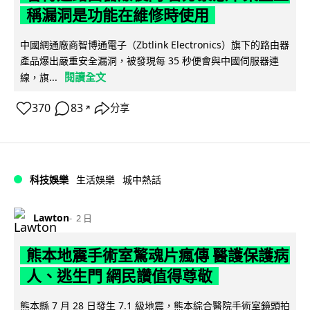
稱漏洞是功能在維修時使用
中國網通廠商智博通電子（Zbtlink Electronics）旗下的路由器
產品爆出嚴重安全漏洞，被發現每 35 秒便會與中國伺服器連
閱讀全文
線，旗...
370
83
分享
↗
科技娛樂
生活娛樂
城中熱話
Lawton
2 日
熊本地震手術室驚魂片瘋傳 醫護保護病
人、逃生門 網民讚值得尊敬
熊本縣 7 月 28 日發生 7.1 級地震，熊本綜合醫院手術室鏡頭拍