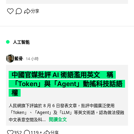
分享
人工智能
藍骨
14 小時
中國官媒批評 AI 術語濫用英文 稱
「Token」與「Agent」動搖科技話語
權
人民網旗下評論於 8 月 6 日發表文章，批評中國廣泛使用
「Token」、「Agent」及「LLM」等英文術語，認為做法侵蝕
閱讀全文
中文表意空間及科...
352
119
分享
↗