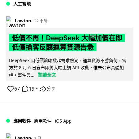
人工智能
Lawton
22 小時
低價不再！DeepSeek 大幅加價在即
低價搶客反釀運算資源告急
DeepSeek 因低價策略掀起需求熱潮，運算資源不勝負荷，官
方於 8 月 6 日宣布即將大幅上調 API 收費，惟未公布具體加
閱讀全文
幅。事件與...
67
19
分享
↗
iOS App
應用軟件
應用軟件
Lawton
1 日