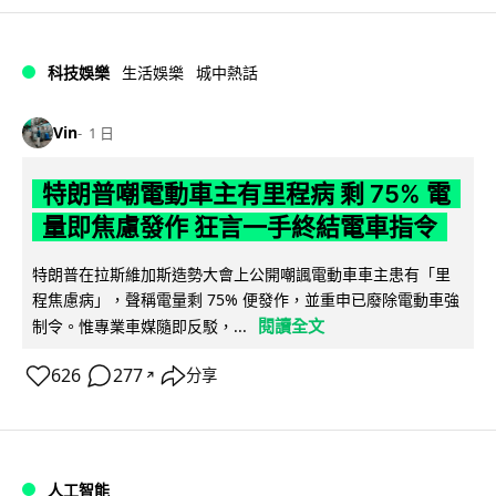
科技娛樂
生活娛樂
城中熱話
Vin
1 日
特朗普嘲電動車主有里程病 剩 75% 電
量即焦慮發作 狂言一手終結電車指令
特朗普在拉斯維加斯造勢大會上公開嘲諷電動車車主患有「里
程焦慮病」，聲稱電量剩 75% 便發作，並重申已廢除電動車強
閱讀全文
制令。惟專業車媒隨即反駁，...
626
277
分享
↗
人工智能