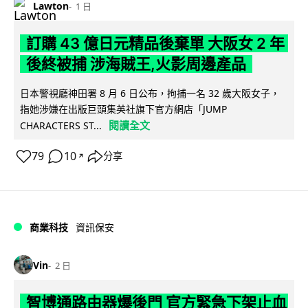
Lawton
1 日
訂購 43 億日元精品後棄單 大阪女 2 年
後終被捕 涉海賊王,火影周邊產品
日本警視廳神田署 8 月 6 日公布，拘捕一名 32 歲大阪女子，
指她涉嫌在出版巨頭集英社旗下官方網店「JUMP
閱讀全文
CHARACTERS ST...
79
10
分享
↗
商業科技
資訊保安
Vin
2 日
智博通路由器爆後門 官方緊急下架止血