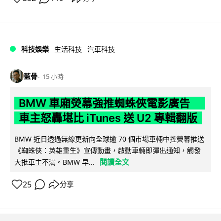
科技娛樂
生活科技
汽車科技
藍骨
15 小時
BMW 車廂熒幕強推蜘蛛俠電影廣告
車主怒轟堪比 iTunes 送 U2 專輯翻版
BMW 近日透過無線更新向全球逾 70 個市場車輛中控熒幕推送
《蜘蛛俠：英雄重生》宣傳動畫，啟動車輛即彈出通知，觸發
閱讀全文
大批車主不滿。BMW 早...
25
分享