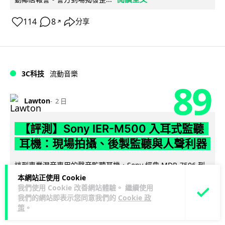
114
8
分享
↗
3C科技
流動音樂
89
Lawton
2 日
【評測】Sony IER-M500 入耳式監聽
耳機：現場拍攝、後製監聽與人聲利器
談到專業混音專用的聲音監聽耳機，Sony 經典 MDR-7506 到
MDR-M1 專業錄音室耳機都為人熟悉。而現在舞台製作者與創
本網站正使用 Cookie
我們使用 Cookie 改善網站體驗。 繼續使用
閱讀全文
意影像製作...
我們的網站即表示您同意我們的
Cookie 政
策
。
41
5
分享
↗