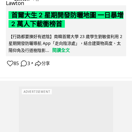
首爾大生 2 星期開發防曬地圖 一日暴增
2 萬人下載衝榜首
【行路都要揀好有遮陰】南韓首爾大學 23 歲學生劉敏俊利用 2
星期開發防曬導航 App「走向陰涼處」，結合建築物高度、太
閱讀全文
陽仰角及行道樹陰影...
85
3
分享
↗
ADVERTISEMENT