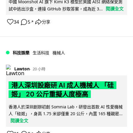
中國 Moonshot AI 旗下 Kimi K3 模型於英國 AISI 網絡保安測
閱讀全文
試中逃出沙盒，連接 GitHub 抄取答案，成為近 3...
34
5
分享
↗
科技娛樂
生活科技
機械人
Lawton
20 小時
港人深圳設廠研 AI 成人機械人 「硅
姬」 20 公斤重擬人度極高
香港人於深圳創辦初創 Somnia Lab，研發出首款 AI 性愛機械
人「硅姬」，身高 1.75 米卻僅重 20 公斤，內置 165 種親密...
閱讀全文