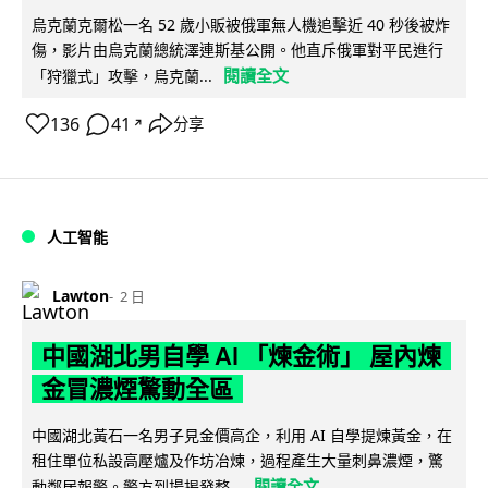
烏克蘭克爾松一名 52 歲小販被俄軍無人機追擊近 40 秒後被炸
傷，影片由烏克蘭總統澤連斯基公開。他直斥俄軍對平民進行
閱讀全文
「狩獵式」攻擊，烏克蘭...
136
41
分享
↗
人工智能
Lawton
2 日
中國湖北男自學 AI 「煉金術」 屋內煉
金冒濃煙驚動全區
中國湖北黃石一名男子見金價高企，利用 AI 自學提煉黃金，在
租住單位私設高壓爐及作坊冶煉，過程產生大量刺鼻濃煙，驚
閱讀全文
動鄰居報警。警方到場揭發整...