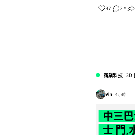
37
2
↗
商業科技
3D
Vin
4 小時
中三巴
士 門,