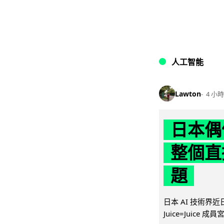
人工智能
Lawton
4 小時
日本偶
整個直
題
日本 AI 技術
Juice=Juic