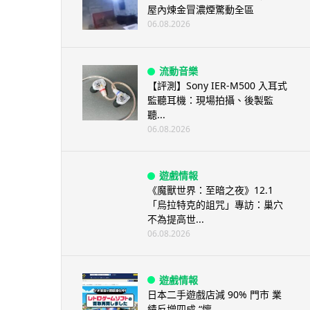
屋內煉金冒濃煙驚動全區
06.08.2026
流動音樂
【評測】Sony IER-M500 入耳式
監聽耳機：現場拍攝、後製監
聽...
06.08.2026
遊戲情報
《魔獸世界：至暗之夜》12.1
「烏拉特克的詛咒」專訪：巢穴
不為提高世...
06.08.2026
遊戲情報
日本二手遊戲店減 90% 門市 業
績反增四成 “懷...