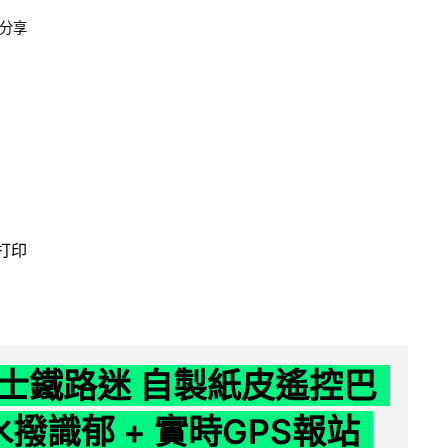
分享
 打印
士鐵路迷 自製紙皮遙控巴
水撥識郁 + 實時GPS報站