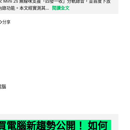
Mic Mini 2s 無線咪支援「四發一收」分軌錄音，並首度下放
 浮點內錄功能。本文經實測其...
閱讀全文
分享
電腦
6 買電腦新趨勢公開！ 如何