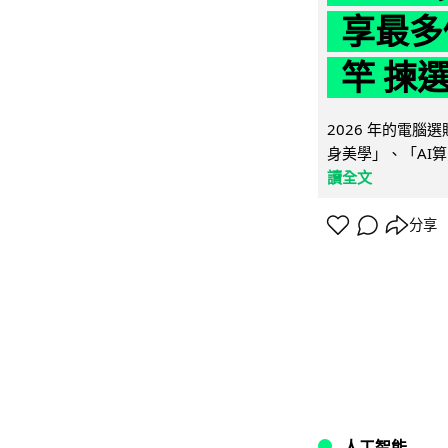
享最多
竿 揀
2026 年的電
身美學」、「AI算
讀全文
分享
人工智能