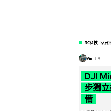
3C科技
家居
Vin
1 日
DJI M
步獨立錄
備