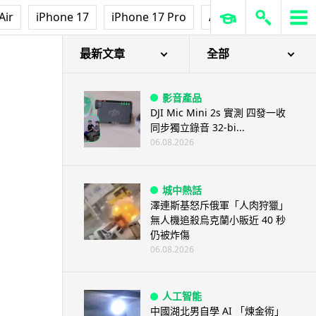
Air
iPhone 17
iPhone 17 Pro
AirPods Pro 3
Ap
最新文章
全部
影音產品
DJI Mic Mini 2s 實測 四發一收
同步獨立錄音 32-bi...
06.08.2026
城中熱話
澤連斯基怒斥俄軍「人肉狩獵」
無人機追殺烏克蘭小販近 40 秒
仍被炸傷
06.08.2026
人工智能
中國湖北男自學 AI 「煉金術」