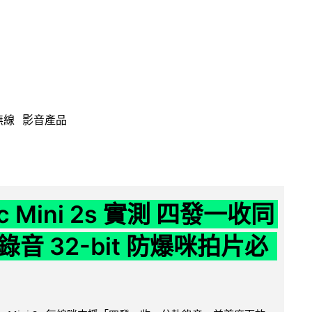
無線
影音產品
ic Mini 2s 實測 四發一收同
音 32-bit 防爆咪拍片必