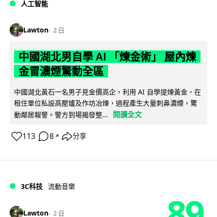
人工智能
Lawton
2 日
中國湖北男自學 AI 「煉金術」 屋內煉
金冒濃煙驚動全區
中國湖北黃石一名男子見金價高企，利用 AI 自學提煉黃金，在
租住單位私設高壓爐及作坊冶煉，過程產生大量刺鼻濃煙，驚
閱讀全文
動鄰居報警。警方到場揭發整...
113
8
分享
↗
3C科技
流動音樂
89
Lawton
2 日