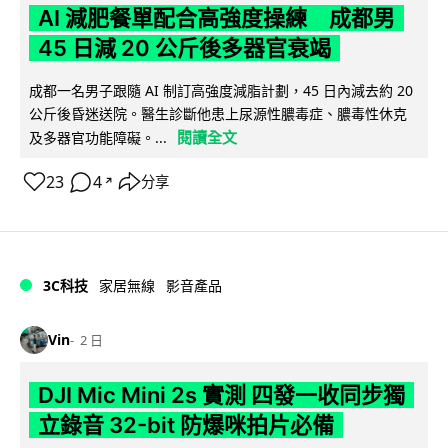
AI 減肥餐單配合高強度操練 成都男
45 日減 20 公斤後多器官衰竭
成都一名男子跟隨 AI 制訂高強度減脂計劃，45 日內減去約 20
公斤後昏迷送院。醫生診斷他患上尿源性膿毒症、膿毒性休克
閱讀全文
及多器官功能障礙。...
23
4
分享
↗
3C科技
家居無線
影音產品
Vin
2 日
DJI Mic Mini 2s 實測 四發一收同步獨
立錄音 32-bit 防爆咪拍片必備