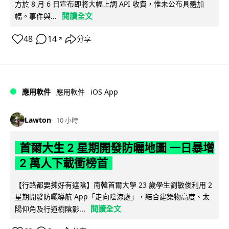
方於 8 月 6 日宣布即將大幅上調 API 收費，惟未公布具體加
閱讀全文
幅。事件與...
48
14
分享
↗
iOS App
應用軟件
應用軟件
Lawton
10 小時
首爾大生 2 星期開發防曬地圖 一日暴增
2 萬人下載衝榜首
【行路都要揀好有遮陰】南韓首爾大學 23 歲學生劉敏俊利用 2
星期開發防曬導航 App「走向陰涼處」，結合建築物高度、太
閱讀全文
陽仰角及行道樹陰影...