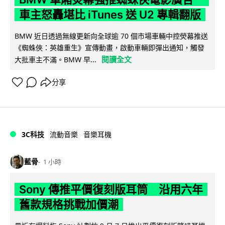
車主怒轟堪比 iTunes 送 U2 專輯翻版
BMW 近日透過無線更新向全球逾 70 個市場車輛中控熒幕推送
《蜘蛛俠：英雄重生》宣傳動畫，啟動車輛即彈出通知，觸發
閱讀全文
大批車主不滿。BMW 早...
分享
3C科技
流動音樂
音樂耳機
藍骨
1 小時
Sony 傳推平價復刻版耳筒 沿用六年
舊款規格挑戰加價潮