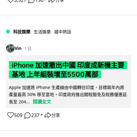
3,521
196
科技娛樂
生活娛樂
城中熱話
Vin
1 日
iPhone 加速撤出中國 印度成新機主要
基地 上年組裝增至5500萬部
Apple 加速將 iPhone 生產線由中國轉往印度，目標兩年內將
產量最高 50% 移至當地。印度政府推出關稅豁免及稅務優惠延
閱讀全文
長至 204...
509
237
分享
↗