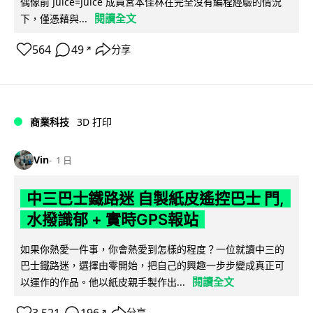
偶像前 Juice=Juice 成員宮本佳林在完全沒有編程經驗的情況
閱讀全文
下，僅憑藉與...
564
49
分享
↗
商業科技
3D 打印
Vin
1 日
中三巴士鐵路迷 自製紙皮遙控巴士 門,
水撥識郁 + 實時GPS報站
如果你熱愛一件事，你會熱愛到怎樣的程度？一位就讀中三的
巴士鐵路迷，選擇由零開始，把自己的興趣一步步變成真正可
閱讀全文
以運作的作品。他以紙皮親手製作出...
分享
↗