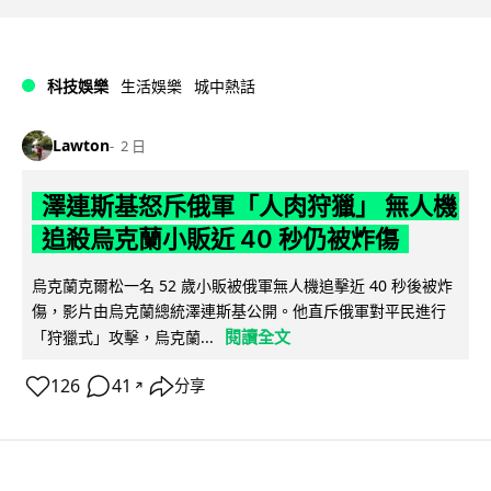
科技娛樂
生活娛樂
城中熱話
Lawton
2 日
澤連斯基怒斥俄軍「人肉狩獵」 無人機
追殺烏克蘭小販近 40 秒仍被炸傷
烏克蘭克爾松一名 52 歲小販被俄軍無人機追擊近 40 秒後被炸
傷，影片由烏克蘭總統澤連斯基公開。他直斥俄軍對平民進行
閱讀全文
「狩獵式」攻擊，烏克蘭...
126
41
分享
↗