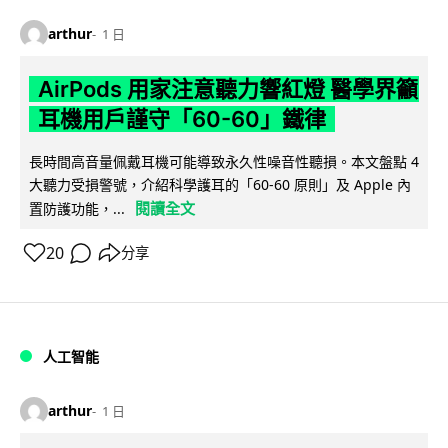
arthur
1 日
AirPods 用家注意聽力響紅燈 醫學界籲
耳機用戶謹守「60-60」鐵律
長時間高音量佩戴耳機可能導致永久性噪音性聽損。本文盤點 4
大聽力受損警號，介紹科學護耳的「60-60 原則」及 Apple 內
閱讀全文
置防護功能，...
20
分享
人工智能
arthur
1 日