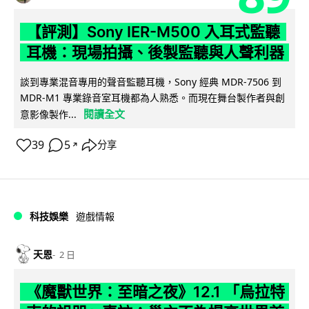
【評測】Sony IER-M500 入耳式監聽
耳機：現場拍攝、後製監聽與人聲利器
談到專業混音專用的聲音監聽耳機，Sony 經典 MDR-7506 到
MDR-M1 專業錄音室耳機都為人熟悉。而現在舞台製作者與創
閱讀全文
意影像製作...
39
5
分享
↗
科技娛樂
遊戲情報
天恩
2 日
《魔獸世界：至暗之夜》12.1 「烏拉特