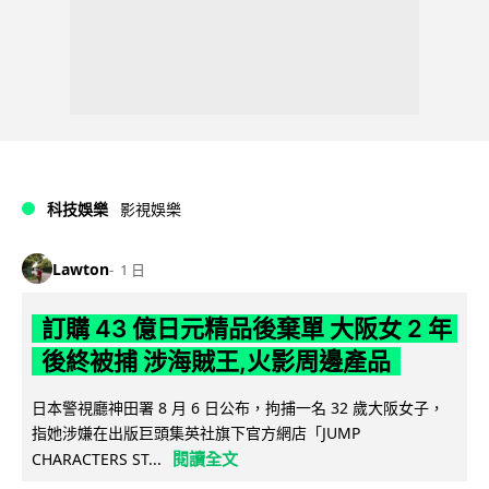
科技娛樂
影視娛樂
Lawton
1 日
訂購 43 億日元精品後棄單 大阪女 2 年
後終被捕 涉海賊王,火影周邊產品
日本警視廳神田署 8 月 6 日公布，拘捕一名 32 歲大阪女子，
指她涉嫌在出版巨頭集英社旗下官方網店「JUMP
閱讀全文
CHARACTERS ST...