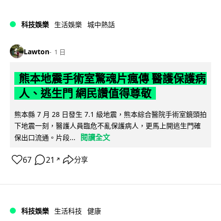
科技娛樂
生活娛樂
城中熱話
Lawton
1 日
熊本地震手術室驚魂片瘋傳 醫護保護病
人、逃生門 網民讚值得尊敬
熊本縣 7 月 28 日發生 7.1 級地震，熊本綜合醫院手術室鏡頭拍
下地震一刻，醫護人員臨危不亂保護病人，更馬上開逃生門確
閱讀全文
保出口流通。片段...
67
21
分享
↗
科技娛樂
生活科技
健康