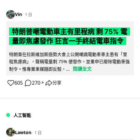
Vin
1 日
特朗普嘲電動車主有里程病 剩 75% 電
量即焦慮發作 狂言一手終結電車指令
特朗普在拉斯維加斯造勢大會上公開嘲諷電動車車主患有「里
程焦慮病」，聲稱電量剩 75% 便發作，並重申已廢除電動車強
閱讀全文
制令。惟專業車媒隨即反駁，...
605
270
分享
↗
人工智能
Lawton
1 日