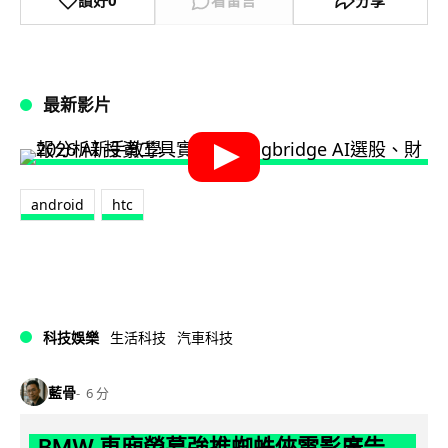
讚好
0
看留言
分享
最新影片
android
htc
科技娛樂
生活科技
汽車科技
藍骨
6 分
BMW 車廂熒幕強推蜘蛛俠電影廣告