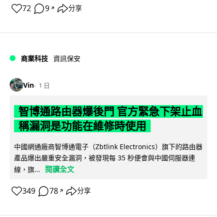
72
9
分享
↗
商業科技
資訊保安
Vin
1 日
智博通路由器爆後門 官方緊急下架止血
稱漏洞是功能在維修時使用
中國網通廠商智博通電子（Zbtlink Electronics）旗下的路由器
產品爆出嚴重安全漏洞，被發現每 35 秒便會與中國伺服器連
閱讀全文
線，旗...
349
78
分享
↗