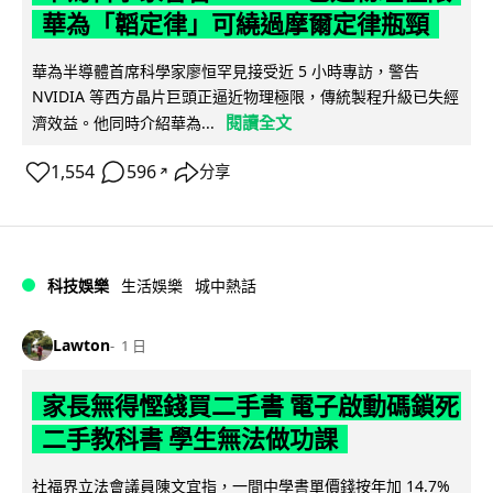
華為「韜定律」可繞過摩爾定律瓶頸
華為半導體首席科學家廖恒罕見接受近 5 小時專訪，警告
NVIDIA 等西方晶片巨頭正逼近物理極限，傳統製程升級已失經
閱讀全文
濟效益。他同時介紹華為...
1,554
596
分享
↗
科技娛樂
生活娛樂
城中熱話
Lawton
1 日
家長無得慳錢買二手書 電子啟動碼鎖死
二手教科書 學生無法做功課
社福界立法會議員陳文宜指，一間中學書單價錢按年加 14.7%