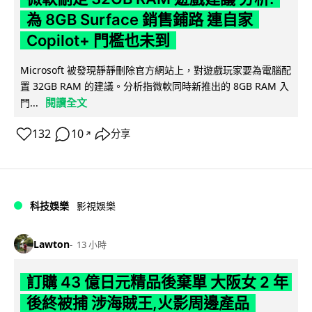
為 8GB Surface 銷售鋪路 連自家
Copilot+ 門檻也未到
Microsoft 被發現靜靜刪除官方網站上，對遊戲玩家要為電腦配
置 32GB RAM 的建議。分析指微軟同時新推出的 8GB RAM 入
閱讀全文
門...
132
10
分享
↗
科技娛樂
影視娛樂
Lawton
13 小時
訂購 43 億日元精品後棄單 大阪女 2 年
後終被捕 涉海賊王,火影周邊產品