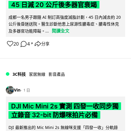
45 日減 20 公斤後多器官衰竭
成都一名男子跟隨 AI 制訂高強度減脂計劃，45 日內減去約 20
公斤後昏迷送院。醫生診斷他患上尿源性膿毒症、膿毒性休克
閱讀全文
及多器官功能障礙。...
20
4
分享
↗
3C科技
家居無線
影音產品
Vin
1 日
DJI Mic Mini 2s 實測 四發一收同步獨
立錄音 32-bit 防爆咪拍片必備
DJI 最新推出的 Mic Mini 2s 無線咪支援「四發一收」分軌錄