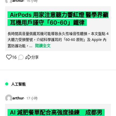
arthur
16 小時
AirPods 用家注意聽力響紅燈 醫學界籲
耳機用戶謹守「60-60」鐵律
長時間高音量佩戴耳機可能導致永久性噪音性聽損。本文盤點 4
大聽力受損警號，介紹科學護耳的「60-60 原則」及 Apple 內
閱讀全文
置防護功能，...
16
分享
人工智能
arthur
17 小時
AI 減肥餐單配合高強度操練 成都男