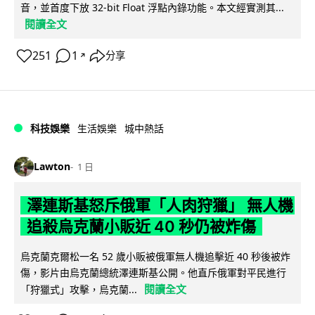
音，並首度下放 32-bit Float 浮點內錄功能。本文經實測其...
閱讀全文
251
1
分享
↗
科技娛樂
生活娛樂
城中熱話
Lawton
1 日
澤連斯基怒斥俄軍「人肉狩獵」 無人機
追殺烏克蘭小販近 40 秒仍被炸傷
烏克蘭克爾松一名 52 歲小販被俄軍無人機追擊近 40 秒後被炸
傷，影片由烏克蘭總統澤連斯基公開。他直斥俄軍對平民進行
閱讀全文
「狩獵式」攻擊，烏克蘭...