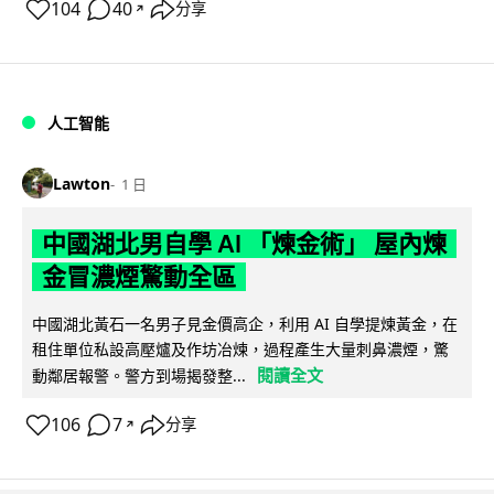
104
40
分享
↗
人工智能
Lawton
1 日
中國湖北男自學 AI 「煉金術」 屋內煉
金冒濃煙驚動全區
中國湖北黃石一名男子見金價高企，利用 AI 自學提煉黃金，在
租住單位私設高壓爐及作坊冶煉，過程產生大量刺鼻濃煙，驚
閱讀全文
動鄰居報警。警方到場揭發整...
106
7
分享
↗