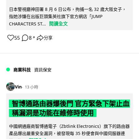
日本警視廳神田署 8 月 6 日公布，拘捕一名 32 歲大阪女子，
指她涉嫌在出版巨頭集英社旗下官方網店「JUMP
閱讀全文
CHARACTERS ST...
55
8
分享
↗
商業科技
資訊保安
Vin
13 小時
智博通路由器爆後門 官方緊急下架止血
稱漏洞是功能在維修時使用
中國網通廠商智博通電子（Zbtlink Electronics）旗下的路由器
產品爆出嚴重安全漏洞，被發現每 35 秒便會與中國伺服器連