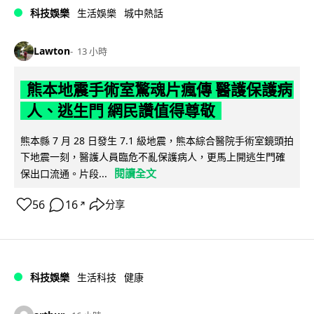
科技娛樂
生活娛樂
城中熱話
Lawton
13 小時
熊本地震手術室驚魂片瘋傳 醫護保護病
人、逃生門 網民讚值得尊敬
熊本縣 7 月 28 日發生 7.1 級地震，熊本綜合醫院手術室鏡頭拍
下地震一刻，醫護人員臨危不亂保護病人，更馬上開逃生門確
閱讀全文
保出口流通。片段...
56
16
分享
↗
科技娛樂
生活科技
健康