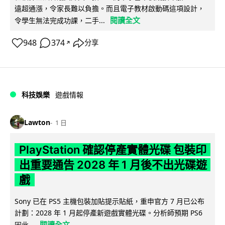
遠超通漲，令家長難以負擔。而且電子教材啟動碼這項設計，
閱讀全文
令學生無法完成功課，二手...
948
374
分享
↗
科技娛樂
遊戲情報
Lawton
1 日
PlayStation 確認停產實體光碟 包裝印
出重要通告 2028 年 1 月後不出光碟遊
戲
Sony 已在 PS5 主機包裝加貼提示貼紙，重申官方 7 月已公布
計劃：2028 年 1 月起停產新遊戲實體光碟。分析師預期 PS6
閱讀全文
因此...