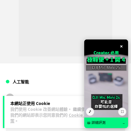
×
人工智能
arthur
1 日
本網站正使用 Cookie
我們使用 Cookie 改善網站體驗。 繼續使用
🎵
⛶
Tesla HW3 舊硬件裝 FSD v14 Lite 頻
我們的網站即表示您同意我們的
Cookie 政
策
。
現過熱 部分電腦損毀車主須自費維修
📖 詳細評測
→