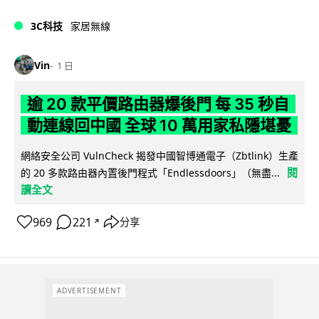
3C科技
家居無線
Vin
1 日
逾 20 款平價路由器爆後門 每 35 秒自
動連線回中國 全球 10 萬用家私隱堪憂
網絡安全公司 VulnCheck 揭發中國智博通電子（Zbtlink）生產
閱
的 20 多款路由器內置後門程式「Endlessdoors」（無盡...
讀全文
969
221
分享
↗
ADVERTISEMENT