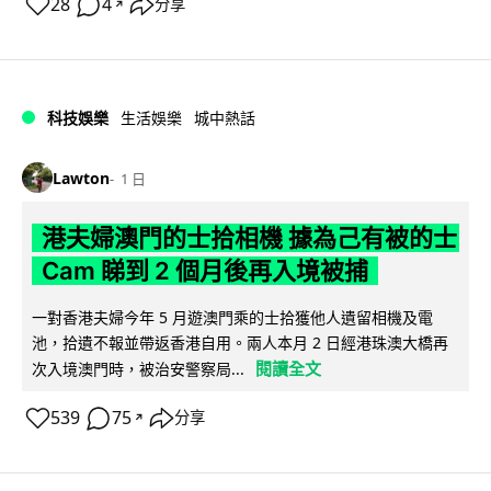
28
4
分享
↗
科技娛樂
生活娛樂
城中熱話
Lawton
1 日
港夫婦澳門的士拾相機 據為己有被的士
Cam 睇到 2 個月後再入境被捕
一對香港夫婦今年 5 月遊澳門乘的士拾獲他人遺留相機及電
池，拾遺不報並帶返香港自用。兩人本月 2 日經港珠澳大橋再
閱讀全文
次入境澳門時，被治安警察局...
539
75
分享
↗