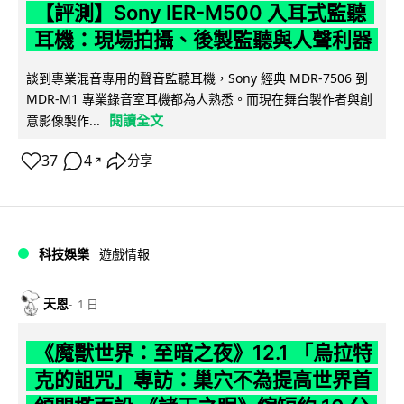
【評測】Sony IER-M500 入耳式監聽
耳機：現場拍攝、後製監聽與人聲利器
談到專業混音專用的聲音監聽耳機，Sony 經典 MDR-7506 到
MDR-M1 專業錄音室耳機都為人熟悉。而現在舞台製作者與創
閱讀全文
意影像製作...
37
4
分享
↗
科技娛樂
遊戲情報
天恩
1 日
《魔獸世界：至暗之夜》12.1 「烏拉特
克的詛咒」專訪：巢穴不為提高世界首