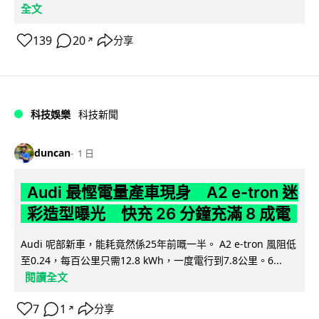
全文
139
20
分享
↗
科技娛樂
科技新聞
duncan
1 日
Audi 最慳電量產車現身 A2 e-tron 迷
彩造型曝光 快充 26 分鐘充滿 8 成電
Audi 呢部新車，能耗竟然係25年前嘅一半。 A2 e-tron 風阻低
至0.24，每百公里只需12.8 kWh，一度電行到7.8公里。6...
閱讀全文
7
1
分享
↗