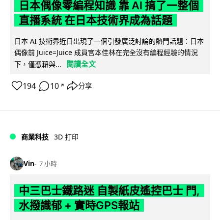
日本偶像零編程知識 靠 AI 搞了一整個
直播系統 在日本技術界成為話題
日本 AI 技術界近日出現了一個引發廣泛討論的熱門話題：日本
偶像前 Juice=Juice 成員宮本佳林在完全沒有編程經驗的情況
閱讀全文
下，僅憑藉與...
194
10
分享
↗
商業科技
3D 打印
Vin
7 小時
中三巴士鐵路迷 自製紙皮遙控巴士 門,
水撥識郁 + 實時GPS報站