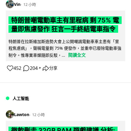
Vin
12 小時
特朗普嘲電動車主有里程病 剩 75% 電
量即焦慮發作 狂言一手終結電車指令
特朗普在拉斯維加斯造勢大會上公開嘲諷電動車車主患有「里
程焦慮病」，聲稱電量剩 75% 便發作，並重申已廢除電動車強
閱讀全文
制令。惟專業車媒隨即反駁，...
452
204
分享
↗
人工智能
Lawton
12 小時
微軟刪走 32GB RAM 遊戲建議 分析: