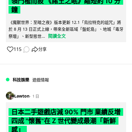
領門檻而設 《諸王之眠》縮短約 10 分
鐘
《魔獸世界：至暗之夜》版本更新 12.1「烏拉特克的詛咒」將
於 8 月 13 日正式上線，帶來全新區域「盤蛇島」、地城「毒牙
閱讀全文
祭壇」、新型態世...
115
分享
科技娛樂
遊戲情報
Lawton
1 日
日本二手遊戲店減 90% 門市 業績反增
四成 "懷舊"在 Z 世代變成最潮「新鮮
感」