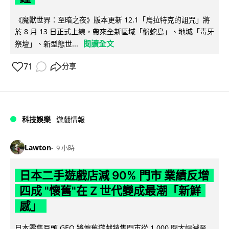
《魔獸世界：至暗之夜》版本更新 12.1「烏拉特克的詛咒」將
於 8 月 13 日正式上線，帶來全新區域「盤蛇島」、地城「毒牙
閱讀全文
祭壇」、新型態世...
71
分享
科技娛樂
遊戲情報
Lawton
9 小時
日本二手遊戲店減 90% 門市 業績反增
四成 "懷舊"在 Z 世代變成最潮「新鮮
感」
日本零售巨頭 GEO 將懷舊遊戲銷售門市從 1,000 間大幅減至