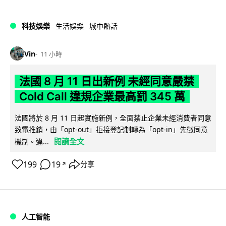
科技娛樂
生活娛樂
城中熱話
Vin
11 小時
法國 8 月 11 日出新例 未經同意嚴禁
Cold Call 違規企業最高罰 345 萬
法國將於 8 月 11 日起實施新例，全面禁止企業未經消費者同意
致電推銷，由「opt-out」拒接登記制轉為「opt-in」先徵同意
閱讀全文
機制。違...
199
19
分享
↗
人工智能