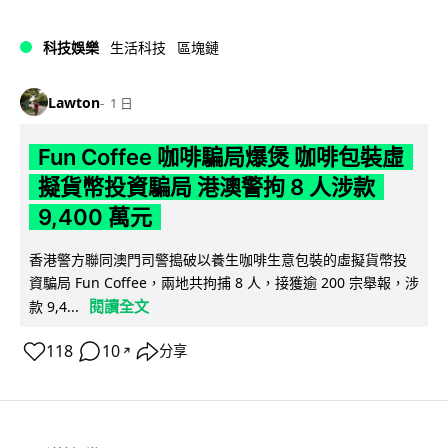
科技娛樂
生活科技
區塊鏈
Lawton
1 日
Fun Coffee 咖啡騙局爆煲 咖啡包裝虛
擬貨幣投資騙局 港澳警拘 8 人涉款
9,400 萬元
香港警方聯同澳門司警搗破以養生咖啡生意包裝的虛擬貨幣投
資騙局 Fun Coffee，兩地共拘捕 8 人，接獲逾 200 宗舉報，涉
閱讀全文
款 9,4...
118
10
分享
↗