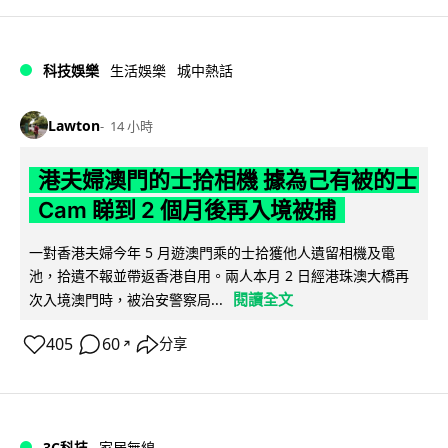
科技娛樂
生活娛樂
城中熱話
Lawton
14 小時
港夫婦澳門的士拾相機 據為己有被的士
Cam 睇到 2 個月後再入境被捕
一對香港夫婦今年 5 月遊澳門乘的士拾獲他人遺留相機及電
池，拾遺不報並帶返香港自用。兩人本月 2 日經港珠澳大橋再
閱讀全文
次入境澳門時，被治安警察局...
405
60
分享
↗
3C科技
家居無線