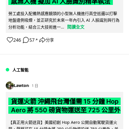
感無人機 擬加 AI 人臉識別精準執法
勞工處投入配備熱感應鏡頭的小型無人機進行高空巡邏以打擊
地盤違例吸煙，並正研究於未來一年內引入 AI 人臉識別與行為
閱讀全文
分析功能，結合三大技術進一...
246
57
分享
↗
人工智能
Lawton
1 日
貨運火箭 沖繩飛台灣僅需 15 分鐘 Hop
Aero 將 550 磅貨物運送至 725 公里外
【真正用火箭送貨】美國初創 Hop Aero 公開自動駕駛貨運火
箭，聲稱可在 15 分鐘內將 250 公斤物資投送 750 公里外，並