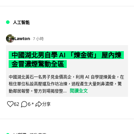
人工智能
Lawton
7 小時
中國湖北男自學 AI 「煉金術」 屋內煉
金冒濃煙驚動全區
中國湖北黃石一名男子見金價高企，利用 AI 自學提煉黃金，在
租住單位私設高壓爐及作坊冶煉，過程產生大量刺鼻濃煙，驚
閱讀全文
動鄰居報警。警方到場揭發整...
62
6
分享
↗