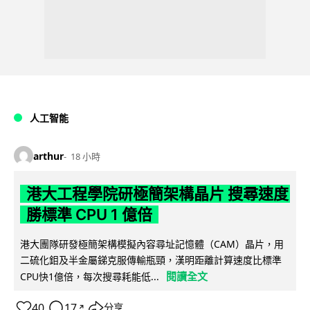
人工智能
arthur
18 小時
港大工程學院研極簡架構晶片 搜尋速度
勝標準 CPU 1 億倍
港大團隊研發極簡架構模擬內容尋址記憶體（CAM）晶片，用
二硫化鉬及半金屬銻克服傳輸瓶頸，漢明距離計算速度比標準
閱讀全文
CPU快1億倍，每次搜尋耗能低...
40
17
分享
↗