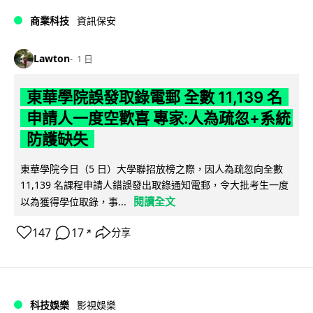
商業科技
資訊保安
Lawton
1 日
東華學院誤發取錄電郵 全數 11,139 名
申請人一度空歡喜 專家:人為疏忽+系統
防護缺失
東華學院今日（5 日）大學聯招放榜之際，因人為疏忽向全數
11,139 名課程申請人錯誤發出取錄通知電郵，令大批考生一度
閱讀全文
以為獲得學位取錄，事...
147
17
分享
↗
科技娛樂
影視娛樂