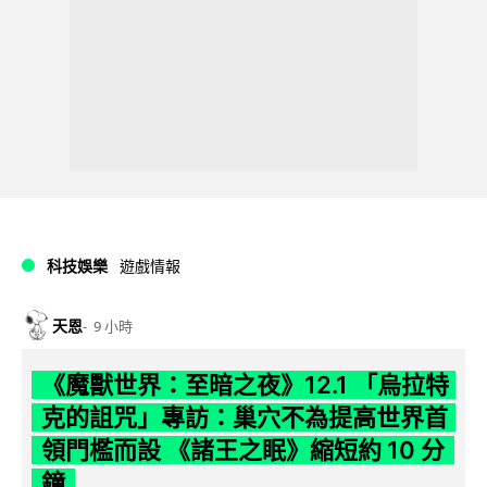
科技娛樂
遊戲情報
天恩
9 小時
《魔獸世界：至暗之夜》12.1 「烏拉特
克的詛咒」專訪：巢穴不為提高世界首
領門檻而設 《諸王之眠》縮短約 10 分
鐘