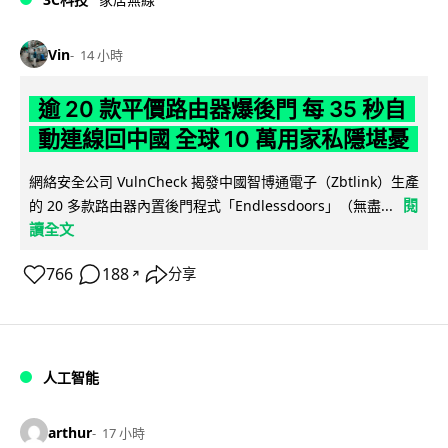
Vin
14 小時
逾 20 款平價路由器爆後門 每 35 秒自
動連線回中國 全球 10 萬用家私隱堪憂
網絡安全公司 VulnCheck 揭發中國智博通電子（Zbtlink）生產
閱
的 20 多款路由器內置後門程式「Endlessdoors」（無盡...
讀全文
766
188
分享
↗
人工智能
arthur
17 小時