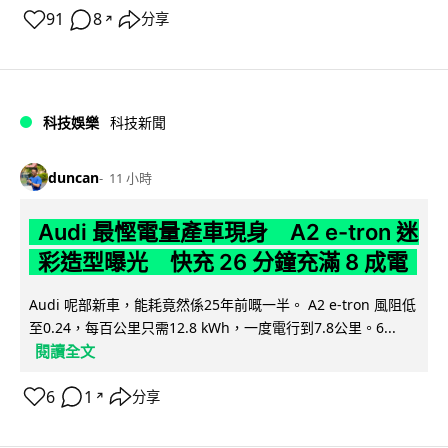
91
8
分享
↗
科技娛樂
科技新聞
duncan
11 小時
Audi 最慳電量產車現身 A2 e-tron 迷
彩造型曝光 快充 26 分鐘充滿 8 成電
Audi 呢部新車，能耗竟然係25年前嘅一半。 A2 e-tron 風阻低
至0.24，每百公里只需12.8 kWh，一度電行到7.8公里。6...
閱讀全文
6
1
分享
↗