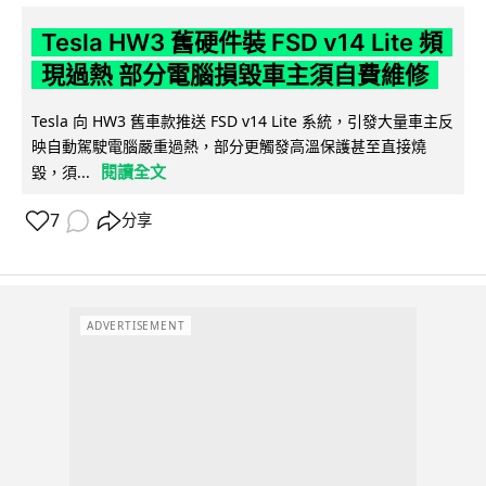
Tesla HW3 舊硬件裝 FSD v14 Lite 頻
現過熱 部分電腦損毀車主須自費維修
Tesla 向 HW3 舊車款推送 FSD v14 Lite 系統，引發大量車主反
映自動駕駛電腦嚴重過熱，部分更觸發高溫保護甚至直接燒
閱讀全文
毀，須...
7
分享
ADVERTISEMENT