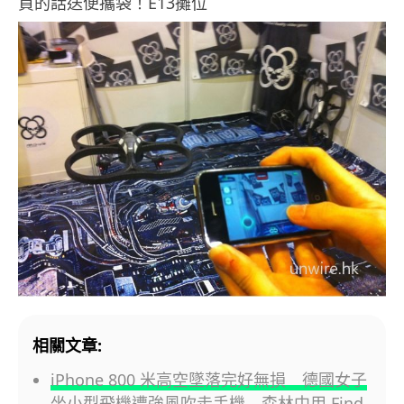
買的話送便攜袋！E13攤位
相關文章:
iPhone 800 米高空墜落完好無損 德國女子
坐小型飛機遭強風吹走手機 森林中用 Find