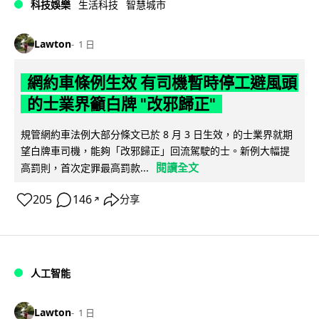
科技娛樂
生活科技
智慧城市
Lawton
1 日
網約車條例生效 有司機暫時停工避風頭
的士業界籲白牌 "改邪歸正"
規管網約車法例大部分條文已於 8 月 3 日生效，的士業界就期
望白牌車司機，能夠「改邪歸正」回流駕駛的士。新例大幅提
閱讀全文
高罰則，首次定罪最高罰款...
205
146
分享
↗
人工智能
Lawton
1 日