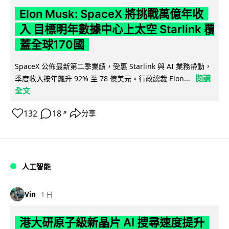
Elon Musk: SpaceX 將挑戰萬億年收
入 目標明年數據中心上太空 Starlink 覆
蓋全球170國
SpaceX 公佈最新第二季業績，受惠 Starlink 與 AI 業務帶動，
閱讀
季度收入按年飆升 92% 至 78 億美元。行政總裁 Elon...
全文
132
18
分享
↗
人工智能
Vin
1 日
港大研原子級新晶片 AI 搜尋速度提升