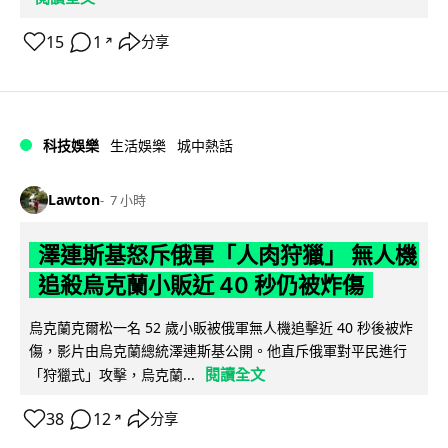
15
1
分享
↗
科技娛樂
生活娛樂
城中熱話
Lawton
7 小時
澤連斯基怒斥俄軍「人肉狩獵」 無人機
追殺烏克蘭小販近 40 秒仍被炸傷
烏克蘭克爾松一名 52 歲小販被俄軍無人機追擊近 40 秒後被炸
傷，影片由烏克蘭總統澤連斯基公開。他直斥俄軍對平民進行
閱讀全文
「狩獵式」攻擊，烏克蘭...
38
12
分享
↗