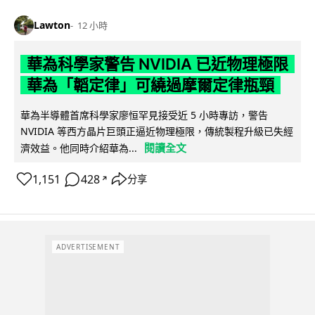
Lawton
12 小時
華為科學家警告 NVIDIA 已近物理極限
華為「韜定律」可繞過摩爾定律瓶頸
華為半導體首席科學家廖恒罕見接受近 5 小時專訪，警告
NVIDIA 等西方晶片巨頭正逼近物理極限，傳統製程升級已失經
閱讀全文
濟效益。他同時介紹華為...
1,151
428
分享
↗
ADVERTISEMENT