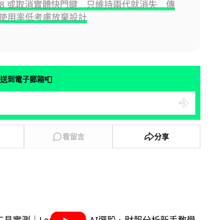
e 18 或取消實體快門鍵 只維持兩代就消失 傳
 因使用率低考慮放棄設計
📮
送到電子郵箱
看留言
分享