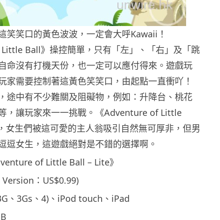
笑笑口的黃色波波，一定會大呼Kawaii！
 of Little Ball》操控簡單，只有「左」、「右」及「跳
自命沒有打機天份，也一定可以應付得來。遊戲玩
玩家需要控制著這黃色笑笑口，由起點一直衝吖！
，途中有不少難關及阻礙物，例如：升降台、桃花
讓玩家來一一挑戰。《Adventure of Little
20版，女生們被這可愛的主人翁吸引自然無可厚非，但男
逗逗女生，這遊戲絕對是不錯的選擇啊。
re of Little Ball – Lite》
 Version：US$0.99)
3G、3Gs、4)、iPod touch、iPad
B