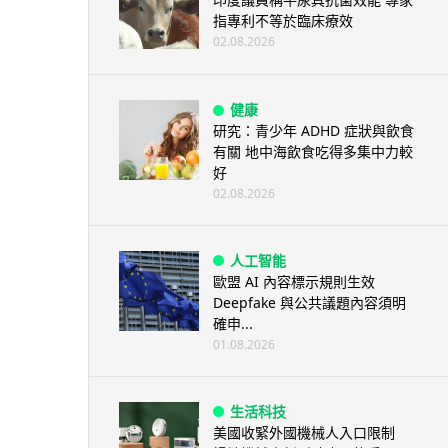
指專利不等於臨床療效
02.08.2026
健康
研究：青少年 ADHD 症狀與飲食
有關 地中海飲食吃得多集中力較
好
02.08.2026
人工智能
歐盟 AI 內容標示規則生效
Deepfake 與公共議題內容須明
確申...
01.08.2026
生活科技
美國收緊外國機械人入口限制