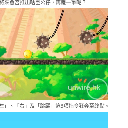
未知將來會否推出咕臣公仔，再賺一筆呢？
左」、「右」及「跳躍」這3項指令狂奔至終點。