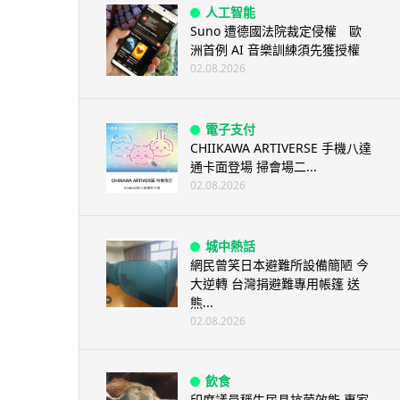
人工智能
Suno 遭德國法院裁定侵權 歐
洲首例 AI 音樂訓練須先獲授權
02.08.2026
電子支付
CHIIKAWA ARTIVERSE 手機八達
通卡面登場 掃會場二...
02.08.2026
城中熱話
網民曾笑日本避難所設備簡陋 今
大逆轉 台灣捐避難專用帳篷 送
熊...
02.08.2026
飲食
印度議員稱牛尿具抗菌效能 專家