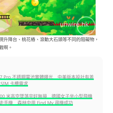
現升降台、桃花樁、滾動大石頭等不同的阻礙物，
戰啊。
e 17 Pro 不銹鋼電池實體曝光 中美版本設計有差
SIM 卡槽需求
e 800 米高空墜落完好無損 德國女子坐小型飛機
手機 森林中用 Find My 尋機成功