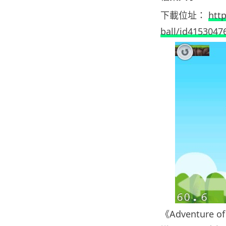
下載位址：
http
ball/id415304
《Adventure