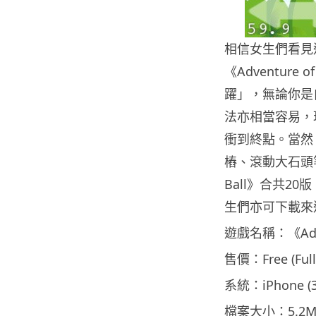
相信女生們看見這
《Adventure
躍」，無論你是
法亦相當容易，
衝到終點。當然
樁、滾動大石頭等，
Ball》合共
生們亦可下載來
遊戲名稱：《Adventu
售價：Free (Full
系統：iPhone (
檔案大小：5.2M