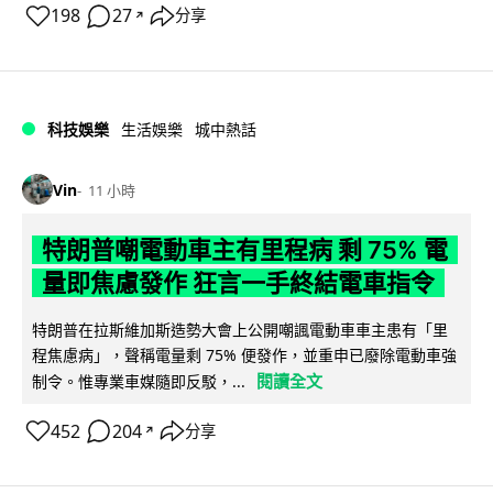
198
27
分享
↗
科技娛樂
生活娛樂
城中熱話
Vin
11 小時
特朗普嘲電動車主有里程病 剩 75% 電
量即焦慮發作 狂言一手終結電車指令
特朗普在拉斯維加斯造勢大會上公開嘲諷電動車車主患有「里
程焦慮病」，聲稱電量剩 75% 便發作，並重申已廢除電動車強
閱讀全文
制令。惟專業車媒隨即反駁，...
452
204
分享
↗