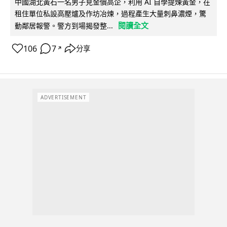
中國湖北黃石一名男子見金價高企，利用 AI 自學提煉黃金，在
租住單位私設高壓爐及作坊冶煉，過程產生大量刺鼻濃煙，驚
閱讀全文
動鄰居報警。警方到場揭發整...
106
7
分享
↗
ADVERTISEMENT