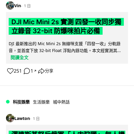
Vin
1 日
DJI Mic Mini 2s 實測 四發一收同步獨
立錄音 32-bit 防爆咪拍片必備
DJI 最新推出的 Mic Mini 2s 無線咪支援「四發一收」分軌錄
音，並首度下放 32-bit Float 浮點內錄功能。本文經實測其...
閱讀全文
251
1
分享
↗
科技娛樂
生活娛樂
城中熱話
Lawton
1 日