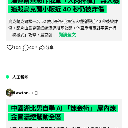
澤連斯基怒斥俄軍「人肉狩獵」 無人機
追殺烏克蘭小販近 40 秒仍被炸傷
烏克蘭克爾松一名 52 歲小販被俄軍無人機追擊近 40 秒後被炸
傷，影片由烏克蘭總統澤連斯基公開。他直斥俄軍對平民進行
閱讀全文
「狩獵式」攻擊，烏克蘭...
104
40
分享
↗
人工智能
Lawton
1 日
中國湖北男自學 AI 「煉金術」 屋內煉
金冒濃煙驚動全區