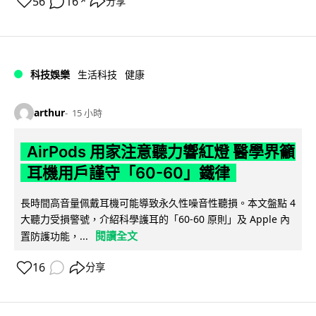
56
16
分享
↗
科技娛樂
生活科技
健康
arthur
15 小時
AirPods 用家注意聽力響紅燈 醫學界籲
耳機用戶謹守「60-60」鐵律
長時間高音量佩戴耳機可能導致永久性噪音性聽損。本文盤點 4
大聽力受損警號，介紹科學護耳的「60-60 原則」及 Apple 內
閱讀全文
置防護功能，...
16
分享