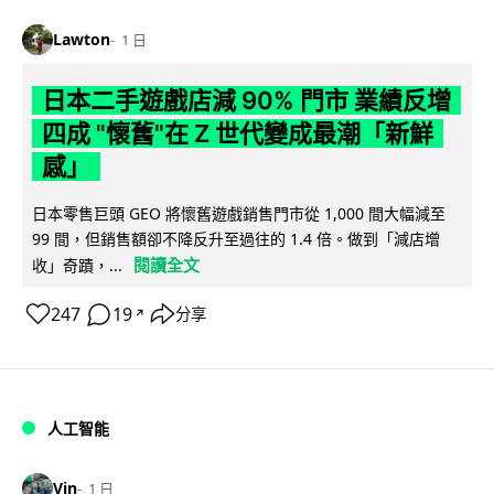
Lawton
1 日
日本二手遊戲店減 90% 門市 業績反增
四成 "懷舊"在 Z 世代變成最潮「新鮮
感」
日本零售巨頭 GEO 將懷舊遊戲銷售門市從 1,000 間大幅減至
99 間，但銷售額卻不降反升至過往的 1.4 倍。做到「減店增
閱讀全文
收」奇蹟，...
247
19
分享
↗
人工智能
Vin
1 日