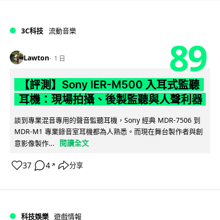
3C科技
流動音樂
89
Lawton
1 日
【評測】Sony IER-M500 入耳式監聽
耳機：現場拍攝、後製監聽與人聲利器
談到專業混音專用的聲音監聽耳機，Sony 經典 MDR-7506 到
MDR-M1 專業錄音室耳機都為人熟悉。而現在舞台製作者與創
閱讀全文
意影像製作...
37
4
分享
↗
科技娛樂
遊戲情報