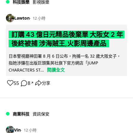
科技娛樂
影視娛樂
Lawton
12 小時
訂購 43 億日元精品後棄單 大阪女 2 年
後終被捕 涉海賊王,火影周邊產品
日本警視廳神田署 8 月 6 日公布，拘捕一名 32 歲大阪女子，
指她涉嫌在出版巨頭集英社旗下官方網店「JUMP
閱讀全文
CHARACTERS ST...
55
8
分享
↗
商業科技
資訊保安
Vin
12 小時