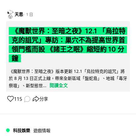
天恩
1 日
《魔獸世界：至暗之夜》12.1 「烏拉特
克的詛咒」專訪：巢穴不為提高世界首
領門檻而設 《諸王之眠》縮短約 10 分
鐘
《魔獸世界：至暗之夜》版本更新 12.1「烏拉特克的詛咒」將
於 8 月 13 日正式上線，帶來全新區域「盤蛇島」、地城「毒牙
閱讀全文
祭壇」、新型態世...
115
分享
科技娛樂
遊戲情報