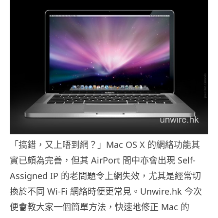
「搞錯，又上唔到網？」Mac OS X 的網絡功能其
實已頗為完善，但其 AirPort 間中亦會出現 Self-
Assigned IP 的老問題令上網失效，尤其是經常切
換於不同 Wi-Fi 網絡時便更常見。Unwire.hk 今次
便會教大家一個簡單方法，快速地修正 Mac 的