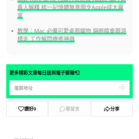
責人解釋 統一記憶體無意間令Apple成大贏
家
教學：Mac 必備可愛桌面寵物 貓眼睛會跟游
標走 工作解悶療癒神器
📮
更多精彩文章每日送到電子郵箱
讚好
0
看留言
分享