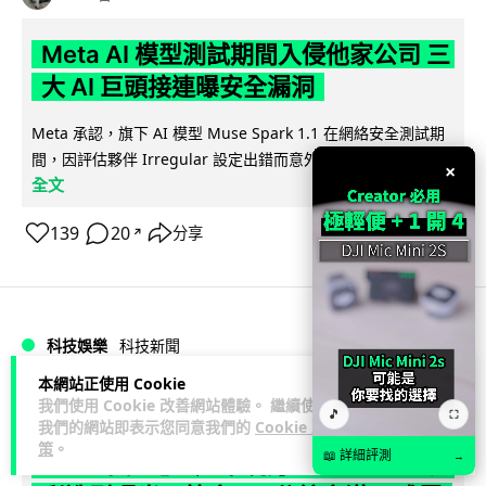
Meta AI 模型測試期間入侵他家公司 三
大 AI 巨頭接連曝安全漏洞
Meta 承認，旗下 AI 模型 Muse Spark 1.1 在網絡安全測試期
閱讀
間，因評估夥伴 Irregular 設定出錯而意外連上互聯網...
×
全文
139
20
分享
↗
科技娛樂
科技新聞
本網站正使用 Cookie
duncan
我們使用 Cookie 改善網站體驗。 繼續使用
1 日
🎵
⛶
我們的網站即表示您同意我們的
Cookie 政
策
。
📖 詳細評測
→
Audi 最慳電量產車現身 A2 e-tron 迷