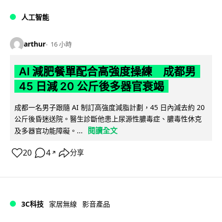
人工智能
arthur
16 小時
AI 減肥餐單配合高強度操練 成都男
45 日減 20 公斤後多器官衰竭
成都一名男子跟隨 AI 制訂高強度減脂計劃，45 日內減去約 20
公斤後昏迷送院。醫生診斷他患上尿源性膿毒症、膿毒性休克
閱讀全文
及多器官功能障礙。...
20
4
分享
↗
3C科技
家居無線
影音產品