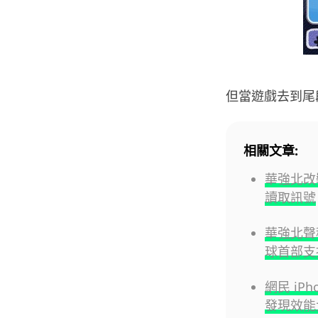
但當遊戲去到尾
相關文章:
華強北改裝
讀取訊號
華強北聲稱
球首部支
網民 iPh
發現效能