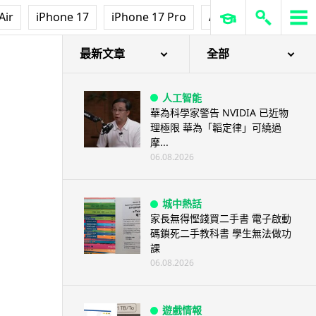
Air
iPhone 17
iPhone 17 Pro
AirPods Pro 3
Ap
最新文章
全部
人工智能
華為科學家警告 NVIDIA 已近物
理極限 華為「韜定律」可繞過
摩...
06.08.2026
城中熱話
家長無得慳錢買二手書 電子啟動
碼鎖死二手教科書 學生無法做功
課
06.08.2026
遊戲情報