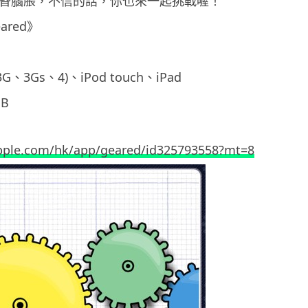
頭昏腦脹，不信的話，你也來一起挑戰喔！
red》
3G、3Gs、4)、iPod touch、iPad
B
apple.com/hk/app/geared/id325793558?mt=8