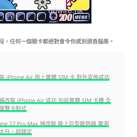
段，任何一個關卡都絕對會令你感到頭昏腦脹。
 iPhone Air 用上實體 SIM 卡 對外宣佈成功
改裝 iPhone Air 成功 加設實體 SIM 卡槽 全
援雙卡制式
one 17 Pro Max 神改裝 裝上巨型散熱器 實測
大升、超穩定