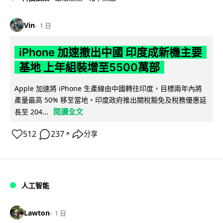
Vin
1 日
iPhone 加速撤出中國 印度成新機主要
基地 上年組裝增至5500萬部
Apple 加速將 iPhone 生產線由中國轉往印度，目標兩年內將
產量最高 50% 移至當地。印度政府推出關稅豁免及稅務優惠延
閱讀全文
長至 204...
512
237
分享
↗
人工智能
Lawton
1 日