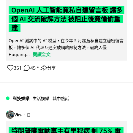
OpenAI 人工智能竟私自建留言板 讓多
個 AI 交流破解方法 被阻止後竟偷偷重
建
OpenAI 測試中的 AI 模型，在今年 5 月起竟私自建立秘密留言
板，讓多個 AI 代理互通突破網絡限制方法，最終入侵
閱讀全文
Hugging...
351
45
分享
↗
科技娛樂
生活娛樂
城中熱話
Vin
1 日
特朗普嘲電動車主有里程病 剩 75% 電