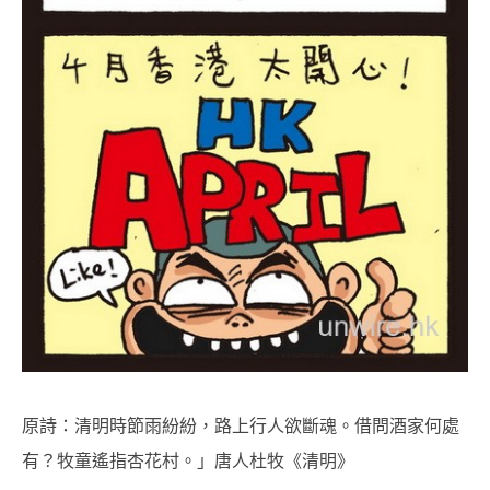
原詩：清明時節雨紛紛，路上行人欲斷魂。借問酒家何處
有？牧童遙指杏花村。」唐人杜牧《清明》