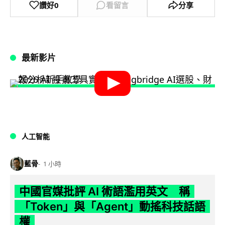
讚好
0
看留言
分享
最新影片
人工智能
藍骨
1 小時
中國官媒批評 AI 術語濫用英文 稱
「Token」與「Agent」動搖科技話語
權