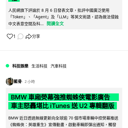
人民網旗下評論於 8 月 6 日發表文章，批評中國廣泛使用
「Token」、「Agent」及「LLM」等英文術語，認為做法侵蝕
閱讀全文
中文表意空間及科...
1
分享
科技娛樂
生活科技
汽車科技
藍骨
2 小時
BMW 車廂熒幕強推蜘蛛俠電影廣告
車主怒轟堪比 iTunes 送 U2 專輯翻版
BMW 近日透過無線更新向全球逾 70 個市場車輛中控熒幕推送
《蜘蛛俠：英雄重生》宣傳動畫，啟動車輛即彈出通知，觸發