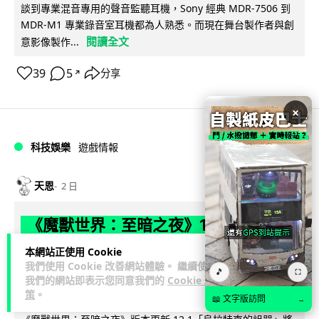
談到專業混音專用的聲音監聽耳機，Sony 經典 MDR-7506 到
MDR-M1 專業錄音室耳機都為人熟悉。而現在舞台製作者與創
閱讀全文
意影像製作...
39
5
分享
↗
×
科技娛樂
遊戲情報
天恩
2 日
《魔獸世界：至暗之夜》12.1 「烏拉特
克的詛咒」專訪：巢穴不為提高世界首
本網站正使用 Cookie
領門檻而設 《諸王之眠》縮短約 10 分
我們使用 Cookie 改善網站體驗。 繼續使用
🎵
⛶
我們的網站即表示您同意我們的
Cookie 政
鐘
策
。
📖 文字版訪問
→