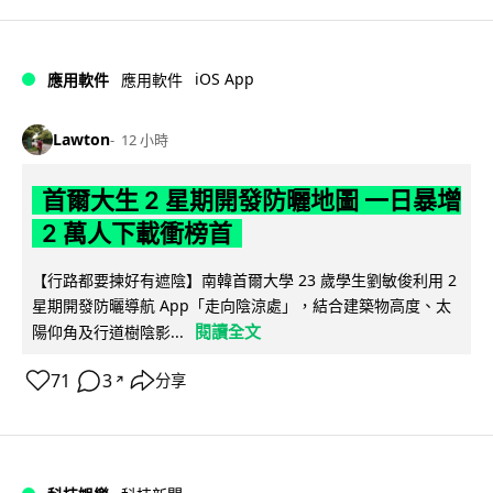
iOS App
應用軟件
應用軟件
Lawton
12 小時
首爾大生 2 星期開發防曬地圖 一日暴增
2 萬人下載衝榜首
【行路都要揀好有遮陰】南韓首爾大學 23 歲學生劉敏俊利用 2
星期開發防曬導航 App「走向陰涼處」，結合建築物高度、太
閱讀全文
陽仰角及行道樹陰影...
71
3
分享
↗