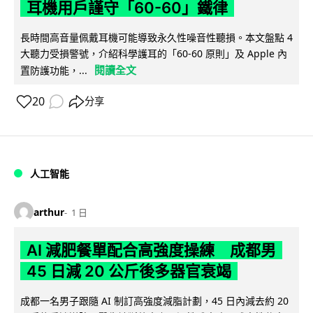
耳機用戶謹守「60-60」鐵律
長時間高音量佩戴耳機可能導致永久性噪音性聽損。本文盤點 4
大聽力受損警號，介紹科學護耳的「60-60 原則」及 Apple 內
閱讀全文
置防護功能，...
20
分享
人工智能
arthur
1 日
AI 減肥餐單配合高強度操練 成都男
45 日減 20 公斤後多器官衰竭
成都一名男子跟隨 AI 制訂高強度減脂計劃，45 日內減去約 20