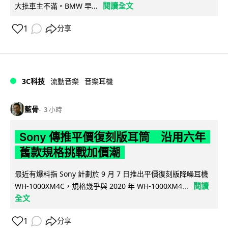
閱讀全文
大批車主不滿。BMW 早...
1
分享
3C科技
流動音樂
音樂耳機
藍骨
3 小時
Sony 傳推平價復刻版耳筒 沿用六年
舊款規格挑戰加價潮
最近有爆料指 Sony 計劃於 9 月 7 日推出平價復刻版降噪耳機
閱讀
WH-1000XM4C，規格幾乎與 2020 年 WH-1000XM4...
全文
1
分享