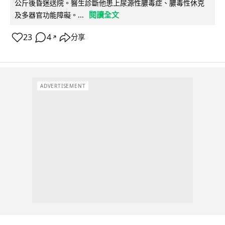
公斤後昏迷送院。醫生診斷他患上尿源性膿毒症、膿毒性休克
閱讀全文
及多器官功能障礙。...
23
4
分享
↗
ADVERTISEMENT