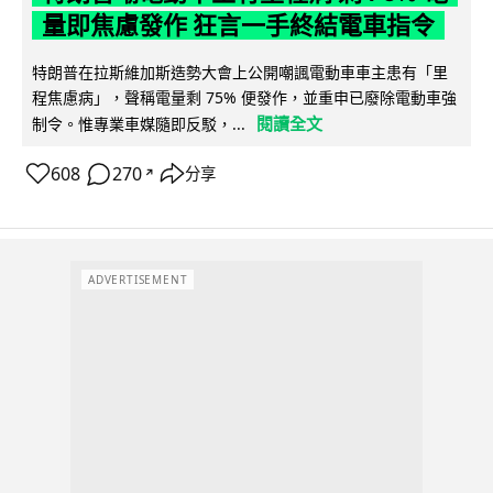
量即焦慮發作 狂言一手終結電車指令
特朗普在拉斯維加斯造勢大會上公開嘲諷電動車車主患有「里
程焦慮病」，聲稱電量剩 75% 便發作，並重申已廢除電動車強
閱讀全文
制令。惟專業車媒隨即反駁，...
608
270
分享
↗
ADVERTISEMENT