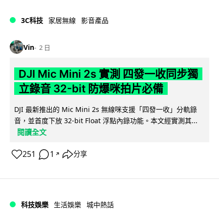
3C科技
家居無線
影音產品
Vin
2 日
DJI Mic Mini 2s 實測 四發一收同步獨
立錄音 32-bit 防爆咪拍片必備
DJI 最新推出的 Mic Mini 2s 無線咪支援「四發一收」分軌錄
音，並首度下放 32-bit Float 浮點內錄功能。本文經實測其...
閱讀全文
251
1
分享
↗
科技娛樂
生活娛樂
城中熱話