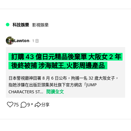
科技娛樂
影視娛樂
Lawton
1 日
訂購 43 億日元精品後棄單 大阪女 2 年
後終被捕 涉海賊王,火影周邊產品
日本警視廳神田署 8 月 6 日公布，拘捕一名 32 歲大阪女子，
指她涉嫌在出版巨頭集英社旗下官方網店「JUMP
閱讀全文
CHARACTERS ST...
75
9
分享
↗