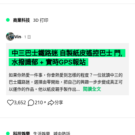
商業科技
3D 打印
Vin
1 日
中三巴士鐵路迷 自製紙皮遙控巴士 門,
水撥識郁 + 實時GPS報站
如果你熱愛一件事，你會熱愛到怎樣的程度？一位就讀中三的
巴士鐵路迷，選擇由零開始，把自己的興趣一步步變成真正可
閱讀全文
以運作的作品。他以紙皮親手製作出...
3,652
210
分享
↗
科技娛樂
生活娛樂
城中熱話