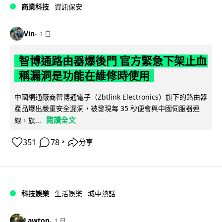
商業科技
資訊保安
Vin
1 日
智博通路由器爆後門 官方緊急下架止血
稱漏洞是功能在維修時使用
中國網通廠商智博通電子（Zbtlink Electronics）旗下的路由器
產品爆出嚴重安全漏洞，被發現每 35 秒便會與中國伺服器連
閱讀全文
線，旗...
351
78
分享
↗
科技娛樂
生活娛樂
城中熱話
Lawton
1 日