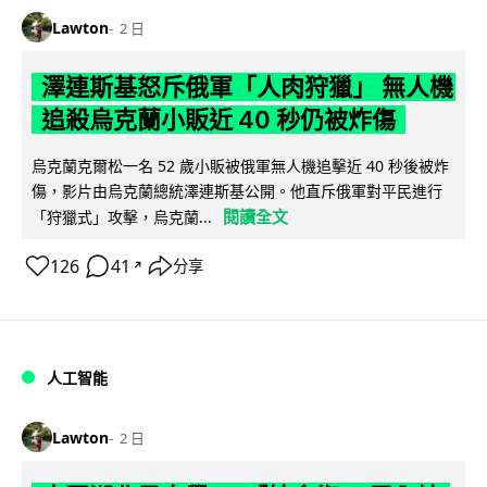
Lawton
2 日
澤連斯基怒斥俄軍「人肉狩獵」 無人機
追殺烏克蘭小販近 40 秒仍被炸傷
烏克蘭克爾松一名 52 歲小販被俄軍無人機追擊近 40 秒後被炸
傷，影片由烏克蘭總統澤連斯基公開。他直斥俄軍對平民進行
閱讀全文
「狩獵式」攻擊，烏克蘭...
126
41
分享
↗
人工智能
Lawton
2 日