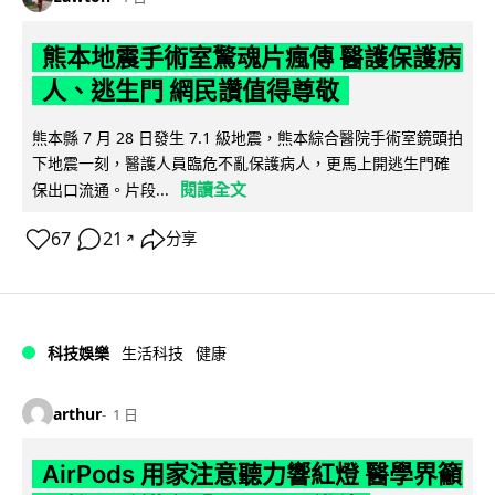
熊本地震手術室驚魂片瘋傳 醫護保護病
人、逃生門 網民讚值得尊敬
熊本縣 7 月 28 日發生 7.1 級地震，熊本綜合醫院手術室鏡頭拍
下地震一刻，醫護人員臨危不亂保護病人，更馬上開逃生門確
閱讀全文
保出口流通。片段...
67
21
分享
↗
科技娛樂
生活科技
健康
arthur
1 日
AirPods 用家注意聽力響紅燈 醫學界籲