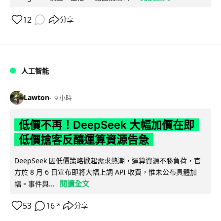
12
分享
人工智能
Lawton
9 小時
低價不再！DeepSeek 大幅加價在即
低價搶客反釀運算資源告急
DeepSeek 因低價策略掀起需求熱潮，運算資源不勝負荷，官
方於 8 月 6 日宣布即將大幅上調 API 收費，惟未公布具體加
閱讀全文
幅。事件與...
53
16
分享
↗