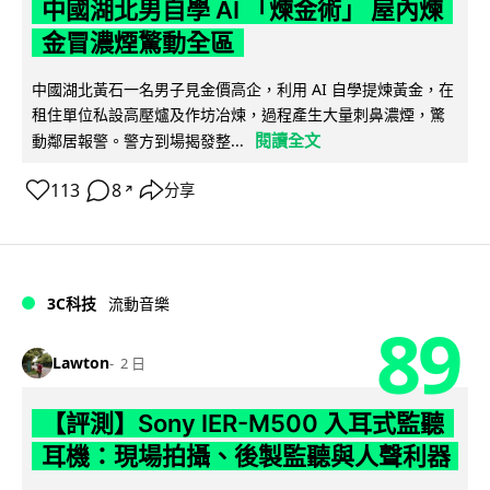
中國湖北男自學 AI 「煉金術」 屋內煉
金冒濃煙驚動全區
中國湖北黃石一名男子見金價高企，利用 AI 自學提煉黃金，在
租住單位私設高壓爐及作坊冶煉，過程產生大量刺鼻濃煙，驚
閱讀全文
動鄰居報警。警方到場揭發整...
113
8
分享
↗
3C科技
流動音樂
89
Lawton
2 日
【評測】Sony IER-M500 入耳式監聽
耳機：現場拍攝、後製監聽與人聲利器