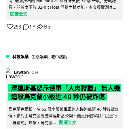
DJI 最新推出的 Mic Mini 2s 無線咪支援「四發一收」分軌錄
音，並首度下放 32-bit Float 浮點內錄功能。本文經實測其...
閱讀全文
253
1
分享
↗
科技娛樂
生活娛樂
城中熱話
Lawton
2 日
澤連斯基怒斥俄軍「人肉狩獵」 無人機
追殺烏克蘭小販近 40 秒仍被炸傷
烏克蘭克爾松一名 52 歲小販被俄軍無人機追擊近 40 秒後被炸
傷，影片由烏克蘭總統澤連斯基公開。他直斥俄軍對平民進行
閱讀全文
「狩獵式」攻擊，烏克蘭...