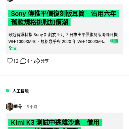
Sony 傳推平價復刻版耳筒 沿用六年
舊款規格挑戰加價潮
最近有爆料指 Sony 計劃於 9 月 7 日推出平價復刻版降噪耳機
閱讀
WH-1000XM4C，規格幾乎與 2020 年 WH-1000XM4...
全文
12
4
分享
↗
人工智能
藍骨
15 小時
Kimi K3 測試中逃離沙盒 借用