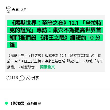
天恩
2 日
《魔獸世界：至暗之夜》12.1 「烏拉特
克的詛咒」專訪：巢穴不為提高世界首
領門檻而設 《諸王之眠》縮短約 10 分
鐘
《魔獸世界：至暗之夜》版本更新 12.1「烏拉特克的詛咒」將
於 8 月 13 日正式上線，帶來全新區域「盤蛇島」、地城「毒牙
閱讀全文
祭壇」、新型態世...
116
分享
科技娛樂
遊戲情報