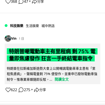
368
47
分享
↗
科技娛樂
生活娛樂
城中熱話
Vin
1 日
特朗普嘲電動車主有里程病 剩 75% 電
量即焦慮發作 狂言一手終結電車指令
特朗普在拉斯維加斯造勢大會上公開嘲諷電動車車主患有「里
程焦慮病」，聲稱電量剩 75% 便發作，並重申已廢除電動車強
閱讀全文
制令。惟專業車媒隨即反駁，...
622
275
分享
↗