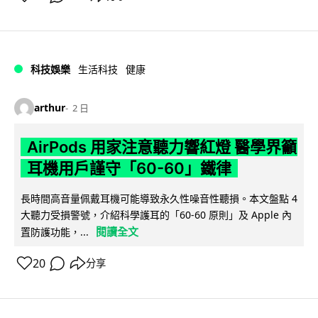
科技娛樂
生活科技
健康
arthur
2 日
AirPods 用家注意聽力響紅燈 醫學界籲
耳機用戶謹守「60-60」鐵律
長時間高音量佩戴耳機可能導致永久性噪音性聽損。本文盤點 4
大聽力受損警號，介紹科學護耳的「60-60 原則」及 Apple 內
閱讀全文
置防護功能，...
20
分享