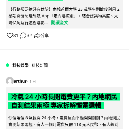
【行路都要揀好有遮陰】南韓首爾大學 23 歲學生劉敏俊利用 2
星期開發防曬導航 App「走向陰涼處」，結合建築物高度、太
閱讀全文
陽仰角及行道樹陰影...
81
3
分享
↗
科技娛樂
科技新聞
arthur
1 日
冷氣 24 小時長開電費更平？內地網民
自測結果兩極 專家拆解慳電邏輯
你信唔信冷氣長開 24 小時，電費反而平過開開關關？內地網民
實測結果兩極，有人一個月電費只需 118 元人民幣，有人飆到