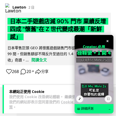
Lawton
2 日
日本二手遊戲店減 90% 門市 業績反增
四成 "懷舊"在 Z 世代變成最潮「新鮮
感」
×
日本零售巨頭 GEO 將懷舊遊戲銷售門市從 1,000 間大幅減至
99 間，但銷售額卻不降反升至過往的 1.4 倍。做到「減店增
閱讀全文
收」奇蹟，...
268
20
分享
↗
本網站正使用 Cookie
我們使用 Cookie 改善網站體驗。 繼續使用
ADVERTISEMENT
🎵
⛶
我們的網站即表示您同意我們的
Cookie 政
策
。
📖 詳細評測
→