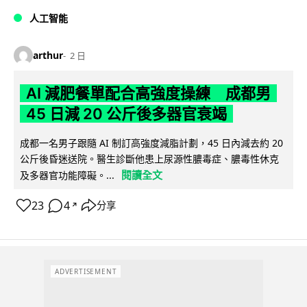
人工智能
arthur
2 日
AI 減肥餐單配合高強度操練 成都男
45 日減 20 公斤後多器官衰竭
成都一名男子跟隨 AI 制訂高強度減脂計劃，45 日內減去約 20
公斤後昏迷送院。醫生診斷他患上尿源性膿毒症、膿毒性休克
閱讀全文
及多器官功能障礙。...
23
4
分享
↗
ADVERTISEMENT