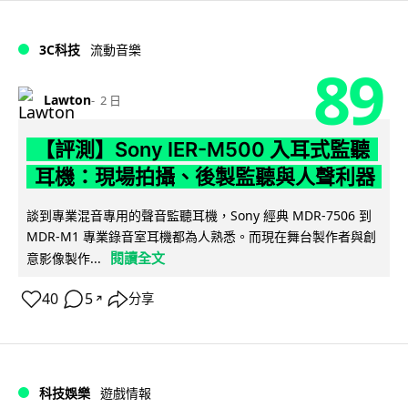
3C科技
流動音樂
89
Lawton
2 日
【評測】Sony IER-M500 入耳式監聽
耳機：現場拍攝、後製監聽與人聲利器
談到專業混音專用的聲音監聽耳機，Sony 經典 MDR-7506 到
MDR-M1 專業錄音室耳機都為人熟悉。而現在舞台製作者與創
閱讀全文
意影像製作...
40
5
分享
↗
科技娛樂
遊戲情報