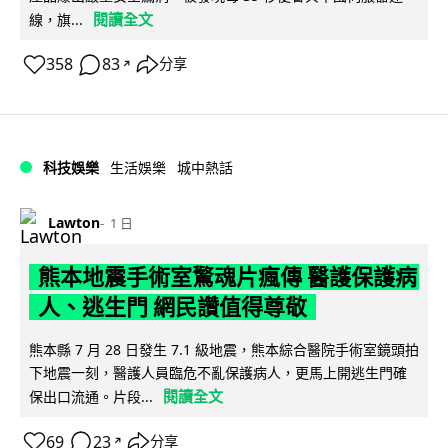
閱讀全文
線，旗...
358
83
分享
↗
科技娛樂
生活娛樂
城中熱話
Lawton
1 日
熊本地震手術室驚魂片瘋傳 醫護保護病
人、逃生門 網民讚值得尊敬
熊本縣 7 月 28 日發生 7.1 級地震，熊本綜合醫院手術室鏡頭拍
下地震一刻，醫護人員臨危不亂保護病人，更馬上開逃生門確
閱讀全文
保出口流通。片段...
69
23
分享
↗