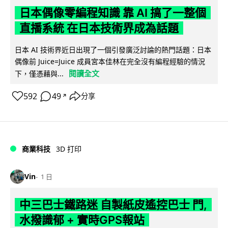
日本偶像零編程知識 靠 AI 搞了一整個
直播系統 在日本技術界成為話題
日本 AI 技術界近日出現了一個引發廣泛討論的熱門話題：日本
偶像前 Juice=Juice 成員宮本佳林在完全沒有編程經驗的情況
閱讀全文
下，僅憑藉與...
592
49
分享
↗
商業科技
3D 打印
Vin
1 日
中三巴士鐵路迷 自製紙皮遙控巴士 門,
水撥識郁 + 實時GPS報站