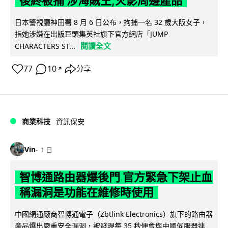
後終被捕 涉海賊王,火影周邊產品
日本警視廳神田署 8 月 6 日公布，拘捕一名 32 歲大阪女子，
指她涉嫌在出版巨頭集英社旗下官方網店「JUMP
閱讀全文
CHARACTERS ST...
77
10
分享
↗
商業科技
資訊保安
Vin
1 日
智博通路由器爆後門 官方緊急下架止血
稱漏洞是功能在維修時使用
中國網通廠商智博通電子（Zbtlink Electronics）旗下的路由器
產品爆出嚴重安全漏洞，被發現每 35 秒便會與中國伺服器連