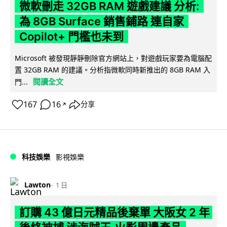
微軟刪走 32GB RAM 遊戲建議 分析:
為 8GB Surface 銷售鋪路 連自家
Copilot+ 門檻也未到
Microsoft 被發現靜靜刪除官方網站上，對遊戲玩家要為電腦配
置 32GB RAM 的建議。分析指微軟同時新推出的 8GB RAM 入
閱讀全文
門...
167
16
分享
↗
科技娛樂
影視娛樂
Lawton
1 日
訂購 43 億日元精品後棄單 大阪女 2 年