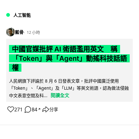
人工智能
藍骨
12 小時
中國官媒批評 AI 術語濫用英文 稱
「Token」與「Agent」動搖科技話語
權
人民網旗下評論於 8 月 6 日發表文章，批評中國廣泛使用
「Token」、「Agent」及「LLM」等英文術語，認為做法侵蝕
閱讀全文
中文表意空間及科...
271
84
分享
↗