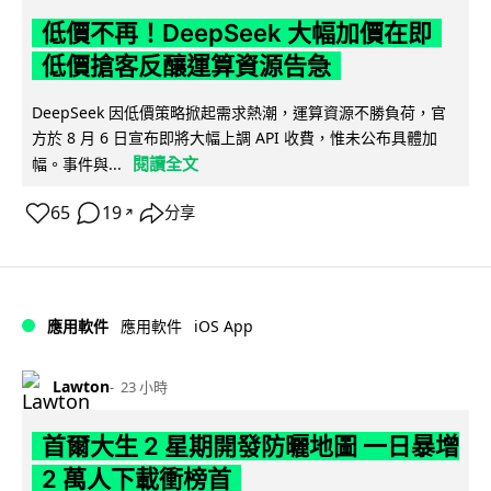
低價不再！DeepSeek 大幅加價在即
低價搶客反釀運算資源告急
DeepSeek 因低價策略掀起需求熱潮，運算資源不勝負荷，官
方於 8 月 6 日宣布即將大幅上調 API 收費，惟未公布具體加
閱讀全文
幅。事件與...
65
19
分享
↗
iOS App
應用軟件
應用軟件
Lawton
23 小時
首爾大生 2 星期開發防曬地圖 一日暴增
2 萬人下載衝榜首