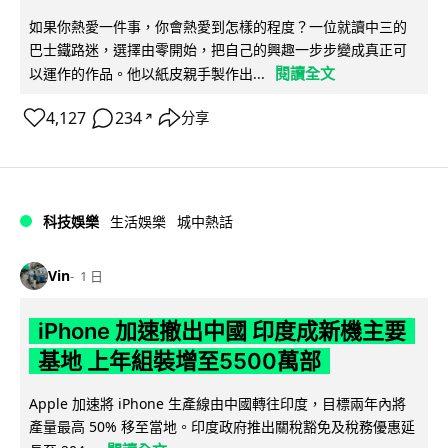
如果你熱愛一件事，你會熱愛到怎樣的程度？一位就讀中三的
巴士鐵路迷，選擇由零開始，把自己的興趣一步步變成真正可
閱讀全文
以運作的作品。他以紙皮親手製作出...
4,127
234
分享
↗
科技娛樂
生活娛樂
城中熱話
Vin
1 日
iPhone 加速撤出中國 印度成新機主要
基地 上年組裝增至5500萬部
Apple 加速將 iPhone 生產線由中國轉往印度，目標兩年內將
產量最高 50% 移至當地。印度政府推出關稅豁免及稅務優惠延