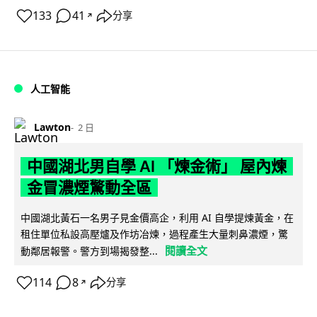
133
41
分享
↗
人工智能
Lawton
2 日
中國湖北男自學 AI 「煉金術」 屋內煉
金冒濃煙驚動全區
中國湖北黃石一名男子見金價高企，利用 AI 自學提煉黃金，在
租住單位私設高壓爐及作坊冶煉，過程產生大量刺鼻濃煙，驚
閱讀全文
動鄰居報警。警方到場揭發整...
114
8
分享
↗