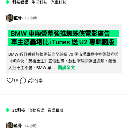
科技娛樂
生活科技
汽車科技
藍骨
13 小時
BMW 車廂熒幕強推蜘蛛俠電影廣告
車主怒轟堪比 iTunes 送 U2 專輯翻版
BMW 近日透過無線更新向全球逾 70 個市場車輛中控熒幕推送
《蜘蛛俠：英雄重生》宣傳動畫，啟動車輛即彈出通知，觸發
閱讀全文
大批車主不滿。BMW 早...
18
分享
3C科技
流動音樂
音樂耳機
藍骨
14 小時