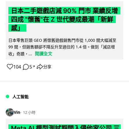
日本二手遊戲店減 90% 門市 業績反增
四成 "懷舊"在 Z 世代變成最潮「新鮮
感」
日本零售巨頭 GEO 將懷舊遊戲銷售門市從 1,000 間大幅減至
99 間，但銷售額卻不降反升至過往的 1.4 倍。做到「減店增
閱讀全文
收」奇蹟，...
104
5
分享
↗
人工智能
Vin
12 小時
Meta AI 模型測試期間入侵他家公司 三