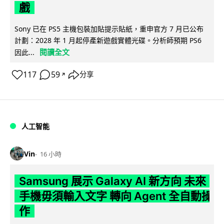
戲
Sony 已在 PS5 主機包裝加貼提示貼紙，重申官方 7 月已公布
計劃：2028 年 1 月起停產新遊戲實體光碟。分析師預期 PS6
閱讀全文
因此...
117
59
分享
↗
人工智能
Vin
16 小時
Samsung 展示 Galaxy AI 新方向 未來
手機毋須輸入文字 轉向 Agent 全自動操
作