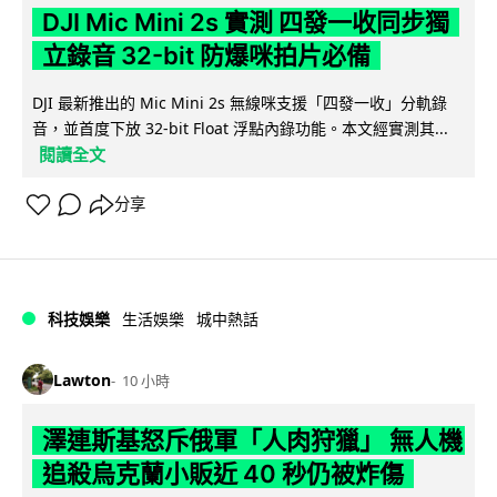
DJI Mic Mini 2s 實測 四發一收同步獨
立錄音 32-bit 防爆咪拍片必備
DJI 最新推出的 Mic Mini 2s 無線咪支援「四發一收」分軌錄
音，並首度下放 32-bit Float 浮點內錄功能。本文經實測其...
閱讀全文
分享
科技娛樂
生活娛樂
城中熱話
Lawton
10 小時
澤連斯基怒斥俄軍「人肉狩獵」 無人機
追殺烏克蘭小販近 40 秒仍被炸傷