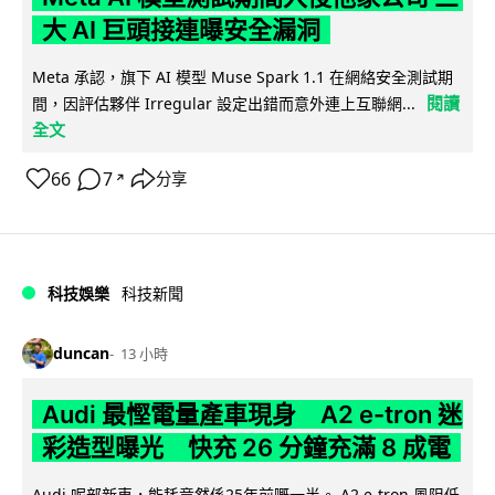
大 AI 巨頭接連曝安全漏洞
Meta 承認，旗下 AI 模型 Muse Spark 1.1 在網絡安全測試期
閱讀
間，因評估夥伴 Irregular 設定出錯而意外連上互聯網...
全文
66
7
分享
↗
科技娛樂
科技新聞
duncan
13 小時
Audi 最慳電量產車現身 A2 e-tron 迷
彩造型曝光 快充 26 分鐘充滿 8 成電
Audi 呢部新車，能耗竟然係25年前嘅一半。 A2 e-tron 風阻低