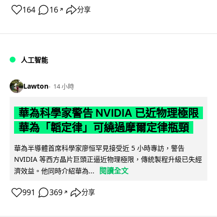
164
16
分享
↗
人工智能
Lawton
14 小時
華為科學家警告 NVIDIA 已近物理極限
華為「韜定律」可繞過摩爾定律瓶頸
華為半導體首席科學家廖恒罕見接受近 5 小時專訪，警告
NVIDIA 等西方晶片巨頭正逼近物理極限，傳統製程升級已失經
閱讀全文
濟效益。他同時介紹華為...
991
369
分享
↗