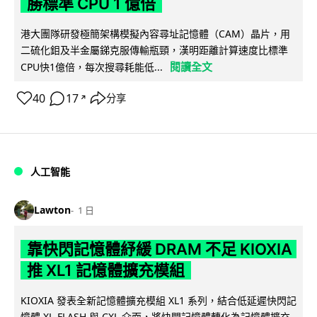
勝標準 CPU 1 億倍
港大團隊研發極簡架構模擬內容尋址記憶體（CAM）晶片，用
二硫化鉬及半金屬銻克服傳輸瓶頸，漢明距離計算速度比標準
閱讀全文
CPU快1億倍，每次搜尋耗能低...
40
17
分享
↗
人工智能
Lawton
1 日
靠快閃記憶體紓緩 DRAM 不足 KIOXIA
推 XL1 記憶體擴充模組
KIOXIA 發表全新記憶體擴充模組 XL1 系列，結合低延遲快閃記
憶體 XL-FLASH 與 CXL 介面，將快閃記憶體轉化為記憶體擴充