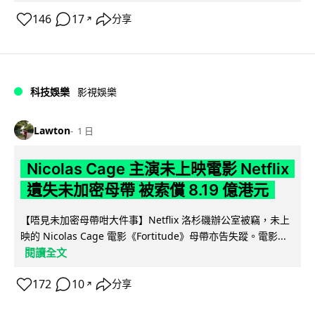
146
17
分享
↗
科技娛樂
影視娛樂
Lawton
1 日
Nicolas Cage 主演未上映電影 Netflix
遺失未加密母帶 被索償 8.19 億港元
【唔見未加密母帶咁大件事】Netflix 洛杉磯辦公室被竊，未上
映的 Nicolas Cage 電影《Fortitude》母帶亦告失蹤。電影...
閱讀全文
172
10
分享
↗