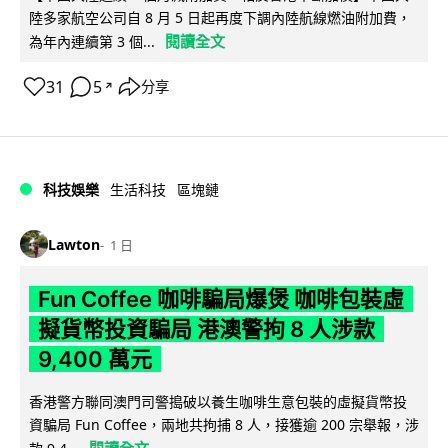
陸多家航空公司自 8 月 5 日起再度下調內陸航線燃油附加費，
閱讀全文
為年內連續第 3 個...
31
5
分享
↗
科技娛樂
生活科技
區塊鏈
Lawton
1 日
Fun Coffee 咖啡騙局爆煲 咖啡包裝虛
擬貨幣投資騙局 港澳警拘 8 人涉款
9,400 萬元
香港警方聯同澳門司警搗破以養生咖啡生意包裝的虛擬貨幣投
資騙局 Fun Coffee，兩地共拘捕 8 人，接獲逾 200 宗舉報，涉