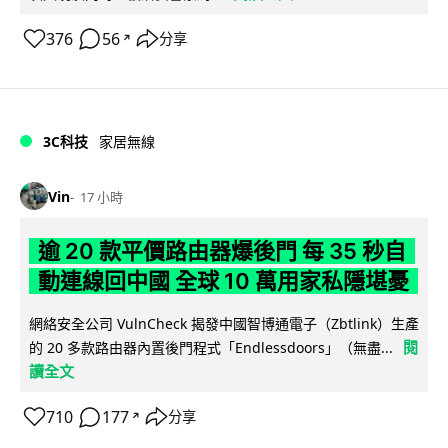
376
56
分享
↗
3C科技
家居無線
Vin
17 小時
逾 20 款平價路由器爆後門 每 35 秒自
動連線回中國 全球 10 萬用家私隱堪憂
網絡安全公司 VulnCheck 揭發中國智博通電子（Zbtlink）生產
閱
的 20 多款路由器內置後門程式「Endlessdoors」（無盡...
讀全文
710
177
分享
↗