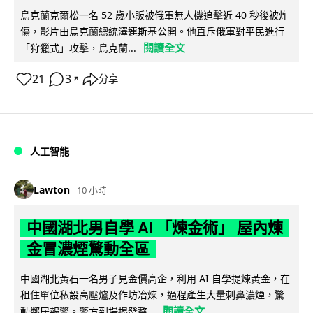
烏克蘭克爾松一名 52 歲小販被俄軍無人機追擊近 40 秒後被炸
傷，影片由烏克蘭總統澤連斯基公開。他直斥俄軍對平民進行
閱讀全文
「狩獵式」攻擊，烏克蘭...
21
3
分享
↗
人工智能
Lawton
10 小時
中國湖北男自學 AI 「煉金術」 屋內煉
金冒濃煙驚動全區
中國湖北黃石一名男子見金價高企，利用 AI 自學提煉黃金，在
租住單位私設高壓爐及作坊冶煉，過程產生大量刺鼻濃煙，驚
閱讀全文
動鄰居報警。警方到場揭發整...