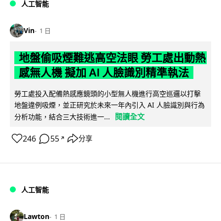
人工智能
Vin
1 日
地盤偷吸煙難逃高空法眼 勞工處出動熱
感無人機 擬加 AI 人臉識別精準執法
勞工處投入配備熱感應鏡頭的小型無人機進行高空巡邏以打擊
地盤違例吸煙，並正研究於未來一年內引入 AI 人臉識別與行為
閱讀全文
分析功能，結合三大技術進一...
246
55
分享
↗
人工智能
Lawton
1 日