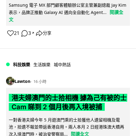
Samsung 電子 MX 部門顧客體驗辦公室主管兼副總裁 Jay Kim
閱讀全
表示，品牌正推動 Galaxy AI 邁向全自動化 Agent...
文
21
3
分享
↗
科技娛樂
生活娛樂
城中熱話
Lawton
16 小時
港夫婦澳門的士拾相機 據為己有被的士
Cam 睇到 2 個月後再入境被捕
一對香港夫婦今年 5 月遊澳門乘的士拾獲他人遺留相機及電
池，拾遺不報並帶返香港自用。兩人本月 2 日經港珠澳大橋再
閱讀全文
次入境澳門時，被治安警察局...