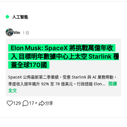
人工智能
Vin
1 日
Elon Musk: SpaceX 將挑戰萬億年收
入 目標明年數據中心上太空 Starlink 覆
蓋全球170國
SpaceX 公佈最新第二季業績，受惠 Starlink 與 AI 業務帶動，
閱讀
季度收入按年飆升 92% 至 78 億美元。行政總裁 Elon...
全文
129
17
分享
↗