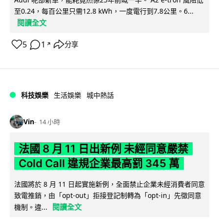
至0.24，每百公里只需12.8 kWh，一度電行到7.8公里。6...
閱讀全文
5
1
分享
↗
科技娛樂
生活娛樂
城中熱話
Vin
14 小時
法國 8 月 11 日出新例 未經同意嚴禁
Cold Call 違規企業最高罰 345 萬
法國將於 8 月 11 日起實施新例，全面禁止企業未經消費者同意
致電推銷，由「opt-out」拒接登記制轉為「opt-in」先徵同意
閱讀全文
機制。違...