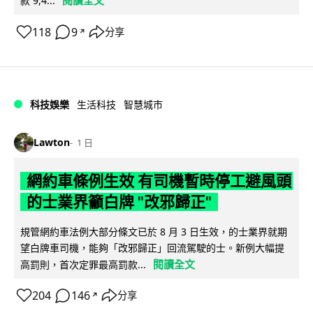
閱讀全文
款 9,4...
118
9
分享
↗
科技娛樂
生活科技
智慧城市
Lawton
1 日
網約車條例生效 有司機暫時停工避風頭
的士業界籲白牌 "改邪歸正"
規管網約車法例大部分條文已於 8 月 3 日生效，的士業界就期
望白牌車司機，能夠「改邪歸正」回流駕駛的士。新例大幅提
閱讀全文
高罰則，首次定罪最高罰款...
204
146
分享
↗