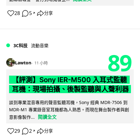
28
5
分享
↗
3C科技
流動音樂
89
Lawton
11 小時
【評測】Sony IER-M500 入耳式監聽
耳機：現場拍攝、後製監聽與人聲利器
談到專業混音專用的聲音監聽耳機，Sony 經典 MDR-7506 到
MDR-M1 專業錄音室耳機都為人熟悉。而現在舞台製作者與創
閱讀全文
意影像製作...
29
2
分享
↗