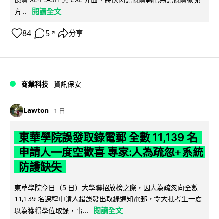
閱讀全文
方...
84
5
分享
↗
商業科技
資訊保安
Lawton
1 日
東華學院誤發取錄電郵 全數 11,139 名
申請人一度空歡喜 專家:人為疏忽+系統
防護缺失
東華學院今日（5 日）大學聯招放榜之際，因人為疏忽向全數
11,139 名課程申請人錯誤發出取錄通知電郵，令大批考生一度
閱讀全文
以為獲得學位取錄，事...