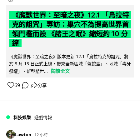
《魔獸世界：至暗之夜》12.1 「烏拉特
克的詛咒」專訪：巢穴不為提高世界首
領門檻而設 《諸王之眠》縮短約 10 分
鐘
《魔獸世界：至暗之夜》版本更新 12.1「烏拉特克的詛咒」將
於 8 月 13 日正式上線，帶來全新區域「盤蛇島」、地城「毒牙
閱讀全文
祭壇」、新型態世...
69
分享
科技娛樂
遊戲情報
Lawton
12 小時