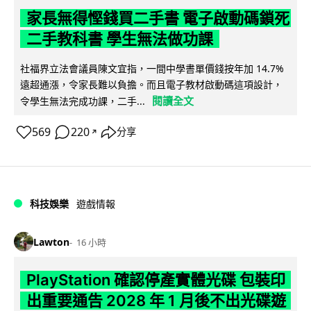
家長無得慳錢買二手書 電子啟動碼鎖死
二手教科書 學生無法做功課
社福界立法會議員陳文宜指，一間中學書單價錢按年加 14.7%
遠超通漲，令家長難以負擔。而且電子教材啟動碼這項設計，
閱讀全文
令學生無法完成功課，二手...
569
220
分享
↗
科技娛樂
遊戲情報
Lawton
16 小時
PlayStation 確認停產實體光碟 包裝印
出重要通告 2028 年 1 月後不出光碟遊