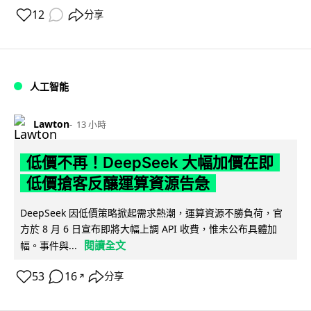
12
分享
人工智能
Lawton
13 小時
低價不再！DeepSeek 大幅加價在即
低價搶客反釀運算資源告急
DeepSeek 因低價策略掀起需求熱潮，運算資源不勝負荷，官
方於 8 月 6 日宣布即將大幅上調 API 收費，惟未公布具體加
閱讀全文
幅。事件與...
53
16
分享
↗