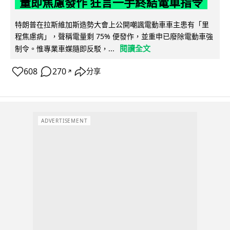
量即焦慮發作 狂言一手終結電車指令
特朗普在拉斯維加斯造勢大會上公開嘲諷電動車車主患有「里
程焦慮病」，聲稱電量剩 75% 便發作，並重申已廢除電動車強
閱讀全文
制令。惟專業車媒隨即反駁，...
608
270
分享
↗
ADVERTISEMENT