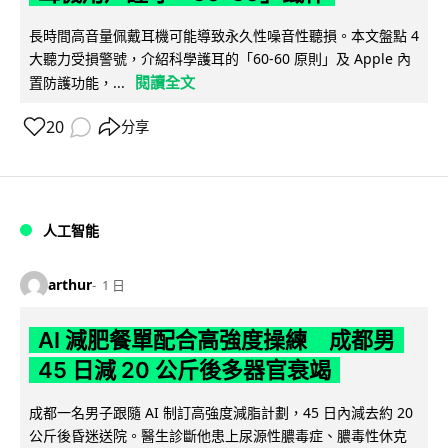
長時間高音量佩戴耳機可能導致永久性噪音性聽損。本文盤點 4
大聽力受損警號，介紹科學護耳的「60-60 原則」及 Apple 內
閱讀全文
置防護功能，...
20
分享
人工智能
arthur
1 日
AI 減肥餐單配合高強度操練 成都男
45 日減 20 公斤後多器官衰竭
成都一名男子跟隨 AI 制訂高強度減脂計劃，45 日內減去約 20
公斤後昏迷送院。醫生診斷他患上尿源性膿毒症、膿毒性休克