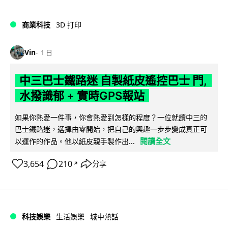
商業科技
3D 打印
Vin
1 日
中三巴士鐵路迷 自製紙皮遙控巴士 門,
水撥識郁 + 實時GPS報站
如果你熱愛一件事，你會熱愛到怎樣的程度？一位就讀中三的
巴士鐵路迷，選擇由零開始，把自己的興趣一步步變成真正可
閱讀全文
以運作的作品。他以紙皮親手製作出...
3,654
210
分享
↗
科技娛樂
生活娛樂
城中熱話