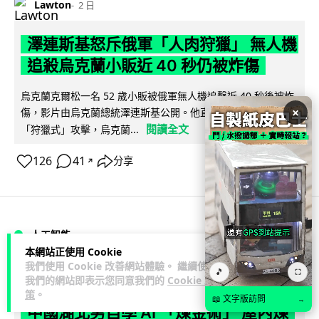
Lawton
2 日
澤連斯基怒斥俄軍「人肉狩獵」 無人機
追殺烏克蘭小販近 40 秒仍被炸傷
烏克蘭克爾松一名 52 歲小販被俄軍無人機追擊近 40 秒後被炸
×
傷，影片由烏克蘭總統澤連斯基公開。他直斥俄軍對平民進行
閱讀全文
「狩獵式」攻擊，烏克蘭...
126
41
分享
↗
人工智能
本網站正使用 Cookie
我們使用 Cookie 改善網站體驗。 繼續使用
🎵
Lawton
⛶
2 日
我們的網站即表示您同意我們的
Cookie 政
策
。
📖 文字版訪問
→
中國湖北男自學 AI 「煉金術」 屋內煉