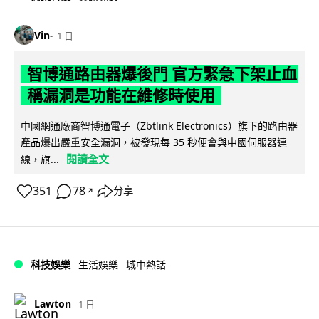
Vin
1 日
智博通路由器爆後門 官方緊急下架止血
稱漏洞是功能在維修時使用
中國網通廠商智博通電子（Zbtlink Electronics）旗下的路由器
產品爆出嚴重安全漏洞，被發現每 35 秒便會與中國伺服器連
閱讀全文
線，旗...
351
78
分享
↗
科技娛樂
生活娛樂
城中熱話
Lawton
1 日