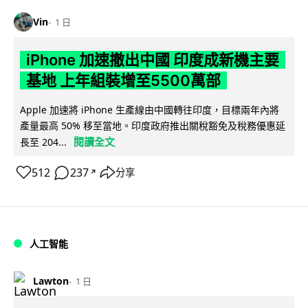
Vin
1 日
iPhone 加速撤出中國 印度成新機主要
基地 上年組裝增至5500萬部
Apple 加速將 iPhone 生產線由中國轉往印度，目標兩年內將
產量最高 50% 移至當地。印度政府推出關稅豁免及稅務優惠延
閱讀全文
長至 204...
512
237
分享
↗
人工智能
Lawton
1 日