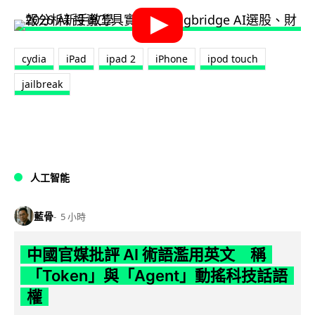
cydia
iPad
ipad 2
iPhone
ipod touch
jailbreak
人工智能
藍骨
5 小時
中國官媒批評 AI 術語濫用英文 稱
「Token」與「Agent」動搖科技話語
權