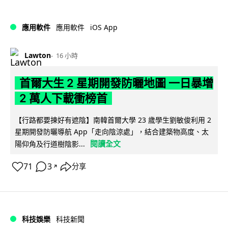
iOS App
應用軟件
應用軟件
Lawton
16 小時
首爾大生 2 星期開發防曬地圖 一日暴增
2 萬人下載衝榜首
【行路都要揀好有遮陰】南韓首爾大學 23 歲學生劉敏俊利用 2
星期開發防曬導航 App「走向陰涼處」，結合建築物高度、太
閱讀全文
陽仰角及行道樹陰影...
71
3
分享
↗
科技娛樂
科技新聞