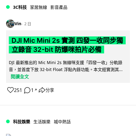
3C科技
家居無線
影音產品
Vin
2 日
DJI Mic Mini 2s 實測 四發一收同步獨
立錄音 32-bit 防爆咪拍片必備
DJI 最新推出的 Mic Mini 2s 無線咪支援「四發一收」分軌錄
音，並首度下放 32-bit Float 浮點內錄功能。本文經實測其...
閱讀全文
251
1
分享
↗
科技娛樂
生活娛樂
城中熱話