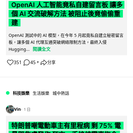
OpenAI 人工智能竟私自建留言板 讓多
個 AI 交流破解方法 被阻止後竟偷偷重
建
OpenAI 測試中的 AI 模型，在今年 5 月起竟私自建立秘密留言
板，讓多個 AI 代理互通突破網絡限制方法，最終入侵
閱讀全文
Hugging...
351
45
分享
↗
科技娛樂
生活娛樂
城中熱話
Vin
1 日
特朗普嘲電動車主有里程病 剩 75% 電