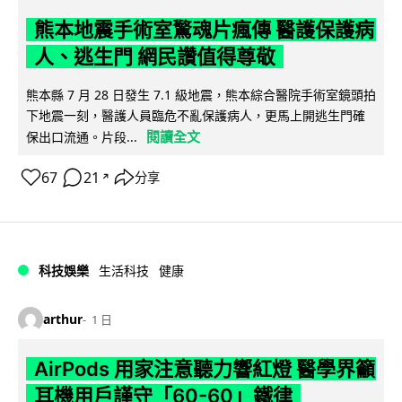
熊本地震手術室驚魂片瘋傳 醫護保護病
人、逃生門 網民讚值得尊敬
熊本縣 7 月 28 日發生 7.1 級地震，熊本綜合醫院手術室鏡頭拍
下地震一刻，醫護人員臨危不亂保護病人，更馬上開逃生門確
閱讀全文
保出口流通。片段...
67
21
分享
↗
科技娛樂
生活科技
健康
arthur
1 日
AirPods 用家注意聽力響紅燈 醫學界籲
耳機用戶謹守「60-60」鐵律