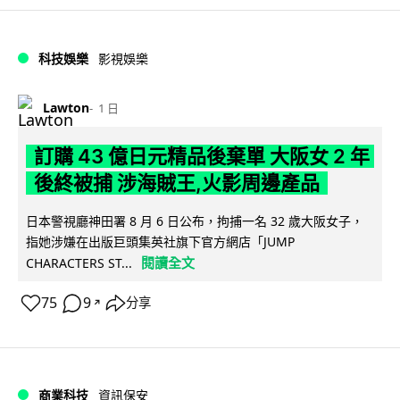
科技娛樂
影視娛樂
Lawton
1 日
訂購 43 億日元精品後棄單 大阪女 2 年
後終被捕 涉海賊王,火影周邊產品
日本警視廳神田署 8 月 6 日公布，拘捕一名 32 歲大阪女子，
指她涉嫌在出版巨頭集英社旗下官方網店「JUMP
閱讀全文
CHARACTERS ST...
75
9
分享
↗
商業科技
資訊保安