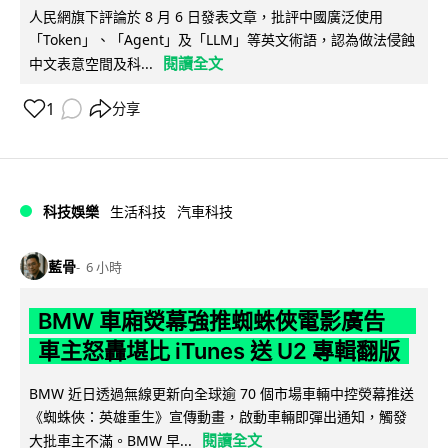
人民網旗下評論於 8 月 6 日發表文章，批評中國廣泛使用
「Token」、「Agent」及「LLM」等英文術語，認為做法侵蝕
閱讀全文
中文表意空間及科...
1
分享
科技娛樂
生活科技
汽車科技
藍骨
6 小時
BMW 車廂熒幕強推蜘蛛俠電影廣告
車主怒轟堪比 iTunes 送 U2 專輯翻版
BMW 近日透過無線更新向全球逾 70 個市場車輛中控熒幕推送
《蜘蛛俠：英雄重生》宣傳動畫，啟動車輛即彈出通知，觸發
閱讀全文
大批車主不滿。BMW 早...