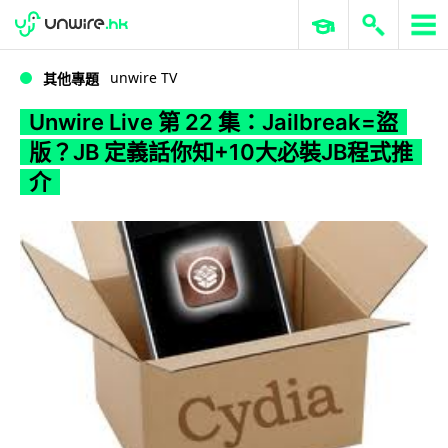
WWDC 2026
GenAI 與雲端科技專區
ERP 與商業 AI
Unwire Live 第 22 集：Jailbreak=盜版？JB 定義話你知+10大必裝JB程式推介
unwire TV
其他專題
Unwire Live 第 22 集：Jailbreak=盜
版？JB 定義話你知+10大必裝JB程式推
介