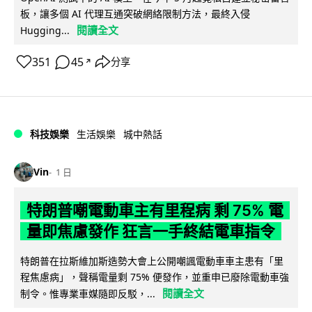
板，讓多個 AI 代理互通突破網絡限制方法，最終入侵
閱讀全文
Hugging...
351
45
分享
↗
科技娛樂
生活娛樂
城中熱話
Vin
1 日
特朗普嘲電動車主有里程病 剩 75% 電
量即焦慮發作 狂言一手終結電車指令
特朗普在拉斯維加斯造勢大會上公開嘲諷電動車車主患有「里
程焦慮病」，聲稱電量剩 75% 便發作，並重申已廢除電動車強
閱讀全文
制令。惟專業車媒隨即反駁，...