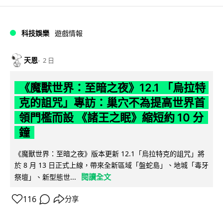
科技娛樂
遊戲情報
天恩
2 日
《魔獸世界：至暗之夜》12.1 「烏拉特
克的詛咒」專訪：巢穴不為提高世界首
領門檻而設 《諸王之眠》縮短約 10 分
鐘
《魔獸世界：至暗之夜》版本更新 12.1「烏拉特克的詛咒」將
於 8 月 13 日正式上線，帶來全新區域「盤蛇島」、地城「毒牙
閱讀全文
祭壇」、新型態世...
116
分享