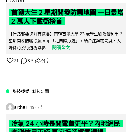
首爾大生 2 星期開發防曬地圖 一日暴增
2 萬人下載衝榜首
【行路都要揀好有遮陰】南韓首爾大學 23 歲學生劉敏俊利用 2
星期開發防曬導航 App「走向陰涼處」，結合建築物高度、太
閱讀全文
陽仰角及行道樹陰影...
71
3
分享
↗
科技娛樂
科技新聞
arthur
18 小時
冷氣 24 小時長開電費更平？內地網民