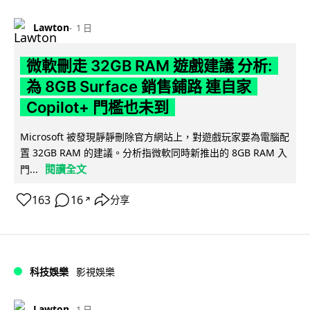
Lawton
1 日
微軟刪走 32GB RAM 遊戲建議 分析:
為 8GB Surface 銷售鋪路 連自家
Copilot+ 門檻也未到
Microsoft 被發現靜靜刪除官方網站上，對遊戲玩家要為電腦配
置 32GB RAM 的建議。分析指微軟同時新推出的 8GB RAM 入
閱讀全文
門...
163
16
分享
↗
科技娛樂
影視娛樂
Lawton
1 日