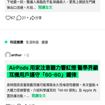
下地震一刻，醫護人員臨危不亂保護病人，更馬上開逃生門確
閱讀全文
保出口流通。片段...
67
21
分享
↗
科技娛樂
生活科技
健康
arthur
1 日
AirPods 用家注意聽力響紅燈 醫學界籲
耳機用戶謹守「60-60」鐵律
長時間高音量佩戴耳機可能導致永久性噪音性聽損。本文盤點 4
大聽力受損警號，介紹科學護耳的「60-60 原則」及 Apple 內
閱讀全文
置防護功能，...