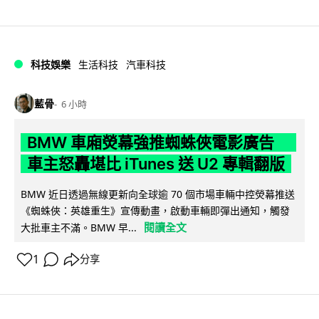
科技娛樂
生活科技
汽車科技
藍骨
6 小時
BMW 車廂熒幕強推蜘蛛俠電影廣告
車主怒轟堪比 iTunes 送 U2 專輯翻版
BMW 近日透過無線更新向全球逾 70 個市場車輛中控熒幕推送
《蜘蛛俠：英雄重生》宣傳動畫，啟動車輛即彈出通知，觸發
閱讀全文
大批車主不滿。BMW 早...
1
分享