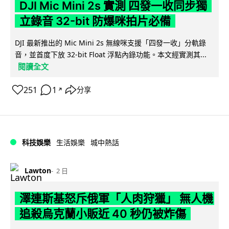
DJI Mic Mini 2s 實測 四發一收同步獨
立錄音 32-bit 防爆咪拍片必備
DJI 最新推出的 Mic Mini 2s 無線咪支援「四發一收」分軌錄
音，並首度下放 32-bit Float 浮點內錄功能。本文經實測其...
閱讀全文
251
1
分享
↗
科技娛樂
生活娛樂
城中熱話
Lawton
2 日
澤連斯基怒斥俄軍「人肉狩獵」 無人機
追殺烏克蘭小販近 40 秒仍被炸傷