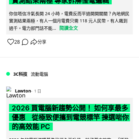
實測結果兩極 專家拆解慳電邏輯
你信唔信冷氣長開 24 小時，電費反而平過開開關關？內地網民
實測結果兩極，有人一個月電費只需 118 元人民幣，有人飆到
閱讀全文
過千。電力部門話不能...
28
分享
3C科技
流動電腦
Lawton
1 日
2026 買電腦新趨勢公開！ 如何享最多
優惠 從極致便攜到電競標竿 揀選啱你
的高效能 PC