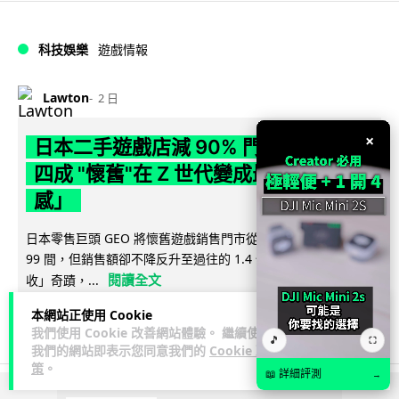
科技娛樂
遊戲情報
Lawton
2 日
×
日本二手遊戲店減 90% 門市 業績反增
四成 "懷舊"在 Z 世代變成最潮「新鮮
感」
日本零售巨頭 GEO 將懷舊遊戲銷售門市從 1,000 間大幅減至
99 間，但銷售額卻不降反升至過往的 1.4 倍。做到「減店增
閱讀全文
收」奇蹟，...
本網站正使用 Cookie
262
20
分享
↗
我們使用 Cookie 改善網站體驗。 繼續使用
🎵
⛶
我們的網站即表示您同意我們的
Cookie 政
策
。
📖 詳細評測
→