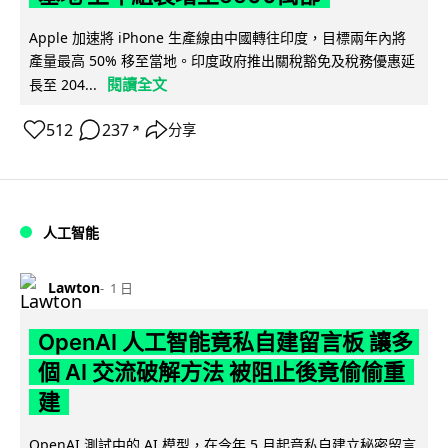
Apple 加速將 iPhone 生產線由中國轉往印度，目標兩年內將
產量最高 50% 移至當地。印度政府推出關稅豁免及稅務優惠延
閱讀全文
長至 204...
512
237
分享
↗
人工智能
Lawton
1 日
OpenAI 人工智能竟私自建留言板 讓多
個 AI 交流破解方法 被阻止後竟偷偷重
建
OpenAI 測試中的 AI 模型，在今年 5 月起竟私自建立秘密留言