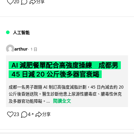
20
分享
人工智能
arthur
1 日
AI 減肥餐單配合高強度操練 成都男
45 日減 20 公斤後多器官衰竭
成都一名男子跟隨 AI 制訂高強度減脂計劃，45 日內減去約 20
公斤後昏迷送院。醫生診斷他患上尿源性膿毒症、膿毒性休克
閱讀全文
及多器官功能障礙。...
23
4
分享
↗