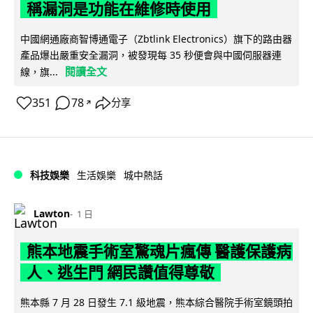
稱漏洞是功能在維修時使用
中國網通廠商智博通電子（Zbtlink Electronics）旗下的路由器
產品爆出嚴重安全漏洞，被發現每 35 秒便會與中國伺服器連
閱讀全文
線，旗...
351
78
分享
↗
科技娛樂
生活娛樂
城中熱話
Lawton
1 日
熊本地震手術室驚魂片瘋傳 醫護保護病
人、逃生門 網民讚值得尊敬
熊本縣 7 月 28 日發生 7.1 級地震，熊本綜合醫院手術室鏡頭拍