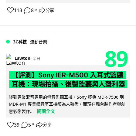
113
8
分享
↗
3C科技
流動音樂
89
Lawton
2 日
【評測】Sony IER-M500 入耳式監聽
耳機：現場拍攝、後製監聽與人聲利器
談到專業混音專用的聲音監聽耳機，Sony 經典 MDR-7506 到
MDR-M1 專業錄音室耳機都為人熟悉。而現在舞台製作者與創
閱讀全文
意影像製作...
39
5
分享
↗