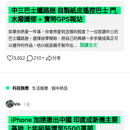
中三巴士鐵路迷 自製紙皮遙控巴士 門,
水撥識郁 + 實時GPS報站
如果你熱愛一件事，你會熱愛到怎樣的程度？一位就讀中三的
巴士鐵路迷，選擇由零開始，把自己的興趣一步步變成真正可
閱讀全文
以運作的作品。他以紙皮親手製作出...
3,652
210
分享
↗
科技娛樂
生活娛樂
城中熱話
Vin
1 日
iPhone 加速撤出中國 印度成新機主要
基地 上年組裝增至5500萬部