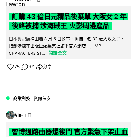
訂購 43 億日元精品後棄單 大阪女 2 年
後終被捕 涉海賊王,火影周邊產品
日本警視廳神田署 8 月 6 日公布，拘捕一名 32 歲大阪女子，
指她涉嫌在出版巨頭集英社旗下官方網店「JUMP
閱讀全文
CHARACTERS ST...
75
9
分享
↗
商業科技
資訊保安
Vin
1 日
智博通路由器爆後門 官方緊急下架止血