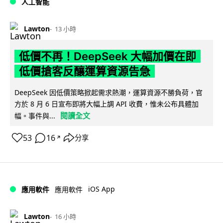
人工智能
Lawton
13 小時
低價不再！DeepSeek 大幅加價在即
低價搶客反釀運算資源告急
DeepSeek 因低價策略掀起需求熱潮，運算資源不勝負荷，官
方於 8 月 6 日宣布即將大幅上調 API 收費，惟未公布具體加
閱讀全文
幅。事件與...
53
16
分享
↗
iOS App
應用軟件
應用軟件
Lawton
16 小時