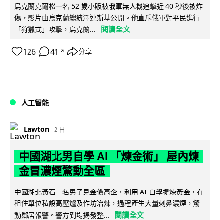
烏克蘭克爾松一名 52 歲小販被俄軍無人機追擊近 40 秒後被炸
傷，影片由烏克蘭總統澤連斯基公開。他直斥俄軍對平民進行
閱讀全文
「狩獵式」攻擊，烏克蘭...
126
41
分享
↗
人工智能
Lawton
2 日
中國湖北男自學 AI 「煉金術」 屋內煉
金冒濃煙驚動全區
中國湖北黃石一名男子見金價高企，利用 AI 自學提煉黃金，在
租住單位私設高壓爐及作坊冶煉，過程產生大量刺鼻濃煙，驚
閱讀全文
動鄰居報警。警方到場揭發整...