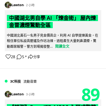
Lawton
2 小時
中國湖北男自學 AI 「煉金術」 屋內煉
金冒濃煙驚動全區
中國湖北黃石一名男子見金價高企，利用 AI 自學提煉黃金，在
租住單位私設高壓爐及作坊冶煉，過程產生大量刺鼻濃煙，驚
閱讀全文
動鄰居報警。警方到場揭發整...
28
5
分享
↗
3C科技
流動音樂
89
Lawton
3 小時