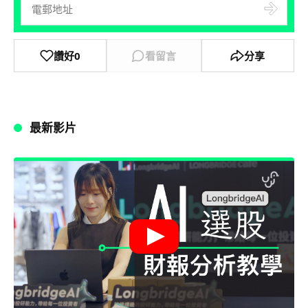
讚好
0
看留言
分享
最新影片