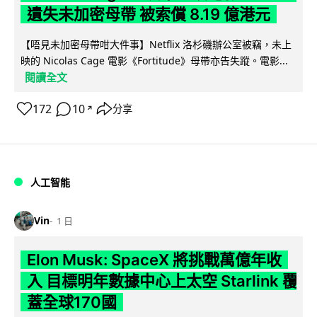
遺失未加密母帶 被索償 8.19 億港元
【唔見未加密母帶咁大件事】Netflix 洛杉磯辦公室被竊，未上
映的 Nicolas Cage 電影《Fortitude》母帶亦告失蹤。電影...
閱讀全文
172
10
分享
↗
人工智能
Vin
1 日
Elon Musk: SpaceX 將挑戰萬億年收
入 目標明年數據中心上太空 Starlink 覆
蓋全球170國