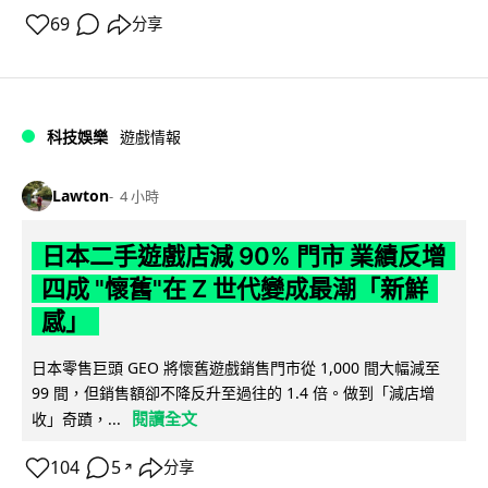
69
分享
科技娛樂
遊戲情報
Lawton
4 小時
日本二手遊戲店減 90% 門市 業績反增
四成 "懷舊"在 Z 世代變成最潮「新鮮
感」
日本零售巨頭 GEO 將懷舊遊戲銷售門市從 1,000 間大幅減至
99 間，但銷售額卻不降反升至過往的 1.4 倍。做到「減店增
閱讀全文
收」奇蹟，...
104
5
分享
↗