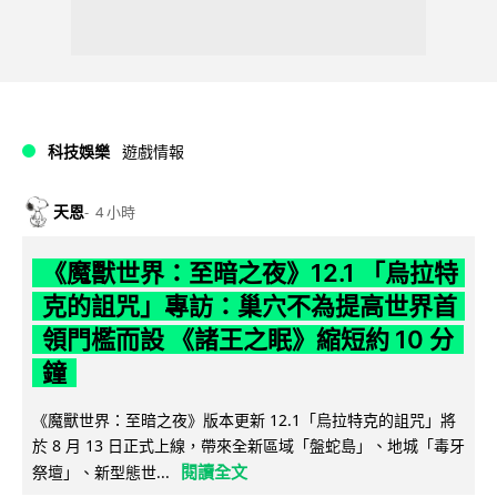
科技娛樂
遊戲情報
天恩
4 小時
《魔獸世界：至暗之夜》12.1 「烏拉特
克的詛咒」專訪：巢穴不為提高世界首
領門檻而設 《諸王之眠》縮短約 10 分
鐘
《魔獸世界：至暗之夜》版本更新 12.1「烏拉特克的詛咒」將
於 8 月 13 日正式上線，帶來全新區域「盤蛇島」、地城「毒牙
閱讀全文
祭壇」、新型態世...