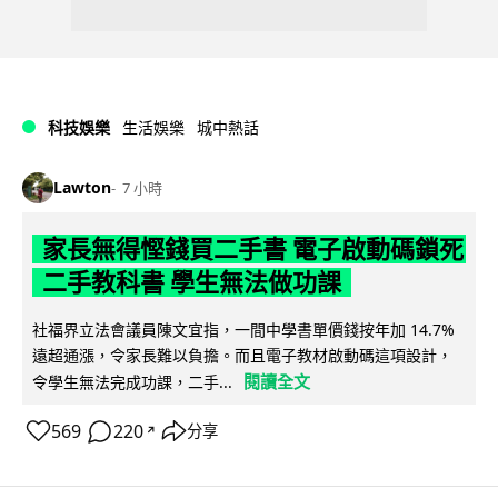
科技娛樂
生活娛樂
城中熱話
Lawton
7 小時
家長無得慳錢買二手書 電子啟動碼鎖死
二手教科書 學生無法做功課
社福界立法會議員陳文宜指，一間中學書單價錢按年加 14.7%
遠超通漲，令家長難以負擔。而且電子教材啟動碼這項設計，
閱讀全文
令學生無法完成功課，二手...
569
220
分享
↗