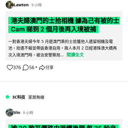
Lawton
9 小時
港夫婦澳門的士拾相機 據為己有被的士
Cam 睇到 2 個月後再入境被捕
一對香港夫婦今年 5 月遊澳門乘的士拾獲他人遺留相機及電
池，拾遺不報並帶返香港自用。兩人本月 2 日經港珠澳大橋再
閱讀全文
次入境澳門時，被治安警察局...
376
56
分享
↗
3C科技
家居無線
Vin
9 小時