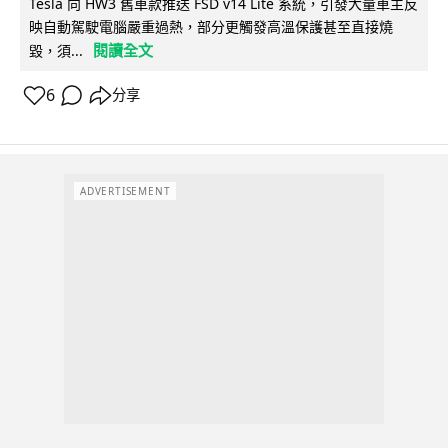
Tesla 向 HW3 舊車款推送 FSD v14 Lite 系統，引發大量車主反
映自動駕駛電腦嚴重過熱，部分更觸發高溫保護甚至直接燒
閱讀全文
毀，須...
6
分享
ADVERTISEMENT