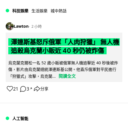
科技娛樂
生活娛樂
城中熱話
Lawton
2 小時
澤連斯基怒斥俄軍「人肉狩獵」 無人機
追殺烏克蘭小販近 40 秒仍被炸傷
烏克蘭克爾松一名 52 歲小販被俄軍無人機追擊近 40 秒後被炸
傷，影片由烏克蘭總統澤連斯基公開。他直斥俄軍對平民進行
閱讀全文
「狩獵式」攻擊，烏克蘭...
21
3
分享
↗
人工智能