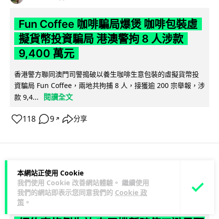
Fun Coffee 咖啡騙局爆煲 咖啡包裝虛
擬貨幣投資騙局 港澳警拘 8 人涉款
9,400 萬元
香港警方聯同澳門司警搗破以養生咖啡生意包裝的虛擬貨幣投
資騙局 Fun Coffee，兩地共拘捕 8 人，接獲逾 200 宗舉報，涉
閱讀全文
款 9,4...
118
9
分享
↗
科技娛樂
生活科技
智慧城市
本網站正使用 Cookie
我們使用 Cookie 改善網站體驗。 繼續使用
我們的網站即表示您同意我們的
Cookie 政
Lawton
1 日
策
。