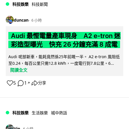
科技娛樂
科技新聞
duncan
6 小時
Audi 最慳電量產車現身 A2 e-tron 迷
彩造型曝光 快充 26 分鐘充滿 8 成電
Audi 呢部新車，能耗竟然係25年前嘅一半。 A2 e-tron 風阻低
至0.24，每百公里只需12.8 kWh，一度電行到7.8公里。6...
閱讀全文
5
1
分享
↗
科技娛樂
生活娛樂
城中熱話
Vin
6 小時