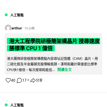
人工智能
arthur
13 小時
港大工程學院研極簡架構晶片 搜尋速度
勝標準 CPU 1 億倍
港大團隊研發極簡架構模擬內容尋址記憶體（CAM）晶片，用
二硫化鉬及半金屬銻克服傳輸瓶頸，漢明距離計算速度比標準
閱讀全文
CPU快1億倍，每次搜尋耗能低...
40
17
分享
↗
人工智能