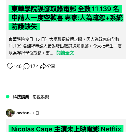
東華學院誤發取錄電郵 全數 11,139 名
申請人一度空歡喜 專家:人為疏忽+系統
防護缺失
東華學院今日（5 日）大學聯招放榜之際，因人為疏忽向全數
11,139 名課程申請人錯誤發出取錄通知電郵，令大批考生一度
閱讀全文
以為獲得學位取錄，事...
146
17
分享
↗
科技娛樂
影視娛樂
Lawton
1 日
Nicolas Cage 主演未上映電影 Netflix