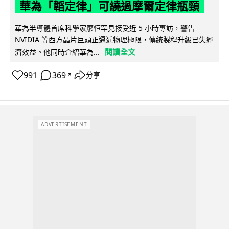
華為「韜定律」可繞過摩爾定律瓶頸
華為半導體首席科學家廖恒罕見接受近 5 小時專訪，警告
NVIDIA 等西方晶片巨頭正逼近物理極限，傳統製程升級已失經
閱讀全文
濟效益。他同時介紹華為...
991
369
分享
↗
ADVERTISEMENT