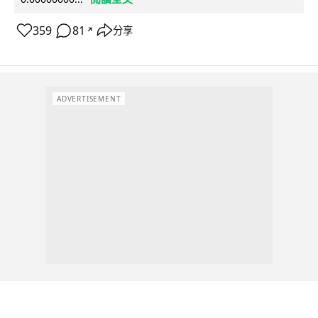
359
81
分享
↗
ADVERTISEMENT