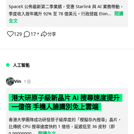
SpaceX 公佈最新第二季業績，受惠 Starlink 與 AI 業務帶動，
閱讀
季度收入按年飆升 92% 至 78 億美元。行政總裁 Elon...
全文
129
17
分享
↗
人工智能
Vin
1 日
港大研原子級新晶片 AI 搜尋速度提升
一億倍 手機人臉識別免上雲端
香港大學團隊成功研發原子級厚度的「模擬存內搜尋」晶片，
比傳統 CPU 搜尋速度快約 1 億倍，延遲低至 36 皮秒（即
閱讀全文
0.00000000...