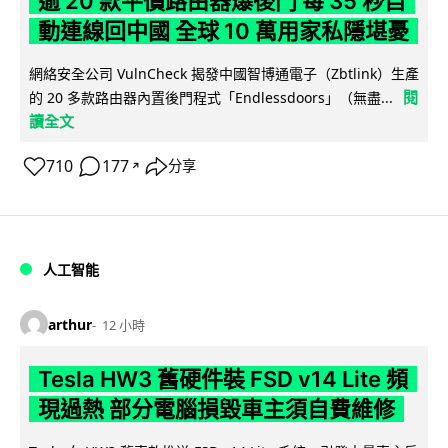
逾 20 款平價路由器爆後門 每 35 秒自
動連線回中國 全球 10 萬用家私隱堪憂
網絡安全公司 VulnCheck 揭發中國智博通電子（Zbtlink）生產
閱
的 20 多款路由器內置後門程式「Endlessdoors」（無盡...
讀全文
710
177
分享
↗
人工智能
arthur
12 小時
Tesla HW3 舊硬件裝 FSD v14 Lite 頻
現過熱 部分電腦損毀車主須自費維修