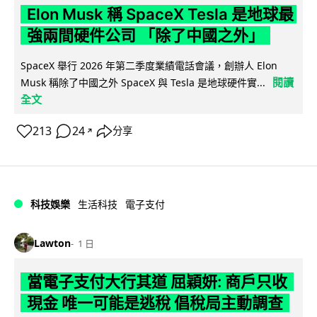
Elon Musk 稱 SpaceX Tesla 是地球最
強兩間硬件公司 「除了中國之外」
SpaceX 舉行 2026 年第二季度業績電話會議，創辦人 Elon
閱讀
Musk 稱除了中國之外 SpaceX 與 Tesla 是地球硬件實...
全文
213
24
分享
↗
科技娛樂
生活科技
電子支付
Lawton
1 日
當電子支付大行其道 屈穎妍: 商戶只收
現金 唯一可能是逃稅 倡稅局主動調查