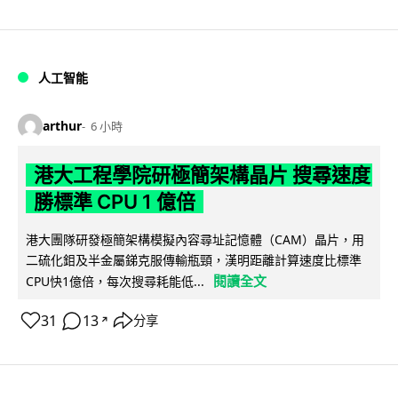
人工智能
arthur
6 小時
港大工程學院研極簡架構晶片 搜尋速度
勝標準 CPU 1 億倍
港大團隊研發極簡架構模擬內容尋址記憶體（CAM）晶片，用
二硫化鉬及半金屬銻克服傳輸瓶頸，漢明距離計算速度比標準
閱讀全文
CPU快1億倍，每次搜尋耗能低...
31
13
分享
↗