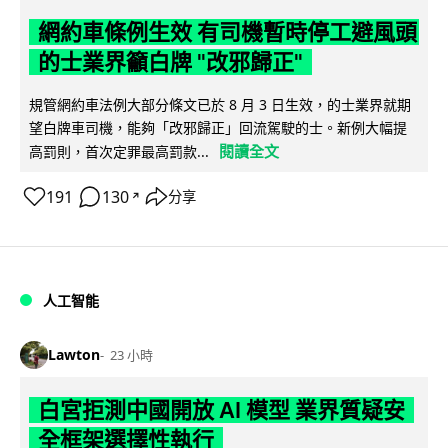
網約車條例生效 有司機暫時停工避風頭
的士業界籲白牌 "改邪歸正"
規管網約車法例大部分條文已於 8 月 3 日生效，的士業界就期
望白牌車司機，能夠「改邪歸正」回流駕駛的士。新例大幅提
閱讀全文
高罰則，首次定罪最高罰款...
191
130
分享
↗
人工智能
Lawton
23 小時
白宮拒測中國開放 AI 模型 業界質疑安
全框架選擇性執行