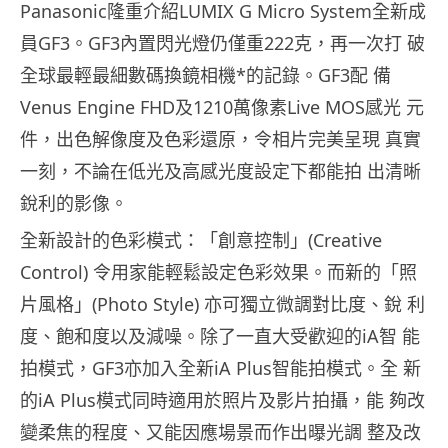
Panasonic隆重介紹LUMIX G Micro System全新成
員GF3。GF3內置閃光燈仍僅重222克，再一次打 破
全球最輕最細數碼換鏡相機*的記錄。GF3配 備
Venus Engine FHD及1210萬像素Live MOS感光 元
件，出色解像度及色彩還原，令相片完美呈現 真實
一刻，不論在低光及高感光度設定下都能拍 出清晰
銳利的影像。
全新設計的色彩模式：「創意控制」(Creative
Control) 令用家能輕鬆設定色彩效果。而新的「照
片風格」(Photo Style) 亦可獨立微調對比度、銳 利
度、飽和度以及減噪。除了一直大受歡迎的iA智 能
拍模式，GF3亦加入全新iA Plus智能拍模式。全 新
的iA Plus模式同時適用於照片及影片拍攝，能 夠改
變柔焦的程度、又能因應場景而作出曝光調 整及改