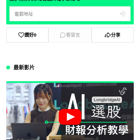
讚好
0
看留言
分享
最新影片