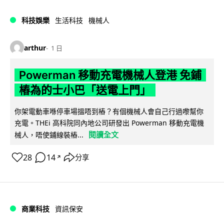
科技娛樂
生活科技
機械人
arthur
1 日
Powerman 移動充電機械人登港 免鋪
樁為的士小巴「送電上門」
你架電動車喺停車場搵唔到樁？有個機械人會自己行過嚟幫你
充電。THEi 高科院同內地公司研發出 Powerman 移動充電機
閱讀全文
械人，唔使鋪線裝樁...
28
14
分享
↗
商業科技
資訊保安