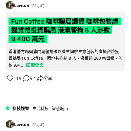
Lawton
22 小時
Fun Coffee 咖啡騙局爆煲 咖啡包裝虛
擬貨幣投資騙局 港澳警拘 8 人涉款
9,400 萬元
香港警方聯同澳門司警搗破以養生咖啡生意包裝的虛擬貨幣投
資騙局 Fun Coffee，兩地共拘捕 8 人，接獲逾 200 宗舉報，涉
閱讀全文
款 9,4...
115
9
分享
↗
科技娛樂
生活科技
智慧城市
Lawton
22 小時