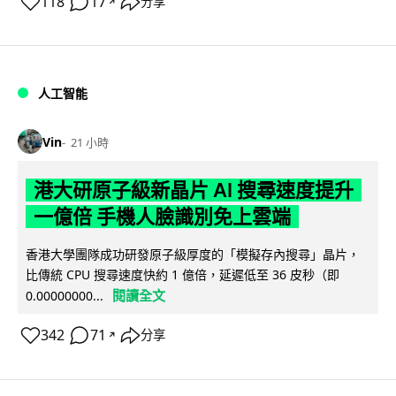
118
17
分享
↗
人工智能
Vin
21 小時
港大研原子級新晶片 AI 搜尋速度提升
一億倍 手機人臉識別免上雲端
香港大學團隊成功研發原子級厚度的「模擬存內搜尋」晶片，
比傳統 CPU 搜尋速度快約 1 億倍，延遲低至 36 皮秒（即
閱讀全文
0.00000000...
342
71
分享
↗