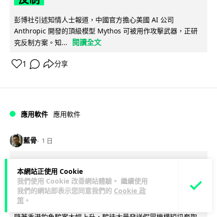
彭博社引述知情人士報道，中國官方擔心美國 AI 公司
Anthropic 開發的頂級模型 Mythos 可被用作攻擊武器，正研
閱讀全文
究反制方案。知...
1
分享
應用軟件
應用軟件
藍骨
1 日
詐騙短訊源源不絕背後是個人資料外
本網站正使用 Cookie
洩 Surfshark Antiscam Hub 由源頭
我們使用 Cookie 改善網站體驗。 繼續使用
我們的網站即表示您同意我們的
Cookie 政
減少數據曝光
策
。
隨著香港釣魚騙案大幅上升，騙徒大量發送假冒機構短訊套取