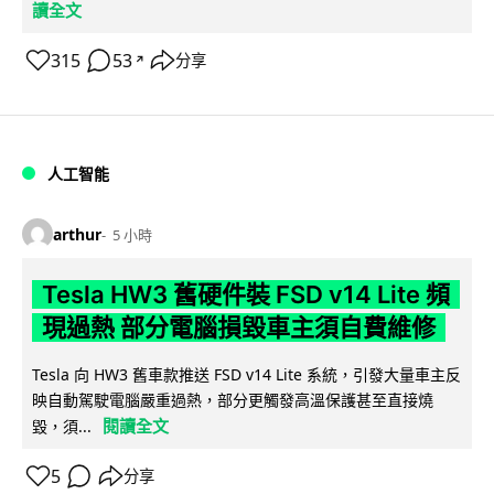
讀全文
315
53
分享
↗
人工智能
arthur
5 小時
Tesla HW3 舊硬件裝 FSD v14 Lite 頻
現過熱 部分電腦損毀車主須自費維修
Tesla 向 HW3 舊車款推送 FSD v14 Lite 系統，引發大量車主反
映自動駕駛電腦嚴重過熱，部分更觸發高溫保護甚至直接燒
閱讀全文
毀，須...
5
分享