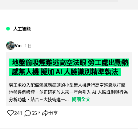
人工智能
Vin
1 日
地盤偷吸煙難逃高空法眼 勞工處出動熱
感無人機 擬加 AI 人臉識別精準執法
勞工處投入配備熱感應鏡頭的小型無人機進行高空巡邏以打擊
地盤違例吸煙，並正研究於未來一年內引入 AI 人臉識別與行為
閱讀全文
分析功能，結合三大技術進一...
241
55
分享
↗