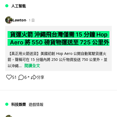
人工智能
Lawton
1 日
貨運火箭 沖繩飛台灣僅需 15 分鐘 Hop
Aero 將 550 磅貨物運送至 725 公里外
【真正用火箭送貨】美國初創 Hop Aero 公開自動駕駛貨運火
箭，聲稱可在 15 分鐘內將 250 公斤物資投送 750 公里外，並
閱讀全文
以沖繩...
51
6
分享
↗
科技娛樂
遊戲情報