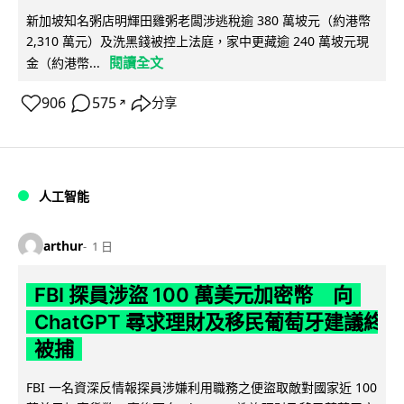
新加坡知名粥店明輝田雞粥老闆涉逃稅逾 380 萬坡元（約港幣
2,310 萬元）及洗黑錢被控上法庭，家中更藏逾 240 萬坡元現
閱讀全文
金（約港幣...
906
575
分享
↗
人工智能
arthur
1 日
FBI 探員涉盜 100 萬美元加密幣 向
ChatGPT 尋求理財及移民葡萄牙建議終
被捕
FBI 一名資深反情報探員涉嫌利用職務之便盜取敵對國家近 100