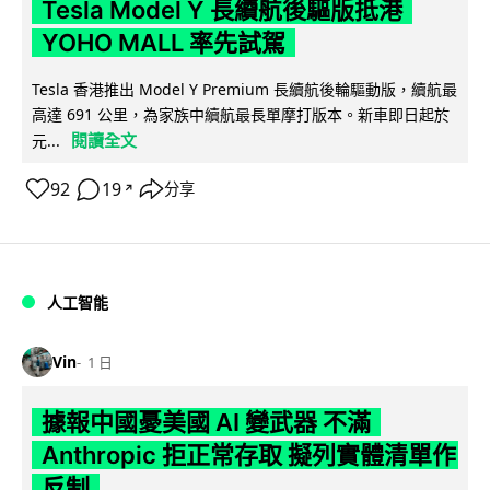
Tesla Model Y 長續航後驅版抵港
YOHO MALL 率先試駕
Tesla 香港推出 Model Y Premium 長續航後輪驅動版，續航最
高達 691 公里，為家族中續航最長單摩打版本。新車即日起於
閱讀全文
元...
92
19
分享
↗
人工智能
Vin
1 日
據報中國憂美國 AI 變武器 不滿
Anthropic 拒正常存取 擬列實體清單作
反制