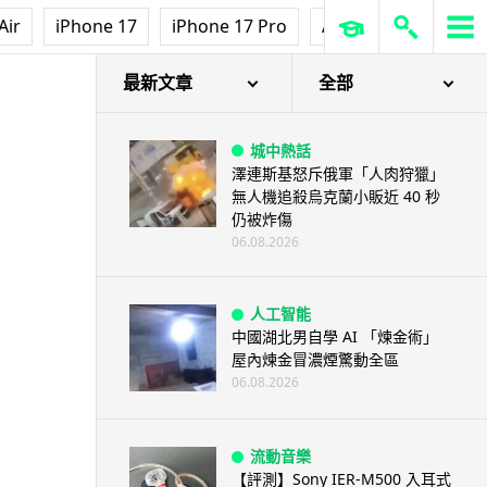
Air
iPhone 17
iPhone 17 Pro
AirPods Pro 3
Ap
最新文章
全部
城中熱話
澤連斯基怒斥俄軍「人肉狩獵」
無人機追殺烏克蘭小販近 40 秒
仍被炸傷
06.08.2026
人工智能
中國湖北男自學 AI 「煉金術」
屋內煉金冒濃煙驚動全區
06.08.2026
流動音樂
【評測】Sony IER-M500 入耳式