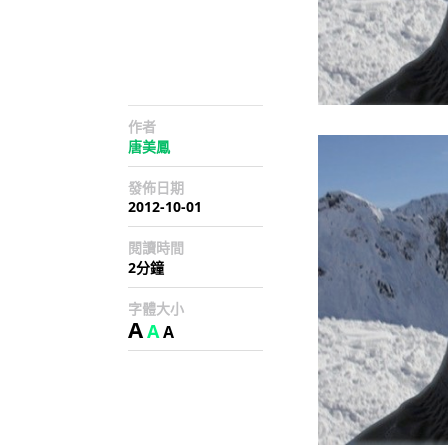
作者
唐美鳳
發佈日期
2012-10-01
閱讀時間
2分鐘
字體大小
A
A
A