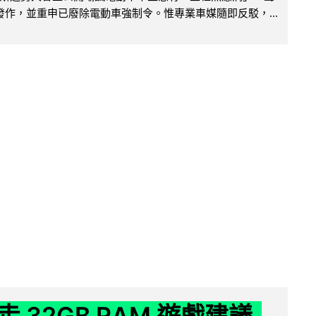
便發作，並重申已廢除電動車強制令。惟專業車媒隨即反駁，...
 32GB RAM 遊戲建議