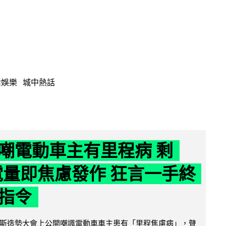
活娛樂
城中熱話
嘲電動車主有里程病 剩
 電量即焦慮發作 狂言一手終
指令
斯造勢大會上公開嘲諷電動車車主患有「里程焦慮病」，聲