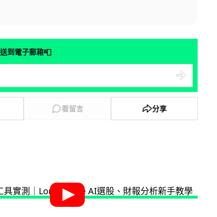
📮
送到電子郵箱
看留言
分享