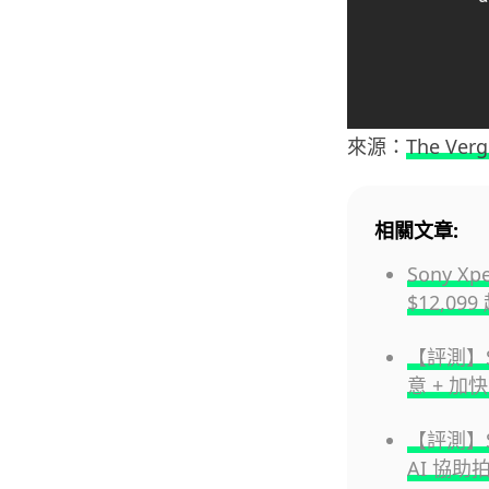
來源：
The Verg
相關文章:
Sony X
$12,09
【評測】So
意 + 
【評測】So
AI 協