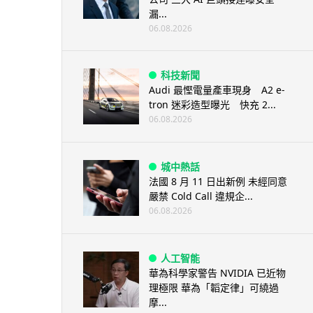
漏...
06.08.2026
科技新聞
Audi 最慳電量產車現身 A2 e-
tron 迷彩造型曝光 快充 2...
06.08.2026
城中熱話
法國 8 月 11 日出新例 未經同意
嚴禁 Cold Call 違規企...
06.08.2026
人工智能
華為科學家警告 NVIDIA 已近物
理極限 華為「韜定律」可繞過
摩...