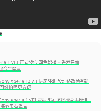
e
peria 1 VIII 正式發佈 四色選擇 + 香港售價
9 起今午開賣
ny Xperia 10 VII 快速評測 設計終改動有新
加快門鍵拍照更方便
ny Xperia 1 VIII 速試 礦石塗層機身手感佳 +
助拍攝效果有驚喜