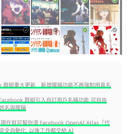
book 群組重大更新 新增暱稱功能不再強制用真名
為 Facebook 群組引入自訂用戶名稱功能 可自由
姓名與暱稱
現在就可幫你滑 Facebook OpenAI Atlas「代
完全自動化, 以後工作都交給 AI