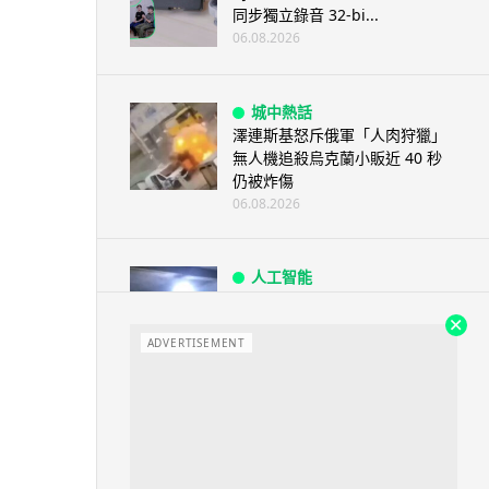
同步獨立錄音 32-bi...
06.08.2026
城中熱話
澤連斯基怒斥俄軍「人肉狩獵」
無人機追殺烏克蘭小販近 40 秒
仍被炸傷
06.08.2026
人工智能
中國湖北男自學 AI 「煉金術」
屋內煉金冒濃煙驚動全區
ADVERTISEMENT
06.08.2026
流動音樂
【評測】Sony IER-M500 入耳式
監聽耳機：現場拍攝、後製監
聽...