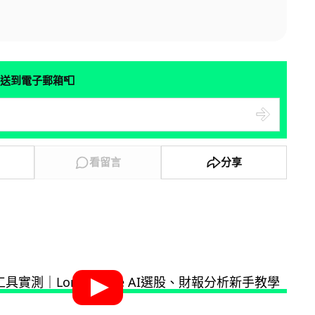
📮
送到電子郵箱
看留言
分享