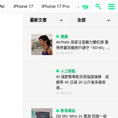
Air
iPhone 17
iPhone 17 Pro
AirPods Pro 3
Ap
最新文章
全部
健康
AirPods 用家注意聽力響紅燈 醫
學界籲耳機用戶謹守「60-60」...
07.08.2026
人工智能
AI 減肥餐單配合高強度操練 成
都男 45 日減 20 公斤後多器官
衰...
07.08.2026
影音產品
DJI Mic Mini 2s 實測 四發一收