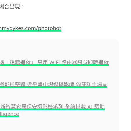
類的場合出現。
ommydykes.com/photobot
機「透牆追蹤」 只用 WiFi 路由器訊號即時追蹤
攝影機墜毀 幾乎擊中場邊攝影師 匈牙利主場友
推全新智慧家居保安攝影機系列 全線搭載 AI 驅動
lligence