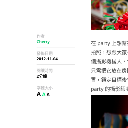
作者
Cherry
在 party 
拍照，想跟大家一
發佈日期
2012-11-04
個攝影機械人，
只需把它放在房
閱讀時間
2分鐘
置，鎖定目標後
字體大小
party 的攝影
A
A
A