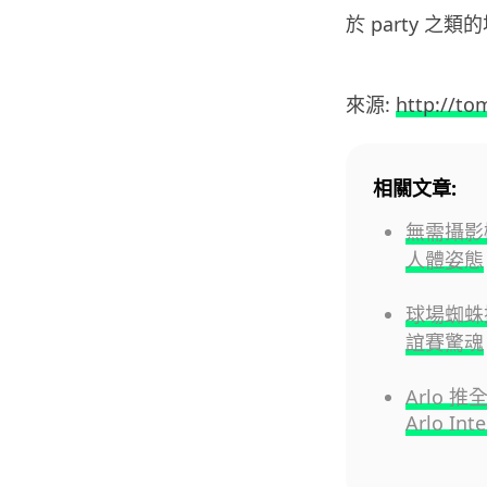
於 party 之
來源:
http://t
相關文章:
無需攝影
人體姿態
球場蜘蛛
誼賽驚魂
Arlo 
Arlo Inte