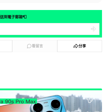
📮
送到電子郵箱
看留言
分享