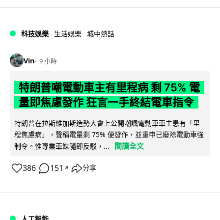
科技娛樂
生活娛樂
城中熱話
Vin
9 小時
特朗普嘲電動車主有里程病 剩 75% 電
量即焦慮發作 狂言一手終結電車指令
特朗普在拉斯維加斯造勢大會上公開嘲諷電動車車主患有「里
程焦慮病」，聲稱電量剩 75% 便發作，並重申已廢除電動車強
閱讀全文
制令。惟專業車媒隨即反駁，...
386
151
分享
↗
人工智能