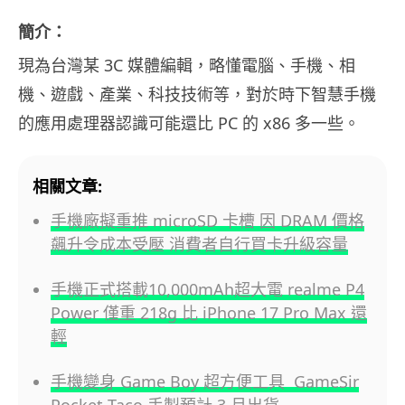
簡介：
現為台灣某 3C 媒體編輯，略懂電腦、手機、相
機、遊戲、產業、科技技術等，對於時下智慧手機
的應用處理器認識可能還比 PC 的 x86 多一些。
相關文章:
手機廠擬重推 microSD 卡槽 因 DRAM 價格
飆升令成本受壓 消費者自行買卡升級容量
手機正式搭載10,000mAh超大電 realme P4
Power 僅重 218g 比 iPhone 17 Pro Max 還
輕
手機變身 Game Boy 超方便工具 GameSir
Pocket Taco 手掣預計 3 月出貨