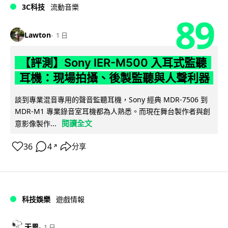
3C科技
流動音樂
89
Lawton
1 日
【評測】Sony IER-M500 入耳式監聽
耳機：現場拍攝、後製監聽與人聲利器
談到專業混音專用的聲音監聽耳機，Sony 經典 MDR-7506 到
MDR-M1 專業錄音室耳機都為人熟悉。而現在舞台製作者與創
閱讀全文
意影像製作...
36
4
分享
↗
科技娛樂
遊戲情報
天恩
1 日