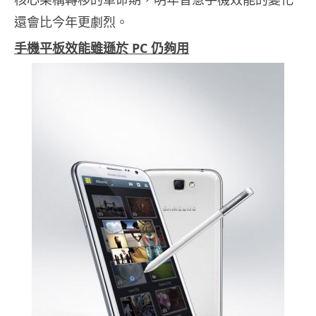
還會比今年更劇烈。
手機平板效能雖遜於 PC 仍夠用