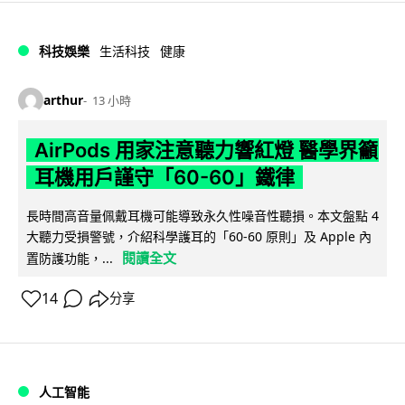
科技娛樂
生活科技
健康
arthur
13 小時
AirPods 用家注意聽力響紅燈 醫學界籲
耳機用戶謹守「60-60」鐵律
長時間高音量佩戴耳機可能導致永久性噪音性聽損。本文盤點 4
大聽力受損警號，介紹科學護耳的「60-60 原則」及 Apple 內
閱讀全文
置防護功能，...
14
分享
人工智能