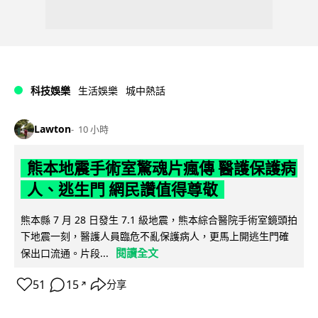
科技娛樂
生活娛樂
城中熱話
Lawton
10 小時
熊本地震手術室驚魂片瘋傳 醫護保護病
人、逃生門 網民讚值得尊敬
熊本縣 7 月 28 日發生 7.1 級地震，熊本綜合醫院手術室鏡頭拍
下地震一刻，醫護人員臨危不亂保護病人，更馬上開逃生門確
閱讀全文
保出口流通。片段...
51
15
分享
↗