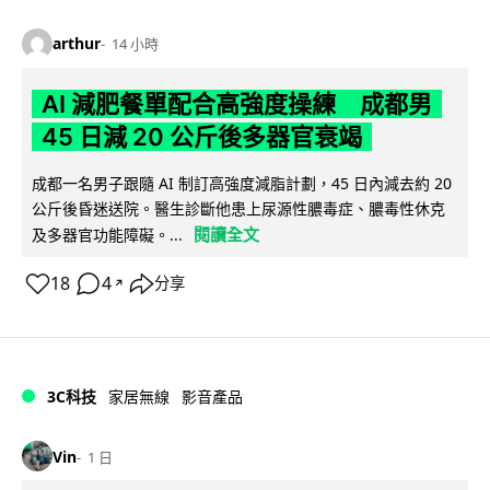
arthur
14 小時
AI 減肥餐單配合高強度操練 成都男
45 日減 20 公斤後多器官衰竭
成都一名男子跟隨 AI 制訂高強度減脂計劃，45 日內減去約 20
公斤後昏迷送院。醫生診斷他患上尿源性膿毒症、膿毒性休克
閱讀全文
及多器官功能障礙。...
18
4
分享
↗
3C科技
家居無線
影音產品
Vin
1 日