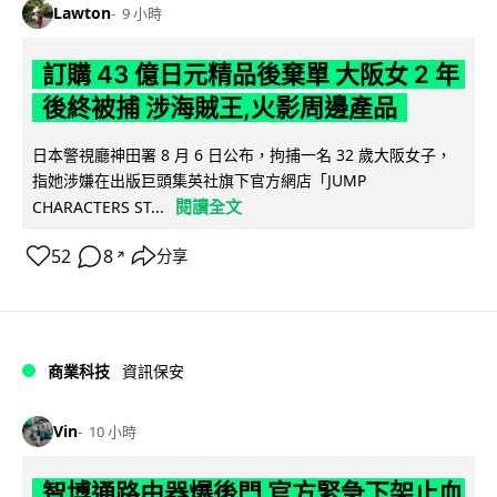
Lawton
9 小時
訂購 43 億日元精品後棄單 大阪女 2 年
後終被捕 涉海賊王,火影周邊產品
日本警視廳神田署 8 月 6 日公布，拘捕一名 32 歲大阪女子，
指她涉嫌在出版巨頭集英社旗下官方網店「JUMP
閱讀全文
CHARACTERS ST...
52
8
分享
↗
商業科技
資訊保安
Vin
10 小時
智博通路由器爆後門 官方緊急下架止血