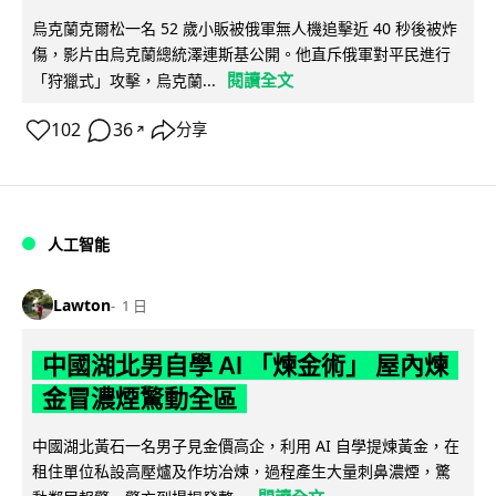
烏克蘭克爾松一名 52 歲小販被俄軍無人機追擊近 40 秒後被炸
傷，影片由烏克蘭總統澤連斯基公開。他直斥俄軍對平民進行
閱讀全文
「狩獵式」攻擊，烏克蘭...
102
36
分享
↗
人工智能
Lawton
1 日
中國湖北男自學 AI 「煉金術」 屋內煉
金冒濃煙驚動全區
中國湖北黃石一名男子見金價高企，利用 AI 自學提煉黃金，在
租住單位私設高壓爐及作坊冶煉，過程產生大量刺鼻濃煙，驚