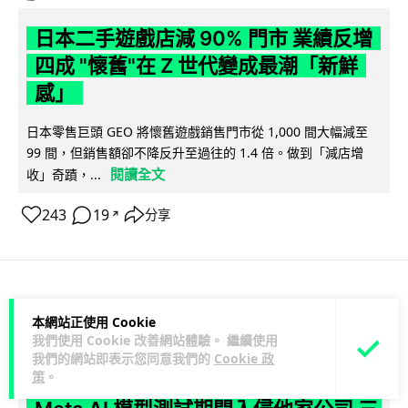
日本二手遊戲店減 90% 門市 業績反增
四成 "懷舊"在 Z 世代變成最潮「新鮮
感」
日本零售巨頭 GEO 將懷舊遊戲銷售門市從 1,000 間大幅減至
99 間，但銷售額卻不降反升至過往的 1.4 倍。做到「減店增
閱讀全文
收」奇蹟，...
243
19
分享
↗
人工智能
本網站正使用 Cookie
我們使用 Cookie 改善網站體驗。 繼續使用
我們的網站即表示您同意我們的
Cookie 政
Vin
1 日
策
。