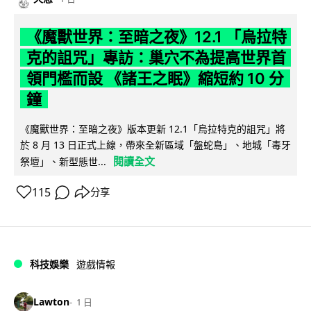
《魔獸世界：至暗之夜》12.1 「烏拉特
克的詛咒」專訪：巢穴不為提高世界首
領門檻而設 《諸王之眠》縮短約 10 分
鐘
《魔獸世界：至暗之夜》版本更新 12.1「烏拉特克的詛咒」將
於 8 月 13 日正式上線，帶來全新區域「盤蛇島」、地城「毒牙
閱讀全文
祭壇」、新型態世...
115
分享
科技娛樂
遊戲情報
Lawton
1 日