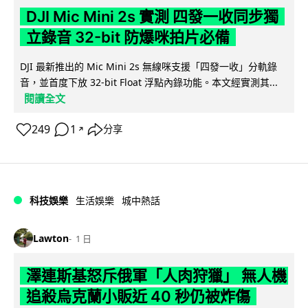
DJI Mic Mini 2s 實測 四發一收同步獨
立錄音 32-bit 防爆咪拍片必備
DJI 最新推出的 Mic Mini 2s 無線咪支援「四發一收」分軌錄
音，並首度下放 32-bit Float 浮點內錄功能。本文經實測其...
閱讀全文
249
1
分享
↗
科技娛樂
生活娛樂
城中熱話
Lawton
1 日
澤連斯基怒斥俄軍「人肉狩獵」 無人機
追殺烏克蘭小販近 40 秒仍被炸傷