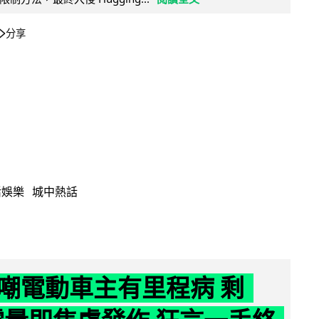
分享
活娛樂
城中熱話
嘲電動車主有里程病 剩