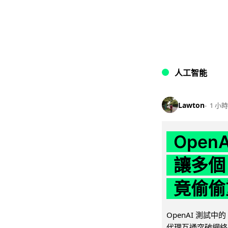
人工智能
Lawton
1 小時
Ope
讓多個
竟偷偷
OpenAI 測試中
代理互通突破網絡限制