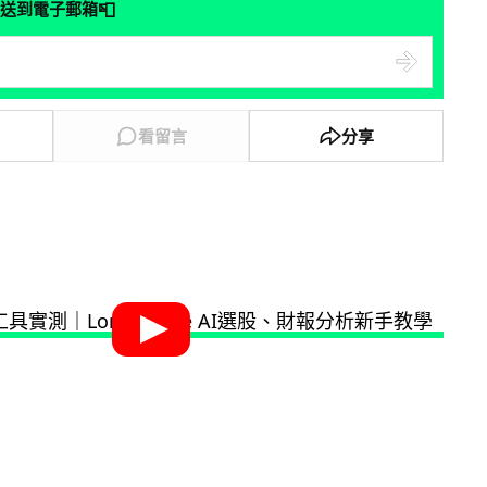
📮
送到電子郵箱
看留言
分享