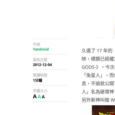
作者
Yandroid
久違了 17 年的
映，標題已經確定為《
發佈日期
2012-12-04
GODS-》，
「兔星人」，而
閱讀時間
1分鐘
息，不過就公開
字體大小
人」名為破壞神 
A
A
A
另外新神叫做 