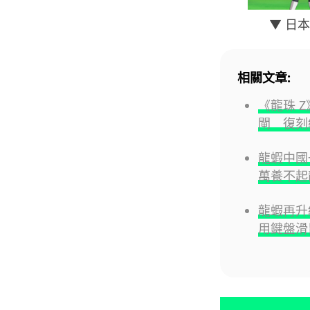
▼ 日
相關文章:
《龍珠 
閘 復刻
龍蝦中國
萬養不起
龍蝦再升級
用鍵盤滑