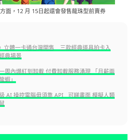
本方面，12 月 15日起還會發售龍珠型前賣券
Z》立體一卡通台灣開售 三款經典道具拍卡入
經典場景
一周內爆紅到卸載 付費卸載服務湧現 「月薪兩
龍蝦」
 AI 操控電腦毋須靠 API 可睇畫面 模擬人類
鼠