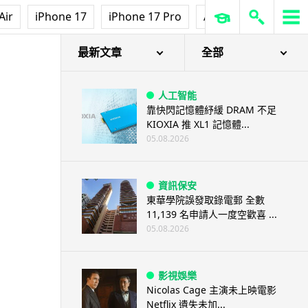
Air
iPhone 17
iPhone 17 Pro
AirPods Pro 3
Ap
最新文章
全部
人工智能
靠快閃記憶體紓緩 DRAM 不足
KIOXIA 推 XL1 記憶體...
05.08.2026
資訊保安
東華學院誤發取錄電郵 全數
11,139 名申請人一度空歡喜 ...
05.08.2026
影視娛樂
Nicolas Cage 主演未上映電影
Netflix 遺失未加...