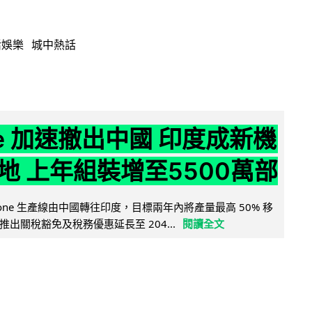
活娛樂
城中熱話
ne 加速撤出中國 印度成新機
地 上年組裝增至5500萬部
iPhone 生產線由中國轉往印度，目標兩年內將產量最高 50% 移
出關稅豁免及稅務優惠延長至 204...
閱讀全文