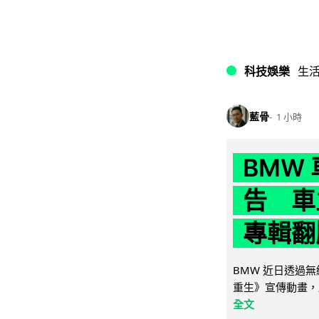
科技娛樂
生
藍骨
1 小時
BMW
告 車主
專輯翻
BMW 近日透過
重生》宣傳動畫，
全文