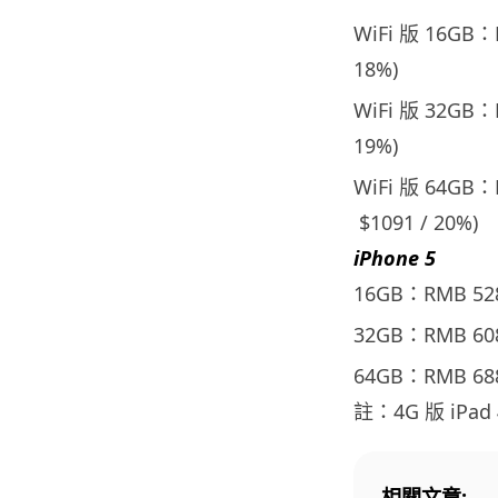
WiFi 版 16GB
18%)
WiFi 版 32GB
19%)
WiFi 版 64GB
$1091 / 20%)
iPhone 5
16GB：RMB 52
32GB：RMB 60
64GB：RMB 68
註：4G 版 iPad
相關文章: