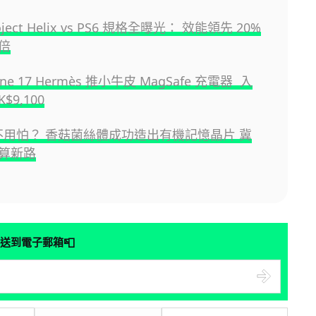
roject Helix vs PS6 規格全曝光： 效能領先 20%
倍
ne 17 Hermès 推小牛皮 MagSafe 充電器 入
$9,100
貴不用怕？ 香菇菌絲體成功造出有機記憶晶片 冀
算新路
📮
送到電子郵箱