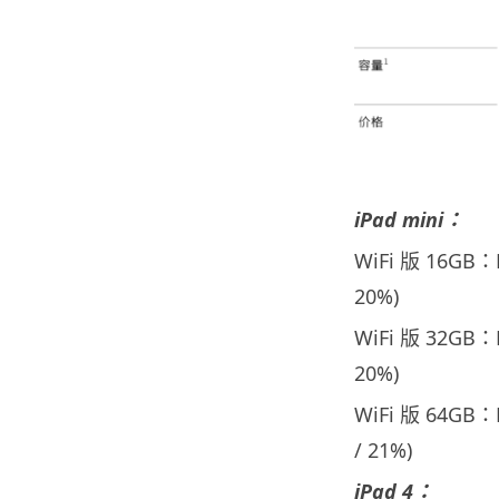
iPad mini：
WiFi 版 16GB
20%)
WiFi 版 32GB
20%)
WiFi 版 64GB
/ 21%)
iPad 4：