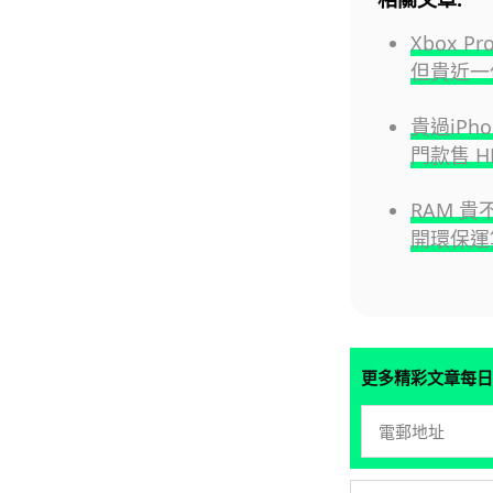
Xbox P
但貴近一
貴過iPho
門款售 HK
RAM 
開環保運
更多精彩文章每日