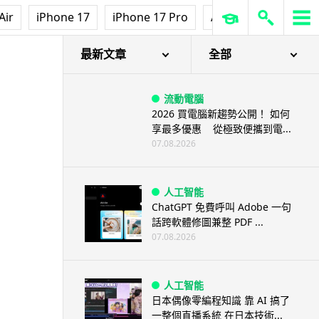
Air
iPhone 17
iPhone 17 Pro
AirPods Pro 3
Ap
最新文章
全部
流動電腦
2026 買電腦新趨勢公開！ 如何
享最多優惠 從極致便攜到電...
07.08.2026
人工智能
ChatGPT 免費呼叫 Adobe 一句
話跨軟體修圖兼整 PDF ...
07.08.2026
人工智能
日本偶像零編程知識 靠 AI 搞了
一整個直播系統 在日本技術...