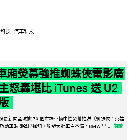
活科技
汽車科技
 車廂熒幕強推蜘蛛俠電影廣
怒轟堪比 iTunes 送 U2
版
無線更新向全球逾 70 個市場車輛中控熒幕推送《蜘蛛俠：英雄
啟動車輛即彈出通知，觸發大批車主不滿。BMW 早...
閱讀