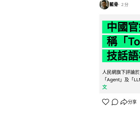
藍骨
2 分
中國官
稱「To
技話語
人民網旗下評論於 
「Agent」及「
文
分享