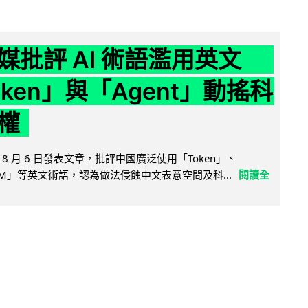
媒批評 AI 術語濫用英文
ken」與「Agent」動搖科
權
8 月 6 日發表文章，批評中國廣泛使用「Token」、
LLM」等英文術語，認為做法侵蝕中文表意空間及科...
閱讀全