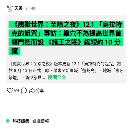
天恩
9 小時
《魔獸世界：至暗之夜》12.1 「烏拉特
克的詛咒」專訪：巢穴不為提高世界首
領門檻而設 《諸王之眠》縮短約 10 分
鐘
《魔獸世界：至暗之夜》版本更新 12.1「烏拉特克的詛咒」將
於 8 月 13 日正式上線，帶來全新區域「盤蛇島」、地城「毒牙
閱讀全文
祭壇」、新型態世...
69
分享
科技娛樂
遊戲情報