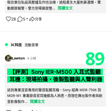
租住單位私設高壓爐及作坊冶煉，過程產生大量刺鼻濃煙，驚
閱讀全文
動鄰居報警。警方到場揭發整...
28
5
分享
↗
3C科技
流動音樂
89
Lawton
9 小時
【評測】Sony IER-M500 入耳式監聽
耳機：現場拍攝、後製監聽與人聲利器
談到專業混音專用的聲音監聽耳機，Sony 經典 MDR-7506 到
MDR-M1 專業錄音室耳機都為人熟悉。而現在舞台製作者與創
閱讀全文
意影像製作...