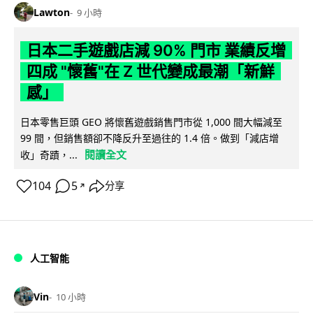
Lawton
9 小時
日本二手遊戲店減 90% 門市 業績反增
四成 "懷舊"在 Z 世代變成最潮「新鮮
感」
日本零售巨頭 GEO 將懷舊遊戲銷售門市從 1,000 間大幅減至
99 間，但銷售額卻不降反升至過往的 1.4 倍。做到「減店增
閱讀全文
收」奇蹟，...
104
5
分享
↗
人工智能
Vin
10 小時