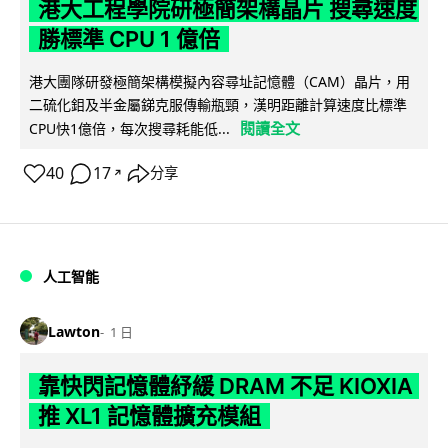
港大工程學院研極簡架構晶片 搜尋速度
勝標準 CPU 1 億倍
港大團隊研發極簡架構模擬內容尋址記憶體（CAM）晶片，用
二硫化鉬及半金屬銻克服傳輸瓶頸，漢明距離計算速度比標準
閱讀全文
CPU快1億倍，每次搜尋耗能低...
40
17
分享
↗
人工智能
Lawton
1 日
靠快閃記憶體紓緩 DRAM 不足 KIOXIA
推 XL1 記憶體擴充模組