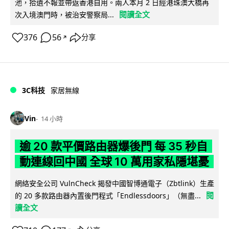
池，拾遺不報並帶返香港自用。兩人本月 2 日經港珠澳大橋再
閱讀全文
次入境澳門時，被治安警察局...
376
56
分享
↗
3C科技
家居無線
Vin
14 小時
逾 20 款平價路由器爆後門 每 35 秒自
動連線回中國 全球 10 萬用家私隱堪憂
網絡安全公司 VulnCheck 揭發中國智博通電子（Zbtlink）生產
閱
的 20 多款路由器內置後門程式「Endlessdoors」（無盡...
讀全文