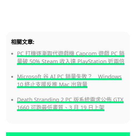
相關文章:
PC 打機逐漸取代遊戲機 Capcom 遊戲 PC 銷
量破 50% Steam 收入達 PlayStation 近兩倍
Microsoft 谷 AI PC 銷量失敗？ Windows
10 終止支援反推 Mac 出貨量
Death Stranding 2 PC 版系統需求公佈 GTX
1660 可跑最低畫質、3 月 19 日上架