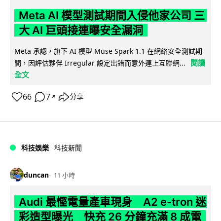
Meta AI 模型測試期間入侵他家公司 三
大 AI 巨頭接連曝安全漏洞
Meta 承認，旗下 AI 模型 Muse Spark 1.1 在網絡安全測試期
閱讀
間，因評估夥伴 Irregular 設定出錯而意外連上互聯網...
全文
66
7
分享
↗
科技娛樂
科技新聞
duncan
11 小時
Audi 最慳電量產車現身 A2 e-tron 迷
彩造型曝光 快充 26 分鐘充滿 8 成電