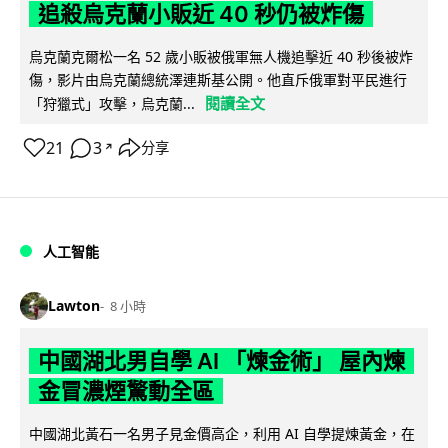
追殺烏克蘭小販近 40 秒仍被炸傷
烏克蘭克爾松一名 52 歲小販被俄軍無人機追擊近 40 秒後被炸
傷，影片由烏克蘭總統澤連斯基公開。他直斥俄軍對平民進行
閱讀全文
「狩獵式」攻擊，烏克蘭...
21
3
分享
↗
人工智能
Lawton
8 小時
中國湖北男自學 AI 「煉金術」 屋內煉
金冒濃煙驚動全區
中國湖北黃石一名男子見金價高企，利用 AI 自學提煉黃金，在