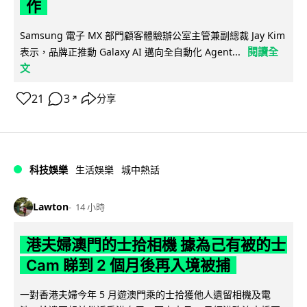
作
Samsung 電子 MX 部門顧客體驗辦公室主管兼副總裁 Jay Kim
閱讀全
表示，品牌正推動 Galaxy AI 邁向全自動化 Agent...
文
21
3
分享
↗
科技娛樂
生活娛樂
城中熱話
Lawton
14 小時
港夫婦澳門的士拾相機 據為己有被的士
Cam 睇到 2 個月後再入境被捕
一對香港夫婦今年 5 月遊澳門乘的士拾獲他人遺留相機及電