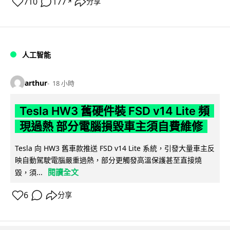
710
177
分享
↗
人工智能
arthur
18 小時
Tesla HW3 舊硬件裝 FSD v14 Lite 頻
現過熱 部分電腦損毀車主須自費維修
Tesla 向 HW3 舊車款推送 FSD v14 Lite 系統，引發大量車主反
映自動駕駛電腦嚴重過熱，部分更觸發高溫保護甚至直接燒
閱讀全文
毀，須...
6
分享