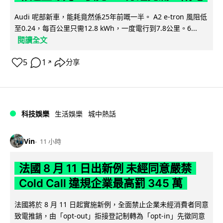
Audi 呢部新車，能耗竟然係25年前嘅一半。 A2 e-tron 風阻低
至0.24，每百公里只需12.8 kWh，一度電行到7.8公里。6...
閱讀全文
5
1
分享
↗
科技娛樂
生活娛樂
城中熱話
Vin
11 小時
法國 8 月 11 日出新例 未經同意嚴禁
Cold Call 違規企業最高罰 345 萬
法國將於 8 月 11 日起實施新例，全面禁止企業未經消費者同意
致電推銷，由「opt-out」拒接登記制轉為「opt-in」先徵同意