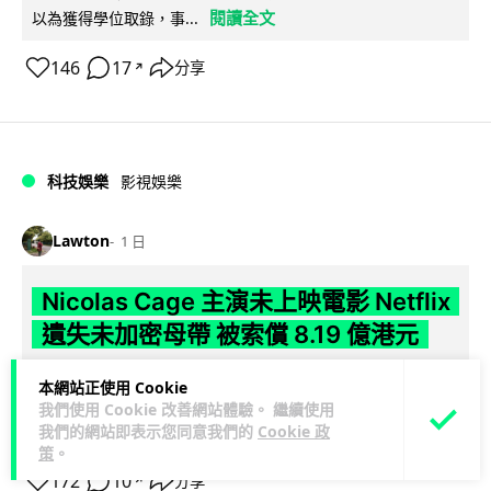
閱讀全文
以為獲得學位取錄，事...
146
17
分享
↗
科技娛樂
影視娛樂
Lawton
1 日
Nicolas Cage 主演未上映電影 Netflix
遺失未加密母帶 被索償 8.19 億港元
【唔見未加密母帶咁大件事】Netflix 洛杉磯辦公室被竊，未上
本網站正使用 Cookie
映的 Nicolas Cage 電影《Fortitude》母帶亦告失蹤。電影...
我們使用 Cookie 改善網站體驗。 繼續使用
閱讀全文
我們的網站即表示您同意我們的
Cookie 政
策
。
172
10
分享
↗