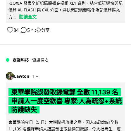
KIOXIA 發表全新記憶體擴充模組 XL1 系列，結合低延遲快閃記
憶體 XL-FLASH 與 CXL 介面，將快閃記憶體轉化為記憶體擴充
閱讀全文
方...
84
5
分享
↗
商業科技
資訊保安
Lawton
1 日
東華學院誤發取錄電郵 全數 11,139 名
申請人一度空歡喜 專家:人為疏忽+系統
防護缺失
東華學院今日（5 日）大學聯招放榜之際，因人為疏忽向全數
11,139 名課程申請人錯誤發出取錄通知電郵，令大批考生一度