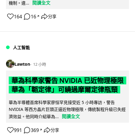
閱讀全文
機制。違...
164
16
分享
↗
人工智能
Lawton
12 小時
華為科學家警告 NVIDIA 已近物理極限
華為「韜定律」可繞過摩爾定律瓶頸
華為半導體首席科學家廖恒罕見接受近 5 小時專訪，警告
NVIDIA 等西方晶片巨頭正逼近物理極限，傳統製程升級已失經
閱讀全文
濟效益。他同時介紹華為...
991
369
分享
↗