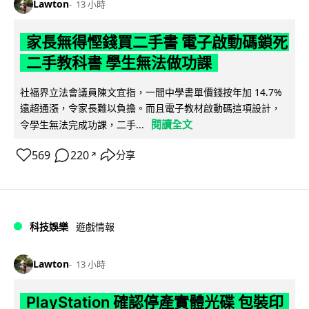
Lawton
13 小時
家長無得慳錢買二手書 電子啟動碼鎖死
二手教科書 學生無法做功課
社福界立法會議員陳文宜指，一間中學書單價錢按年加 14.7%
遠超通漲，令家長難以負擔。而且電子教材啟動碼這項設計，
閱讀全文
令學生無法完成功課，二手...
569
220
分享
↗
科技娛樂
遊戲情報
Lawton
13 小時
PlayStation 確認停產實體光碟 包裝印