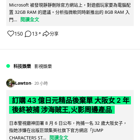
Microsoft 被發現靜靜刪除官方網站上，對遊戲玩家要為電腦配
置 32GB RAM 的建議。分析指微軟同時新推出的 8GB RAM 入
閱讀全文
門...
150
13
分享
↗
科技娛樂
影視娛樂
Lawton
20 小時
訂購 43 億日元精品後棄單 大阪女 2 年
後終被捕 涉海賊王,火影周邊產品
日本警視廳神田署 8 月 6 日公布，拘捕一名 32 歲大阪女子，
指她涉嫌在出版巨頭集英社旗下官方網店「JUMP
閱讀全文
CHARACTERS ST...