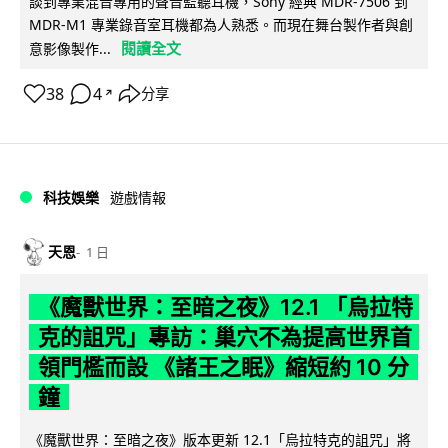
談到專業混音專用的聲音監聽耳機，Sony 經典 MDR-7506 到
MDR-M1 專業錄音室耳機都為人熟悉。而現在舞台製作者與創
閱讀全文
意影像製作...
38
4
分享
↗
科技娛樂
遊戲情報
天恩
1 日
《魔獸世界：至暗之夜》12.1 「烏拉特
克的詛咒」專訪：巢穴不為提高世界首
領門檻而設 《諸王之眠》縮短約 10 分
鐘
《魔獸世界：至暗之夜》版本更新 12.1「烏拉特克的詛咒」將