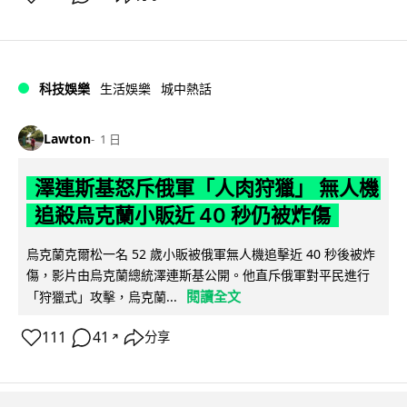
科技娛樂
生活娛樂
城中熱話
Lawton
1 日
澤連斯基怒斥俄軍「人肉狩獵」 無人機
追殺烏克蘭小販近 40 秒仍被炸傷
烏克蘭克爾松一名 52 歲小販被俄軍無人機追擊近 40 秒後被炸
傷，影片由烏克蘭總統澤連斯基公開。他直斥俄軍對平民進行
閱讀全文
「狩獵式」攻擊，烏克蘭...
111
41
分享
↗