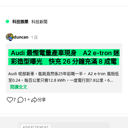
科技娛樂
科技新聞
duncan
1 日
Audi 最慳電量產車現身 A2 e-tron 迷
彩造型曝光 快充 26 分鐘充滿 8 成電
Audi 呢部新車，能耗竟然係25年前嘅一半。 A2 e-tron 風阻低
至0.24，每百公里只需12.8 kWh，一度電行到7.8公里。6...
閱讀全文
7
1
分享
↗
ADVERTISEMENT