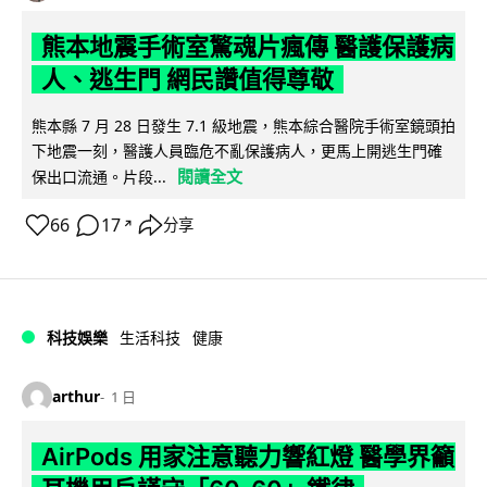
熊本地震手術室驚魂片瘋傳 醫護保護病
人、逃生門 網民讚值得尊敬
熊本縣 7 月 28 日發生 7.1 級地震，熊本綜合醫院手術室鏡頭拍
下地震一刻，醫護人員臨危不亂保護病人，更馬上開逃生門確
閱讀全文
保出口流通。片段...
66
17
分享
↗
科技娛樂
生活科技
健康
arthur
1 日
AirPods 用家注意聽力響紅燈 醫學界籲