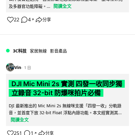
閱讀全文
及多器官功能障礙。...
22
4
分享
↗
3C科技
家居無線
影音產品
Vin
1 日
DJI Mic Mini 2s 實測 四發一收同步獨
立錄音 32-bit 防爆咪拍片必備
DJI 最新推出的 Mic Mini 2s 無線咪支援「四發一收」分軌錄
音，並首度下放 32-bit Float 浮點內錄功能。本文經實測其...
閱讀全文
251
1
分享
↗