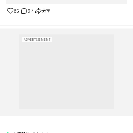
65
9
分享
↗
ADVERTISEMENT