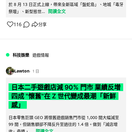
於 8 月 13 日正式上線，帶來全新區域「盤蛇島」、地城「毒牙
閱讀全文
祭壇」、新型態世...
116
分享
科技娛樂
遊戲情報
Lawton
1 日
日本二手遊戲店減 90% 門市 業績反增
四成 "懷舊"在 Z 世代變成最潮「新鮮
感」
日本零售巨頭 GEO 將懷舊遊戲銷售門市從 1,000 間大幅減至
99 間，但銷售額卻不降反升至過往的 1.4 倍。做到「減店增
閱讀全文
收」奇蹟，...