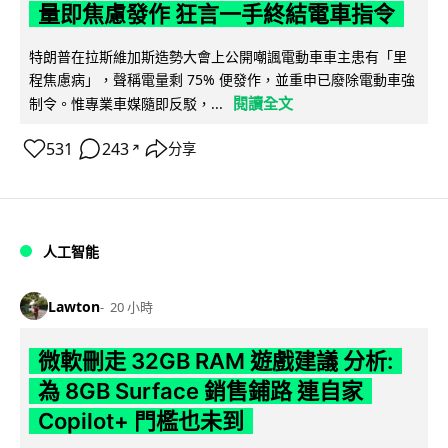
量即焦慮發作 狂言一手終結電車指令
特朗普在拉斯維加斯造勢大會上公開嘲諷電動車車主患有「里
程焦慮病」，聲稱電量剩 75% 便發作，並重申已廢除電動車強
閱讀全文
制令。惟專業車媒隨即反駁，...
531
243
分享
↗
人工智能
Lawton
20 小時
微軟刪走 32GB RAM 遊戲建議 分析:
為 8GB Surface 銷售鋪路 連自家
Copilot+ 門檻也未到