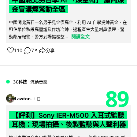
中國湖北男自學 AI 「煉金術」 屋內煉
金冒濃煙驚動全區
中國湖北黃石一名男子見金價高企，利用 AI 自學提煉黃金，在
租住單位私設高壓爐及作坊冶煉，過程產生大量刺鼻濃煙，驚
閱讀全文
動鄰居報警。警方到場揭發整...
110
7
分享
↗
3C科技
流動音樂
89
Lawton
1 日
【評測】Sony IER-M500 入耳式監聽
耳機：現場拍攝、後製監聽與人聲利器