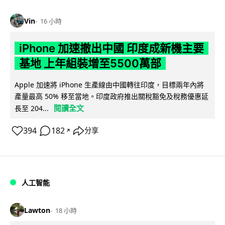
Vin
16 小時
iPhone 加速撤出中國 印度成新機主要
基地 上年組裝增至5500萬部
Apple 加速將 iPhone 生產線由中國轉往印度，目標兩年內將
產量最高 50% 移至當地。印度政府推出關稅豁免及稅務優惠延
閱讀全文
長至 204...
394
182
分享
↗
人工智能
Lawton
18 小時