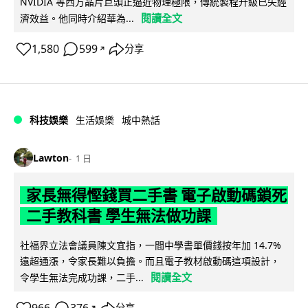
NVIDIA 等西方晶片巨頭正逼近物理極限，傳統製程升級已失經
閱讀全文
濟效益。他同時介紹華為...
1,580
599
分享
↗
科技娛樂
生活娛樂
城中熱話
Lawton
1 日
家長無得慳錢買二手書 電子啟動碼鎖死
二手教科書 學生無法做功課
社福界立法會議員陳文宜指，一間中學書單價錢按年加 14.7%
遠超通漲，令家長難以負擔。而且電子教材啟動碼這項設計，
閱讀全文
令學生無法完成功課，二手...
↗