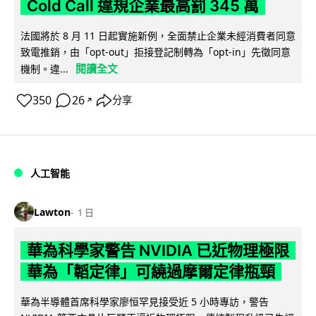
Cold Call 違規企業最高罰 345 萬
法國將於 8 月 11 日起實施新例，全面禁止企業未經消費者同意
致電推銷，由「opt-out」拒接登記制轉為「opt-in」先徵同意
閱讀全文
機制。違...
350
26
分享
↗
人工智能
Lawton
1 日
華為科學家警告 NVIDIA 已近物理極限
華為「韜定律」可繞過摩爾定律瓶頸
華為半導體首席科學家廖恒罕見接受近 5 小時專訪，警告