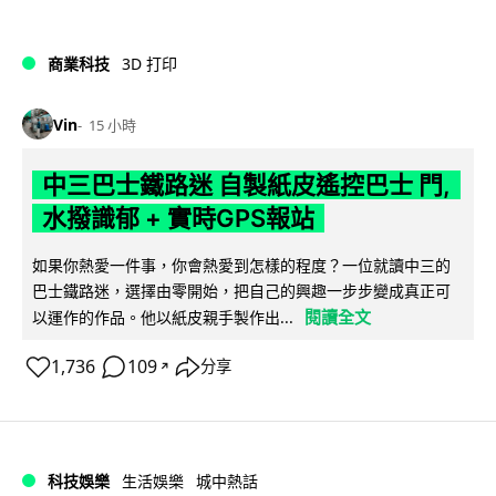
商業科技
3D 打印
Vin
15 小時
中三巴士鐵路迷 自製紙皮遙控巴士 門,
水撥識郁 + 實時GPS報站
如果你熱愛一件事，你會熱愛到怎樣的程度？一位就讀中三的
巴士鐵路迷，選擇由零開始，把自己的興趣一步步變成真正可
閱讀全文
以運作的作品。他以紙皮親手製作出...
1,736
109
分享
↗
科技娛樂
生活娛樂
城中熱話