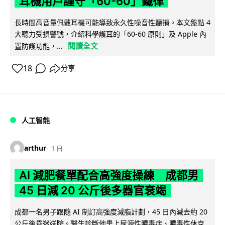
耳機用戶謹守「60-60」鐵律
長時間高音量佩戴耳機可能導致永久性噪音性聽損。本文盤點 4
大聽力受損警號，介紹科學護耳的「60-60 原則」及 Apple 內
閱讀全文
置防護功能，...
18
分享
人工智能
arthur
1 日
AI 減肥餐單配合高強度操練 成都男
45 日減 20 公斤後多器官衰竭
成都一名男子跟隨 AI 制訂高強度減脂計劃，45 日內減去約 20
公斤後昏迷送院。醫生診斷他患上尿源性膿毒症、膿毒性休克