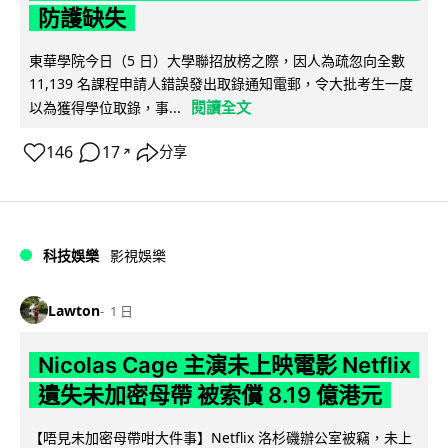
防護缺失
東華學院今日（5 日）大學聯招放榜之際，因人為疏忽向全數
11,139 名課程申請人錯誤發出取錄通知電郵，令大批考生一度
閱讀全文
以為獲得學位取錄，事...
146
17
分享
↗
科技娛樂
影視娛樂
Lawton
1 日
Nicolas Cage 主演未上映電影 Netflix
遺失未加密母帶 被索償 8.19 億港元
【唔見未加密母帶咁大件事】Netflix 洛杉磯辦公室被竊，未上