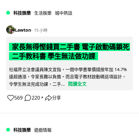
科技娛樂
生活娛樂
城中熱話
Lawton
15 小時
家長無得慳錢買二手書 電子啟動碼鎖死
二手教科書 學生無法做功課
社福界立法會議員陳文宜指，一間中學書單價錢按年加 14.7%
遠超通漲，令家長難以負擔。而且電子教材啟動碼這項設計，
閱讀全文
令學生無法完成功課，二手...
569
220
分享
↗
科技娛樂
遊戲情報