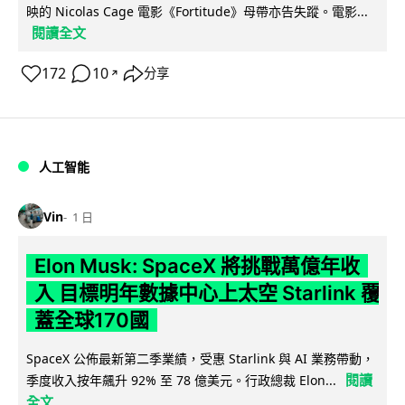
映的 Nicolas Cage 電影《Fortitude》母帶亦告失蹤。電影...
閱讀全文
172
10
分享
↗
人工智能
Vin
1 日
Elon Musk: SpaceX 將挑戰萬億年收
入 目標明年數據中心上太空 Starlink 覆
蓋全球170國
SpaceX 公佈最新第二季業績，受惠 Starlink 與 AI 業務帶動，
閱讀
季度收入按年飆升 92% 至 78 億美元。行政總裁 Elon...
全文