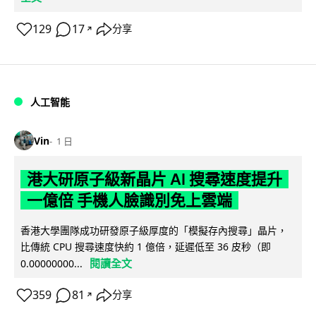
129
17
分享
↗
人工智能
Vin
1 日
港大研原子級新晶片 AI 搜尋速度提升
一億倍 手機人臉識別免上雲端
香港大學團隊成功研發原子級厚度的「模擬存內搜尋」晶片，
比傳統 CPU 搜尋速度快約 1 億倍，延遲低至 36 皮秒（即
閱讀全文
0.00000000...
359
81
分享
↗