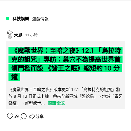
科技娛樂
遊戲情報
天恩
11 小時
《魔獸世界：至暗之夜》12.1 「烏拉特
克的詛咒」專訪：巢穴不為提高世界首
領門檻而設 《諸王之眠》縮短約 10 分
鐘
《魔獸世界：至暗之夜》版本更新 12.1「烏拉特克的詛咒」將
於 8 月 13 日正式上線，帶來全新區域「盤蛇島」、地城「毒牙
閱讀全文
祭壇」、新型態世...
69
分享