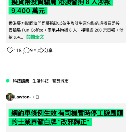
擬貨幣投資騙局 港澳警拘 8 人涉款
9,400 萬元
香港警方聯同澳門司警搗破以養生咖啡生意包裝的虛擬貨幣投
資騙局 Fun Coffee，兩地共拘捕 8 人，接獲逾 200 宗舉報，涉
閱讀全文
款 9,4...
118
9
分享
↗
科技娛樂
生活科技
智慧城市
Lawton
1 日
網約車條例生效 有司機暫時停工避風頭
的士業界籲白牌 "改邪歸正"