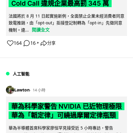
Cold Call 違規企業最高罰 345 萬
法國將於 8 月 11 日起實施新例，全面禁止企業未經消費者同意
致電推銷，由「opt-out」拒接登記制轉為「opt-in」先徵同意
閱讀全文
機制。違...
164
16
分享
↗
人工智能
Lawton
14 小時
華為科學家警告 NVIDIA 已近物理極限
華為「韜定律」可繞過摩爾定律瓶頸
華為半導體首席科學家廖恒罕見接受近 5 小時專訪，警告