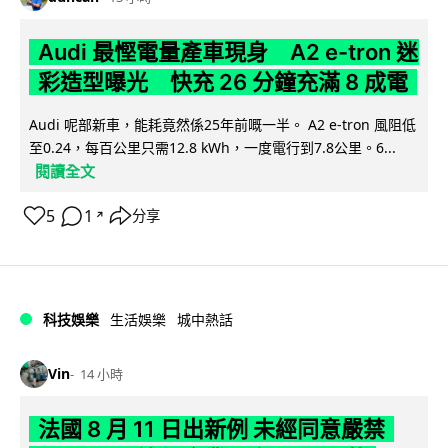
Audi 最慳電量產車現身 A2 e-tron 迷
彩造型曝光 快充 26 分鐘充滿 8 成電
Audi 呢部新車，能耗竟然係25年前嘅一半。 A2 e-tron 風阻低
至0.24，每百公里只需12.8 kWh，一度電行到7.8公里。6...
閱讀全文
5
1
分享
↗
科技娛樂
生活娛樂
城中熱話
Vin
14 小時
法國 8 月 11 日出新例 未經同意嚴禁