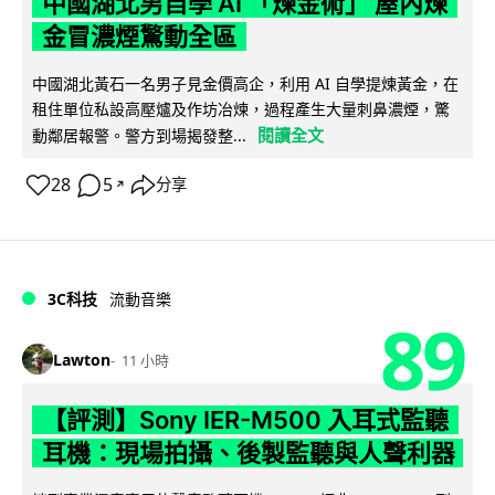
中國湖北男自學 AI 「煉金術」 屋內煉
金冒濃煙驚動全區
中國湖北黃石一名男子見金價高企，利用 AI 自學提煉黃金，在
租住單位私設高壓爐及作坊冶煉，過程產生大量刺鼻濃煙，驚
閱讀全文
動鄰居報警。警方到場揭發整...
28
5
分享
↗
3C科技
流動音樂
89
Lawton
11 小時
【評測】Sony IER-M500 入耳式監聽
耳機：現場拍攝、後製監聽與人聲利器