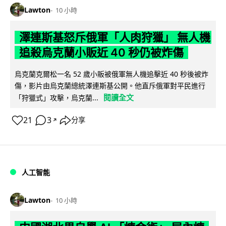
Lawton
10 小時
澤連斯基怒斥俄軍「人肉狩獵」 無人機
追殺烏克蘭小販近 40 秒仍被炸傷
烏克蘭克爾松一名 52 歲小販被俄軍無人機追擊近 40 秒後被炸
傷，影片由烏克蘭總統澤連斯基公開。他直斥俄軍對平民進行
閱讀全文
「狩獵式」攻擊，烏克蘭...
21
3
分享
↗
人工智能
Lawton
10 小時