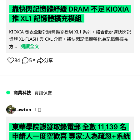
靠快閃記憶體紓緩 DRAM 不足 KIOXIA
推 XL1 記憶體擴充模組
KIOXIA 發表全新記憶體擴充模組 XL1 系列，結合低延遲快閃記
憶體 XL-FLASH 與 CXL 介面，將快閃記憶體轉化為記憶體擴充
閱讀全文
方...
84
5
分享
↗
商業科技
資訊保安
Lawton
1 日
東華學院誤發取錄電郵 全數 11,139 名
申請人一度空歡喜 專家:人為疏忽+系統