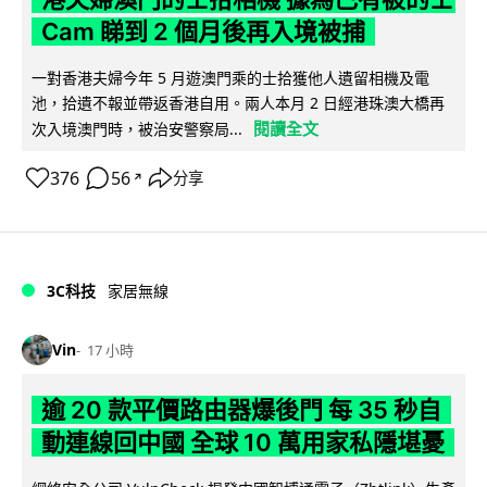
Cam 睇到 2 個月後再入境被捕
一對香港夫婦今年 5 月遊澳門乘的士拾獲他人遺留相機及電
池，拾遺不報並帶返香港自用。兩人本月 2 日經港珠澳大橋再
閱讀全文
次入境澳門時，被治安警察局...
376
56
分享
↗
3C科技
家居無線
Vin
17 小時
逾 20 款平價路由器爆後門 每 35 秒自
動連線回中國 全球 10 萬用家私隱堪憂