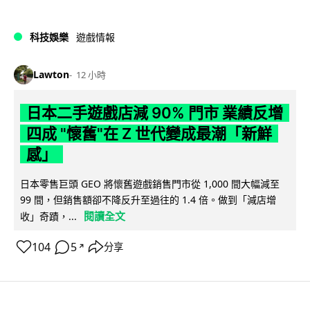
科技娛樂
遊戲情報
Lawton
12 小時
日本二手遊戲店減 90% 門市 業績反增
四成 "懷舊"在 Z 世代變成最潮「新鮮
感」
日本零售巨頭 GEO 將懷舊遊戲銷售門市從 1,000 間大幅減至
99 間，但銷售額卻不降反升至過往的 1.4 倍。做到「減店增
閱讀全文
收」奇蹟，...
104
5
分享
↗