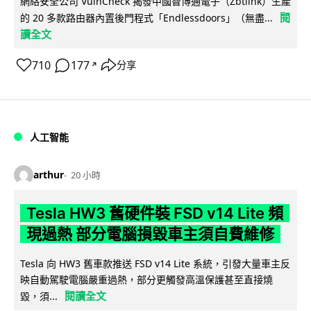
網絡安全公司 VulnCheck 揭發中國智博通電子（Zbtlink）生產
閱
的 20 多款路由器內置後門程式「Endlessdoors」（無盡...
讀全文
710
177
分享
↗
人工智能
arthur
20 小時
Tesla HW3 舊硬件裝 FSD v14 Lite 頻
現過熱 部分電腦損毀車主須自費維修
Tesla 向 HW3 舊車款推送 FSD v14 Lite 系統，引發大量車主反
映自動駕駛電腦嚴重過熱，部分更觸發高溫保護甚至直接燒
閱讀全文
毀，須...