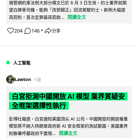
規管網約車法例大部分條文已於 8 月 3 日生效，的士業界就期
望白牌車司機，能夠「改邪歸正」回流駕駛的士。新例大幅提
閱讀全文
高罰則，首次定罪最高罰款...
204
146
分享
↗
人工智能
Lawton
1 日
白宮拒測中國開放 AI 模型 業界質疑安
全框架選擇性執行
彭博社報道，白宮通知美國頂尖 AI 公司，中國開發的開放權重
模型將不納入特朗普政府新 AI 安全框架的測試範圍。美國業界
閱讀全文
則聯署呼籲政府不要限...