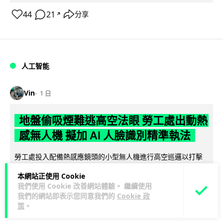
44
21
分享
↗
人工智能
Vin
1 日
地盤偷吸煙難逃高空法眼 勞工處出動熱
感無人機 擬加 AI 人臉識別精準執法
勞工處投入配備熱感應鏡頭的小型無人機進行高空巡邏以打擊
地盤違例吸煙，並正研究於未來一年內引入 AI 人臉識別與行為
本網站正使用 Cookie
閱讀全文
分析功能，結合三大技術進一...
我們使用 Cookie 改善網站體驗。 繼續使用
我們的網站即表示您同意我們的
Cookie 政
246
55
分享
↗
策
。