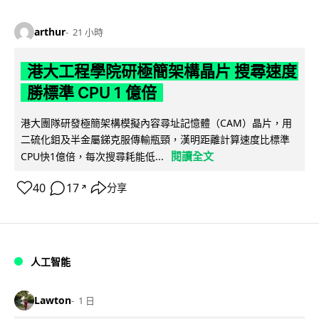
arthur
21 小時
港大工程學院研極簡架構晶片 搜尋速度
勝標準 CPU 1 億倍
港大團隊研發極簡架構模擬內容尋址記憶體（CAM）晶片，用
二硫化鉬及半金屬銻克服傳輸瓶頸，漢明距離計算速度比標準
閱讀全文
CPU快1億倍，每次搜尋耗能低...
40
17
分享
↗
人工智能
Lawton
1 日