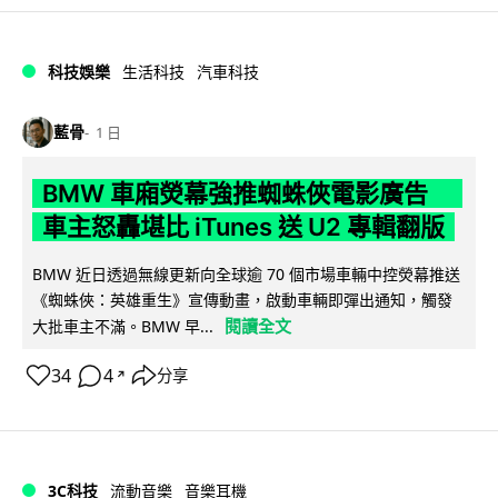
科技娛樂
生活科技
汽車科技
藍骨
1 日
BMW 車廂熒幕強推蜘蛛俠電影廣告
車主怒轟堪比 iTunes 送 U2 專輯翻版
BMW 近日透過無線更新向全球逾 70 個市場車輛中控熒幕推送
《蜘蛛俠：英雄重生》宣傳動畫，啟動車輛即彈出通知，觸發
閱讀全文
大批車主不滿。BMW 早...
34
4
分享
↗
3C科技
流動音樂
音樂耳機