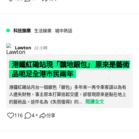
科技娛樂
生活娛樂
城中熱話
Lawton
22 小時
港鐵紅磡站現「黐地銀包」 原來是藝術
品呃足全港市民兩年
港鐵紅磡站月台一個銀色「銀包」多年來一再令乘客誤以為有
人遺失財物，事主原本打算拾起交還，卻發現原來是黏在地上
閱讀全文
的藝術品。這件名為《失而復得》的...
116
4
分享
↗