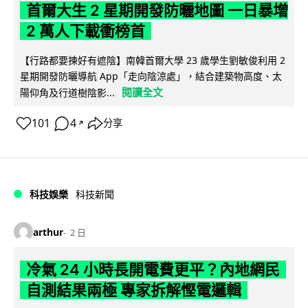
首爾大生 2 星期開發防曬地圖 一日暴增
2 萬人下載衝榜首
【行路都要揀好有遮陰】南韓首爾大學 23 歲學生劉敏俊利用 2
星期開發防曬導航 App「走向陰涼處」，結合建築物高度、太
閱讀全文
陽仰角及行道樹陰影...
101
4
分享
↗
科技娛樂
科技新聞
arthur
2 日
冷氣 24 小時長開電費更平？內地網民
自測結果兩極 專家拆解慳電邏輯