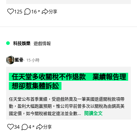
125
16
分享
↗
科技娛樂
遊戲情報
藍骨
15 小時
任天堂多收關稅不作退款 業績報告理
想卻惹集體訴訟
任天堂公布首季業績，受遊戲熱賣及一筆美國退還關稅款項帶
動，盈利大幅跑贏預期。惟公司早前曾多次以關稅為由調高美
閱讀全文
國定價，如今關稅被裁定違法並全數...
34
4
分享
↗