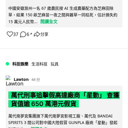
中國安徽滁州一名 67 歲農民按 AI 生成農藥配方為芝麻田除
草，結果 150 畝芝麻苗一夜之間與雜草一同枯死，估計損失約
閱讀全文
15 萬元人民幣...
37
6
分享
↗
科技娛樂
生活科技
玩具
Lawton
44 分
萬代刑事追擊假高達廠商「星動」 查獲
貨值逾 650 萬港元假貨
萬代南夢宮集團旗下萬代南夢宮影視工廠、萬代及 BANDAI
SPIRITS 3 間公司對中國大陸假冒 GUNPLA 廠商「星動」發起