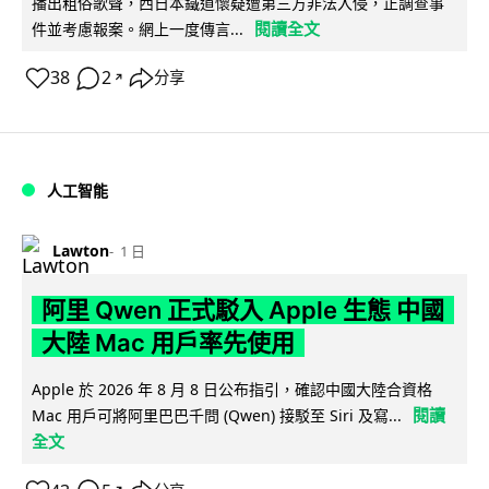
播出粗俗歌聲，西日本鐵道懷疑遭第三方非法入侵，正調查事
閱讀全文
件並考慮報案。網上一度傳言...
38
2
分享
↗
人工智能
Lawton
1 日
阿里 Qwen 正式駁入 Apple 生態 中國
大陸 Mac 用戶率先使用
Apple 於 2026 年 8 月 8 日公布指引，確認中國大陸合資格
閱讀
Mac 用戶可將阿里巴巴千問 (Qwen) 接駁至 Siri 及寫...
全文