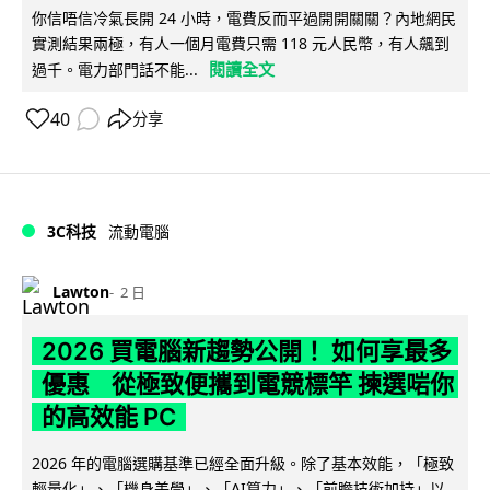
你信唔信冷氣長開 24 小時，電費反而平過開開關關？內地網民
實測結果兩極，有人一個月電費只需 118 元人民幣，有人飆到
閱讀全文
過千。電力部門話不能...
40
分享
3C科技
流動電腦
Lawton
2 日
2026 買電腦新趨勢公開！ 如何享最多
優惠 從極致便攜到電競標竿 揀選啱你
的高效能 PC
2026 年的電腦選購基準已經全面升級。除了基本效能，「極致
輕量化」、「機身美學」、「AI算力」、「前瞻技術加持」以