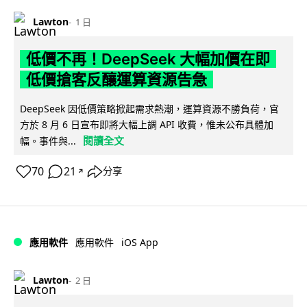
Lawton
1 日
低價不再！DeepSeek 大幅加價在即
低價搶客反釀運算資源告急
DeepSeek 因低價策略掀起需求熱潮，運算資源不勝負荷，官
方於 8 月 6 日宣布即將大幅上調 API 收費，惟未公布具體加
閱讀全文
幅。事件與...
70
21
分享
↗
iOS App
應用軟件
應用軟件
Lawton
2 日