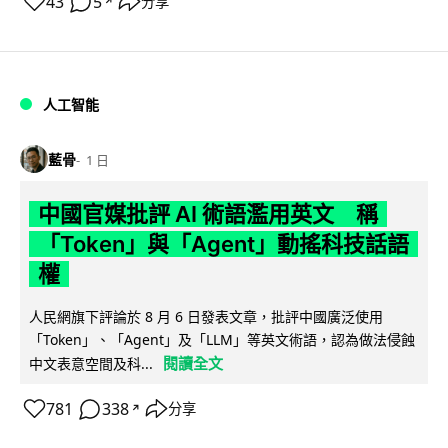
43
5
分享
↗
人工智能
藍骨
1 日
中國官媒批評 AI 術語濫用英文 稱
「Token」與「Agent」動搖科技話語
權
人民網旗下評論於 8 月 6 日發表文章，批評中國廣泛使用
「Token」、「Agent」及「LLM」等英文術語，認為做法侵蝕
閱讀全文
中文表意空間及科...
781
338
分享
↗