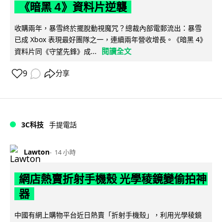
《暗黑 4》資料片逆襲
收購兩年，暴雪終於擺脫動視魔咒？總裁內部電郵流出：暴雪
已成 Xbox 表現最好團隊之一，連續兩年營收增長。《暗黑 4》
閱讀全文
資料片同《守望先鋒》成...
9
分享
3C科技
手提電話
Lawton
14 小時
網店熱賣折射手機殼 光學稜鏡變偷拍神
器
中國有網上購物平台近日熱賣「折射手機殼」，利用光學稜鏡