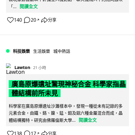
閱讀全文
「...
140
20
分享
↗
科技娛樂
生活娛樂
城中熱話
Lawton
21 小時
廣島原爆遺址驚現神秘合金 科學家指晶
體結構前所未見
科學家在廣島原爆遺址沙灘樣本中，發現一種從未有記錄的多
元素合金，由鐵、鉻、鎳、錳、鉬及鋁六種金屬混合而成，晶
閱讀全文
體結構獨特。研究由佛羅倫斯大學...
138
17
分享
↗