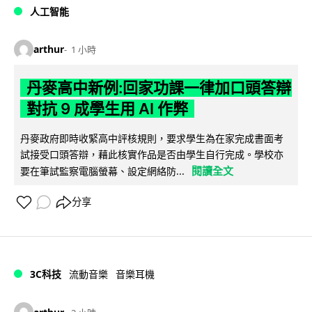
人工智能
arthur
1 小時
丹麥高中新例:回家功課一律加口頭答辯
對抗 9 成學生用 AI 作弊
丹麥政府即時收緊高中評核規則，要求學生為在家完成書面考
試接受口頭答辯，藉此核實作品是否由學生自行完成。學校亦
閱讀全文
要在筆試監察電腦螢幕、設定網絡防...
分享
3C科技
流動音樂
音樂耳機