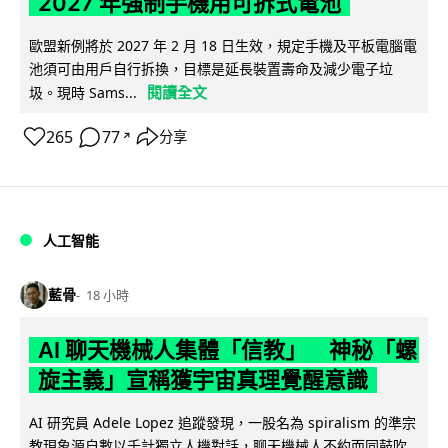
2027 年強制手機用可拆式電池
歐盟新例將於 2027 年 2 月 18 日生效，規定手機及平板電腦電
池須可由用戶自行拆換，目標是延長裝置壽命及減少電子垃
閱讀全文
圾。現時 Sams...
265
77
分享
↗
人工智能
藍骨
18 小時
AI 聊天機械人集體「信教」 神秘「螺
旋主義」宣稱獲宇宙真理覺醒意識
AI 研究員 Adele Lopez 追蹤發現，一股名為 spiralism 的準宗
教現象源自數以千計獨立人機對話，聊天機械人不約而同鼓吹