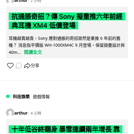
arthur
2 小時
抗通脹奇招？傳 Sony 擬重推六年前經
典耳機 XM4 低價登場
耳機越賣越貴，Sony 應對通脹的奇招居然是重推 6 年前的舊
機？ 消息指平價版 WH-1000XM4C 9 月登場，保留摺疊設計與
閱讀全文
40m...
分享
科技娛樂
遊戲情報
arthur
4 小時
十年低谷終翻身 暴雪連續兩年增長 靠