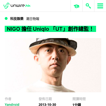
WWDC 2026
GenAI 與雲端科技專區
ERP 與商業 AI
NIGO 擔任 Uniqlo 「UT」創作總監！
科技娛樂
潮日物報
NIGO 擔任 Uniqlo 「UT」創作總監！
作者
發佈日期
閱讀時間
Yandroid
2013-10-30
1分鐘