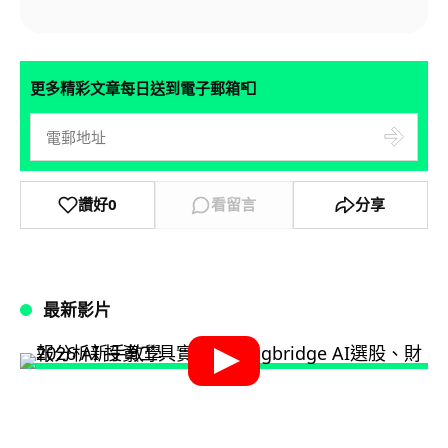
📮
更多精彩文章每日送到電子郵箱
讚好
0
看留言
分享
最新影片