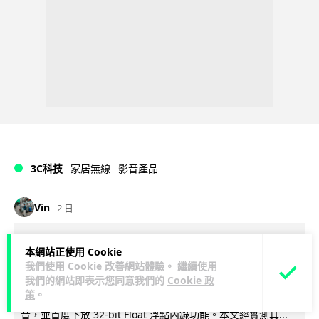
3C科技
家居無線
影音產品
Vin
2 日
DJI Mic Mini 2s 實測 四發一收同步獨
本網站正使用 Cookie
立錄音 32-bit 防爆咪拍片必備
我們使用 Cookie 改善網站體驗。 繼續使用
我們的網站即表示您同意我們的
Cookie 政
策
。
DJI 最新推出的 Mic Mini 2s 無線咪支援「四發一收」分軌錄
音，並首度下放 32-bit Float 浮點內錄功能。本文經實測其...