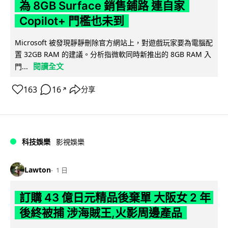
為 8GB Surface 銷售鋪路 連自家
Copilot+ 門檻也未到
Microsoft 被發現靜靜刪除官方網站上，對遊戲玩家要為電腦配
置 32GB RAM 的建議。分析指微軟同時新推出的 8GB RAM 入
閱讀全文
門...
163
16
分享
↗
科技娛樂
影視娛樂
Lawton
1 日
訂購 43 億日元精品後棄單 大阪女 2 年
後終被捕 涉海賊王,火影周邊產品