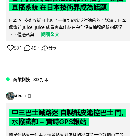
直播系統 在日本技術界成為話題
日本 AI 技術界近日出現了一個引發廣泛討論的熱門話題：日本
偶像前 Juice=Juice 成員宮本佳林在完全沒有編程經驗的情況
閱讀全文
下，僅憑藉與...
571
49
分享
↗
商業科技
3D 打印
Vin
1 日
中三巴士鐵路迷 自製紙皮遙控巴士 門,
水撥識郁 + 實時GPS報站
如果你熱愛一件事，你會熱愛到怎樣的程度？一位就讀中三的