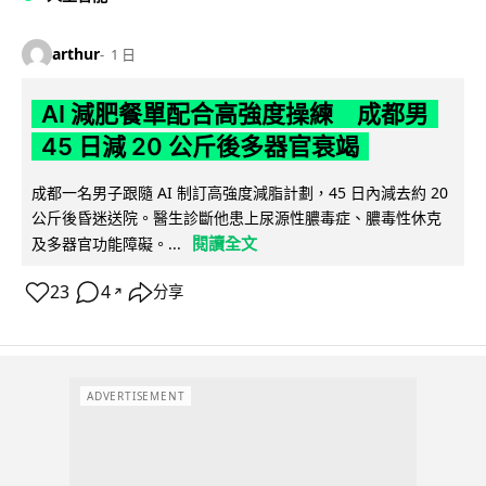
arthur
1 日
AI 減肥餐單配合高強度操練 成都男
45 日減 20 公斤後多器官衰竭
成都一名男子跟隨 AI 制訂高強度減脂計劃，45 日內減去約 20
公斤後昏迷送院。醫生診斷他患上尿源性膿毒症、膿毒性休克
閱讀全文
及多器官功能障礙。...
23
4
分享
↗
ADVERTISEMENT