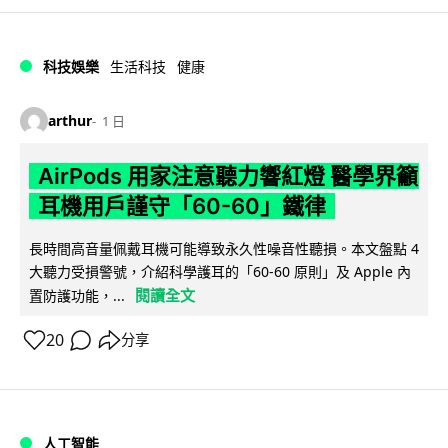
科技娛樂
生活科技
健康
arthur
1 日
AirPods 用家注意聽力響紅燈 醫學界籲
耳機用戶謹守「60-60」鐵律
長時間高音量佩戴耳機可能導致永久性噪音性聽損。本文盤點 4
大聽力受損警號，介紹科學護耳的「60-60 原則」及 Apple 內
閱讀全文
置防護功能，...
20
分享
人工智能