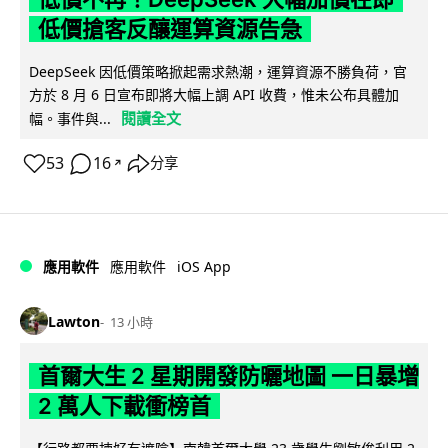
低價搶客反釀運算資源告急
DeepSeek 因低價策略掀起需求熱潮，運算資源不勝負荷，官
方於 8 月 6 日宣布即將大幅上調 API 收費，惟未公布具體加
閱讀全文
幅。事件與...
53
16
分享
↗
iOS App
應用軟件
應用軟件
Lawton
13 小時
首爾大生 2 星期開發防曬地圖 一日暴增
2 萬人下載衝榜首