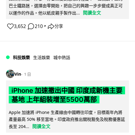
巴士鐵路迷，選擇由零開始，把自己的興趣一步步變成真正可
閱讀全文
以運作的作品。他以紙皮親手製作出...
3,652
210
分享
↗
科技娛樂
生活娛樂
城中熱話
Vin
1 日
iPhone 加速撤出中國 印度成新機主要
基地 上年組裝增至5500萬部
Apple 加速將 iPhone 生產線由中國轉往印度，目標兩年內將
產量最高 50% 移至當地。印度政府推出關稅豁免及稅務優惠延
閱讀全文
長至 204...