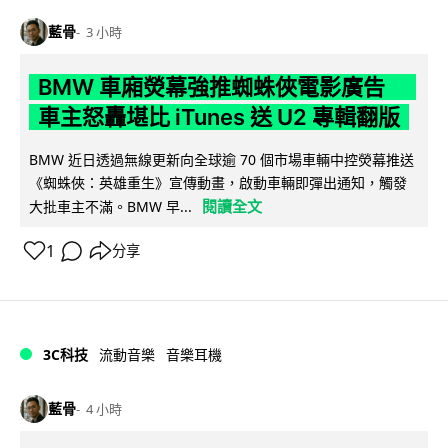
藍骨
3 小時
BMW 車廂熒幕強推蜘蛛俠電影廣告
車主怒轟堪比 iTunes 送 U2 專輯翻版
BMW 近日透過無線更新向全球逾 70 個市場車輛中控熒幕推送
《蜘蛛俠：英雄重生》宣傳動畫，啟動車輛即彈出通知，觸發
閱讀全文
大批車主不滿。BMW 早...
1
分享
3C科技
流動音樂
音樂耳機
藍骨
4 小時