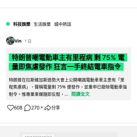
科技娛樂
生活娛樂
城中熱話
Vin
1 日
特朗普嘲電動車主有里程病 剩 75% 電
量即焦慮發作 狂言一手終結電車指令
特朗普在拉斯維加斯造勢大會上公開嘲諷電動車車主患有「里
程焦慮病」，聲稱電量剩 75% 便發作，並重申已廢除電動車強
閱讀全文
制令。惟專業車媒隨即反駁，...
608
270
分享
↗