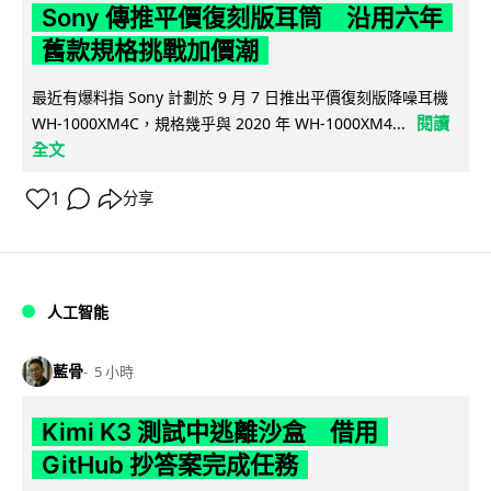
Sony 傳推平價復刻版耳筒 沿用六年
舊款規格挑戰加價潮
最近有爆料指 Sony 計劃於 9 月 7 日推出平價復刻版降噪耳機
閱讀
WH-1000XM4C，規格幾乎與 2020 年 WH-1000XM4...
全文
1
分享
人工智能
藍骨
5 小時
Kimi K3 測試中逃離沙盒 借用
GitHub 抄答案完成任務