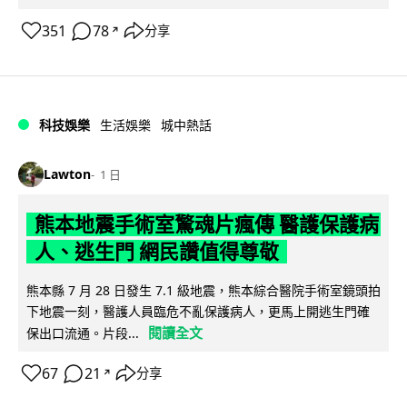
351
78
分享
↗
科技娛樂
生活娛樂
城中熱話
Lawton
1 日
熊本地震手術室驚魂片瘋傳 醫護保護病
人、逃生門 網民讚值得尊敬
熊本縣 7 月 28 日發生 7.1 級地震，熊本綜合醫院手術室鏡頭拍
下地震一刻，醫護人員臨危不亂保護病人，更馬上開逃生門確
閱讀全文
保出口流通。片段...
67
21
分享
↗