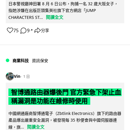
日本警視廳神田署 8 月 6 日公布，拘捕一名 32 歲大阪女子，
指她涉嫌在出版巨頭集英社旗下官方網店「JUMP
閱讀全文
CHARACTERS ST...
75
9
分享
↗
商業科技
資訊保安
Vin
1 日
智博通路由器爆後門 官方緊急下架止血
稱漏洞是功能在維修時使用
中國網通廠商智博通電子（Zbtlink Electronics）旗下的路由器
產品爆出嚴重安全漏洞，被發現每 35 秒便會與中國伺服器連
閱讀全文
線，旗...