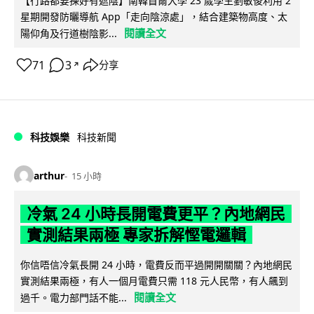
【行路都要揀好有遮陰】南韓首爾大學 23 歲學生劉敏俊利用 2
星期開發防曬導航 App「走向陰涼處」，結合建築物高度、太
閱讀全文
陽仰角及行道樹陰影...
71
3
分享
↗
科技娛樂
科技新聞
arthur
15 小時
冷氣 24 小時長開電費更平？內地網民
實測結果兩極 專家拆解慳電邏輯
你信唔信冷氣長開 24 小時，電費反而平過開開關關？內地網民
實測結果兩極，有人一個月電費只需 118 元人民幣，有人飆到
閱讀全文
過千。電力部門話不能...