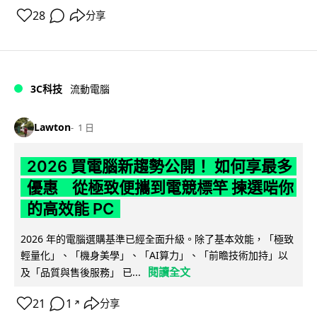
28
分享
3C科技
流動電腦
Lawton
1 日
2026 買電腦新趨勢公開！ 如何享最多
優惠 從極致便攜到電競標竿 揀選啱你
的高效能 PC
2026 年的電腦選購基準已經全面升級。除了基本效能，「極致
輕量化」、「機身美學」、「AI算力」、「前瞻技術加持」以
閱讀全文
及「品質與售後服務」 已...
21
1
分享
↗