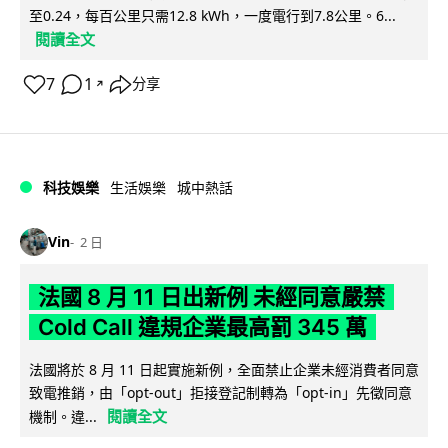
至0.24，每百公里只需12.8 kWh，一度電行到7.8公里。6...
閱讀全文
7
1
分享
↗
科技娛樂
生活娛樂
城中熱話
Vin
2 日
法國 8 月 11 日出新例 未經同意嚴禁
Cold Call 違規企業最高罰 345 萬
法國將於 8 月 11 日起實施新例，全面禁止企業未經消費者同意
致電推銷，由「opt-out」拒接登記制轉為「opt-in」先徵同意
閱讀全文
機制。違...