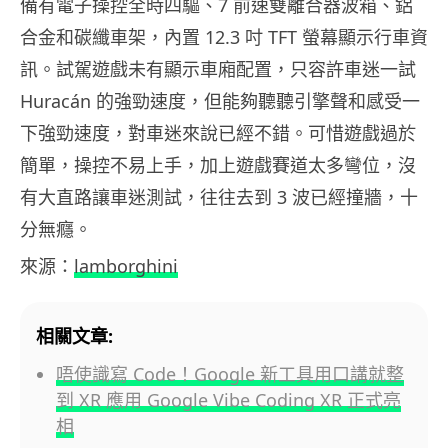
備有電子操控全時四驅、7 前速雙離合器波箱、鋁
合金和碳纖車架，內置 12.3 吋 TFT 螢幕顯示行車資
訊。試駕遊戲未有顯示車廂配置，只容許車迷一試
Huracán 的強勁速度，但能夠聽聽引擎聲和感受一
下強勁速度，對車迷來說已經不錯。可惜遊戲過於
簡單，操控不易上手，加上遊戲賽道太多彎位，沒
有大直路讓車迷測試，往往去到 3 波已經撞牆，十
分無癮。
來源：
lamborghini
相關文章:
唔使識寫 Code！Google 新工具用口講就整
到 XR 應用 Google Vibe Coding XR 正式亮
相