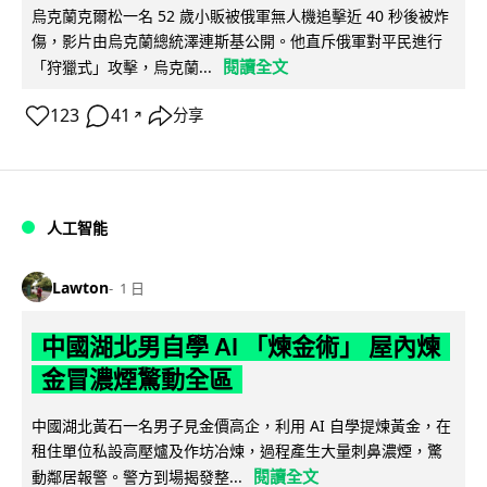
烏克蘭克爾松一名 52 歲小販被俄軍無人機追擊近 40 秒後被炸
傷，影片由烏克蘭總統澤連斯基公開。他直斥俄軍對平民進行
閱讀全文
「狩獵式」攻擊，烏克蘭...
123
41
分享
↗
人工智能
Lawton
1 日
中國湖北男自學 AI 「煉金術」 屋內煉
金冒濃煙驚動全區
中國湖北黃石一名男子見金價高企，利用 AI 自學提煉黃金，在
租住單位私設高壓爐及作坊冶煉，過程產生大量刺鼻濃煙，驚
閱讀全文
動鄰居報警。警方到場揭發整...