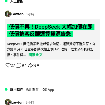
人工智能
Lawton
3 小時
低價不再！DeepSeek 大幅加價在即
低價搶客反釀運算資源告急
DeepSeek 因低價策略掀起需求熱潮，運算資源不勝負荷，官
方於 8 月 6 日宣布即將大幅上調 API 收費，惟未公布具體加
閱讀全文
幅。事件與...
27
9
分享
↗
iOS App
應用軟件
應用軟件
Lawton
6 小時