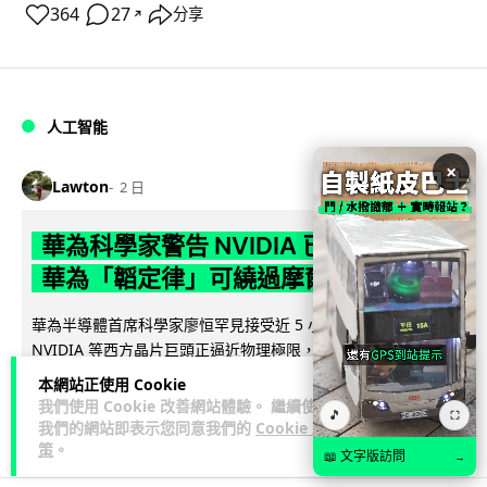
364
27
分享
↗
人工智能
×
Lawton
2 日
華為科學家警告 NVIDIA 已近物理極限
華為「韜定律」可繞過摩爾定律瓶頸
華為半導體首席科學家廖恒罕見接受近 5 小時專訪，警告
NVIDIA 等西方晶片巨頭正逼近物理極限，傳統製程升級已失經
閱讀全文
濟效益。他同時介紹華為...
本網站正使用 Cookie
我們使用 Cookie 改善網站體驗。 繼續使用
🎵
⛶
1,596
602
分享
↗
我們的網站即表示您同意我們的
Cookie 政
策
。
📖 文字版訪問
→