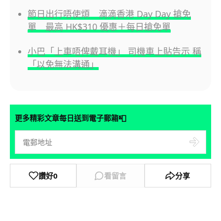
節日出行唔使煩 滴滴香港 Day Day 搶免
單 最高 HK$310 優惠＋每日搶免單
小巴「上車唔俾戴耳機」 司機車上貼告示 稱
「以免無法溝通」
📮
更多精彩文章每日送到電子郵箱
讚好
0
看留言
分享