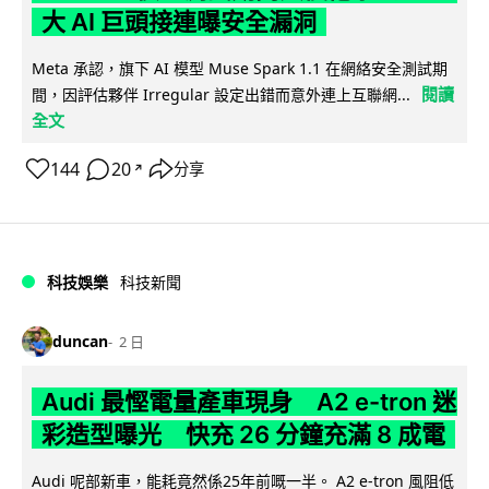
大 AI 巨頭接連曝安全漏洞
Meta 承認，旗下 AI 模型 Muse Spark 1.1 在網絡安全測試期
閱讀
間，因評估夥伴 Irregular 設定出錯而意外連上互聯網...
全文
144
20
分享
↗
科技娛樂
科技新聞
duncan
2 日
Audi 最慳電量產車現身 A2 e-tron 迷
彩造型曝光 快充 26 分鐘充滿 8 成電
Audi 呢部新車，能耗竟然係25年前嘅一半。 A2 e-tron 風阻低