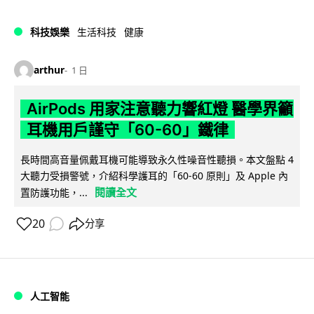
科技娛樂
生活科技
健康
arthur
1 日
AirPods 用家注意聽力響紅燈 醫學界籲
耳機用戶謹守「60-60」鐵律
長時間高音量佩戴耳機可能導致永久性噪音性聽損。本文盤點 4
大聽力受損警號，介紹科學護耳的「60-60 原則」及 Apple 內
閱讀全文
置防護功能，...
20
分享
人工智能