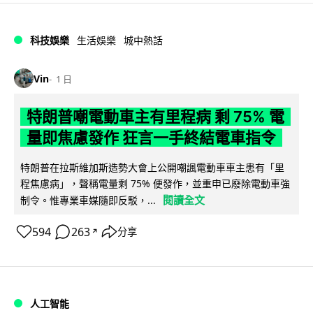
科技娛樂
生活娛樂
城中熱話
Vin
1 日
特朗普嘲電動車主有里程病 剩 75% 電
量即焦慮發作 狂言一手終結電車指令
特朗普在拉斯維加斯造勢大會上公開嘲諷電動車車主患有「里
程焦慮病」，聲稱電量剩 75% 便發作，並重申已廢除電動車強
閱讀全文
制令。惟專業車媒隨即反駁，...
594
263
分享
↗
人工智能