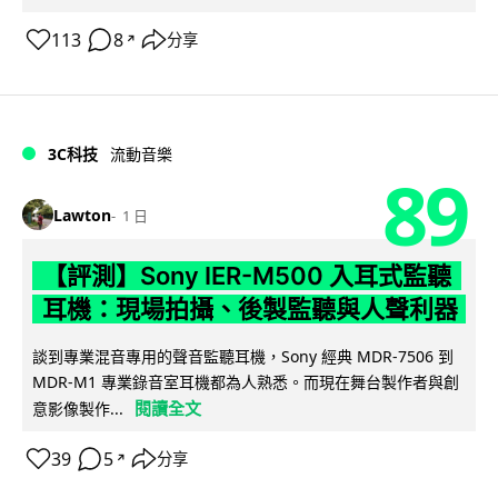
113
8
分享
↗
3C科技
流動音樂
89
Lawton
1 日
【評測】Sony IER-M500 入耳式監聽
耳機：現場拍攝、後製監聽與人聲利器
談到專業混音專用的聲音監聽耳機，Sony 經典 MDR-7506 到
MDR-M1 專業錄音室耳機都為人熟悉。而現在舞台製作者與創
閱讀全文
意影像製作...
39
5
分享
↗