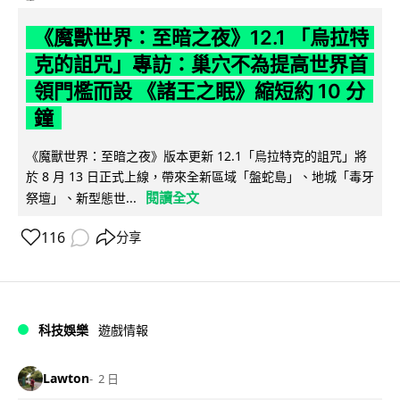
《魔獸世界：至暗之夜》12.1 「烏拉特
克的詛咒」專訪：巢穴不為提高世界首
領門檻而設 《諸王之眠》縮短約 10 分
鐘
《魔獸世界：至暗之夜》版本更新 12.1「烏拉特克的詛咒」將
於 8 月 13 日正式上線，帶來全新區域「盤蛇島」、地城「毒牙
閱讀全文
祭壇」、新型態世...
116
分享
科技娛樂
遊戲情報
Lawton
2 日