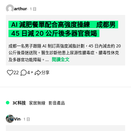
arthur
1 日
AI 減肥餐單配合高強度操練 成都男
45 日減 20 公斤後多器官衰竭
成都一名男子跟隨 AI 制訂高強度減脂計劃，45 日內減去約 20
公斤後昏迷送院。醫生診斷他患上尿源性膿毒症、膿毒性休克
閱讀全文
及多器官功能障礙。...
22
4
分享
↗
3C科技
家居無線
影音產品
Vin
1 日