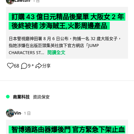
Lawton
1 日
訂購 43 億日元精品後棄單 大阪女 2 年
後終被捕 涉海賊王,火影周邊產品
日本警視廳神田署 8 月 6 日公布，拘捕一名 32 歲大阪女子，
指她涉嫌在出版巨頭集英社旗下官方網店「JUMP
閱讀全文
CHARACTERS ST...
68
9
分享
↗
商業科技
資訊保安
Vin
1 日
智博通路由器爆後門 官方緊急下架止血