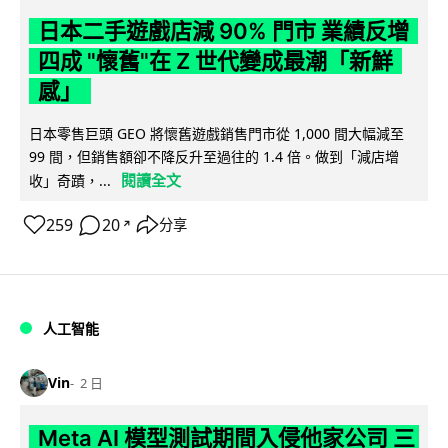
日本二手遊戲店減 90% 門市 業績反增
四成 "懷舊"在 Z 世代變成最潮「新鮮
感」
日本零售巨頭 GEO 將懷舊遊戲銷售門市從 1,000 間大幅減至
99 間，但銷售額卻不降反升至過往的 1.4 倍。做到「減店增
閱讀全文
收」奇蹟，...
259
20
分享
↗
人工智能
Vin
2 日
Meta AI 模型測試期間入侵他家公司 三