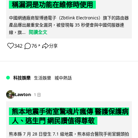
稱漏洞是功能在維修時使用
中國網通廠商智博通電子（Zbtlink Electronics）旗下的路由器
產品爆出嚴重安全漏洞，被發現每 35 秒便會與中國伺服器連
閱讀全文
線，旗...
342
76
分享
↗
科技娛樂
生活娛樂
城中熱話
Lawton
1 日
熊本地震手術室驚魂片瘋傳 醫護保護病
人、逃生門 網民讚值得尊敬
熊本縣 7 月 28 日發生 7.1 級地震，熊本綜合醫院手術室鏡頭拍