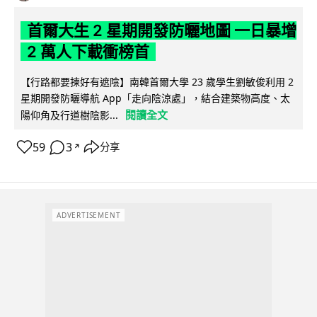
首爾大生 2 星期開發防曬地圖 一日暴增
2 萬人下載衝榜首
【行路都要揀好有遮陰】南韓首爾大學 23 歲學生劉敏俊利用 2
星期開發防曬導航 App「走向陰涼處」，結合建築物高度、太
閱讀全文
陽仰角及行道樹陰影...
59
3
分享
↗
ADVERTISEMENT