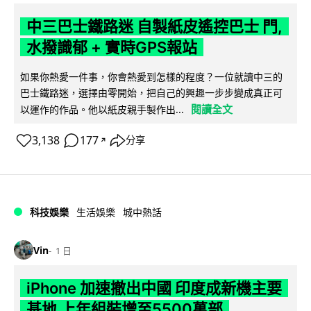
中三巴士鐵路迷 自製紙皮遙控巴士 門,
水撥識郁 + 實時GPS報站
如果你熱愛一件事，你會熱愛到怎樣的程度？一位就讀中三的
巴士鐵路迷，選擇由零開始，把自己的興趣一步步變成真正可
閱讀全文
以運作的作品。他以紙皮親手製作出...
3,138
177
分享
↗
科技娛樂
生活娛樂
城中熱話
Vin
1 日
iPhone 加速撤出中國 印度成新機主要
基地 上年組裝增至5500萬部