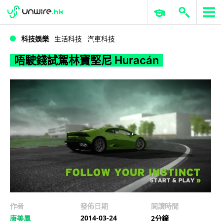
WWDC 2026
GenAI 與雲端科技專區
ERP 與商業 AI
唔駛錢試駕林寶堅尼 Huracán
科技娛樂
生活科技
汽車科技
唔駛錢試駕林寶堅尼 Huracán
作者
發佈日期
閱讀時間
2014-03-24
唐美鳳
2分鐘