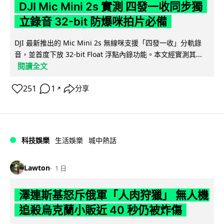
DJI Mic Mini 2s 實測 四發一收同步獨
立錄音 32-bit 防爆咪拍片必備
DJI 最新推出的 Mic Mini 2s 無線咪支援「四發一收」分軌錄
音，並首度下放 32-bit Float 浮點內錄功能。本文經實測其...
閱讀全文
251
1
分享
↗
科技娛樂
生活娛樂
城中熱話
Lawton
1 日
澤連斯基怒斥俄軍「人肉狩獵」 無人機
追殺烏克蘭小販近 40 秒仍被炸傷