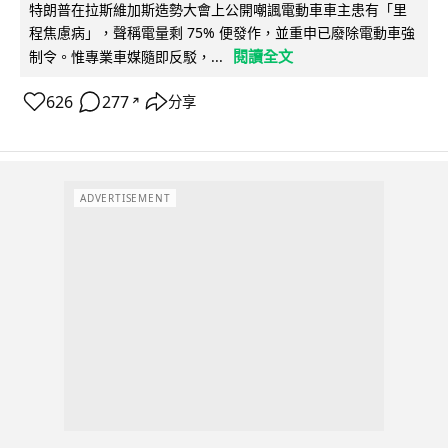
特朗普在拉斯維加斯造勢大會上公開嘲諷電動車車主患有「里
程焦慮病」，聲稱電量剩 75% 便發作，並重申已廢除電動車強
閱讀全文
制令。惟專業車媒隨即反駁，...
626
277
分享
↗
ADVERTISEMENT