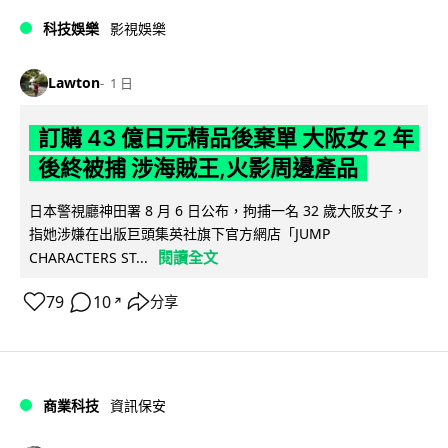
科技娛樂
影視娛樂
Lawton
1 日
訂購 43 億日元精品後棄單 大阪女 2 年
後終被捕 涉海賊王,火影周邊產品
日本警視廳神田署 8 月 6 日公布，拘捕一名 32 歲大阪女子，
指她涉嫌在出版巨頭集英社旗下官方網店「JUMP
閱讀全文
CHARACTERS ST...
79
10
分享
↗
商業科技
資訊保安