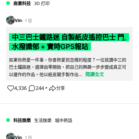
商業科技
3D 打印
Vin
1 日
中三巴士鐵路迷 自製紙皮遙控巴士 門,
水撥識郁 + 實時GPS報站
如果你熱愛一件事，你會熱愛到怎樣的程度？一位就讀中三的
巴士鐵路迷，選擇由零開始，把自己的興趣一步步變成真正可
閱讀全文
以運作的作品。他以紙皮親手製作出...
4,336
244
分享
↗
科技娛樂
生活娛樂
城中熱話
Vin
1 日