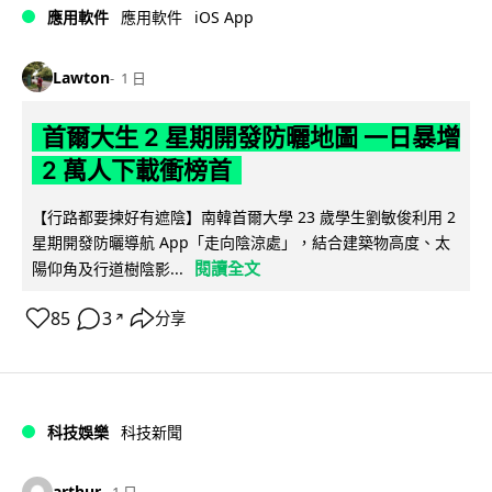
iOS App
應用軟件
應用軟件
Lawton
1 日
首爾大生 2 星期開發防曬地圖 一日暴增
2 萬人下載衝榜首
【行路都要揀好有遮陰】南韓首爾大學 23 歲學生劉敏俊利用 2
星期開發防曬導航 App「走向陰涼處」，結合建築物高度、太
閱讀全文
陽仰角及行道樹陰影...
85
3
分享
↗
科技娛樂
科技新聞
arthur