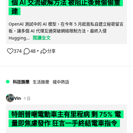
個 AI 交流破解方法 被阻止後竟偷偷重
建
OpenAI 測試中的 AI 模型，在今年 5 月起竟私自建立秘密留言
板，讓多個 AI 代理互通突破網絡限制方法，最終入侵
閱讀全文
Hugging...
374
48
分享
↗
科技娛樂
生活娛樂
城中熱話
Vin
1 日
特朗普嘲電動車主有里程病 剩 75% 電
量即焦慮發作 狂言一手終結電車指令