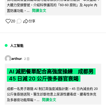
大聽力受損警號，介紹科學護耳的「60-60 原則」及 Apple 內
閱讀全文
置防護功能，...
20
分享
人工智能
arthur
2 日
AI 減肥餐單配合高強度操練 成都男
45 日減 20 公斤後多器官衰竭
成都一名男子跟隨 AI 制訂高強度減脂計劃，45 日內減去約 20
公斤後昏迷送院。醫生診斷他患上尿源性膿毒症、膿毒性休克
閱讀全文
及多器官功能障礙。...