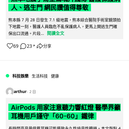
人、逃生門 網民讚值得尊敬
熊本縣 7 月 28 日發生 7.1 級地震，熊本綜合醫院手術室鏡頭拍
下地震一刻，醫護人員臨危不亂保護病人，更馬上開逃生門確
閱讀全文
保出口流通。片段...
69
23
分享
↗
科技娛樂
生活科技
健康
arthur
2 日
AirPods 用家注意聽力響紅燈 醫學界籲
耳機用戶謹守「60-60」鐵律
長時間高音量佩戴耳機可能導致永久性噪音性聽損。本文盤點 4