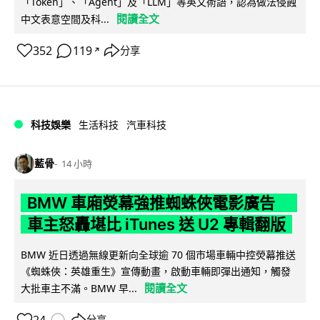
「Token」、「Agent」及「LLM」等英文術語，認為做法侵蝕
閱讀全文
中文表意空間及科...
352
119
分享
↗
科技娛樂
生活科技
汽車科技
藍骨
14 小時
BMW 車廂熒幕強推蜘蛛俠電影廣告
車主怒轟堪比 iTunes 送 U2 專輯翻版
BMW 近日透過無線更新向全球逾 70 個市場車輛中控熒幕推送
《蜘蛛俠：英雄重生》宣傳動畫，啟動車輛即彈出通知，觸發
閱讀全文
大批車主不滿。BMW 早...
分享