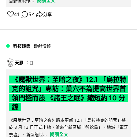
閱讀全文
意影像製作...
41
5
分享
↗
科技娛樂
遊戲情報
天恩
2 日
《魔獸世界：至暗之夜》12.1 「烏拉特
克的詛咒」專訪：巢穴不為提高世界首
領門檻而設 《諸王之眠》縮短約 10 分
鐘
《魔獸世界：至暗之夜》版本更新 12.1「烏拉特克的詛咒」將
於 8 月 13 日正式上線，帶來全新區域「盤蛇島」、地城「毒牙
閱讀全文
祭壇」、新型態世...