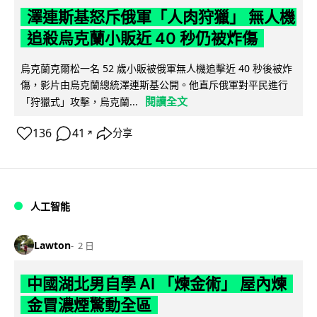
澤連斯基怒斥俄軍「人肉狩獵」 無人機
追殺烏克蘭小販近 40 秒仍被炸傷
烏克蘭克爾松一名 52 歲小販被俄軍無人機追擊近 40 秒後被炸
傷，影片由烏克蘭總統澤連斯基公開。他直斥俄軍對平民進行
閱讀全文
「狩獵式」攻擊，烏克蘭...
136
41
分享
↗
人工智能
Lawton
2 日
中國湖北男自學 AI 「煉金術」 屋內煉
金冒濃煙驚動全區