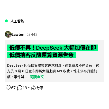
人工智能
Lawton
21 小時
低價不再！DeepSeek 大幅加價在即
低價搶客反釀運算資源告急
DeepSeek 因低價策略掀起需求熱潮，運算資源不勝負荷，官
方於 8 月 6 日宣布即將大幅上調 API 收費，惟未公布具體加
閱讀全文
幅。事件與...
67
19
分享
↗