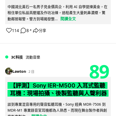
中國湖北黃石一名男子見金價高企，利用 AI 自學提煉黃金，在
租住單位私設高壓爐及作坊冶煉，過程產生大量刺鼻濃煙，驚
閱讀全文
動鄰居報警。警方到場揭發整...
114
8
分享
↗
3C科技
流動音樂
89
Lawton
2 日
【評測】Sony IER-M500 入耳式監聽
耳機：現場拍攝、後製監聽與人聲利器
談到專業混音專用的聲音監聽耳機，Sony 經典 MDR-7506 到
MDR-M1 專業錄音室耳機都為人熟悉。而現在舞台製作者與創