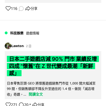
116
分享
科技娛樂
遊戲情報
Lawton
2 日
日本二手遊戲店減 90% 門市 業績反增
四成 "懷舊"在 Z 世代變成最潮「新鮮
感」
日本零售巨頭 GEO 將懷舊遊戲銷售門市從 1,000 間大幅減至
99 間，但銷售額卻不降反升至過往的 1.4 倍。做到「減店增
閱讀全文
收」奇蹟，...
271
20
分享
↗